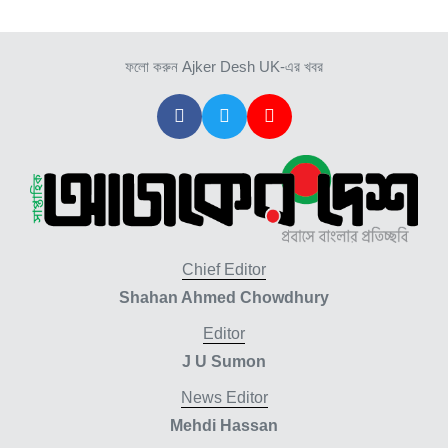
ফলো করুন Ajker Desh UK-এর খবর
Chief Editor
Shahan Ahmed Chowdhury
Editor
J U Sumon
News Editor
Mehdi Hassan