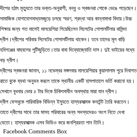
দীপের হঠাৎ মৃত্যুতে তার ভক্ত-অনুরাগী, বন্ধু ও স্বজনরা শোকে ভেঙে পড়েছেন।
সামাজিক যোগাযোগমাধ্যমজুড়ে চলছে স্মরণ, শ্রদ্ধা আর কান্নামাখা বিদায়।উচ্চ
শিক্ষার জন্য গত মাসেই মালয়েশিয়া গিয়েছিলেন সিলেটের গোপালটিলার বাসিন্দা
দ্বীপ।দ্বীপের পরিবার সিলেটের গোপালটিলায় থাকেন। তবে তাদের মূল বাড়ি
হবিগঞ্জের বাহুবলের পুটিজুড়িতে।তার বাবা দিব্যোজ্যোতি দাস। দুই ভাইয়ের মধ্যে
বড় দ্বীপ।
দ্বীপের স্বজনরা জানান, ১১ নভেম্বর মঙ্গলবার মালয়েশিয়ার কুয়ালালাম পুরে দিবাগত
রাতে বুকে ব্যথা অনুভব করলে তাকে স্থানীয় একটি হাসপাতালে ভর্তি করানো হয়।
সেখানে বুধবার ভোর ৫ টার দিকে চিকিৎসাধীন অবস্থায় মারা যান দ্বীপ।
দ্বীপ ফেসবুকে পারিবারিক বিভিন্ন ইস্যুতে হাস্যরসাত্মক কনটেন্ট তৈরি করতেন।
তাতে দ্বীপের সাথে তার মাসহ পরিবারের অন্য সদস্যদেরও অংশ নিতে দেখা
যেতো। হাস্যরসাত্মক এসব ভিডিও করে জনপ্রিয়তা পান তিনি।
Facebook Comments Box