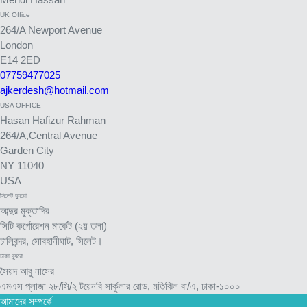
UK Office
264/A Newport Avenue
London
E14 2ED
07759477025
ajkerdesh@hotmail.com
USA OFFICE
Hasan Hafizur Rahman
264/A,Central Avenue
Garden City
NY 11040
USA
সিলেট ব্যুরো
আব্দুর মুক্তাদির
সিটি কর্পোরেশন মার্কেট (২য় তলা)
চালিবন্দর, সোবহানীঘাট, সিলেট।
ঢাকা ব্যুরো
সৈয়দ আবু নাসের
এমএস প্লাজা ২৮/সি/২ টয়েনবি সার্কুলার রোড, মতিঝিল বা/এ, ঢাকা-১০০০
আমাদের সম্পর্কে