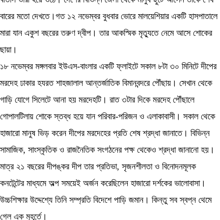
বারের মতো দেখতে।গত ১২ নভেম্বর বুধবার ভোরে মালয়েশিয়ার একটি হাসপাতালে
মারা যান একুশ বছরের তরুণ দ্বীপ। তার আকস্মিক মৃত্যুতে নেমে আসে শোকের
ছায়া।
১৮ নভেম্বর মঙ্গলবার ইউএস-বাংলার একটি ফ্লাইটে সকাল ৮টা ৩০ মিনিটে দীপের
মরদেহ ঢাকার হযরত শাহজালাল আন্তর্জাতিক বিমানবন্দরে পৌঁছায়। সেখান থেকে
গাড়ি যোগে সিলেটে আনা হয় মরদেহটি। রাত ৩টার দিকে মরদেহ পৌঁছালে
গোপালটিলায় শোকে স্তব্ধ হয়ে যান পরিবার-পরিজন ও এলাকাবাসী। সকাল থেকে
হাজারো মানুষ ভিড় করেন দীপের মরদেহের প্রতি শেষ শ্রদ্ধা জানাতে। বিভিন্ন
সামাজিক, সাংস্কৃতিক ও রাজনৈতিক সংগঠনের পক্ষ থেকেও শ্রদ্ধা জানানো হয়।
মাত্র ২১ বছরের দীপঙ্কর দীপ তার প্রতিভা, সৃজনশীলতা ও বিনোদনমূলক
কনটেন্টের মাধ্যমে অল্প সময়েই অর্জন করেছিলেন হাজারো দর্শকের ভালোবাসা।
উচ্চশিক্ষার উদ্দেশ্যে তিনি সম্প্রতি বিদেশে পাড়ি জমান। কিন্তু সব স্বপ্ন থেমে
গেল এক মুহূর্তে।