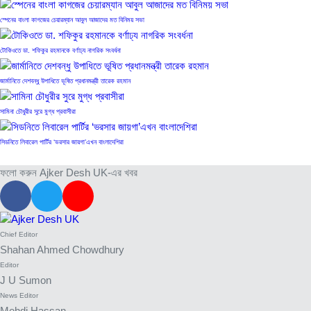
বুধবার, ২৯ জুলাই ২০২৬
শিল্পকলায় আসছে নোবেল জয়ী নাট্যকারের...
স্পেনের বাংলা কাগজের চেয়ারম্যান আবুল আজাদের মত বিনিময় সভা
৪৮১ বার পঠিত
টোকিওতে ডা. শফিকুর রহমানকে বর্ণাঢ্য নাগরিক সংবর্ধনা
২৯ দিনে প্রবাসী আয় ২৪৩...
৪৭০ বার পঠিত
জার্মানিতে দেশবন্ধু উপাধিতে ভূষিত প্রধানমন্ত্রী তারেক রহমান
অপরিকল্পিত নগরায়নে বাড়ছে নানান সমস্যা,ঝুঁকি...
সামিনা চৌধুরীর সুরে মুগ্ধ প্রবাসীরা
৪৬৯ বার পঠিত
সিডনিতে লিবারেল পার্টির ‘ভরসার জায়গা’এখন বাংলাদেশিরা
বাংলাদেশ প্রেসক্লাব ইউকে’র অফিস উদ্বোধন
৪৬২ বার পঠিত
ফলো করুন Ajker Desh UK-এর খবর
স্বচ্ছ নির্বাচনের প্রত্যাশা
৪৫৫ বার পঠিত
Chief Editor
Shahan Ahmed Chowdhury
Editor
J U Sumon
News Editor
Mehdi Hassan