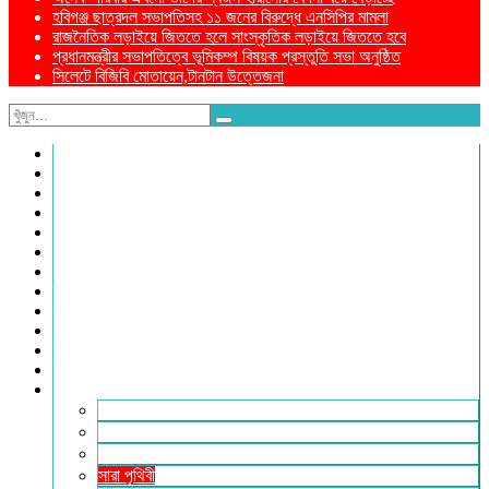
হবিগঞ্জ ছাত্রদল সভাপতিসহ ১১ জনের বিরুদ্ধে এনসিপির মামলা
রাজনৈতিক লড়াইয়ে জিততে হলে সাংস্কৃতিক লড়াইয়ে জিততে হবে
প্রধানমন্ত্রীর সভাপতিত্বে ভূমিকম্প বিষয়ক প্রস্তুতি সভা অনুষ্ঠিত
সিলেটে বিজিবি মোতায়েন,টানটান উত্তেজনা
নীড়পাতা
সম্পাদকীয়
প্রথম পাতা
প্রিয় দেশ
যুক্তরাজ্য
বিলাতে আমাদের কমিউনিটি
প্রবাসে স্বদেশ
ক্রাইম ডায়েরি
রুপালী আয়না
শেষের পাতা
ম্যাগাজিন
ই-পেপার
আরও
ফ্যাশন ও লাইফস্টাইল
খোলা চিঠি
মুখোমুখি
সারা পৃথিবী