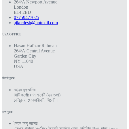
264/A Newport Avenue
London
E14 2ED
07759477025
ajkerdesh@hotmail.com
USA OFFICE
Hasan Hafizur Rahman
264/A,Central Avenue
Garden City
NY 11040
USA
সিলেট ব্যুরো
আব্দুর মুক্তাদির
সিটি কর্পোরেশন মার্কেট (২য় তলা)
চালিবন্দর, সোবহানীঘাট, সিলেট।
ঢাকা ব্যুরো
সৈয়দ আবু নাসের
এমএস প্লাজা ২৮/সি/২ টয়েনবি সার্কুলার রোড, মতিঝিল বা/এ, ঢাকা-১০০০