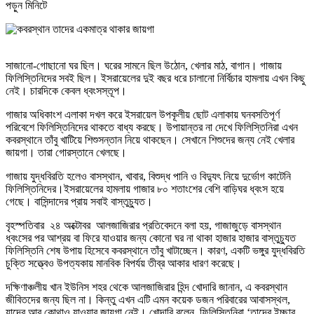
পড়ুন
মিনিটে
সাজানো-গোছানো ঘর ছিল। ঘরের সামনে ছিল উঠোন, খেলার মাঠ, বাগান। গাজায়
ফিলিস্তিনিদের সবই ছিল। ইসরায়েলের দুই বছর ধরে চালানো নির্বিচার হামলায় এখন কিছু
নেই। চারদিকে কেবল ধ্বংসস্তূপ।
গাজার অধিকাংশ এলাকা দখল করে ইসরায়েল উপকূলীয় ছোট এলাকায় ঘনবসতিপূর্ণ
পরিবেশে ফিলিস্তিনিদের থাকতে বাধ্য করছে। উপায়ান্তর না দেখে ফিলিস্তিনিরা এখন
কবরস্থানে তাঁবু খাটিয়ে শিশুসন্তান নিয়ে থাকছেন। সেখানে শিশুদের জন্য নেই খেলার
জায়গা। তারা গোরস্তানে খেলছে।
গাজায় যুদ্ধবিরতি হলেও বাসস্থান, খাবার, বিশুদ্ধ পানি ও বিদ্যুৎ নিয়ে দুর্ভোগ কাটেনি
ফিলিস্তিনিদের।ইসরায়েলের হামলায় গাজার ৮০ শতাংশের বেশি বাড়িঘর ধ্বংস হয়ে
গেছে। বাসিন্দাদের প্রায় সবাই বাস্তুচ্যুত।
বৃহস্পতিবার ২৪ অক্টোবর আলজাজিরার প্রতিবেদনে বলা হয়, গাজাজুড়ে বাসস্থান
ধ্বংসের পর আশ্রয় বা ফিরে যাওয়ার জন্য কোনো ঘর না থাকা হাজার হাজার বাস্তুচ্যুত
ফিলিস্তিনি শেষ উপায় হিসেবে কবরস্থানে তাঁবু খাটাচ্ছেন। কারণ, একটি ভঙ্গুর যুদ্ধবিরতি
চুক্তি সত্ত্বেও উপত্যকায় মানবিক বিপর্যয় তীব্র আকার ধারণ করেছে।
দক্ষিণাঞ্চলীয় খান ইউনিস শহর থেকে আলজাজিরার হিন্দ খোদারি জানান, এ কবরস্থান
জীবিতদের জন্য ছিল না। কিন্তু এখন এটি এমন কয়েক ডজন পরিবারের আবাসস্থল,
যাদের আর কোথাও যাওয়ার জায়গা নেই। খোদারি বলেন ফিলিস্তিনিরা ‘তাদের ইচ্ছার