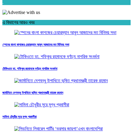
.
এ বিভাগের আরও খবর
স্পেনের বাংলা কাগজের চেয়ারম্যান আবুল আজাদের মত বিনিময় সভা
টোকিওতে ডা. শফিকুর রহমানকে বর্ণাঢ্য নাগরিক সংবর্ধনা
জার্মানিতে দেশবন্ধু উপাধিতে ভূষিত প্রধানমন্ত্রী তারেক রহমান
সামিনা চৌধুরীর সুরে মুগ্ধ প্রবাসীরা