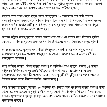
কারণে নয়, বরং এটিই শেষ খালি জায়গা’ বলে এ স্থানে ক্যাম্প করছে। কবরস্থানগুলো
পছন্দের কারণে নয়,বরং হতাশার কারণে আশ্রয়স্থলে পরিণত হয়েছে।
উত্তর গাজা শহর বেইত হানুন থেকে বাস্তুচ্যুত ১২ সন্তানের বাবা রামি মুসলেহ
কবরস্থান ছাড়া অন্য কোনো কার্যকর বিকল্প খুঁজে পাননি। তিনি বলেন, ‘অভিভাবকদের
জন্য মানসিক আঘাত ভারী। সমাধিস্তম্ভের মধ্যে সন্তানদের লালন-পালনের মাধ্যমে
যুদ্ধের মানসিক আঘাত আরও খারাপ হয়।
আরেক বাসিন্দা সাবাহ মুহাম্মদ বলেন, কবরস্থানগুলো এখন তাদের সব পবিত্রতা হারিয়ে
ফেলেছে। গাজায় মৃতদের জন্য জমি এখন জীবিতদের জন্য একমাত্র আশ্রয়স্থল।
জাতিসংঘের মতে, যুদ্ধের সময় গাজা উপত্যকায় কমপক্ষে ১৯ লাখ মানুষ, অথবা
জনসংখ্যার প্রায় ৯০ শতাংশ বাস্তুচ্যুত হয়েছেন। অনেকে ১০ বা তারও বেশি বার
বাস্তুচ্যুত হয়েছেন।
আল জাজিরা জানায়, বিশ্ব স্বাস্থ্য সংস্থা বা ডব্লিউএইচও বলছে, গাজার ১৫ হাজার
বাসিন্দাকে চিকিৎসার জন্য জরুরি ভিত্তিতে বিদেশে নেওয়া প্রয়োজন। এ জন্য
ইসরায়েলের কাছে অনুমতি চেয়েছে তারা। তবে যুদ্ধবিরতি চুক্তির পর থেকে গাজা ও
মিসরের মধ্যে রাফা সীমান্ত ক্রসিং বন্ধ রয়েছে।
বার্তা সংস্থা আনাদোলু জানায়, ১০ অক্টোবর যুদ্ধবিরতি শুরুর পর বিশ্ব স্বাস্থ্য সংস্থা গাজা
থেকে ৪১ জন গুরুতর অসুস্থ রোগীকে অন্য দেশে নিয়ে চিকিৎসা দিচ্ছে। ইসরায়েলের
হামলার মুখে গাজার স্বাস্থ্য ব্যবস্থা একেবারে ভেঙে পড়ায় রোগীদের অন্য দেশের নেওয়ার
প্রয়োজন পড়ছে।