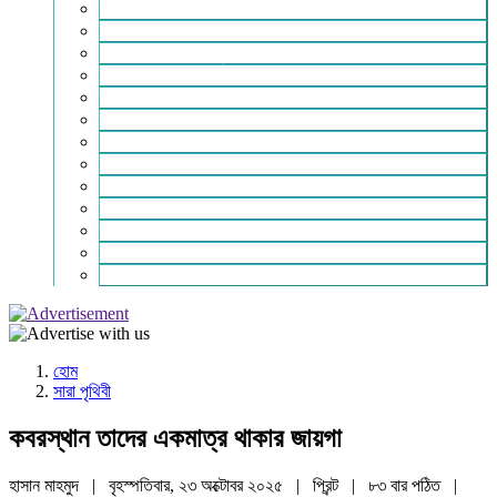
ইসলাম ও জীবন
নারী সমাজ
শিক্ষা-সাহিত্য ও সংস্কৃতি
শিল্প – বাণিজ্য ও অথনীতি
ভ্রমন বিলাস
স্বাস্থ্য কথা
শহর থেকে দুরে
খেলার ভূবন
ঈদ সংখ্যা
বিজয় দিবস সংখ্যা
স্বাধীনতা দিবস সংখ্যা
ভাষা দিবস সংখ্যা
যোগাযোগ
হোম
সারা পৃথিবী
কবরস্থান তাদের একমাত্র থাকার জায়গা
হাসান মাহমুদ | বৃহস্পতিবার, ২৩ অক্টোবর ২০২৫ |
প্রিন্ট
|
৮৩ বার পঠিত
|