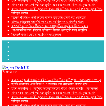
তরুণ উদ্ভাবক ও প্রযুক্তি উদ্যোক্তাদের পাশে থাকবে সরকার -প্রধানমন্ত্রী
মাদরাসাকে অবহেলা করা শুরু মুজিব সরকারের আমল থেকে-মাহমুদুর রহমান
বাংলাদেশে এসে মার্কিন দূতের ভারতের হাইকমিশনারের সঙ্গে বৈঠক অপ্রত্যাশিত-
শফিকুর রহমান
অনেক পরিবার এখনো তাঁদের স্বজন হারানোর বেদনা বয়ে বেড়াচ্ছে
হবিগঞ্জ ছাত্রদল সভাপতিসহ ১১ জনের বিরুদ্ধে এনসিপির মামলা
রাজনৈতিক লড়াইয়ে জিততে হলে সাংস্কৃতিক লড়াইয়ে জিততে হবে
প্রধানমন্ত্রীর সভাপতিত্বে ভূমিকম্প বিষয়ক প্রস্তুতি সভা অনুষ্ঠিত
সিলেটে বিজিবি মোতায়েন,টানটান উত্তেজনা
শিরোনাম >>
কানাডায় ‘কুয়েট ওয়ার্ল্ড ওয়াইড’-এর তিন দিন ব্যাপী প্রথম কনভেনশন সম্পন্ন
জুলাই হত্যাকাণ্ডের বিচার ও গণভোটের রায় বাস্তবায়ন করতে হবে
তরুণ উদ্ভাবক ও প্রযুক্তি উদ্যোক্তাদের পাশে থাকবে সরকার -প্রধানমন্ত্রী
মাদরাসাকে অবহেলা করা শুরু মুজিব সরকারের আমল থেকে-মাহমুদুর রহমান
বাংলাদেশে এসে মার্কিন দূতের ভারতের হাইকমিশনারের সঙ্গে বৈঠক অপ্রত্যাশিত-
শফিকুর রহমান
অনেক পরিবার এখনো তাঁদের স্বজন হারানোর বেদনা বয়ে বেড়াচ্ছে