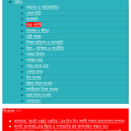
আরও
ফ্যাশন ও লাইফস্টাইল
খোলা চিঠি
মুখোমুখি
সারা পৃথিবী
ইসলাম ও জীবন
নারী সমাজ
শিক্ষা-সাহিত্য ও সংস্কৃতি
শিল্প – বাণিজ্য ও অথনীতি
ভ্রমন বিলাস
স্বাস্থ্য কথা
শহর থেকে দুরে
খেলার ভূবন
ঈদ সংখ্যা
বিজয় দিবস সংখ্যা
স্বাধীনতা দিবস সংখ্যা
ভাষা দিবস সংখ্যা
যোগাযোগ
শিরোনাম >>
কানাডায় ‘কুয়েট ওয়ার্ল্ড ওয়াইড’-এর তিন দিন ব্যাপী প্রথম কনভেনশন সম্পন্ন
জুলাই হত্যাকাণ্ডের বিচার ও গণভোটের রায় বাস্তবায়ন করতে হবে