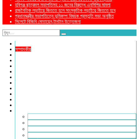
হবিগঞ্জ ছাত্রদল সভাপতিসহ ১১ জনের বিরুদ্ধে এনসিপির মামলা
রাজনৈতিক লড়াইয়ে জিততে হলে সাংস্কৃতিক লড়াইয়ে জিততে হবে
প্রধানমন্ত্রীর সভাপতিত্বে ভূমিকম্প বিষয়ক প্রস্তুতি সভা অনুষ্ঠিত
সিলেটে বিজিবি মোতায়েন,টানটান উত্তেজনা
নীড়পাতা
সম্পাদকীয়
প্রথম পাতা
প্রিয় দেশ
যুক্তরাজ্য
বিলাতে আমাদের কমিউনিটি
প্রবাসে স্বদেশ
ক্রাইম ডায়েরি
রুপালী আয়না
শেষের পাতা
ম্যাগাজিন
ই-পেপার
আরও
ফ্যাশন ও লাইফস্টাইল
খোলা চিঠি
মুখোমুখি
সারা পৃথিবী