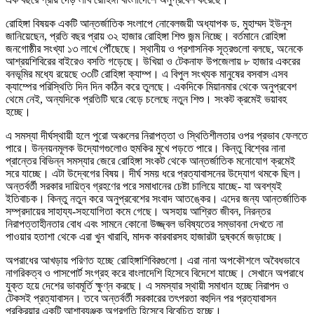
রোহিঙ্গা বিষয়ক একটি আন্তর্জাতিক সংলাপে নোবেলজয়ী অধ্যাপক ড. মুহাম্মদ ইউনূস
জানিয়েছেন, প্রতি বছর প্রায় ৩২ হাজার রোহিঙ্গা শিশু জন্ম নিচ্ছে। বর্তমানে রোহিঙ্গা
জনগোষ্ঠীর সংখ্যা ১৩ লাখে পৌঁছেছে। স্থানীয় ও প্রশাসনিক সূত্রগুলো বলছে, অনেকে
আশ্রয়শিবিরের বাইরেও বসতি গড়েছে। উখিয়া ও টেকনাফ উপজেলায় ৮ হাজার একরের
বনভূমির মধ্যে রয়েছে ৩৩টি রোহিঙ্গা ক্যাম্প। এ বিপুল সংখ্যক মানুষের বসবাস এসব
ক্যাম্পের পরিস্থিতি দিন দিন কঠিন করে তুলছে। একদিকে মিয়ানমার থেকে অনুপ্রবেশ
থেমে নেই, অন্যদিকে প্রতিটি ঘরে বেড়ে চলেছে নতুন শিশু। সংকট ক্রমেই ভয়াবহ
হচ্ছে।
এ সমস্যা দীর্ঘস্থায়ী হলে পুরো অঞ্চলের নিরাপত্তা ও স্থিতিশীলতার ওপর প্রভাব ফেলতে
পারে। উন্নয়নমূলক উদ্যোগগুলোও হুমকির মুখে পড়তে পারে। কিন্তু বিশ্বের নানা
প্রান্তের বিভিন্ন সমস্যার জেরে রোহিঙ্গা সংকট থেকে আন্তর্জাতিক মনোযোগ ক্রমেই
সরে যাচ্ছে। এটা উদ্বেগের বিষয়। দীর্ঘ সময় ধরে প্রত্যাবাসনের উদ্যোগ থমকে ছিল।
অন্তর্বর্তী সরকার দায়িত্ব গ্রহণের পরে সমাধানের চেষ্টা চালিয়ে যাচ্ছে- যা অবশ্যই
ইতিবাচক। কিন্তু নতুন করে অনুপ্রবেশের সংবাদ আতঙ্কের। এদের জন্য আন্তর্জাতিক
সম্প্রদায়ের সাহায্য-সহযোগিতা কমে গেছে। অসহায় আশ্রিত জীবন, নিরন্তর
নিরাপত্তাহীনতার বোধ এবং সামনে কোনো উজ্জ্বল ভবিষ্যতের সম্ভাবনা দেখতে না
পাওয়ার হতাশা থেকে এরা খুন খারাবি, মাদক কারবারসহ হাজারটা দুষ্কর্মে জড়াচ্ছে।
অপরাধের আখড়ায় পরিণত হচ্ছে রোহিঙ্গাশিবিরগুলো। এরা নানা অপকৌশলে অবৈধভাবে
নাগরিকত্ব ও পাসপোর্ট সংগ্রহ করে বাংলাদেশি হিসেবে বিদেশে যাচ্ছে। সেখানে অপরাধে
যুক্ত হয়ে দেশের ভাবমূর্তি ক্ষুণ্ন করছে। এ সমস্যার স্থায়ী সমাধান হচ্ছে নিরাপদ ও
টেকসই প্রত্যাবাসন। তবে অন্তর্বর্তী সরকারের তৎপরতা বহুদিন পর প্রত্যাবাসন
প্রক্রিয়ার একটি আশাব্যঞ্জক অগ্রগতি হিসেবে বিবেচিত হচ্ছে।