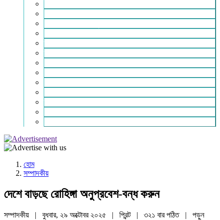
ইসলাম ও জীবন
নারী সমাজ
শিক্ষা-সাহিত্য ও সংস্কৃতি
শিল্প – বাণিজ্য ও অথনীতি
ভ্রমন বিলাস
স্বাস্থ্য কথা
শহর থেকে দুরে
খেলার ভূবন
ঈদ সংখ্যা
বিজয় দিবস সংখ্যা
স্বাধীনতা দিবস সংখ্যা
ভাষা দিবস সংখ্যা
যোগাযোগ
হোম
সম্পাদকীয়
দেশে বাড়ছে রোহিঙ্গা অনুপ্রবেশ-বন্ধ করুন
সম্পাদকীয় | বুধবার, ২৯ অক্টোবর ২০২৫ |
প্রিন্ট
|
৩২১ বার পঠিত
| পড়ুন