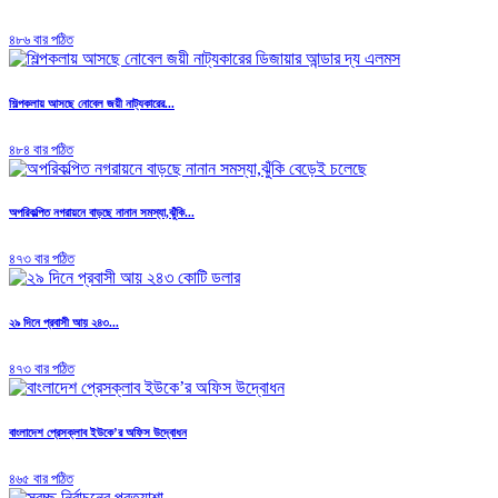
৪৮৬ বার পঠিত
শিল্পকলায় আসছে নোবেল জয়ী নাট্যকারের...
৪৮৪ বার পঠিত
অপরিকল্পিত নগরায়নে বাড়ছে নানান সমস্যা,ঝুঁকি...
৪৭৩ বার পঠিত
২৯ দিনে প্রবাসী আয় ২৪৩...
৪৭৩ বার পঠিত
বাংলাদেশ প্রেসক্লাব ইউকে’র অফিস উদ্বোধন
৪৬৫ বার পঠিত