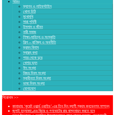
আরও
ফ্যাশন ও লাইফস্টাইল
খোলা চিঠি
মুখোমুখি
সারা পৃথিবী
ইসলাম ও জীবন
নারী সমাজ
শিক্ষা-সাহিত্য ও সংস্কৃতি
শিল্প – বাণিজ্য ও অথনীতি
ভ্রমন বিলাস
স্বাস্থ্য কথা
শহর থেকে দুরে
খেলার ভূবন
ঈদ সংখ্যা
বিজয় দিবস সংখ্যা
স্বাধীনতা দিবস সংখ্যা
ভাষা দিবস সংখ্যা
যোগাযোগ
শিরোনাম >>
কানাডায় ‘কুয়েট ওয়ার্ল্ড ওয়াইড’-এর তিন দিন ব্যাপী প্রথম কনভেনশন সম্পন্ন
জুলাই হত্যাকাণ্ডের বিচার ও গণভোটের রায় বাস্তবায়ন করতে হবে