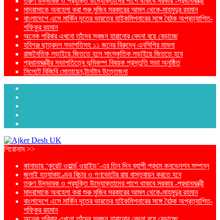
তরুণ উদ্ভাবক ও প্রযুক্তি উদ্যোক্তাদের পাশে থাকবে সরকার -প্রধানমন্ত্রী
মাদরাসাকে অবহেলা করা শুরু মুজিব সরকারের আমল থেকে-মাহমুদুর রহমান
বাংলাদেশে এসে মার্কিন দূতের ভারতের হাইকমিশনারের সঙ্গে বৈঠক অপ্রত্যাশিত-
শফিকুর রহমান
অনেক পরিবার এখনো তাঁদের স্বজন হারানোর বেদনা বয়ে বেড়াচ্ছে
হবিগঞ্জ ছাত্রদল সভাপতিসহ ১১ জনের বিরুদ্ধে এনসিপির মামলা
রাজনৈতিক লড়াইয়ে জিততে হলে সাংস্কৃতিক লড়াইয়ে জিততে হবে
প্রধানমন্ত্রীর সভাপতিত্বে ভূমিকম্প বিষয়ক প্রস্তুতি সভা অনুষ্ঠিত
সিলেটে বিজিবি মোতায়েন,টানটান উত্তেজনা
শিরোনাম >>
কানাডায় ‘কুয়েট ওয়ার্ল্ড ওয়াইড’-এর তিন দিন ব্যাপী প্রথম কনভেনশন সম্পন্ন
জুলাই হত্যাকাণ্ডের বিচার ও গণভোটের রায় বাস্তবায়ন করতে হবে
তরুণ উদ্ভাবক ও প্রযুক্তি উদ্যোক্তাদের পাশে থাকবে সরকার -প্রধানমন্ত্রী
মাদরাসাকে অবহেলা করা শুরু মুজিব সরকারের আমল থেকে-মাহমুদুর রহমান
বাংলাদেশে এসে মার্কিন দূতের ভারতের হাইকমিশনারের সঙ্গে বৈঠক অপ্রত্যাশিত-
শফিকুর রহমান
অনেক পরিবার এখনো তাঁদের স্বজন হারানোর বেদনা বয়ে বেড়াচ্ছে