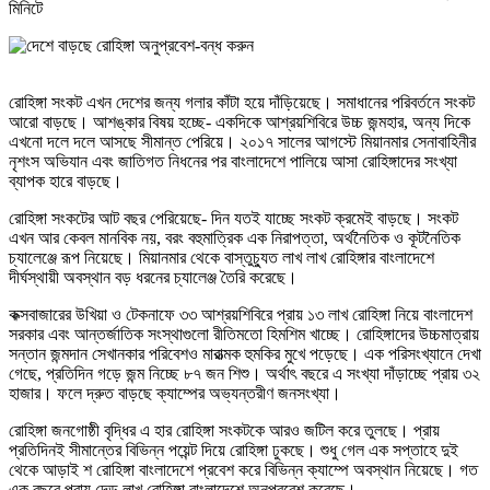
মিনিটে
রোহিঙ্গা সংকট এখন দেশের জন্য গলার কাঁটা হয়ে দাঁড়িয়েছে। সমাধানের পরিবর্তনে সংকট
আরো বাড়ছে। আশঙ্কার বিষয় হচ্ছে- একদিকে আশ্রয়শিবিরে উচ্চ জন্মহার, অন্য দিকে
এখনো দলে দলে আসছে সীমান্ত পেরিয়ে। ২০১৭ সালের আগস্টে মিয়ানমার সেনাবাহিনীর
নৃশংস অভিযান এবং জাতিগত নিধনের পর বাংলাদেশে পালিয়ে আসা রোহিঙ্গাদের সংখ্যা
ব্যাপক হারে বাড়ছে।
রোহিঙ্গা সংকটের আট বছর পেরিয়েছে- দিন যতই যাচ্ছে সংকট ক্রমেই বাড়ছে। সংকট
এখন আর কেবল মানবিক নয়, বরং বহুমাত্রিক এক নিরাপত্তা, অর্থনৈতিক ও কূটনৈতিক
চ্যালেঞ্জে রূপ নিয়েছে। মিয়ানমার থেকে বাস্তুচ্যুত লাখ লাখ রোহিঙ্গার বাংলাদেশে
দীর্ঘস্থায়ী অবস্থান বড় ধরনের চ্যালেঞ্জ তৈরি করেছে।
কক্সবাজারের উখিয়া ও টেকনাফে ৩৩ আশ্রয়শিবিরে প্রায় ১৩ লাখ রোহিঙ্গা নিয়ে বাংলাদেশ
সরকার এবং আন্তর্জাতিক সংস্থাগুলো রীতিমতো হিমশিম খাচ্ছে। রোহিঙ্গাদের উচ্চমাত্রায়
সন্তান জন্মদান সেখানকার পরিবেশও মারাত্মক হুমকির মুখে পড়েছে। এক পরিসংখ্যানে দেখা
গেছে, প্রতিদিন গড়ে জন্ম নিচ্ছে ৮৭ জন শিশু। অর্থাৎ বছরে এ সংখ্যা দাঁড়াচ্ছে প্রায় ৩২
হাজার। ফলে দ্রুত বাড়ছে ক্যাম্পের অভ্যন্তরীণ জনসংখ্যা।
রোহিঙ্গা জনগোষ্ঠী বৃদ্ধির এ হার রোহিঙ্গা সংকটকে আরও জটিল করে তুলছে। প্রায়
প্রতিদিনই সীমান্তের বিভিন্ন পয়েন্ট দিয়ে রোহিঙ্গা ঢুকছে। শুধু গেল এক সপ্তাহে দুই
থেকে আড়াই শ রোহিঙ্গা বাংলাদেশে প্রবেশ করে বিভিন্ন ক্যাম্পে অবস্থান নিয়েছে। গত
এক বছরে প্রায় দেড় লাখ রোহিঙ্গা বাংলাদেশে অনুপ্রবেশ করেছে।