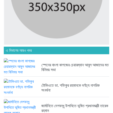
অনেক পরিবার এখনো তাঁদের স্বজন...
৬ দিন আগে
ব্রিকলেইন জামে মসজিদ প্রতিষ্ঠার ৫০...
৬ দিন আগে
এ বিভাগের আরও খবর
হবিগঞ্জ ছাত্রদল সভাপতিসহ ১১ জনের...
১ সপ্তাহ আগে
স্পেনের বাংলা কাগজের চেয়ারম্যান আবুল আজাদের মত
বিনিময় সভা
রাজনৈতিক লড়াইয়ে জিততে হলে সাংস্কৃতিক...
১ সপ্তাহ আগে
টোকিওতে ডা. শফিকুর রহমানকে বর্ণাঢ্য নাগরিক
সংবর্ধনা
জার্মানিতে দেশবন্ধু উপাধিতে ভূষিত প্রধানমন্ত্রী তারেক
রহমান