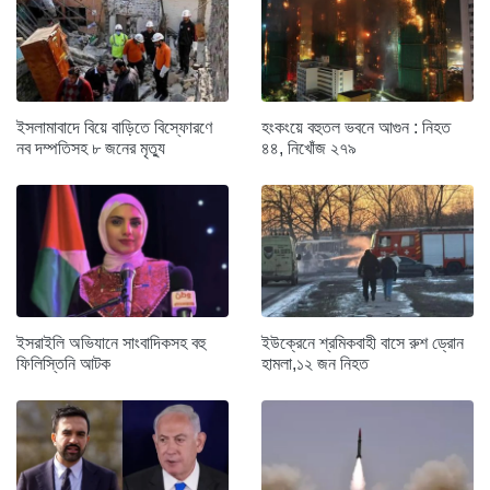
ইসলামাবাদে বিয়ে বাড়িতে বিস্ফোরণে
হংকংয়ে বহুতল ভবনে আগুন : নিহত
নব দম্পতিসহ ৮ জনের মৃত্যু
৪৪, নিখোঁজ ২৭৯
ইসরাইলি অভিযানে সাংবাদিকসহ বহু
ইউক্রেনে শ্রমিকবাহী বাসে রুশ ড্রোন
ফিলিস্তিনি আটক
হামলা,১২ জন নিহত