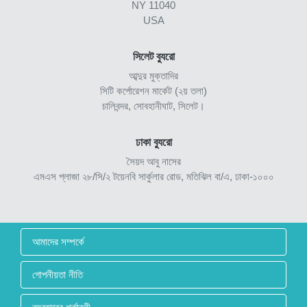
NY 11040
USA
সিলেট ব্যুরো
আব্দুর মুক্তাদির
সিটি কর্পোরেশন মার্কেট (২য় তলা)
চালিবন্দর, সোবহানীঘাট, সিলেট।
ঢাকা ব্যুরো
সৈয়দ আবু নাসের
এমএস প্লাজা ২৮/সি/২ টয়েনবি সার্কুলার রোড, মতিঝিল বা/এ, ঢাকা-১০০০
আমাদের সম্পর্কে
গোপনীয়তা নীতি