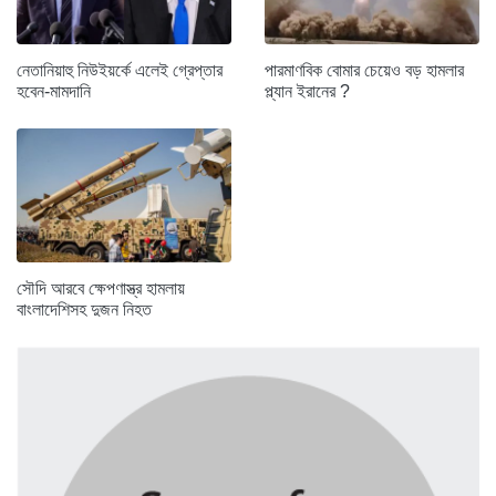
নেতানিয়াহু নিউইয়র্কে এলেই গ্রেপ্তার
পারমাণবিক বোমার চেয়েও বড় হামলার
হবেন-মামদানি
প্ল্যান ইরানের ?
সৌদি আরবে ক্ষেপণাস্ত্র হামলায়
বাংলাদেশিসহ দুজন নিহত