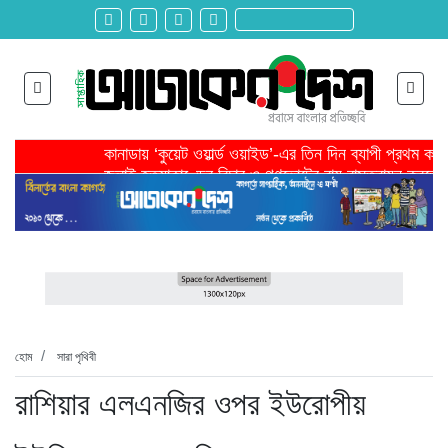
কানাডায় ‘কুয়েট ওয়ার্ল্ড ওয়াইড’-এর তিন দিন ব্যাপী প্রথম ক
জুলাই হত্যাকাণ্ডের বিচার ও গণভোটের রায় বাস্তবায়ন করতে 
তরুণ উদ্ভাবক ও প্রযুক্তি উদ্যোক্তাদের পাশে থাকবে সরকার -প
মাদরাসাকে অবহেলা করা শুরু মুজিব সরকারের আমল থেকে-মাহমু
বাংলাদেশে এসে মার্কিন দূতের ভারতের হাইকমিশনারের সঙ্গে বৈ
শিরোনাম >>
অনেক পরিবার এখনো তাঁদের স্বজন হারানোর বেদনা বয়ে বেড়াচ্
হবিগঞ্জ ছাত্রদল সভাপতিসহ ১১ জনের বিরুদ্ধে এনসিপির মামল
রাজনৈতিক লড়াইয়ে জিততে হলে সাংস্কৃতিক লড়াইয়ে জিততে 
প্রধানমন্ত্রীর সভাপতিত্বে ভূমিকম্প বিষয়ক প্রস্তুতি সভা অনুষ্
সিলেটে বিজিবি মোতায়েন,টানটান উত্তেজনা
হোম
সারা পৃথিবী
রাশিয়ার এলএনজির ওপর ইউরোপীয়