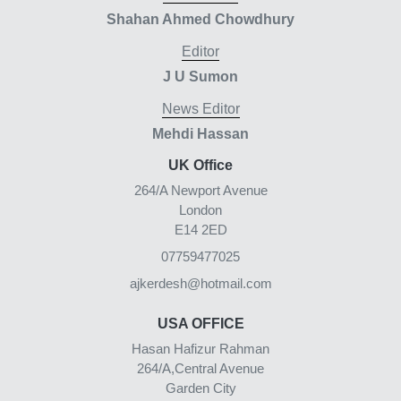
Shahan Ahmed Chowdhury
Editor
J U Sumon
News Editor
Mehdi Hassan
UK Office
264/A Newport Avenue
London
E14 2ED
07759477025
ajkerdesh@hotmail.com
USA OFFICE
Hasan Hafizur Rahman
264/A,Central Avenue
Garden City