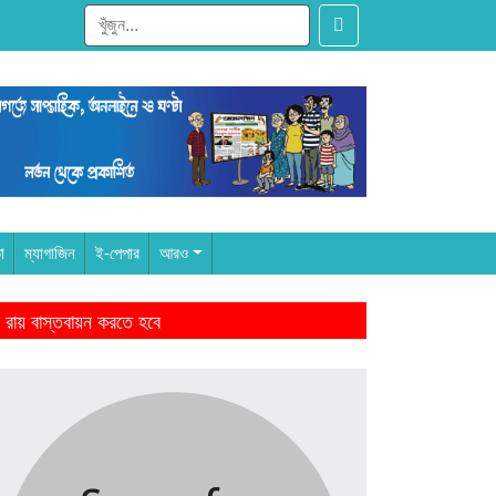
া
ম্যাগাজিন
ই-পেপার
আরও
 রায় বাস্তবায়ন করতে হবে
ারের আমল থেকে-মাহমুদুর রহমান
ঁদের স্বজন হারানোর বেদনা বয়ে বেড়াচ্ছে
ে জিততে হবে