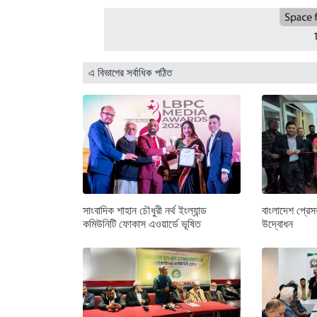
এ বিভাগের সর্বাধিক পঠিত
সাংবাদিক শাহান চৌধুরী নর্থ ইংল্যান্ড
বাংলাদেশ প্রে
কমিউনিটি ফোকাস এওয়ার্ডে ভূষিত
উদ্বোধন