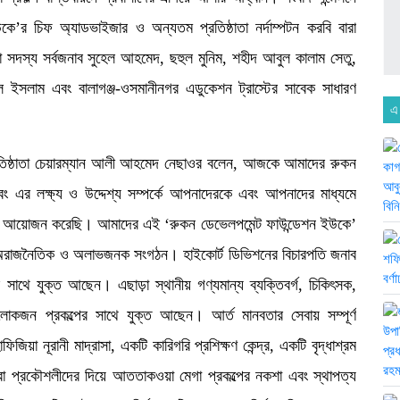
ে’র চিফ অ্যাডভাইজার ও অন্যতম প্রতিষ্ঠাতা নর্দাম্পটন করবি বারা
ঠাতা সদস্য সর্বজনাব সুহেল আহমেদ, ছহুল মুনিম, শহীদ আবুল কালাম সেতু,
ুল ইসলাম এবং বালাগঞ্জ-ওসমানীনগর এডুকেশন ট্রাস্টের সাবেক সাধারণ
এ
্রতিষ্ঠাতা চেয়ারম্যান আলী আহমেদ নেছাওর বলেন, আজকে আমাদের রুকন
বং এর লক্ষ্য ও উদ্দেশ্য সম্পর্কে আপনাদেরকে এবং আপনাদের মাধ্যমে
র আয়োজন করেছি। আমাদের এই ‘রুকন ডেভেলপমেন্ট ফাউন্ডেশন ইউকে’
দের অরাজনৈতিক ও অলাভজনক সংগঠন। হাইকোর্ট ডিভিশনের বিচারপতি জনাব
সাথে যুক্ত আছেন। এছাড়া স্থানীয় গণ্যমান্য ব্যক্তিবর্গ, চিকিৎসক,
োকজন প্রকল্পের সাথে যুক্ত আছেন। আর্ত মানবতার সেবায় সম্পূর্ণ
়া নূরানী মাদ্রাসা, একটি কারিগরি প্রশিক্ষণ কেন্দ্র, একটি বৃদ্ধাশ্রম
েরা প্রকৌশলীদের দিয়ে আততাকওয়া মেগা প্রকল্পের নকশা এবং স্থাপত্য