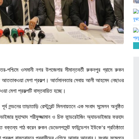
তর-পশ্চিমে ওসমানী নগর উপজেলার সীমান্তবর্তী রুকনপুর গ্রামে রুকন
ছে আততাকওয়া মেগা প্রকল্প। আর্তমানবতার সেবায় আলী আহমেদ নেছাওর
 মেগা প্রকল্পটি বাস্তবায়িত হচ্ছে।
র্ব লন্ডনের তাড়াতাড়ি রেস্টুরেন্ট মিলনায়তনে এক সংবাদ সন্মেলন অনুষ্ঠিত
াইজার মুহাম্মাদ শরীফুজ্জামান ও চিফ ফান্ডরেইজিং অ্যাডভাইজার ফরহাদ
খিত বক্তব্য পাঠ করেন রুকন ডেভেলপমেন্ট ফাউন্ডেশন ইউকে’র প্রতিষ্ঠাতা
রকল্প বাস্তবায়নে প্রবাসীদের এগিয়ে আসার আহ্বান। সংবাদ সন্মেলনে