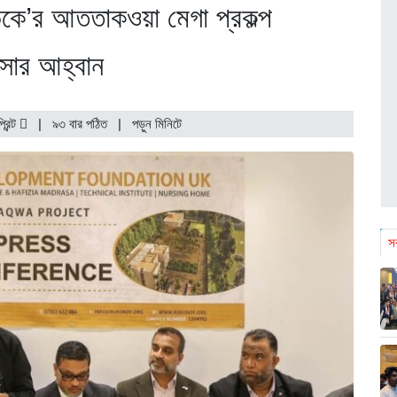
কে’র আততাকওয়া মেগা প্রকল্প
আসার আহ্বান
্রিন্ট
|
৯৩ বার পঠিত
| পড়ুন
মিনিটে
সর