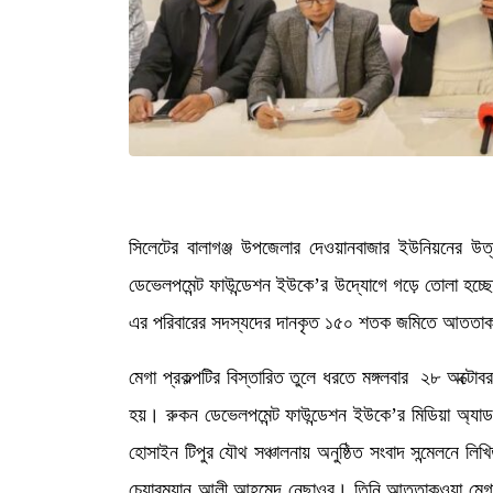
সিলেটের বালাগঞ্জ উপজেলার দেওয়ানবাজার ইউনিয়নের উত্
ডেভেলপমেন্ট ফাউন্ডেশন ইউকে’র উদ্যোগে গড়ে তোলা হচ্
এর পরিবারের সদস্যদের দানকৃত ১৫০ শতক জমিতে আততাকওয়া
মেগা প্রকল্পটির বিস্তারিত তুলে ধরতে মঙ্গলবার ২৮ অক্টোবর পূ
হয়। রুকন ডেভেলপমেন্ট ফাউন্ডেশন ইউকে’র মিডিয়া অ্যাডভ
হোসাইন টিপুর যৌথ সঞ্চালনায় অনুষ্ঠিত সংবাদ সন্মেলনে লি
চেয়ারম্যান আলী আহমেদ নেছাওর। তিনি আততাকওয়া মেগা প্