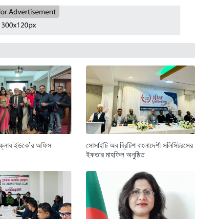
সক্লাব ইউকে’র অফিস
সোসাইটি অব ব্রিটিশ বাংলাদেশী সলিসিটরসের
ইফতার মাহফিল অনুষ্ঠিত