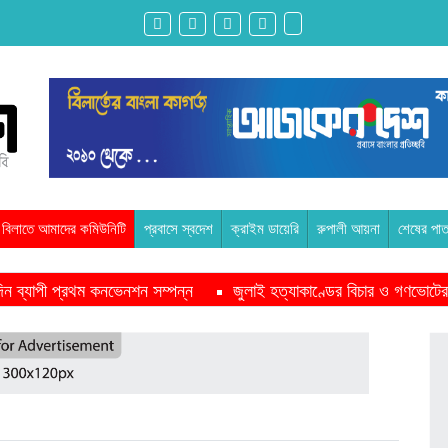
বিলাতে আমাদের কমিউনিটি
প্রবাসে স্বদেশ
ক্রাইম ডায়েরি
রুপালী আয়না
শেষের পাত
ন দিন ব্যাপী প্রথম কনভেনশন সম্পন্ন
জুলাই হত্যাকাণ্ডের বিচার ও গণভোটের
পাশে থাকবে সরকার -প্রধানমন্ত্রী
মাদরাসাকে অবহেলা করা শুরু মুজিব সরক
ইকমিশনারের সঙ্গে বৈঠক অপ্রত্যাশিত- শফিকুর রহমান
অনেক পরিবার এখনো তা
ুদ্ধে এনসিপির মামলা
রাজনৈতিক লড়াইয়ে জিততে হলে সাংস্কৃতিক লড়াইয়
 প্রস্তুতি সভা অনুষ্ঠিত
সিলেটে বিজিবি মোতায়েন,টানটান উত্তেজনা