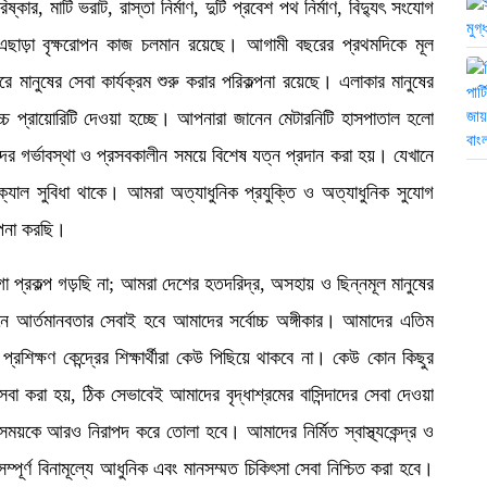
্কার, মাটি ভরাট, রাস্তা নির্মাণ, দুটি প্রবেশ পথ নির্মাণ, বিদ্যুৎ সংযোগ
এছাড়া বৃক্ষরোপন কাজ চলমান রয়েছে। আগামী বছরের প্রথমদিকে মূল
ে মানুষের সেবা কার্যক্রম শুরু করার পরিকল্পনা রয়েছে। এলাকার মানুষের
্বোচ্চ প্রায়োরিটি দেওয়া হচ্ছে। আপনারা জানেন মেটারনিটি হাসপাতাল হলো
 গর্ভাবস্থা ও প্রসবকালীন সময়ে বিশেষ যত্ন প্রদান করা হয়। যেখানে
লিনিক্যাল সুবিধা থাকে। আমরা অত্যাধুনিক প্রযুক্তি ও অত্যাধুনিক সুযোগ
ল্পনা করছি।
প্রকল্প গড়ছি না; আমরা দেশের হতদরিদ্র, অসহায় ও ছিন্নমূল মানুষের
নে আর্তমানবতার সেবাই হবে আমাদের সর্বোচ্চ অঙ্গীকার। আমাদের এতিম
 প্রশিক্ষণ কেন্দ্রের শিক্ষার্থীরা কেউ পিছিয়ে থাকবে না। কেউ কোন কিছুর
বা করা হয়, ঠিক সেভাবেই আমাদের বৃদ্ধাশ্রমের বাসিন্দাদের সেবা দেওয়া
 সময়কে আরও নিরাপদ করে তোলা হবে। আমাদের নির্মিত স্বাস্থ্যকেন্দ্র ও
ম্পূর্ণ বিনামূল্যে আধুনিক এবং মানসম্মত চিকিৎসা সেবা নিশ্চিত করা হবে।