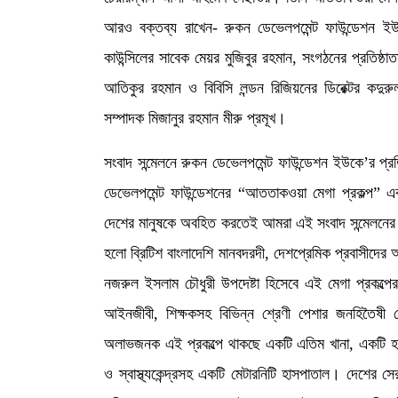
আরও বক্তব্য রাখেন- রুকন ডেভেলপমেন্ট ফাউন্ডেশন ইউক
কাউন্সিলের সাবেক মেয়র মুজিবুর রহমান, সংগঠনের প্রতিষ্
আতিকুর রহমান ও বিবিসি লন্ডন রিজিয়নের ডিরেক্টর কদুর
সম্পাদক মিজানুর রহমান মীরু প্রমূখ।
সংবাদ সন্মেলনে রুকন ডেভেলপমেন্ট ফাউন্ডেশন ইউকে’র প
ডেভেলপমেন্ট ফাউন্ডেশনের “আততাকওয়া মেগা প্রকল্প” এ
দেশের মানুষকে অবহিত করতেই আমরা এই সংবাদ সন্মেলনে
হলো ব্রিটিশ বাংলাদেশি মানবদরদী, দেশপ্রেমিক প্রবাসী
নজরুল ইসলাম চৌধুরী উপদেষ্টা হিসেবে এই মেগা প্রকল্পের 
আইনজীবী, শিক্ষকসহ বিভিন্ন শ্রেণী পেশার জনহিতৈষী ল
অলাভজনক এই প্রকল্পে থাকছে একটি এতিম খানা, একটি হাফিজিয
ও স্বাস্থ্যকেন্দ্রসহ একটি মেটারনিটি হাসপাতাল। দেশের স