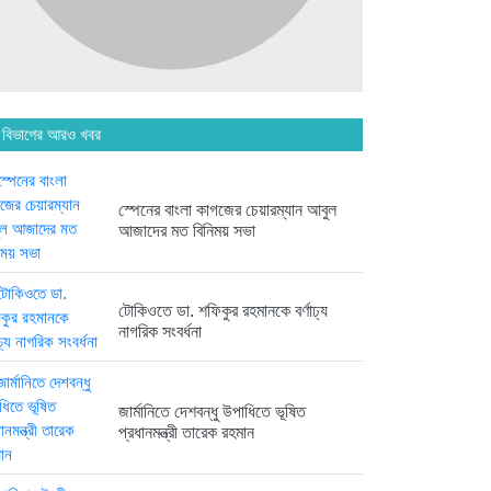
অনেক পরিবার এখনো তাঁদের স্বজন...
৫ দিন আগে
 বিভাগের আরও খবর
ব্রিকলেইন জামে মসজিদ প্রতিষ্ঠার ৫০...
৫ দিন আগে
স্পেনের বাংলা কাগজের চেয়ারম্যান আবুল
আজাদের মত বিনিময় সভা
হবিগঞ্জ ছাত্রদল সভাপতিসহ ১১ জনের...
১ সপ্তাহ আগে
টোকিওতে ডা. শফিকুর রহমানকে বর্ণাঢ্য
নাগরিক সংবর্ধনা
রাজনৈতিক লড়াইয়ে জিততে হলে
সাংস্কৃতিক...
১ সপ্তাহ আগে
জার্মানিতে দেশবন্ধু উপাধিতে ভূষিত
প্রধানমন্ত্রী তারেক রহমান