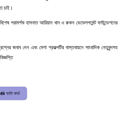
িতা চাই।
 বিশেষ পরামর্শক হাসনাত আরিয়ান খান ও রুকন ডেভেলপমেন্ট ফাউন্ডেশনের
্রশ্নের জবাব দেন এবং মেগা প্রকল্পটির বাস্তবায়নে সাংবাদিক নেতৃবৃন্দসহ
িজ্ঞপ্তি
📸 ফটো কার্ড