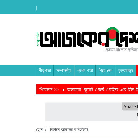
|
নীড়পাতা
সম্পাদকীয়
প্রথম পাতা
প্রিয় দেশ
যুক্তরাজ্য
কানাডায় ‘কুয়েট ওয়ার্ল্ড ওয়াইড’-এর তি
শিরোনাম >>
তরুণ উদ্ভাবক ও প্রযুক্তি উদ্যোক্তাদের 
বাংলাদেশে এসে মার্কিন দূতের ভারতের হা
হবিগঞ্জ ছাত্রদল সভাপতিসহ ১১ জনের বির
হোম
বিলাতে আমাদের কমিউনিটি
প্রধানমন্ত্রীর সভাপতিত্বে ভূমিকম্প বিষয়ক