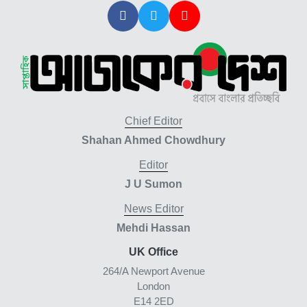
Chief Editor
Shahan Ahmed Chowdhury
Editor
J U Sumon
News Editor
Mehdi Hassan
UK Office
264/A Newport Avenue
London
E14 2ED