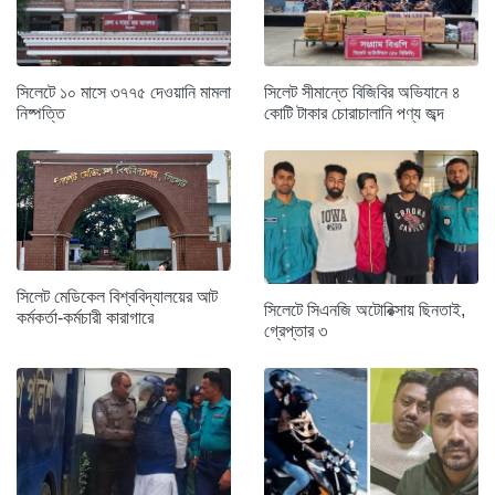
সিলেটে ১০ মাসে ৩৭৭৫ দেওয়ানি মামলা
সিলেট সীমান্তে বিজিবির অভিযানে ৪
নিষ্পত্তি
কোটি টাকার চোরাচালানি পণ্য জব্দ
সিলেট মেডিকেল বিশ্ববিদ্যালয়ের আট
সিলেটে সিএনজি অটোরিক্সায় ছিনতাই,
কর্মকর্তা-কর্মচারী কারাগারে
গ্রেপ্তার ৩