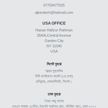
07759477025
ajkerdesh@hotmail.com
USA OFFICE
Hasan Hafizur Rahman
264/A,Central Avenue
Garden City
NY 11040
USA
সিলেট ব্যুরো
আব্দুর মুক্তাদির
সিটি কর্পোরেশন মার্কেট (২য় তলা)
চালিবন্দর, সোবহানীঘাট, সিলেট।
ঢাকা ব্যুরো
সৈয়দ আবু নাসের
এমএস প্লাজা ২৮/সি/২ টয়েনবি সার্কুলার রোড, মতিঝিল বা/এ, ঢাকা-১০০০