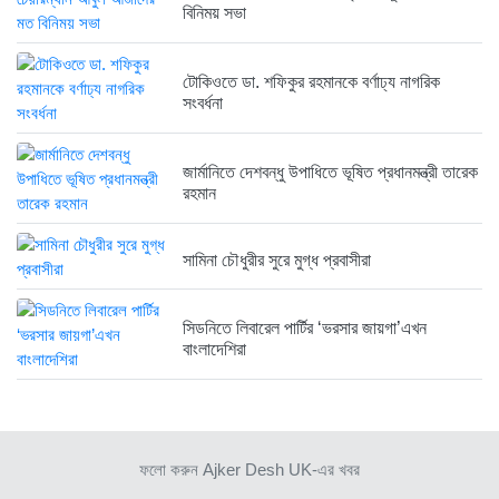
বিনিময় সভা
রাজনৈতিক লড়াইয়ে জিততে হলে সাংস্কৃতিক...
১ সপ্তাহ আগে
টোকিওতে ডা. শফিকুর রহমানকে বর্ণাঢ্য নাগরিক
সংবর্ধনা
জার্মানিতে দেশবন্ধু উপাধিতে ভূষিত প্রধানমন্ত্রী তারেক
রহমান
সামিনা চৌধুরীর সুরে মুগ্ধ প্রবাসীরা
সিডনিতে লিবারেল পার্টির ‘ভরসার জায়গা’এখন
বাংলাদেশিরা
ফলো করুন Ajker Desh UK-এর খবর