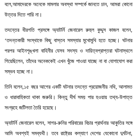
বলে,আমাদেরকে অনেকে মামলার অবস্থা সম্পর্কে জানতে চান, আমরা কোনো
উত্তর দিতে পারি না।
তদন্তের ধীরগতি প্রসঙ্গে অ্যাটর্নি জেনারেল রুহুল কুদ্দুস কাজল বলেন,
‘তদন্তকারী সংস্থাকে কিছু বাস্তব সমস্যার মুখোমুখি হতে হচ্ছে। ঘটনার
পরপর আইনশৃঙ্খলা বাহিনীর যেসব সদস্য ও দায়িত্বপ্রাপ্তরা ঘটনাস্থলে
গিয়েছিলেন, তাঁদের অনেককেই এখন খুঁজে পাওয়া যাচ্ছে না বা যোগাযোগ করা
সম্ভব হচ্ছে না।
তিনি বলেন,১৫ বছর আগের একটি ঘটনার তদন্তে প্রয়োজনীয় নথি, আলামত
ও ধারাবাহিকতা থাকা জরুরি। কিন্তু দীর্ঘ সময় পার হওয়ায় তথ্য-উপাত্ত
সংগ্রহে জটিলতা তৈরি হয়েছে।
অ্যাটর্নি জেনারেল বলেন, সাগর-রুনির পরিবারের বিচার প্রার্থনার আকুতির সঙ্গে
আমি অবশ্যই সমব্যথী। তবে রাষ্ট্রের কল্যাণে দেশের যেকোনো দুর্ঘটনা,