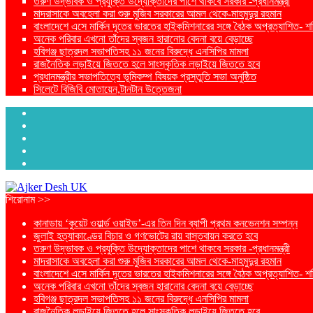
তরুণ উদ্ভাবক ও প্রযুক্তি উদ্যোক্তাদের পাশে থাকবে সরকার -প্রধানমন্ত্রী
মাদরাসাকে অবহেলা করা শুরু মুজিব সরকারের আমল থেকে-মাহমুদুর রহমান
বাংলাদেশে এসে মার্কিন দূতের ভারতের হাইকমিশনারের সঙ্গে বৈঠক অপ্রত্যাশিত- শ
অনেক পরিবার এখনো তাঁদের স্বজন হারানোর বেদনা বয়ে বেড়াচ্ছে
হবিগঞ্জ ছাত্রদল সভাপতিসহ ১১ জনের বিরুদ্ধে এনসিপির মামলা
রাজনৈতিক লড়াইয়ে জিততে হলে সাংস্কৃতিক লড়াইয়ে জিততে হবে
প্রধানমন্ত্রীর সভাপতিত্বে ভূমিকম্প বিষয়ক প্রস্তুতি সভা অনুষ্ঠিত
সিলেটে বিজিবি মোতায়েন,টানটান উত্তেজনা
শিরোনাম >>
কানাডায় ‘কুয়েট ওয়ার্ল্ড ওয়াইড’-এর তিন দিন ব্যাপী প্রথম কনভেনশন সম্পন্ন
জুলাই হত্যাকাণ্ডের বিচার ও গণভোটের রায় বাস্তবায়ন করতে হবে
তরুণ উদ্ভাবক ও প্রযুক্তি উদ্যোক্তাদের পাশে থাকবে সরকার -প্রধানমন্ত্রী
মাদরাসাকে অবহেলা করা শুরু মুজিব সরকারের আমল থেকে-মাহমুদুর রহমান
বাংলাদেশে এসে মার্কিন দূতের ভারতের হাইকমিশনারের সঙ্গে বৈঠক অপ্রত্যাশিত- শ
অনেক পরিবার এখনো তাঁদের স্বজন হারানোর বেদনা বয়ে বেড়াচ্ছে
হবিগঞ্জ ছাত্রদল সভাপতিসহ ১১ জনের বিরুদ্ধে এনসিপির মামলা
রাজনৈতিক লড়াইয়ে জিততে হলে সাংস্কৃতিক লড়াইয়ে জিততে হবে