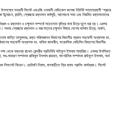
 উপলক্ষ্যে সন্ধানী সিলেট এমএজি ওসমানী মেডিকেল কলেজ ইউনিট সপ্তাহব্যাপী ‘প্রচার
উন্মোচন, র‍্যালি, স্বেচ্ছায় রক্তদান কর্মসূচি, আলোচনা সভা এবং নিয়মিত রক্তদাতাদের
ক্রম ও রক্তদান ও চক্ষুদান সম্পর্কে সচেতনতা বৃদ্ধির নানা চিত্র তুলে ধরা হয়। এরপর
ভা। সভায় স্বেচ্ছায় রক্তদান ও মরণোত্তর চক্ষুদান বিষয়ে দেশের বর্তমান চিত্র, অর্জন,
োষ কান্তি তালুকদার, রক্ত পরিসঞ্চালন বিভাগের বিভাগীয় প্রধান সহযোগী অধ্যাপক ডা.
বিভাগের সহযোগী অধ্যাপক ডা. নাহিদা জাফরীন, ফরেনসিক মেডিসিন বিভাগের বিভাগীয়
পক্ষ থেকে বক্তব্য রাখেন কেন্দ্রীয় প্রতিনিধি সাইফুল ইসলাম শাহারিয়া। এসময় উপস্থিত
তা, সহ-সাধারণ সম্পাদক রাকিবুল ইসলাম রায়হান, সাংগঠনিক সম্পাদক রাউফুল ইসলাম, অর্থ
মূলক লিফলেট বিতরণ। ছোটমণি নিবাস, বাগবাড়ীতে ফ্রি ব্লাড গ্রুপিং কার্যক্রম। সিলেট