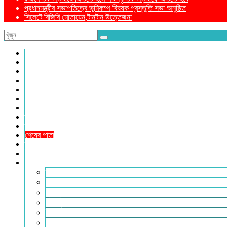
প্রধানমন্ত্রীর সভাপতিত্বে ভূমিকম্প বিষয়ক প্রস্তুতি সভা অনুষ্ঠিত
সিলেটে বিজিবি মোতায়েন,টানটান উত্তেজনা
নীড়পাতা
সম্পাদকীয়
প্রথম পাতা
প্রিয় দেশ
যুক্তরাজ্য
বিলাতে আমাদের কমিউনিটি
প্রবাসে স্বদেশ
ক্রাইম ডায়েরি
রুপালী আয়না
শেষের পাতা
ম্যাগাজিন
ই-পেপার
আরও
ফ্যাশন ও লাইফস্টাইল
খোলা চিঠি
মুখোমুখি
সারা পৃথিবী
ইসলাম ও জীবন
নারী সমাজ