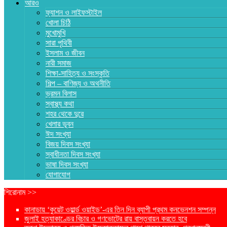
আরও
ফ্যাশন ও লাইফস্টাইল
খোলা চিঠি
মুখোমুখি
সারা পৃথিবী
ইসলাম ও জীবন
নারী সমাজ
শিক্ষা-সাহিত্য ও সংস্কৃতি
শিল্প – বাণিজ্য ও অথনীতি
ভ্রমন বিলাস
স্বাস্থ্য কথা
শহর থেকে দুরে
খেলার ভূবন
ঈদ সংখ্যা
বিজয় দিবস সংখ্যা
স্বাধীনতা দিবস সংখ্যা
ভাষা দিবস সংখ্যা
যোগাযোগ
শিরোনাম >>
কানাডায় ‘কুয়েট ওয়ার্ল্ড ওয়াইড’-এর তিন দিন ব্যাপী প্রথম কনভেনশন সম্পন্ন
জুলাই হত্যাকাণ্ডের বিচার ও গণভোটের রায় বাস্তবায়ন করতে হবে