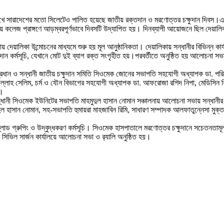
রেখে সারাদেশের মতো সিলেটেও পালিত হয়েছে জাতীয় রক্তদান ও মরণোত্তর চক্ষুদান দিবস।এ
লেজ প্রাঙ্গণে আড়ম্বরপূর্ণভাবে দিবসটি উদ্‌যাপিত হয়। দিনব্যাপী আয়োজনে ছিল দেয়ালিকা 
য়ালিকা উন্মোচনের মাধ্যমে শুরু হয় মূল আনুষ্ঠানিকতা। দেয়ালিকায় সন্ধানীর বিভিন্ন কার্য
রক্তদান কর্মসূচি, যেখানে মোট দুই ব্যাগ রক্ত সংগৃহীত হয়।পরবর্তীতে অনুষ্ঠিত হয় আলোচনা স
্রধান ও সন্ধানী জাতীয় চক্ষুদান সমিতি সিওমেক জোনের সভাপতি সহযোগী অধ্যাপক ডা. পরিত
বউল্লাহ সেলিম, চর্ম ও যৌন বিভাগের সহযোগী অধ্যাপক ডা. আফরোজা রশিদ নিপা, মেডিসিন 
খ।
্ধানী সিওমেক ইউনিটের সভাপতি মাহমুদুল হাসান নোমান সঞ্চালনায় আলোচনা সভায় সন্ধানীর 
দুল হাসান নোমান, সহ-সভাপতি হুমায়রা মাহজাবিন রিমি, সাধারণ সম্পাদক আলফাতুন্নেসা মুক্
ি ব্লাড গ্রুপিং ও উদ্বুদ্ধকরণ কর্মসূচি। সিওমেক হাসপাতালে মরণোত্তর চক্ষুদানে সচেতনতা
েট সিভিল সার্জন কার্যালয়ে আলোচনা সভা ও র‍্যালি অনুষ্ঠিত হয়।