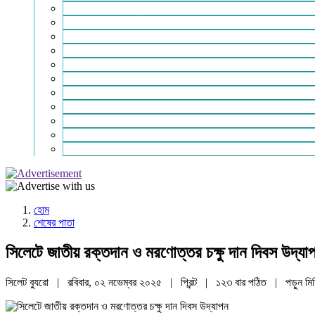
শিক্ষা-সাহিত্য ও সংস্কৃতি
শিল্প – বাণিজ্য ও অথনীতি
ভ্রমন বিলাস
স্বাস্থ্য কথা
শহর থেকে দুরে
খেলার ভূবন
ঈদ সংখ্যা
বিজয় দিবস সংখ্যা
স্বাধীনতা দিবস সংখ্যা
ভাষা দিবস সংখ্যা
যোগাযোগ
হোম
শেষের পাতা
সিলেটে জাতীয় রক্তদান ও মরণোত্তর চক্ষু দান দিবস উদ্‌যা
সিলেট ব্যুরো | রবিবার, ০২ নভেম্বর ২০২৫ |
প্রিন্ট
|
১২৩ বার পঠিত
| পড়ুন
মি