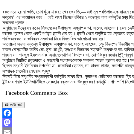
রক্তদানে হয় না ক্ষতি, চোখ ছুঁয়ে যাক চোখের জ্যোতি,— এই মূল প্রতিপাদ্যকে সামনে 
সপ্তাহ’-এর আয়োজন করে। এরই অংশ হিসেবে রবিবার ২ নভেম্বর নানা কর্মসূচির মধ্য দিয়ে ক
সম্মাননা প্রদান।
অনুষ্ঠানের উদ্বোধন করেন সিওমেকের উপাধ্যক্ষ অধ্যাপক ডা. সালেহ আহমেদ। বেলা ১২টায় দে
কলেজ প্রাঙ্গণ থেকে একটি বর্ণাঢ্য র‍্যালি বের হয়। র‍্যালি শেষে অনুষ্ঠিত হয় স্বেচ্ছায় 
প্রতিবন্ধকতা ও ভবিষ্যৎ সম্ভাবনা নিয়ে বিস্তারিত আলোচনা করা হয়।
আলোচনা সভায় বক্তব্য উপাধ্যক্ষ অধ্যাপক ডা. সালেহ আহমেদ, চক্ষু বিভাগের বিভাগীয় প
ফজল মোস্তাকীম আমীর মো. মুসা চৌধুরী, হৃদ্‌রোগ বিভাগের সহযোগী অধ্যাপক ডা. হাবি
প্রধান ডা. শামছুল ইসলাম এবং অ্যানেস্থেশিয়া বিভাগের ডা. মোশফিকুর রহমান পিন্টু প্রমু
অনুষ্ঠানে নিয়মিত রক্তদাতা ও সহযোগী সংগঠনগুলোকে সম্মাননা স্মারক প্রদান করা হয়।সন
ছিলেন সন্ধানী ইউনিটের উপদেষ্টা ডা. জাকারিয়া হোসেন, ডা. মারুফ হাসান, সভাপতি মাহমু
সম্পাদক মেহেরীন মেহনাজ প্রমুখ।
দিবসটি ঘিরে সন্ধানীর সপ্তাহব্যাপী কর্মসূচির মধ্যে ছিল- সুনামগঞ্জ মেডিকেল কলেজে ফ্র
ইন্টারন্যাশনাল ইউনিভার্সিটিতে স্বেচ্ছায় রক্তদান ও উদ্বুদ্ধকরণ কর্মসূচি। পাশাপাশি সিল
Facebook Comments Box
📸 ফটো কার্ড
Facebook
Mastodon