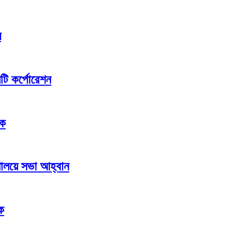
য়
িটি কর্পোরেশন
সক
্রণালয়ে সভা আহ্বান
ক