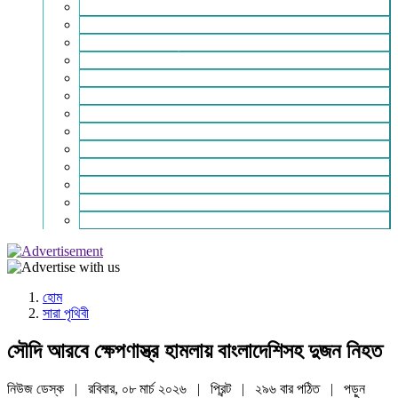
ইসলাম ও জীবন
নারী সমাজ
শিক্ষা-সাহিত্য ও সংস্কৃতি
শিল্প – বাণিজ্য ও অথনীতি
ভ্রমন বিলাস
স্বাস্থ্য কথা
শহর থেকে দুরে
খেলার ভূবন
ঈদ সংখ্যা
বিজয় দিবস সংখ্যা
স্বাধীনতা দিবস সংখ্যা
ভাষা দিবস সংখ্যা
যোগাযোগ
হোম
সারা পৃথিবী
সৌদি আরবে ক্ষেপণাস্ত্র হামলায় বাংলাদেশিসহ দুজন নিহত
নিউজ ডেস্ক | রবিবার, ০৮ মার্চ ২০২৬ |
প্রিন্ট
|
২৯৬ বার পঠিত
| পড়ুন