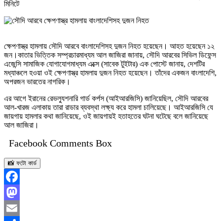
মিনিটে
ক্ষেপণাস্ত্র হামলায় সৌদি আরবে বাংলাদেশিসহ দুজন নিহত হয়েছেন। আহত হয়েছেন ১২
জন।কাতার ভিত্তিক সম্প্রচারমাধ্যম আল জাজিরা জানায়, সৌদি আরবের সিভিল ডিফেন্স
এজেন্সি সামাজিক যোগাযোগমাধ্যম এক্সে (সাবেক টুইটার) এক পোস্টে জানায়, দেশটির
মধ্যাঞ্চলে হওয়া ওই ক্ষেপণাস্ত্র হামলায় দুজন নিহত হয়েছেন। তাঁদের একজন বাংলাদেশি,
অপরজন ভারতের নাগরিক।
এর আগে ইরানের রেভল্যুশনারি গার্ড কর্পস (আইআরজিসি) জানিয়েছিল, সৌদি আরবের
আল-খারজ এলাকায় তারা রাডার ব্যবস্থা লক্ষ্য করে হামলা চালিয়েছে। আইআরজিসি যে
জায়গায় হামলার কথা জানিয়েছে, ওই জায়গায়ই হতাহতের ঘটনা ঘটেছে বলে জানিয়েছে
আল জাজিরা।
Facebook Comments Box
📸 ফটো কার্ড
Facebook
Mastodon