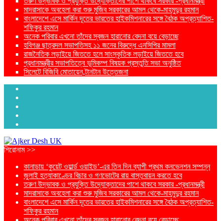
তরুণ উদ্ভাবক ও প্রযুক্তি উদ্যোক্তাদের পাশে থাকবে সরকার -প্রধানমন্ত্রী
মাদরাসাকে অবহেলা করা শুরু মুজিব সরকারের আমল থেকে-মাহমুদুর রহমান
বাংলাদেশে এসে মার্কিন দূতের ভারতের হাইকমিশনারের সঙ্গে বৈঠক অপ্রত্যাশিত-
শফিকুর রহমান
অনেক পরিবার এখনো তাঁদের স্বজন হারানোর বেদনা বয়ে বেড়াচ্ছে
হবিগঞ্জ ছাত্রদল সভাপতিসহ ১১ জনের বিরুদ্ধে এনসিপির মামলা
রাজনৈতিক লড়াইয়ে জিততে হলে সাংস্কৃতিক লড়াইয়ে জিততে হবে
প্রধানমন্ত্রীর সভাপতিত্বে ভূমিকম্প বিষয়ক প্রস্তুতি সভা অনুষ্ঠিত
সিলেটে বিজিবি মোতায়েন,টানটান উত্তেজনা
শিরোনাম >>
কানাডায় ‘কুয়েট ওয়ার্ল্ড ওয়াইড’-এর তিন দিন ব্যাপী প্রথম কনভেনশন সম্পন্ন
জুলাই হত্যাকাণ্ডের বিচার ও গণভোটের রায় বাস্তবায়ন করতে হবে
তরুণ উদ্ভাবক ও প্রযুক্তি উদ্যোক্তাদের পাশে থাকবে সরকার -প্রধানমন্ত্রী
মাদরাসাকে অবহেলা করা শুরু মুজিব সরকারের আমল থেকে-মাহমুদুর রহমান
বাংলাদেশে এসে মার্কিন দূতের ভারতের হাইকমিশনারের সঙ্গে বৈঠক অপ্রত্যাশিত-
শফিকুর রহমান
অনেক পরিবার এখনো তাঁদের স্বজন হারানোর বেদনা বয়ে বেড়াচ্ছে