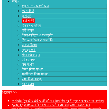
আরও
ফ্যাশন ও লাইফস্টাইল
খোলা চিঠি
মুখোমুখি
সারা পৃথিবী
ইসলাম ও জীবন
নারী সমাজ
শিক্ষা-সাহিত্য ও সংস্কৃতি
শিল্প – বাণিজ্য ও অথনীতি
ভ্রমন বিলাস
স্বাস্থ্য কথা
শহর থেকে দুরে
খেলার ভূবন
ঈদ সংখ্যা
বিজয় দিবস সংখ্যা
স্বাধীনতা দিবস সংখ্যা
ভাষা দিবস সংখ্যা
যোগাযোগ
শিরোনাম >>
কানাডায় ‘কুয়েট ওয়ার্ল্ড ওয়াইড’-এর তিন দিন ব্যাপী প্রথম কনভেনশন সম্পন্ন
জুলাই হত্যাকাণ্ডের বিচার ও গণভোটের রায় বাস্তবায়ন করতে হবে