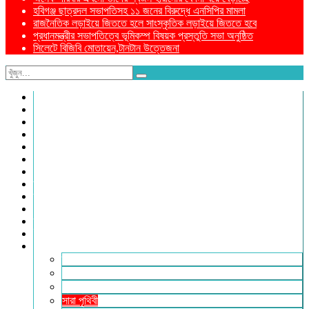
হবিগঞ্জ ছাত্রদল সভাপতিসহ ১১ জনের বিরুদ্ধে এনসিপির মামলা
রাজনৈতিক লড়াইয়ে জিততে হলে সাংস্কৃতিক লড়াইয়ে জিততে হবে
প্রধানমন্ত্রীর সভাপতিত্বে ভূমিকম্প বিষয়ক প্রস্তুতি সভা অনুষ্ঠিত
সিলেটে বিজিবি মোতায়েন,টানটান উত্তেজনা
নীড়পাতা
সম্পাদকীয়
প্রথম পাতা
প্রিয় দেশ
যুক্তরাজ্য
বিলাতে আমাদের কমিউনিটি
প্রবাসে স্বদেশ
ক্রাইম ডায়েরি
রুপালী আয়না
শেষের পাতা
ম্যাগাজিন
ই-পেপার
আরও
ফ্যাশন ও লাইফস্টাইল
খোলা চিঠি
মুখোমুখি
সারা পৃথিবী