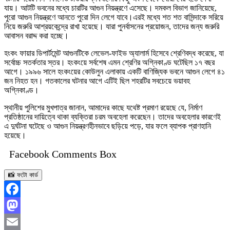
যায়। আটটি ভবনের মধ্যে চারটির আগুন নিয়ন্ত্রণে এসেছে। দমকল বিভাগ জানিয়েছে,
পুরো আগুন নিয়ন্ত্রণে আনতে পুরো দিন লেগে যাবে।এরই মধ্যে শত শত বাসিন্দাকে সরিয়ে
নিয়ে জরুরি আশ্রয়কেন্দ্রে রাখা হয়েছে। যারা পুনর্বাসনের প্রয়োজন, তাদের জন্য জরুরি
আবাসন বরাদ্দ করা হচ্ছে।
হংকং ফায়ার ডিপার্টমেন্ট আগুনটিকে লেভেল-ফাইভ অ্যালার্ম হিসেবে শ্রেণিবদ্ধ করেছে, যা
সর্বোচ্চ সতর্কতার স্তর। হংকংয়ে সর্বশেষ এমন শ্রেণির অগ্নিকাণ্ড ঘটেছিল ১৭ বছর
আগে। ১৯৯৬ সালে হংকংয়ের কোউলুন এলাকায় একটি বাণিজ্যিক ভবনে আগুন লেগে ৪১
জন নিহত হন। গতকালের ঘটনার আগে এটিই ছিল শহরটির সবচেয়ে ভয়াবহ
অগ্নিকাণ্ড।
স্থানীয় পুলিশের মুখপাত্র জানান, আমাদের কাছে যথেষ্ট প্রমাণ রয়েছে যে, নির্মাণ
প্রতিষ্ঠানের দায়িত্বে থাকা ব্যক্তিরা চরম অবহেলা করেছেন। তাদের অবহেলার কারণেই
এ দুর্ঘটনা ঘটেছে ও আগুন নিয়ন্ত্রণহীনভাবে ছড়িয়ে পড়ে, যার ফলে ব্যাপক প্রাণহানি
হয়েছে।
Facebook Comments Box
📸 ফটো কার্ড
Facebook
Mastodon