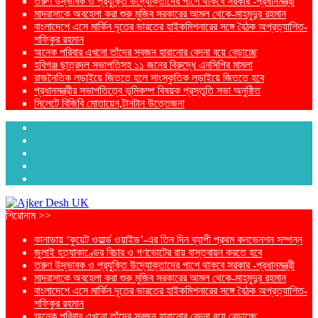
তরুণ উদ্ভাবক ও প্রযুক্তি উদ্যোক্তাদের পাশে থাকবে সরকার -প্রধানমন্ত্রী
মাদরাসাকে অবহেলা করা শুরু মুজিব সরকারের আমল থেকে-মাহমুদুর রহমান
বাংলাদেশে এসে মার্কিন দূতের ভারতের হাইকমিশনারের সঙ্গে বৈঠক অপ্রত্যাশিত-
শফিকুর রহমান
অনেক পরিবার এখনো তাঁদের স্বজন হারানোর বেদনা বয়ে বেড়াচ্ছে
হবিগঞ্জ ছাত্রদল সভাপতিসহ ১১ জনের বিরুদ্ধে এনসিপির মামলা
রাজনৈতিক লড়াইয়ে জিততে হলে সাংস্কৃতিক লড়াইয়ে জিততে হবে
প্রধানমন্ত্রীর সভাপতিত্বে ভূমিকম্প বিষয়ক প্রস্তুতি সভা অনুষ্ঠিত
সিলেটে বিজিবি মোতায়েন,টানটান উত্তেজনা
শিরোনাম >>
কানাডায় ‘কুয়েট ওয়ার্ল্ড ওয়াইড’-এর তিন দিন ব্যাপী প্রথম কনভেনশন সম্পন্ন
জুলাই হত্যাকাণ্ডের বিচার ও গণভোটের রায় বাস্তবায়ন করতে হবে
তরুণ উদ্ভাবক ও প্রযুক্তি উদ্যোক্তাদের পাশে থাকবে সরকার -প্রধানমন্ত্রী
মাদরাসাকে অবহেলা করা শুরু মুজিব সরকারের আমল থেকে-মাহমুদুর রহমান
বাংলাদেশে এসে মার্কিন দূতের ভারতের হাইকমিশনারের সঙ্গে বৈঠক অপ্রত্যাশিত-
শফিকুর রহমান
অনেক পরিবার এখনো তাঁদের স্বজন হারানোর বেদনা বয়ে বেড়াচ্ছে