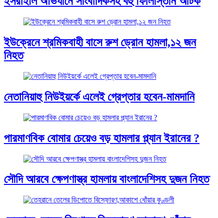
ইসরাইলি অভিযানে সাংবাদিকসহ বহু ফিলিস্তিনি আটক
ইউক্রেনে শ্রমিকবাহী বাসে রুশ ড্রোন হামলা,১২ জন
নিহত
নেতানিয়াহু নিউইয়র্কে এলেই গ্রেপ্তার হবেন-মামদানি
পারমাণবিক বোমার চেয়েও বড় হামলার প্ল্যান ইরানের ?
সৌদি আরবে ক্ষেপণাস্ত্র হামলায় বাংলাদেশিসহ দুজন নিহত