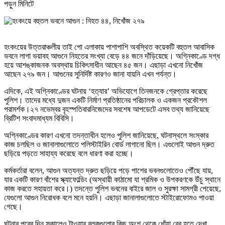
পড়ুন
মিনিটে
হংকংয়ের উত্তরাঞ্চলীয় তাই পো এলাকায় পাশাপাশি অবস্থিত কয়েকটি বহুতল আবাসিক
ভবনে লাগা ভয়াবহ আগুনে নিহতের সংখ্যা বেড়ে ৪৪ জনে দাঁড়িয়েছে। অগ্নিকাণ্ডে দগ্ধ
হয়ে আশঙ্কাজনক অবস্থায় চিকিৎসাধীন আছেন ৪৫ জন। এছাড়া এখনো নিখোঁজ
আছেন ২৭৯ জন। আগুনের সুনির্দিষ্ট কারণও জানা যায়নি এখন পর্যন্ত।
এদিকে, এই অগ্নিকাণ্ডের ঘটনায় ‘হত্যার’ অভিযোগে তিনজনকে গ্রেপ্তার করেছে
পুলিশ। তাদের মধ্যে দুজন একটি নির্মাণ প্রতিষ্ঠানের পরিচালক ও একজন প্রকৌশল
পরামর্শক।২৭ নভেম্বর বৃহস্পতিবারনিজেদের সবশেষ আপডেটে এসব তথ্য জানিয়েছে
ব্রিটিশ সংবাদমাধ্যম বিবিসি।
অগ্নিকাণ্ডের কারণ এখনো তদন্তাধীন হলেও পুলিশ জানিয়েছে, ঘটনাস্থলে সংস্কার
কাজ চলছিল ও জানালাগুলোতে পলিস্টাইরিন বোর্ড লাগানো ছিল। এগুলোই আগুন দ্রুত
ছড়িয়ে পড়তে সাহায্য করেছে বলে ধারণা করা হচ্ছে।
কর্মকর্তারা বলেন, আগুন অত্যন্ত দ্রুত ছড়িয়ে পড়ে পাশের ভবনগুলোতেও পৌঁছে যায়,
যার একটি কারণ বাঁশের স্ক্যাফোল্ডিং (অস্থায়ী কাঠামো যা শ্রমিক ও উপকরণকে উঁচু স্থানে
কাজ করতে সহায়তা করে।) তদন্তে পুলিশ ভবনের বাইরে জাল ও সুরক্ষা সামগ্রী পেয়েছে,
যেগুলো আগুন নিরোধক বলে মনে হয়নি। এছাড়া জানালাগুলোতে স্টাইরোফোমও পাওয়া
গেছে।
ঘটনার পরের দিন সকালেও টাওয়ার ব্লকগুলোর কিছু অংশ থেকে ধোঁয়া বের হতে দেখা