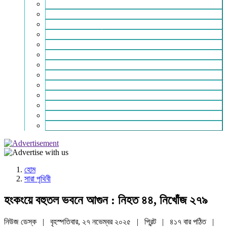
ইসলাম ও জীবন
নারী সমাজ
শিক্ষা-সাহিত্য ও সংস্কৃতি
শিল্প – বাণিজ্য ও অথনীতি
ভ্রমন বিলাস
স্বাস্থ্য কথা
শহর থেকে দুরে
খেলার ভূবন
ঈদ সংখ্যা
বিজয় দিবস সংখ্যা
স্বাধীনতা দিবস সংখ্যা
ভাষা দিবস সংখ্যা
যোগাযোগ
হোম
সারা পৃথিবী
হংকংয়ে বহুতল ভবনে আগুন : নিহত ৪৪, নিখোঁজ ২৭৯
নিউজ ডেস্ক | বৃহস্পতিবার, ২৭ নভেম্বর ২০২৫ |
প্রিন্ট
|
৪১৭ বার পঠিত
|