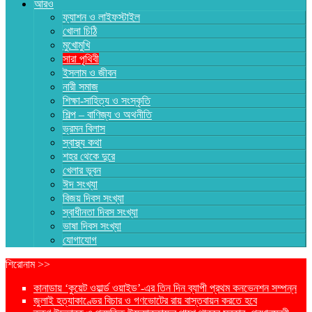
আরও
ফ্যাশন ও লাইফস্টাইল
খোলা চিঠি
মুখোমুখি
সারা পৃথিবী
ইসলাম ও জীবন
নারী সমাজ
শিক্ষা-সাহিত্য ও সংস্কৃতি
শিল্প – বাণিজ্য ও অথনীতি
ভ্রমন বিলাস
স্বাস্থ্য কথা
শহর থেকে দুরে
খেলার ভূবন
ঈদ সংখ্যা
বিজয় দিবস সংখ্যা
স্বাধীনতা দিবস সংখ্যা
ভাষা দিবস সংখ্যা
যোগাযোগ
শিরোনাম >>
কানাডায় ‘কুয়েট ওয়ার্ল্ড ওয়াইড’-এর তিন দিন ব্যাপী প্রথম কনভেনশন সম্পন্ন
জুলাই হত্যাকাণ্ডের বিচার ও গণভোটের রায় বাস্তবায়ন করতে হবে