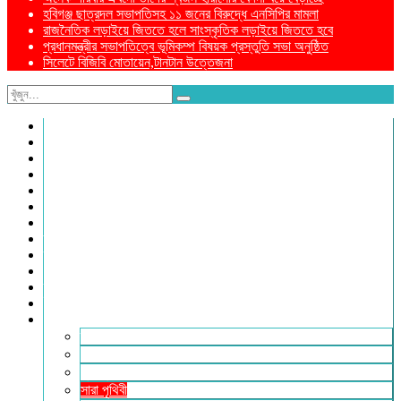
হবিগঞ্জ ছাত্রদল সভাপতিসহ ১১ জনের বিরুদ্ধে এনসিপির মামলা
রাজনৈতিক লড়াইয়ে জিততে হলে সাংস্কৃতিক লড়াইয়ে জিততে হবে
প্রধানমন্ত্রীর সভাপতিত্বে ভূমিকম্প বিষয়ক প্রস্তুতি সভা অনুষ্ঠিত
সিলেটে বিজিবি মোতায়েন,টানটান উত্তেজনা
নীড়পাতা
সম্পাদকীয়
প্রথম পাতা
প্রিয় দেশ
যুক্তরাজ্য
বিলাতে আমাদের কমিউনিটি
প্রবাসে স্বদেশ
ক্রাইম ডায়েরি
রুপালী আয়না
শেষের পাতা
ম্যাগাজিন
ই-পেপার
আরও
ফ্যাশন ও লাইফস্টাইল
খোলা চিঠি
মুখোমুখি
সারা পৃথিবী