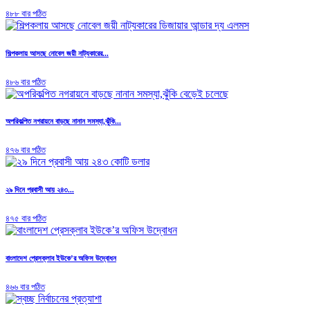
৪৮৮ বার পঠিত
শিল্পকলায় আসছে নোবেল জয়ী নাট্যকারের...
৪৮৬ বার পঠিত
অপরিকল্পিত নগরায়নে বাড়ছে নানান সমস্যা,ঝুঁকি...
৪৭৬ বার পঠিত
২৯ দিনে প্রবাসী আয় ২৪৩...
৪৭৫ বার পঠিত
বাংলাদেশ প্রেসক্লাব ইউকে’র অফিস উদ্বোধন
৪৬৬ বার পঠিত