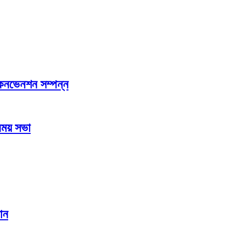
থম কনভেনশন সম্পন্ন
িময় সভা
মান