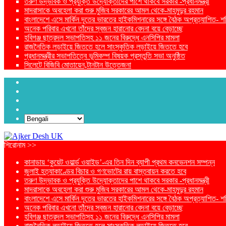
তরুণ উদ্ভাবক ও প্রযুক্তি উদ্যোক্তাদের পাশে থাকবে সরকার -প্রধানমন্ত্রী
মাদরাসাকে অবহেলা করা শুরু মুজিব সরকারের আমল থেকে-মাহমুদুর রহমান
বাংলাদেশে এসে মার্কিন দূতের ভারতের হাইকমিশনারের সঙ্গে বৈঠক অপ্রত্যাশিত- শ
অনেক পরিবার এখনো তাঁদের স্বজন হারানোর বেদনা বয়ে বেড়াচ্ছে
হবিগঞ্জ ছাত্রদল সভাপতিসহ ১১ জনের বিরুদ্ধে এনসিপির মামলা
রাজনৈতিক লড়াইয়ে জিততে হলে সাংস্কৃতিক লড়াইয়ে জিততে হবে
প্রধানমন্ত্রীর সভাপতিত্বে ভূমিকম্প বিষয়ক প্রস্তুতি সভা অনুষ্ঠিত
সিলেটে বিজিবি মোতায়েন,টানটান উত্তেজনা
শিরোনাম >>
কানাডায় ‘কুয়েট ওয়ার্ল্ড ওয়াইড’-এর তিন দিন ব্যাপী প্রথম কনভেনশন সম্পন্ন
জুলাই হত্যাকাণ্ডের বিচার ও গণভোটের রায় বাস্তবায়ন করতে হবে
তরুণ উদ্ভাবক ও প্রযুক্তি উদ্যোক্তাদের পাশে থাকবে সরকার -প্রধানমন্ত্রী
মাদরাসাকে অবহেলা করা শুরু মুজিব সরকারের আমল থেকে-মাহমুদুর রহমান
বাংলাদেশে এসে মার্কিন দূতের ভারতের হাইকমিশনারের সঙ্গে বৈঠক অপ্রত্যাশিত- শ
অনেক পরিবার এখনো তাঁদের স্বজন হারানোর বেদনা বয়ে বেড়াচ্ছে
হবিগঞ্জ ছাত্রদল সভাপতিসহ ১১ জনের বিরুদ্ধে এনসিপির মামলা
রাজনৈতিক লড়াইয়ে জিততে হলে সাংস্কৃতিক লড়াইয়ে জিততে হবে