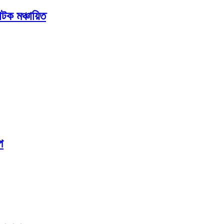
টক মঞ্চায়িত
প