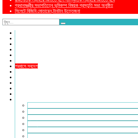
প্রধানমন্ত্রীর সভাপতিত্বে ভূমিকম্প বিষয়ক প্রস্তুতি সভা অনুষ্ঠিত
সিলেটে বিজিবি মোতায়েন,টানটান উত্তেজনা
নীড়পাতা
সম্পাদকীয়
প্রথম পাতা
প্রিয় দেশ
যুক্তরাজ্য
বিলাতে আমাদের কমিউনিটি
প্রবাসে স্বদেশ
ক্রাইম ডায়েরি
রুপালী আয়না
শেষের পাতা
ম্যাগাজিন
ই-পেপার
আরও
ফ্যাশন ও লাইফস্টাইল
খোলা চিঠি
মুখোমুখি
সারা পৃথিবী
ইসলাম ও জীবন
নারী সমাজ