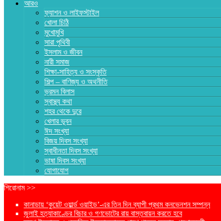
আরও
ফ্যাশন ও লাইফস্টাইল
খোলা চিঠি
মুখোমুখি
সারা পৃথিবী
ইসলাম ও জীবন
নারী সমাজ
শিক্ষা-সাহিত্য ও সংস্কৃতি
শিল্প – বাণিজ্য ও অথনীতি
ভ্রমন বিলাস
স্বাস্থ্য কথা
শহর থেকে দুরে
খেলার ভূবন
ঈদ সংখ্যা
বিজয় দিবস সংখ্যা
স্বাধীনতা দিবস সংখ্যা
ভাষা দিবস সংখ্যা
যোগাযোগ
শিরোনাম >>
কানাডায় ‘কুয়েট ওয়ার্ল্ড ওয়াইড’-এর তিন দিন ব্যাপী প্রথম কনভেনশন সম্পন্ন
জুলাই হত্যাকাণ্ডের বিচার ও গণভোটের রায় বাস্তবায়ন করতে হবে