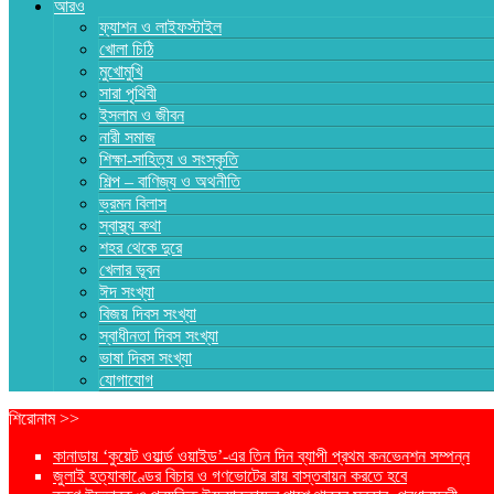
আরও
ফ্যাশন ও লাইফস্টাইল
খোলা চিঠি
মুখোমুখি
সারা পৃথিবী
ইসলাম ও জীবন
নারী সমাজ
শিক্ষা-সাহিত্য ও সংস্কৃতি
শিল্প – বাণিজ্য ও অথনীতি
ভ্রমন বিলাস
স্বাস্থ্য কথা
শহর থেকে দুরে
খেলার ভূবন
ঈদ সংখ্যা
বিজয় দিবস সংখ্যা
স্বাধীনতা দিবস সংখ্যা
ভাষা দিবস সংখ্যা
যোগাযোগ
শিরোনাম >>
কানাডায় ‘কুয়েট ওয়ার্ল্ড ওয়াইড’-এর তিন দিন ব্যাপী প্রথম কনভেনশন সম্পন্ন
জুলাই হত্যাকাণ্ডের বিচার ও গণভোটের রায় বাস্তবায়ন করতে হবে