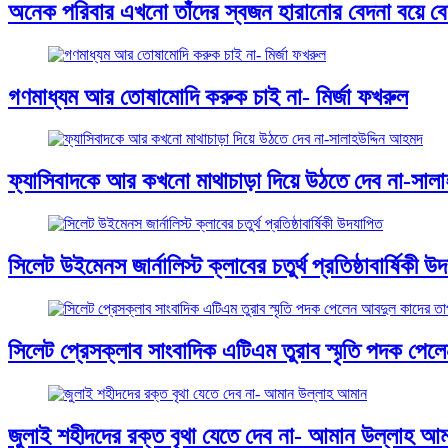
অনেক পরিবার এখনো তাঁদের স্বজন হারানোর বেদনা বয়ে বেড়
গণমাধ্যম আর তোষামোদি করুক চাই না- মির্জা ফখরুল
ফ্যাসিবাদকে আর কখনো মাথাচাড়া দিয়ে উঠতে দেব না-সাল
সিলেট উইমেনস জার্নালিস্ট ক্লাবের চতুর্থ প্রতিষ্ঠাবার্ষিকী উ
সিলেট প্রেসক্লাব সাংবাদিক এটিএম তুরাব স্মৃতি পদক পে
জুলাই শহীদদের রক্ত বৃথা যেতে দেব না- আমান উল্লাহ আ