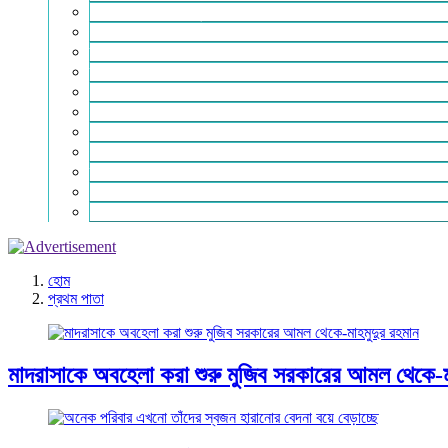
শিক্ষা-সাহিত্য ও সংস্কৃতি
শিল্প – বাণিজ্য ও অথনীতি
ভ্রমন বিলাস
স্বাস্থ্য কথা
শহর থেকে দুরে
খেলার ভূবন
ঈদ সংখ্যা
বিজয় দিবস সংখ্যা
স্বাধীনতা দিবস সংখ্যা
ভাষা দিবস সংখ্যা
যোগাযোগ
হোম
প্রথম পাতা
মাদরাসাকে অবহেলা করা শুরু মুজিব সরকারের আমল থেকে-ম