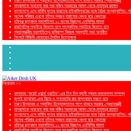
তরুণ উদ্ভাবক ও প্রযুক্তি উদ্যোক্তাদের পাশে থাকবে সরকার -প্রধানমন্ত্রী
মাদরাসাকে অবহেলা করা শুরু মুজিব সরকারের আমল থেকে-মাহমুদুর রহমান
বাংলাদেশে এসে মার্কিন দূতের ভারতের হাইকমিশনারের সঙ্গে বৈঠক অপ্রত্যাশিত- শ
অনেক পরিবার এখনো তাঁদের স্বজন হারানোর বেদনা বয়ে বেড়াচ্ছে
হবিগঞ্জ ছাত্রদল সভাপতিসহ ১১ জনের বিরুদ্ধে এনসিপির মামলা
রাজনৈতিক লড়াইয়ে জিততে হলে সাংস্কৃতিক লড়াইয়ে জিততে হবে
প্রধানমন্ত্রীর সভাপতিত্বে ভূমিকম্প বিষয়ক প্রস্তুতি সভা অনুষ্ঠিত
সিলেটে বিজিবি মোতায়েন,টানটান উত্তেজনা
শিরোনাম >>
কানাডায় ‘কুয়েট ওয়ার্ল্ড ওয়াইড’-এর তিন দিন ব্যাপী প্রথম কনভেনশন সম্পন্ন
জুলাই হত্যাকাণ্ডের বিচার ও গণভোটের রায় বাস্তবায়ন করতে হবে
তরুণ উদ্ভাবক ও প্রযুক্তি উদ্যোক্তাদের পাশে থাকবে সরকার -প্রধানমন্ত্রী
মাদরাসাকে অবহেলা করা শুরু মুজিব সরকারের আমল থেকে-মাহমুদুর রহমান
বাংলাদেশে এসে মার্কিন দূতের ভারতের হাইকমিশনারের সঙ্গে বৈঠক অপ্রত্যাশিত- শ
অনেক পরিবার এখনো তাঁদের স্বজন হারানোর বেদনা বয়ে বেড়াচ্ছে
হবিগঞ্জ ছাত্রদল সভাপতিসহ ১১ জনের বিরুদ্ধে এনসিপির মামলা
রাজনৈতিক লড়াইয়ে জিততে হলে সাংস্কৃতিক লড়াইয়ে জিততে হবে