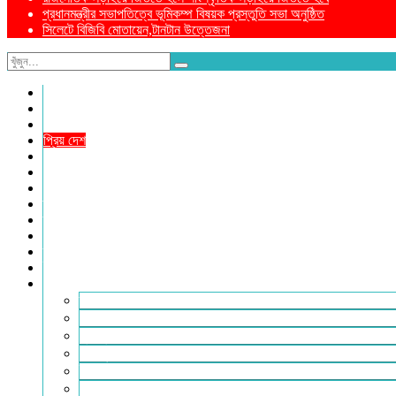
প্রধানমন্ত্রীর সভাপতিত্বে ভূমিকম্প বিষয়ক প্রস্তুতি সভা অনুষ্ঠিত
সিলেটে বিজিবি মোতায়েন,টানটান উত্তেজনা
নীড়পাতা
সম্পাদকীয়
প্রথম পাতা
প্রিয় দেশ
যুক্তরাজ্য
বিলাতে আমাদের কমিউনিটি
প্রবাসে স্বদেশ
ক্রাইম ডায়েরি
রুপালী আয়না
শেষের পাতা
ম্যাগাজিন
ই-পেপার
আরও
ফ্যাশন ও লাইফস্টাইল
খোলা চিঠি
মুখোমুখি
সারা পৃথিবী
ইসলাম ও জীবন
নারী সমাজ