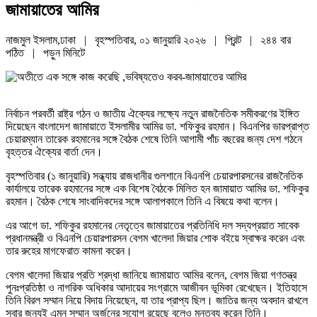
জামায়াতের আমির
নাজমুল ইসলাম,ঢাকা | বৃহস্পতিবার, ০১ জানুয়ারি ২০২৬ |
প্রিন্ট
|
২৪৪ বার
পঠিত
| পড়ুন
মিনিটে
নির্বাচন পরবর্তী রাষ্ট্র গঠন ও জাতীয় ঐক্যের লক্ষ্যে নতুন রাজনৈতিক সমীকরণের ইঙ্গিত
দিয়েছেন বাংলাদেশ জামায়াতে ইসলামীর আমির ডা. শফিকুর রহমান। বিএনপির ভারপ্রাপ্ত
চেয়ারম্যান তারেক রহমানের সঙ্গে বৈঠক শেষে তিনি আগামী পাঁচ বছরের জন্য দেশ গঠনে
বৃহত্তর ঐক্যের বার্তা দেন।
বৃহস্পতিবার (১ জানুয়ারি) সন্ধ্যায় রাজধানীর গুলশানে বিএনপি চেয়ারপারসনের রাজনৈতিক
কার্যালয়ে তারেক রহমানের সঙ্গে এক বিশেষ বৈঠকে মিলিত হন জামায়াত আমির ডা. শফিকুর
রহমান। বৈঠক শেষে সাংবাদিকদের সঙ্গে আলাপকালে তিনি এ বিষয়ে কথা বলেন।
এর আগে ডা. শফিকুর রহমানের নেতৃত্বে জামায়াতের প্রতিনিধি দল সদ্যপ্রয়াত সাবেক
প্রধানমন্ত্রী ও বিএনপি চেয়ারপারসন বেগম খালেদা জিয়ার শোক বইয়ে স্বাক্ষর করেন এবং
তার রুহের মাগফেরাত কামনা করেন।
বেগম খালেদা জিয়ার প্রতি শ্রদ্ধা জানিয়ে জামায়াত আমির বলেন, বেগম জিয়া গণতন্ত্র
পুনঃপ্রতিষ্ঠা ও নাগরিক অধিকার আদায়ের সংগ্রামে আজীবন ভূমিকা রেখেছেন। ইতিহাসে
তিনি বিরল সম্মান নিয়ে বিদায় নিয়েছেন, যা তার প্রাপ্য ছিল। জাতির জন্য অবদান রাখলে
সবার জন্যই এমন সম্মান অর্জনের সুযোগ রয়েছে বলেও মন্তব্য করেন তিনি।