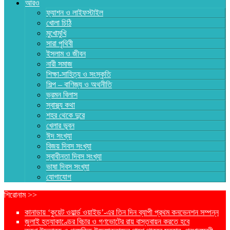
আরও
ফ্যাশন ও লাইফস্টাইল
খোলা চিঠি
মুখোমুখি
সারা পৃথিবী
ইসলাম ও জীবন
নারী সমাজ
শিক্ষা-সাহিত্য ও সংস্কৃতি
শিল্প – বাণিজ্য ও অথনীতি
ভ্রমন বিলাস
স্বাস্থ্য কথা
শহর থেকে দুরে
খেলার ভূবন
ঈদ সংখ্যা
বিজয় দিবস সংখ্যা
স্বাধীনতা দিবস সংখ্যা
ভাষা দিবস সংখ্যা
যোগাযোগ
শিরোনাম >>
কানাডায় ‘কুয়েট ওয়ার্ল্ড ওয়াইড’-এর তিন দিন ব্যাপী প্রথম কনভেনশন সম্পন্ন
জুলাই হত্যাকাণ্ডের বিচার ও গণভোটের রায় বাস্তবায়ন করতে হবে