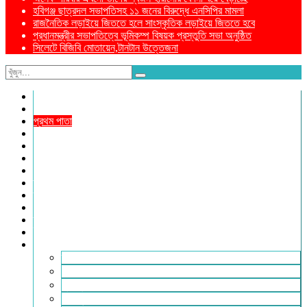
হবিগঞ্জ ছাত্রদল সভাপতিসহ ১১ জনের বিরুদ্ধে এনসিপির মামলা
রাজনৈতিক লড়াইয়ে জিততে হলে সাংস্কৃতিক লড়াইয়ে জিততে হবে
প্রধানমন্ত্রীর সভাপতিত্বে ভূমিকম্প বিষয়ক প্রস্তুতি সভা অনুষ্ঠিত
সিলেটে বিজিবি মোতায়েন,টানটান উত্তেজনা
নীড়পাতা
সম্পাদকীয়
প্রথম পাতা
প্রিয় দেশ
যুক্তরাজ্য
বিলাতে আমাদের কমিউনিটি
প্রবাসে স্বদেশ
ক্রাইম ডায়েরি
রুপালী আয়না
শেষের পাতা
ম্যাগাজিন
ই-পেপার
আরও
ফ্যাশন ও লাইফস্টাইল
খোলা চিঠি
মুখোমুখি
সারা পৃথিবী