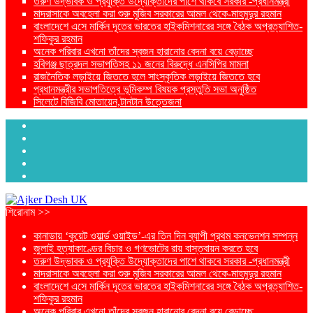
তরুণ উদ্ভাবক ও প্রযুক্তি উদ্যোক্তাদের পাশে থাকবে সরকার -প্রধানমন্ত্রী
মাদরাসাকে অবহেলা করা শুরু মুজিব সরকারের আমল থেকে-মাহমুদুর রহমান
বাংলাদেশে এসে মার্কিন দূতের ভারতের হাইকমিশনারের সঙ্গে বৈঠক অপ্রত্যাশিত-
শফিকুর রহমান
অনেক পরিবার এখনো তাঁদের স্বজন হারানোর বেদনা বয়ে বেড়াচ্ছে
হবিগঞ্জ ছাত্রদল সভাপতিসহ ১১ জনের বিরুদ্ধে এনসিপির মামলা
রাজনৈতিক লড়াইয়ে জিততে হলে সাংস্কৃতিক লড়াইয়ে জিততে হবে
প্রধানমন্ত্রীর সভাপতিত্বে ভূমিকম্প বিষয়ক প্রস্তুতি সভা অনুষ্ঠিত
সিলেটে বিজিবি মোতায়েন,টানটান উত্তেজনা
শিরোনাম >>
কানাডায় ‘কুয়েট ওয়ার্ল্ড ওয়াইড’-এর তিন দিন ব্যাপী প্রথম কনভেনশন সম্পন্ন
জুলাই হত্যাকাণ্ডের বিচার ও গণভোটের রায় বাস্তবায়ন করতে হবে
তরুণ উদ্ভাবক ও প্রযুক্তি উদ্যোক্তাদের পাশে থাকবে সরকার -প্রধানমন্ত্রী
মাদরাসাকে অবহেলা করা শুরু মুজিব সরকারের আমল থেকে-মাহমুদুর রহমান
বাংলাদেশে এসে মার্কিন দূতের ভারতের হাইকমিশনারের সঙ্গে বৈঠক অপ্রত্যাশিত-
শফিকুর রহমান
অনেক পরিবার এখনো তাঁদের স্বজন হারানোর বেদনা বয়ে বেড়াচ্ছে