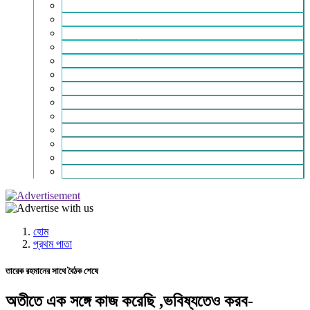
ইসলাম ও জীবন
নারী সমাজ
শিক্ষা-সাহিত্য ও সংস্কৃতি
শিল্প – বাণিজ্য ও অথনীতি
ভ্রমন বিলাস
স্বাস্থ্য কথা
শহর থেকে দুরে
খেলার ভূবন
ঈদ সংখ্যা
বিজয় দিবস সংখ্যা
স্বাধীনতা দিবস সংখ্যা
ভাষা দিবস সংখ্যা
যোগাযোগ
হোম
প্রথম পাতা
তারেক রহমানের সাথে বৈঠক শেষে
অতীতে এক সঙ্গে কাজ করেছি ,ভবিষ্যতেও করব-