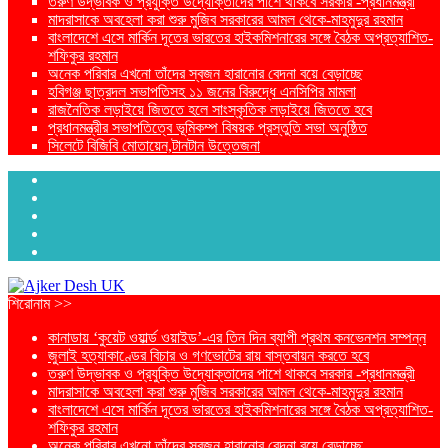
তরুণ উদ্ভাবক ও প্রযুক্তি উদ্যোক্তাদের পাশে থাকবে সরকার -প্রধানমন্ত্রী
মাদরাসাকে অবহেলা করা শুরু মুজিব সরকারের আমল থেকে-মাহমুদুর রহমান
বাংলাদেশে এসে মার্কিন দূতের ভারতের হাইকমিশনারের সঙ্গে বৈঠক অপ্রত্যাশিত-
শফিকুর রহমান
অনেক পরিবার এখনো তাঁদের স্বজন হারানোর বেদনা বয়ে বেড়াচ্ছে
হবিগঞ্জ ছাত্রদল সভাপতিসহ ১১ জনের বিরুদ্ধে এনসিপির মামলা
রাজনৈতিক লড়াইয়ে জিততে হলে সাংস্কৃতিক লড়াইয়ে জিততে হবে
প্রধানমন্ত্রীর সভাপতিত্বে ভূমিকম্প বিষয়ক প্রস্তুতি সভা অনুষ্ঠিত
সিলেটে বিজিবি মোতায়েন,টানটান উত্তেজনা
শিরোনাম >>
কানাডায় ‘কুয়েট ওয়ার্ল্ড ওয়াইড’-এর তিন দিন ব্যাপী প্রথম কনভেনশন সম্পন্ন
জুলাই হত্যাকাণ্ডের বিচার ও গণভোটের রায় বাস্তবায়ন করতে হবে
তরুণ উদ্ভাবক ও প্রযুক্তি উদ্যোক্তাদের পাশে থাকবে সরকার -প্রধানমন্ত্রী
মাদরাসাকে অবহেলা করা শুরু মুজিব সরকারের আমল থেকে-মাহমুদুর রহমান
বাংলাদেশে এসে মার্কিন দূতের ভারতের হাইকমিশনারের সঙ্গে বৈঠক অপ্রত্যাশিত-
শফিকুর রহমান
অনেক পরিবার এখনো তাঁদের স্বজন হারানোর বেদনা বয়ে বেড়াচ্ছে