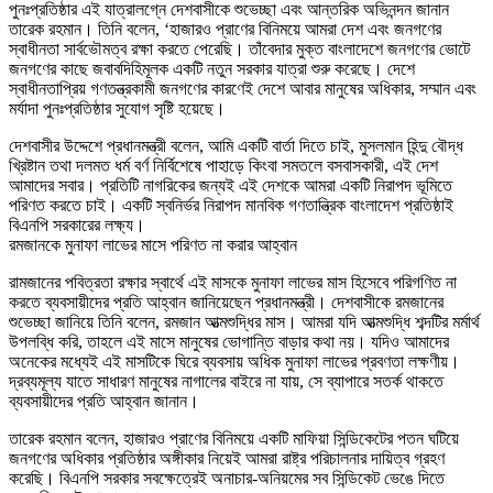
পুনঃপ্রতিষ্ঠার এই যাত্রালগ্নে দেশবাসীকে শুভেচ্ছা এবং আন্তরিক অভিনন্দন জানান
তারেক রহমান। তিনি বলেন, ‘হাজারও প্রাণের বিনিময়ে আমরা দেশ এবং জনগণের
স্বাধীনতা সার্বভৌমত্ব রক্ষা করতে পেরেছি। তাঁবেদার মুক্ত বাংলাদেশে জনগণের ভোটে
জনগণের কাছে জবাবদিহিমূলক একটি নতুন সরকার যাত্রা শুরু করেছে। দেশে
স্বাধীনতাপ্রিয় গণতন্ত্রকামী জনগণের কারণেই দেশে আবার মানুষের অধিকার, সম্মান এবং
মর্যাদা পুনঃপ্রতিষ্ঠার সুযোগ সৃষ্টি হয়েছে।
দেশবাসীর উদ্দেশে প্রধানমন্ত্রী বলেন, আমি একটি বার্তা দিতে চাই, মুসলমান হিন্দু বৌদ্ধ
খ্রিষ্টান তথা দলমত ধর্ম বর্ণ নির্বিশেষে পাহাড়ে কিংবা সমতলে বসবাসকারী, এই দেশ
আমাদের সবার। প্রতিটি নাগরিকের জন্যই এই দেশকে আমরা একটি নিরাপদ ভূমিতে
পরিণত করতে চাই। একটি স্বনির্ভর নিরাপদ মানবিক গণতান্ত্রিক বাংলাদেশ প্রতিষ্ঠাই
বিএনপি সরকারের লক্ষ্য।
রমজানকে মুনাফা লাভের মাসে পরিণত না করার আহ্বান
রামজানের পবিত্রতা রক্ষার স্বার্থে এই মাসকে মুনাফা লাভের মাস হিসেবে পরিগণিত না
করতে ব্যবসায়ীদের প্রতি আহ্বান জানিয়েছেন প্রধানমন্ত্রী। দেশবাসীকে রমজানের
শুভেচ্ছা জানিয়ে তিনি বলেন, রমজান আত্মশুদ্ধির মাস। আমরা যদি আত্মশুদ্ধি শব্দটির মর্মার্থ
উপলব্ধি করি, তাহলে এই মাসে মানুষের ভোগান্তি বাড়ার কথা নয়। যদিও আমাদের
অনেকের মধ্যেই এই মাসটিকে ঘিরে ব্যবসায় অধিক মুনাফা লাভের প্রবণতা লক্ষণীয়।
দ্রব্যমূল্য যাতে সাধারণ মানুষের নাগালের বাইরে না যায়, সে ব্যাপারে সতর্ক থাকতে
ব্যবসায়ীদের প্রতি আহ্বান জানান।
তারেক রহমান বলেন, হাজারও প্রাণের বিনিময়ে একটি মাফিয়া সিন্ডিকেটের পতন ঘটিয়ে
জনগণের অধিকার প্রতিষ্ঠার অঙ্গীকার নিয়েই আমরা রাষ্ট্র পরিচালনার দায়িত্ব গ্রহণ
করেছি। বিএনপি সরকার সবক্ষেত্রেই অনাচার-অনিয়মের সব সিন্ডিকেট ভেঙে দিতে