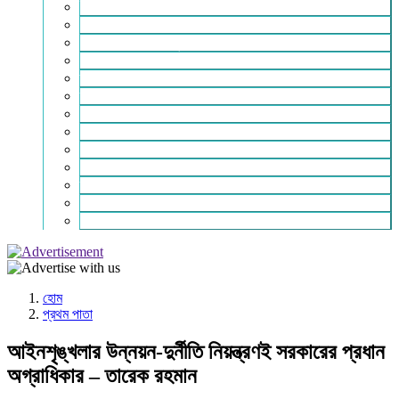
ইসলাম ও জীবন
নারী সমাজ
শিক্ষা-সাহিত্য ও সংস্কৃতি
শিল্প – বাণিজ্য ও অথনীতি
ভ্রমন বিলাস
স্বাস্থ্য কথা
শহর থেকে দুরে
খেলার ভূবন
ঈদ সংখ্যা
বিজয় দিবস সংখ্যা
স্বাধীনতা দিবস সংখ্যা
ভাষা দিবস সংখ্যা
যোগাযোগ
হোম
প্রথম পাতা
আইনশৃঙ্খলার উন্নয়ন-দুর্নীতি নিয়ন্ত্রণই সরকারের প্রধান
অগ্রাধিকার – তারেক রহমান