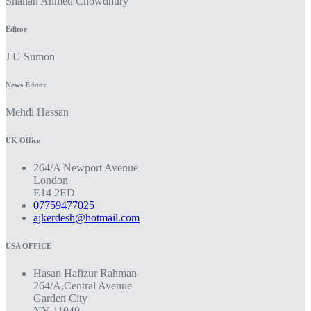
Shahan Ahmed Chowdhury
Editor
J U Sumon
News Editor
Mehdi Hassan
UK Office
264/A Newport Avenue
London
E14 2ED
07759477025
ajkerdesh@hotmail.com
USA OFFICE
Hasan Hafizur Rahman
264/A,Central Avenue
Garden City
NY 11040