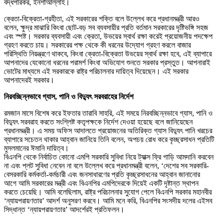
বদ্ধপরিকর, ইনশাআল্লাহ।
ক্রেতা-বিক্রেতা-গ্রহীতা, এই সরকারের শক্তি বলে উল্লেখ করে প্রধানমন্ত্রী আরও
বলেন, ক্ষুদ্র মাঝারি কিংবা ছোট-বড় সব ব্যবসায়ীর প্রতি বর্তমান সরকারের দৃষ্টিভঙ্গি সহজ
এবং স্পষ্ট। সরকার ব্যবসায়ী এবং ক্রেতা, উভয়ের স্বার্থ রক্ষা করেই প্রয়োজনীয় পদক্ষেপ
গ্রহণ করতে চায়। সরকারের পক্ষ থেকে কী ধরনের উদ্যোগ গ্রহণ করলে বাজার
পরিস্থিতি নিয়ন্ত্রণে থাকবে, কিংবা ক্রেতা-বিক্রেতা উভয়ের স্বার্থ রক্ষা হবে, এই ব্যাপারে
আপনাদের যেকোনো ধরনের পরামর্শ কিংবা অভিযোগ শুনতে সরকার প্রস্তুত। আপনারাই
ভোটের মাধ্যমে এই সরকারকে রাষ্ট্র পরিচালনার দায়িত্ব দিয়েছেন। এই সরকার
আপনাদেরই সরকার।
নিরবচ্ছিন্নভাবে গ্যাস, পানি ও বিদ্যুৎ সরবরাহের নির্দেশ
রমজান মাসে বিশেষ করে ইফতার তারাবি সাহরি, এই সময়ে নিরবচ্ছিন্নভাবে গ্যাস, পানি ও
বিদ্যুৎ সরবরাহ করতে সংশ্লিষ্ট কতৃপক্ষকে নির্দেশ দেওয়া হয়েছে বলে জানিয়েছেন
প্রধানমন্ত্রী। এ সময় অফিস আদালতে প্রয়োজনের অতিরিক্ত গ্যাস বিদ্যুৎ পানি খরচের
ব্যাপারে সচেতন থাকার আহ্বান জানিয়ে তিনি বলেন, অপচয় রোধ করে কৃচ্ছ্রসাধন প্রতিটি
মুসলমানের ঈমানি দায়িত্ব।
বিএনপি থেকে নির্বাচিত কোনো এমপি সরকারি সুবিধা নিয়ে ট্যাক্স ফ্রি গাড়ি আমদানি করবেন
না এবং প্লট সুবিধা নেবেন না বলে উল্লেখ করে প্রধানমন্ত্রী বলেন, ‘দেশের সব সরকারি-
বেসরকারি কর্মকর্তা-কর্মচারী এবং জনসাধারণের প্রতি কৃচ্ছ্রসাধনের আহ্বান জানানোর
আগে আমি সরকারের মন্ত্রী এবং বিএনপির এমপিদেরকে দিয়েই একটি দৃষ্টান্ত স্থাপন
করতে চেয়েছি। আমি বলেছিলাম, রাষ্ট্র পরিচালনার সুযোগ পেলে বিএনপি সরকার মহানবীর
‘ন্যায়পরায়ণতার’ আদর্শ অনুসরণ করবে। আমি মনে করি, বিএনপির সংসদীয় দলের এইসব
সিদ্ধান্ত ‘ন্যায়পরায়ণতার’ আদর্শেরই প্রতিফলন।