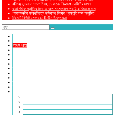
হবিগঞ্জ ছাত্রদল সভাপতিসহ ১১ জনের বিরুদ্ধে এনসিপির মামলা
রাজনৈতিক লড়াইয়ে জিততে হলে সাংস্কৃতিক লড়াইয়ে জিততে হবে
প্রধানমন্ত্রীর সভাপতিত্বে ভূমিকম্প বিষয়ক প্রস্তুতি সভা অনুষ্ঠিত
সিলেটে বিজিবি মোতায়েন,টানটান উত্তেজনা
নীড়পাতা
সম্পাদকীয়
প্রথম পাতা
প্রিয় দেশ
যুক্তরাজ্য
বিলাতে আমাদের কমিউনিটি
প্রবাসে স্বদেশ
ক্রাইম ডায়েরি
রুপালী আয়না
শেষের পাতা
ম্যাগাজিন
ই-পেপার
আরও
ফ্যাশন ও লাইফস্টাইল
খোলা চিঠি
মুখোমুখি
সারা পৃথিবী