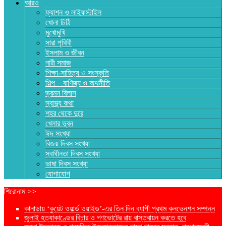
আরও
ফ্যাশন ও লাইফস্টাইল
খোলা চিঠি
মুখোমুখি
সারা পৃথিবী
ইসলাম ও জীবন
নারী সমাজ
শিক্ষা-সাহিত্য ও সংস্কৃতি
শিল্প – বাণিজ্য ও অথনীতি
ভ্রমন বিলাস
স্বাস্থ্য কথা
শহর থেকে দুরে
খেলার ভূবন
ঈদ সংখ্যা
বিজয় দিবস সংখ্যা
স্বাধীনতা দিবস সংখ্যা
ভাষা দিবস সংখ্যা
যোগাযোগ
শিরোনাম >>
কানাডায় ‘কুয়েট ওয়ার্ল্ড ওয়াইড’-এর তিন দিন ব্যাপী প্রথম কনভেনশন সম্পন্ন
জুলাই হত্যাকাণ্ডের বিচার ও গণভোটের রায় বাস্তবায়ন করতে হবে