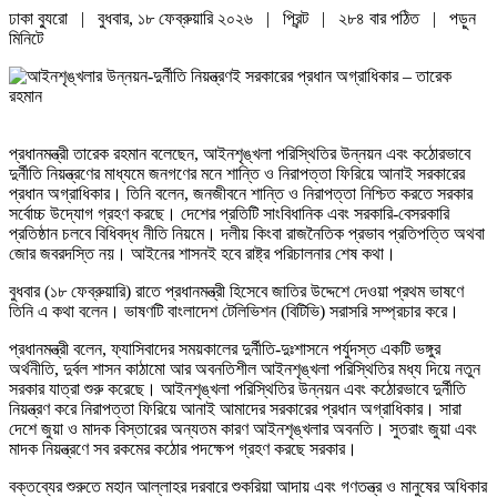
ঢাকা ব্যুরো | বুধবার, ১৮ ফেব্রুয়ারি ২০২৬ |
প্রিন্ট
|
২৮৪ বার পঠিত
| পড়ুন
মিনিটে
প্রধানমন্ত্রী তারেক রহমান বলেছেন, আইনশৃঙ্খলা পরিস্থিতির উন্নয়ন এবং কঠোরভাবে
দুর্নীতি নিয়ন্ত্রণের মাধ্যমে জনগণের মনে শান্তি ও নিরাপত্তা ফিরিয়ে আনাই সরকারের
প্রধান অগ্রাধিকার। তিনি বলেন, জনজীবনে শান্তি ও নিরাপত্তা নিশ্চিত করতে সরকার
সর্বোচ্চ উদ্যোগ গ্রহণ করছে। দেশের প্রতিটি সাংবিধানিক এবং সরকারি-বেসরকারি
প্রতিষ্ঠান চলবে বিধিবদ্ধ নীতি নিয়মে। দলীয় কিংবা রাজনৈতিক প্রভাব প্রতিপত্তি অথবা
জোর জবরদস্তি নয়। আইনের শাসনই হবে রাষ্ট্র পরিচালনার শেষ কথা।
বুধবার (১৮ ফেব্রুয়ারি) রাতে প্রধানমন্ত্রী হিসেবে জাতির উদ্দেশে দেওয়া প্রথম ভাষণে
তিনি এ কথা বলেন। ভাষণটি বাংলাদেশ টেলিভিশন (বিটিভি) সরাসরি সম্প্রচার করে।
প্রধানমন্ত্রী বলেন, ফ্যাসিবাদের সময়কালের দুর্নীতি-দুঃশাসনে পর্যুদস্ত একটি ভঙ্গুর
অর্থনীতি, দুর্বল শাসন কাঠামো আর অবনতিশীল আইনশৃঙ্খলা পরিস্থিতির মধ্য দিয়ে নতুন
সরকার যাত্রা শুরু করেছে। আইনশৃঙ্খলা পরিস্থিতির উন্নয়ন এবং কঠোরভাবে দুর্নীতি
নিয়ন্ত্রণ করে নিরাপত্তা ফিরিয়ে আনাই আমাদের সরকারের প্রধান অগ্রাধিকার। সারা
দেশে জুয়া ও মাদক বিস্তারের অন্যতম কারণ আইনশৃঙ্খলার অবনতি। সুতরাং জুয়া এবং
মাদক নিয়ন্ত্রণে সব রকমের কঠোর পদক্ষেপ গ্রহণ করছে সরকার।
বক্তব্যের শুরুতে মহান আল্লাহর দরবারে শুকরিয়া আদায় এবং গণতন্ত্র ও মানুষের অধিকার