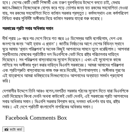
হবে। দেশের কোটি কোটি শিক্ষার্থী এবং তরুণ যুবশক্তির উদ্দেশে বলতে চাই, মেধায়
জ্ঞানে-বিজ্ঞানে নিজেদেরকে যোগ্য করে গড়ে তোলার জন্য যত রকমের সহযোগিতা দেওয়া
যায়, সব রকমের সহযোগিতা দিতে বর্তমান সরকার প্রস্তুত। কর্মসংস্থান এবং কর্মপরিবেশ
নিশ্চিত করার সুনির্দিষ্ট অঙ্গীকার নিয়ে বর্তমান সরকার যাত্রা শুরু করেছে।
সরকারের প্রতি সবার অধিকার সমান
দীর্ঘ প্রায় ১৮ বছর পর দেশে ফিরে গত বছর ২৫ ডিসেম্বর আমি বলেছিলাম, দেশ এবং
জনগণের জন্য ‘আই হ্যাভ এ প্ল্যান’। জাতীয় নির্বাচনের আগে দেশের বিভিন্ন স্থানে
ঘুরে আমার ‘প্ল্যান পরিকল্পনা’র অনেক কিছুই আপনাদের সামনে তুলে ধরেছিলাম। আপনারা
স্বাধীনতার ঘোষকের প্রতিষ্ঠিত দল বিএনপিকে ভোট দিয়ে রাষ্ট্র পরিচালনার দায়িত্ব
দিয়েছেন। সব পরিকল্পনা বাস্তবায়নের সুযোগ দিয়েছেন। এখন এই সুযোগকে কাজে
লাগিয়ে সব অঙ্গীকার পূরণ করার দায়িত্ব বিএনপি সরকারের। আমরা আমাদের পরিকল্পনা
এবং প্রতিশ্রুতি বাস্তবায়নের কাজ শুরু করে দিয়েছি, ইনশাআল্লাহ। অঙ্গীকার পূরণের
এই যাত্রাপথে আমরা ভবিষ্যতের দিনগুলোতেও আপনাদের অব্যাহত সমর্থন প্রত্যাশা
করি।
দেশবাসীর উদ্দেশে তিনি আরও বলেন,নবগঠিত সরকার গঠনের সুযোগ দিতে যারা বিএনপিকে
ভোট দিয়েছেন কিংবা দেননি অথবা কাউকেই ভোট দেননি, এই সরকারের প্রতি আপনাদের
সবার অধিকার সমান। বিএনপি সরকার বিশ্বাস করে, দলমত ধর্ম-দর্শন যার যার, রাষ্ট্র
সবার। এই দেশে প্রতিটি বাংলাদেশি নাগরিকের অধিকার সমান।
Facebook Comments Box
📸 ফটো কার্ড