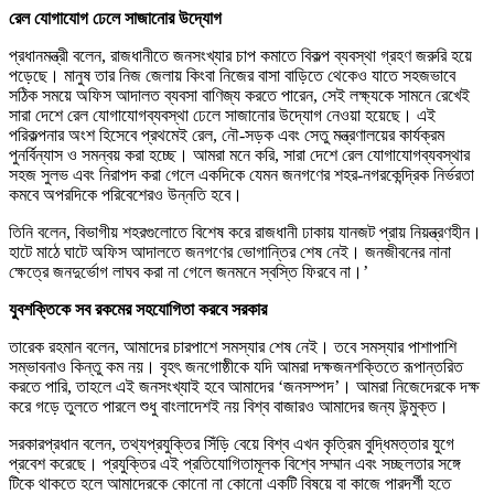
রেল যোগাযোগ ঢেলে সাজানোর উদ্যোগ
প্রধানমন্ত্রী বলেন, রাজধানীতে জনসংখ্যার চাপ কমাতে বিকল্প ব্যবস্থা গ্রহণ জরুরি হয়ে
পড়েছে। মানুষ তার নিজ জেলায় কিংবা নিজের বাসা বাড়িতে থেকেও যাতে সহজভাবে
সঠিক সময়ে অফিস আদালত ব্যবসা বাণিজ্য করতে পারেন, সেই লক্ষ্যকে সামনে রেখেই
সারা দেশে রেল যোগাযোগব্যবস্থা ঢেলে সাজানোর উদ্যোগ নেওয়া হয়েছে। এই
পরিকল্পনার অংশ হিসেবে প্রথমেই রেল, নৌ-সড়ক এবং সেতু মন্ত্রণালয়ের কার্যক্রম
পুনর্বিন্যাস ও সমন্বয় করা হচ্ছে। আমরা মনে করি, সারা দেশে রেল যোগাযোগব্যবস্থার
সহজ সুলভ এবং নিরাপদ করা গেলে একদিকে যেমন জনগণের শহর-নগরকেন্দ্রিক নির্ভরতা
কমবে অপরদিকে পরিবেশেরও উন্নতি হবে।
তিনি বলেন, বিভাগীয় শহরগুলোতে বিশেষ করে রাজধানী ঢাকায় যানজট প্রায় নিয়ন্ত্রণহীন।
হাটে মাঠে ঘাটে অফিস আদালতে জনগণের ভোগান্তির শেষ নেই। জনজীবনের নানা
ক্ষেত্রে জনদুর্ভোগ লাঘব করা না গেলে জনমনে স্বস্তি ফিরবে না।’
যুবশক্তিকে সব রকমের সহযোগিতা করবে সরকার
তারেক রহমান বলেন, আমাদের চারপাশে সমস্যার শেষ নেই। তবে সমস্যার পাশাপাশি
সম্ভাবনাও কিন্তু কম নয়। বৃহৎ জনগোষ্ঠীকে যদি আমরা দক্ষজনশক্তিতে রূপান্তরিত
করতে পারি, তাহলে এই জনসংখ্যাই হবে আমাদের ‘জনসম্পদ’। আমরা নিজেদেরকে দক্ষ
করে গড়ে তুলতে পারলে শুধু বাংলাদেশই নয় বিশ্ব বাজারও আমাদের জন্য উন্মুক্ত।
সরকারপ্রধান বলেন, তথ্যপ্রযুক্তির সিঁড়ি বেয়ে বিশ্ব এখন কৃত্রিম বুদ্ধিমত্তার যুগে
প্রবেশ করেছে। প্রযুক্তির এই প্রতিযোগিতামূলক বিশ্বে সম্মান এবং সচ্ছলতার সঙ্গে
টিকে থাকতে হলে আমাদেরকে কোনো না কোনো একটি বিষয়ে বা কাজে পারদর্শী হতে