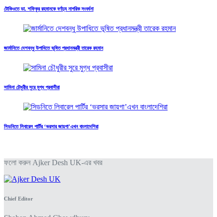
টোকিওতে ডা. শফিকুর রহমানকে বর্ণাঢ্য নাগরিক সংবর্ধনা
জার্মানিতে দেশবন্ধু উপাধিতে ভূষিত প্রধানমন্ত্রী তারেক রহমান
সামিনা চৌধুরীর সুরে মুগ্ধ প্রবাসীরা
সিডনিতে লিবারেল পার্টির ‘ভরসার জায়গা’এখন বাংলাদেশিরা
ফলো করুন Ajker Desh UK-এর খবর
Chief Editor