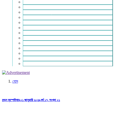
ইসলাম ও জীবন
নারী সমাজ
শিক্ষা-সাহিত্য ও সংস্কৃতি
শিল্প – বাণিজ্য ও অথনীতি
ভ্রমন বিলাস
স্বাস্থ্য কথা
শহর থেকে দুরে
খেলার ভূবন
ঈদ সংখ্যা
বিজয় দিবস সংখ্যা
স্বাধীনতা দিবস সংখ্যা
ভাষা দিবস সংখ্যা
যোগাযোগ
হোম
লন্ডন বৃহস্পতিবার,০১ জানুয়ারি ২০২৬,বর্ষ ১৭, সংখ্যা ০১