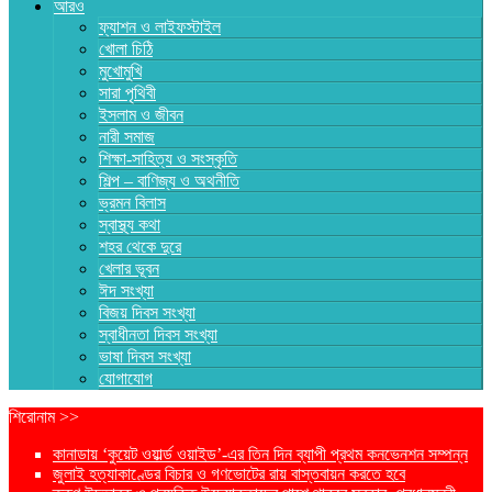
আরও
ফ্যাশন ও লাইফস্টাইল
খোলা চিঠি
মুখোমুখি
সারা পৃথিবী
ইসলাম ও জীবন
নারী সমাজ
শিক্ষা-সাহিত্য ও সংস্কৃতি
শিল্প – বাণিজ্য ও অথনীতি
ভ্রমন বিলাস
স্বাস্থ্য কথা
শহর থেকে দুরে
খেলার ভূবন
ঈদ সংখ্যা
বিজয় দিবস সংখ্যা
স্বাধীনতা দিবস সংখ্যা
ভাষা দিবস সংখ্যা
যোগাযোগ
শিরোনাম >>
কানাডায় ‘কুয়েট ওয়ার্ল্ড ওয়াইড’-এর তিন দিন ব্যাপী প্রথম কনভেনশন সম্পন্ন
জুলাই হত্যাকাণ্ডের বিচার ও গণভোটের রায় বাস্তবায়ন করতে হবে