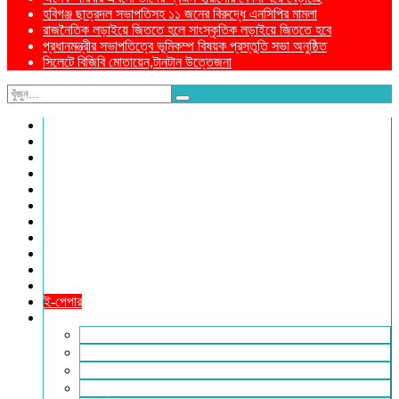
হবিগঞ্জ ছাত্রদল সভাপতিসহ ১১ জনের বিরুদ্ধে এনসিপির মামলা
রাজনৈতিক লড়াইয়ে জিততে হলে সাংস্কৃতিক লড়াইয়ে জিততে হবে
প্রধানমন্ত্রীর সভাপতিত্বে ভূমিকম্প বিষয়ক প্রস্তুতি সভা অনুষ্ঠিত
সিলেটে বিজিবি মোতায়েন,টানটান উত্তেজনা
নীড়পাতা
সম্পাদকীয়
প্রথম পাতা
প্রিয় দেশ
যুক্তরাজ্য
বিলাতে আমাদের কমিউনিটি
প্রবাসে স্বদেশ
ক্রাইম ডায়েরি
রুপালী আয়না
শেষের পাতা
ম্যাগাজিন
ই-পেপার
আরও
ফ্যাশন ও লাইফস্টাইল
খোলা চিঠি
মুখোমুখি
সারা পৃথিবী