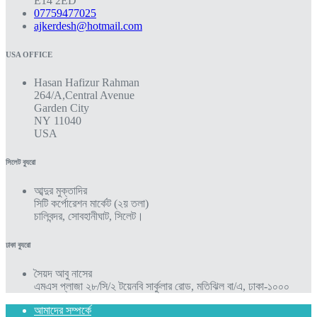
E14 2ED
07759477025
ajkerdesh@hotmail.com
USA OFFICE
Hasan Hafizur Rahman
264/A,Central Avenue
Garden City
NY 11040
USA
সিলেট ব্যুরো
আব্দুর মুক্তাদির
সিটি কর্পোরেশন মার্কেট (২য় তলা)
চালিবন্দর, সোবহানীঘাট, সিলেট।
ঢাকা ব্যুরো
সৈয়দ আবু নাসের
এমএস প্লাজা ২৮/সি/২ টয়েনবি সার্কুলার রোড, মতিঝিল বা/এ, ঢাকা-১০০০
আমাদের সম্পর্কে