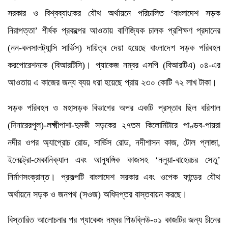
সরকার ও বিশ্বব্যাংকের যৌথ অর্থায়নে পরিচালিত ‘বাংলাদেশ সড়ক
নিরাপত্তা’ শীর্ষক প্রকল্পের আওতায় বাণিজ্যিক চালক প্রশিক্ষণ প্রদানের
(নন-কনসালট্যান্সি সার্ভিস) দায়িত্ব দেয়া হয়েছে বাংলাদেশ সড়ক পরিবহন
করপোরেশনকে (বিআরটিসি)। প্যাকেজ নম্বর এসপি (বিআরটিএ) ০৪-এর
আওতায় এ কাজের জন্য ব্যয় ধরা হয়েছে প্রায় ২৩০ কোটি ৭২ লাখ টাকা।
সড়ক পরিবহন ও মহাসড়ক বিভাগের অপর একটি প্রস্তাব ছিল বরিশাল
(দিনারেরপুল)-লক্ষ্মীপাশা-দুমকী সড়কের ২৭তম কিলোমিটারে পাণ্ডব-পায়রা
নদীর ওপর অ্যাপ্রোচ রোড, সার্ভিস রোড, নদীশাসন কাজ, টোল প্লাজা,
ইলেক্ট্রো-মেকানিক্যাল এবং আনুষঙ্গিক কাজসহ ‘নলুয়া-বাহেরচর সেতু’
নির্মাণসংক্রান্ত। প্রকল্পটি বাংলাদেশ সরকার এবং ওপেক ফান্ডের যৌথ
অর্থায়নে সড়ক ও জনপথ (সওজ) অধিদপ্তর বাস্তবায়ন করছে।
বিস্তারিত আলোচনার পর প্যাকেজ নম্বর পিডব্লিউ-০১ কাজটির জন্য চীনের