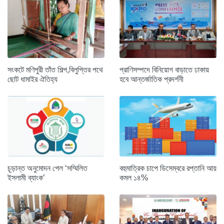
সংকটে মণিপুরী তাঁত শিল্প,বিলুপ্তির পথে
প্রাণিসম্পদে বিনিয়োগ বাড়াতে ঢাকায়
ছোট ধামাইর ঐতিহ্য
হবে আন্তর্জাতিক প্রদর্শনী
চূড়ান্ত অনুমোদন পেল ‘সম্মিলিত
বহুমাত্রিক চাপে ডিসেম্বরে রপ্তানি আয়
ইসলামী ব্যাংক’
কমল ১৪%