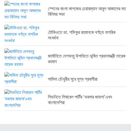
২ সপ্তাহ আগে
স্পেনের বাংলা কাগজের চেয়ারম্যান আবুল আজাদের মত
বিনিময় সভা
রাজনৈতিক লড়াইয়ে জিততে হলে সাংস্কৃতিক...
২ সপ্তাহ আগে
টোকিওতে ডা. শফিকুর রহমানকে বর্ণাঢ্য নাগরিক
সংবর্ধনা
জার্মানিতে দেশবন্ধু উপাধিতে ভূষিত প্রধানমন্ত্রী তারেক
রহমান
সামিনা চৌধুরীর সুরে মুগ্ধ প্রবাসীরা
সিডনিতে লিবারেল পার্টির ‘ভরসার জায়গা’এখন
বাংলাদেশিরা