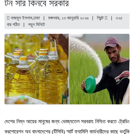
টন সার কিনবে সরকার
নাজমুল ইসলাম,ঢাকা | মঙ্গলবার, ১৩ জানুয়ারি ২০২৬ |
প্রিন্ট
|
৩২৫
বার পঠিত
| পড়ুন
মিনিটে
দেশের নিম্ন আয়ের মানুষের জন্য ভোজ্যতেল সরবরাহ নিশ্চিত করতে ট্রেডিং
করপোরেশন অব বাংলাদেশের (টিসিবি) স্মার্ট ফ্যামিলি কার্ডধারীদের কাছে ভর্তুকি