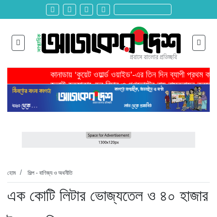
কানাডায় ‘কুয়েট ওয়ার্ল্ড ওয়াইড’-এর তিন দিন ব্যাপী প্রথম ক
জুলাই হত্যাকাণ্ডের বিচার ও গণভোটের রায় বাস্তবায়ন করতে 
তরুণ উদ্ভাবক ও প্রযুক্তি উদ্যোক্তাদের পাশে থাকবে সরকার -প
মাদরাসাকে অবহেলা করা শুরু মুজিব সরকারের আমল থেকে-মাহমু
বাংলাদেশে এসে মার্কিন দূতের ভারতের হাইকমিশনারের সঙ্গে বৈ
শিরোনাম >>
অনেক পরিবার এখনো তাঁদের স্বজন হারানোর বেদনা বয়ে বেড়াচ্
হবিগঞ্জ ছাত্রদল সভাপতিসহ ১১ জনের বিরুদ্ধে এনসিপির মামল
রাজনৈতিক লড়াইয়ে জিততে হলে সাংস্কৃতিক লড়াইয়ে জিততে 
প্রধানমন্ত্রীর সভাপতিত্বে ভূমিকম্প বিষয়ক প্রস্তুতি সভা অনুষ্
সিলেটে বিজিবি মোতায়েন,টানটান উত্তেজনা
হোম
শিল্প - বাণিজ্য ও অথনীতি
এক কোটি লিটার ভোজ্যতেল ও ৪০ হাজার