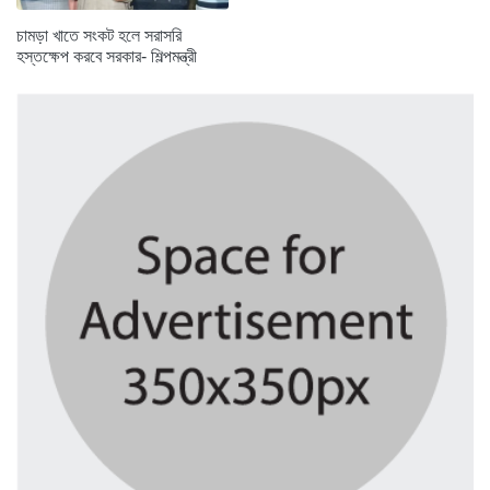
চামড়া খাতে সংকট হলে সরাসরি
হস্তক্ষেপ করবে সরকার- শিল্পমন্ত্রী