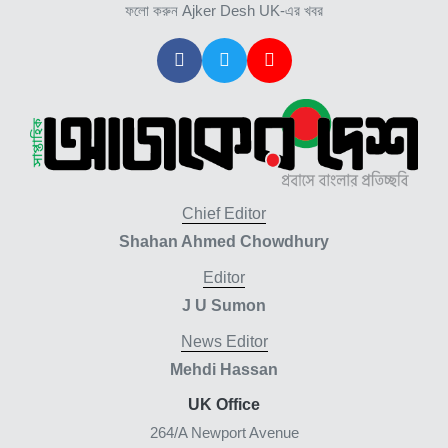
ফলো করুন Ajker Desh UK-এর খবর
Chief Editor
Shahan Ahmed Chowdhury
Editor
J U Sumon
News Editor
Mehdi Hassan
UK Office
264/A Newport Avenue