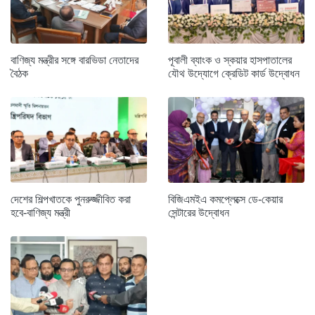
বাণিজ্য মন্ত্রীর সঙ্গে বারভিডা নেতাদের
পূবালী ব্যাংক ও স্কয়ার হাসপাতালের
বৈঠক
যৌথ উদ্যোগে ক্রেডিট কার্ড উদ্বোধন
দেশের শিল্পখাতকে পুনরুজ্জীবিত করা
বিজিএমইএ কমপ্লেক্সে ডে-কেয়ার
হবে-বাণিজ্য মন্ত্রী
সেন্টারের উদ্বোধন