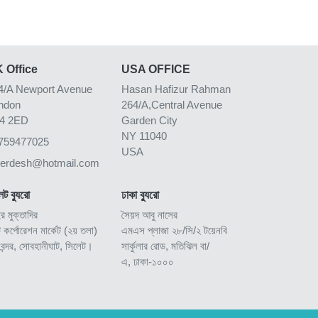
 Office
USA OFFICE
4/A Newport Avenue
Hasan Hafizur Rahman
ndon
264/A,Central Avenue
4 2ED
Garden City
NY 11040
759477025
USA
kerdesh@hotmail.com
েট ব্যুরো
ঢাকা ব্যুরো
ুর মুক্তাদির
সৈয়দ আবু নাসের
ি কর্পোরেশন মার্কেট (২য় তলা)
এমএস প্লাজা ২৮/সি/২ টয়েনবি
িবন্দর, সোবহানীঘাট, সিলেট।
সার্কুলার রোড, মতিঝিল বা/
এ, ঢাকা-১০০০