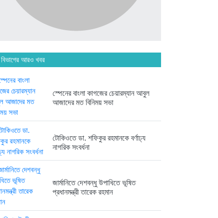
অনেক পরিবার এখনো তাঁদের স্বজন...
৫ দিন আগে
 বিভাগের আরও খবর
ব্রিকলেইন জামে মসজিদ প্রতিষ্ঠার ৫০...
৫ দিন আগে
স্পেনের বাংলা কাগজের চেয়ারম্যান আবুল
আজাদের মত বিনিময় সভা
হবিগঞ্জ ছাত্রদল সভাপতিসহ ১১ জনের...
১ সপ্তাহ আগে
টোকিওতে ডা. শফিকুর রহমানকে বর্ণাঢ্য
নাগরিক সংবর্ধনা
রাজনৈতিক লড়াইয়ে জিততে হলে
সাংস্কৃতিক...
১ সপ্তাহ আগে
জার্মানিতে দেশবন্ধু উপাধিতে ভূষিত
প্রধানমন্ত্রী তারেক রহমান