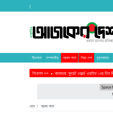
|
নীড়পাতা
সম্পাদকীয়
প্রথম পাতা
প্রিয় দেশ
যুক্তরাজ্য
কানাডায় ‘কুয়েট ওয়ার্ল্ড ওয়াইড’-এর তি
শিরোনাম >>
তরুণ উদ্ভাবক ও প্রযুক্তি উদ্যোক্তাদের 
বাংলাদেশে এসে মার্কিন দূতের ভারতের হা
হবিগঞ্জ ছাত্রদল সভাপতিসহ ১১ জনের বির
হোম
প্রথম পাতা
প্রধানমন্ত্রীর সভাপতিত্বে ভূমিকম্প বিষয়ক