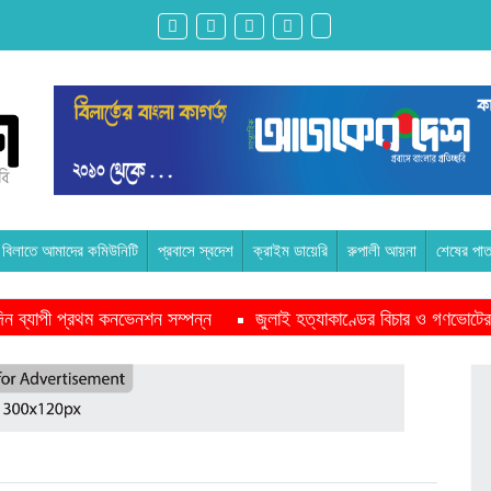
বিলাতে আমাদের কমিউনিটি
প্রবাসে স্বদেশ
ক্রাইম ডায়েরি
রুপালী আয়না
শেষের পাত
ন দিন ব্যাপী প্রথম কনভেনশন সম্পন্ন
জুলাই হত্যাকাণ্ডের বিচার ও গণভোটের
পাশে থাকবে সরকার -প্রধানমন্ত্রী
মাদরাসাকে অবহেলা করা শুরু মুজিব সরক
ইকমিশনারের সঙ্গে বৈঠক অপ্রত্যাশিত- শফিকুর রহমান
অনেক পরিবার এখনো তা
ুদ্ধে এনসিপির মামলা
রাজনৈতিক লড়াইয়ে জিততে হলে সাংস্কৃতিক লড়াইয়
 প্রস্তুতি সভা অনুষ্ঠিত
সিলেটে বিজিবি মোতায়েন,টানটান উত্তেজনা