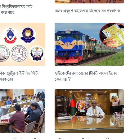
 বিশ্ববিদ্যালয়ের আট
অমর একুশে বইমেলায় যাচ্ছেন সব প্রকাশক
রী কারাগারে
া সেন্ট্রাল ইউনিভার্সিটি
হাইকোর্টের রুল:রেলের টিকিট অফলাইনেও
 সরকারের
কেন নয় ?