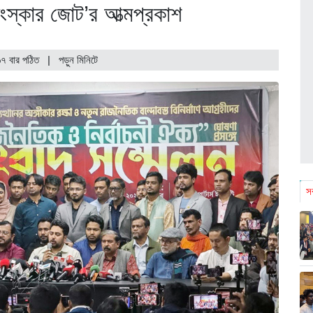
 সংস্কার জোট’র আত্মপ্রকাশ
৭ বার পঠিত
| পড়ুন
মিনিটে
সর