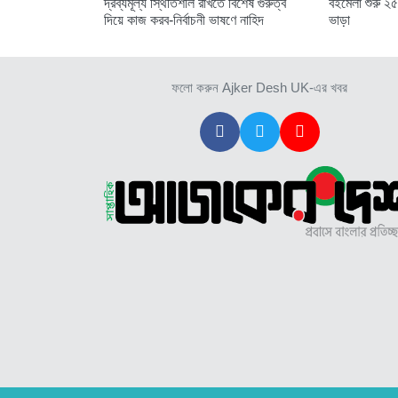
দ্রব্যমূল্য স্থিতিশীল রাখতে বিশেষ গুরুত্ব
বইমেলা শুরু ২৫
দিয়ে কাজ করব-নির্বাচনী ভাষণে নাহিদ
ভাড়া
ফলো করুন Ajker Desh UK-এর খবর