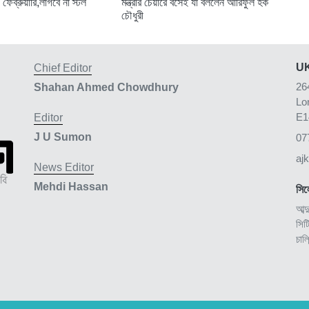
 ফেব্রুয়ারি,লাগবে না স্টল
মন্ত্রীর চেয়ারে বসেই যা বললেন আরিফুল হক
চৌধুরী
UK
Chief Editor
26
Shahan Ahmed Chowdhury
Lo
E1
Editor
J U Sumon
07
aj
News Editor
Mehdi Hassan
সিল
আব্দ
সিট
চাল