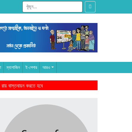
া
ম্যাগাজিন
ই-পেপার
আরও
 রায় বাস্তবায়ন করতে হবে
ারের আমল থেকে-মাহমুদুর রহমান
ঁদের স্বজন হারানোর বেদনা বয়ে বেড়াচ্ছে
ে জিততে হবে