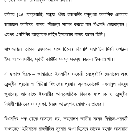
রবিবার (১৫ ফেব্রুয়ারি) সন্ধ্যা ৭টায় রাজধানীর বসুন্ধরা আবাসিক এলাকায়
জামায়াত আমিরের বাসায় সৌজন্য সাক্ষাৎ করতে যান বিএনপি চেয়ারম্যান।
এরপর এনসিপির আহ্বায়ক নাহিদ ইসলামের বাসায় যাবেন তিনি।
সাক্ষাৎকালে তারেক রহমানের সঙ্গে ছিলেন বিএনপি মহাসচিব মির্জা ফখরুল
ইসলাম আলমগীর, স্থায়ী কমিটির সদস্য সদস্য নজরুল ইসলাম খান।
এ ছাড়াও ছিলেন– জামায়াতে ইসলামীর সহকারী সেক্রেটারি জেনারেল এবং
কেন্দ্রীয় প্রচার ও মিডিয়া বিভাগের প্রধান অ্যাডভোকেট এহসানুল মাহবুব
জুবায়ের, জামায়াতে ইসলামীর আন্তর্জাতিক বিষয়ক সম্পাদক ও কেন্দ্রীয়
নির্বাহী পরিষদের সদস্য ডা. সৈয়দ আব্দুল্লাহ মোহাম্মদ তাহের।
বিএনপির পক্ষ থেকে জানানো হয়, ত্রয়োদশ জাতীয় সংসদ নির্বাচন-পরবর্তী
বাংলাদেশে ইতিবাচক রাজনীতির সূচনার অংশ হিসেবে তারেক রহমান জামায়াত