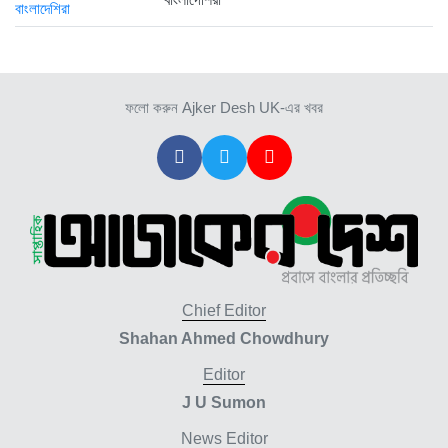
ফলো করুন Ajker Desh UK-এর খবর
Chief Editor
Shahan Ahmed Chowdhury
Editor
J U Sumon
News Editor