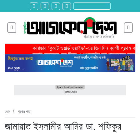
কানাডায় ‘কুয়েট ওয়ার্ল্ড ওয়াইড’-এর তিন দিন ব্যাপী প্রথম ক
জুলাই হত্যাকাণ্ডের বিচার ও গণভোটের রায় বাস্তবায়ন করতে 
তরুণ উদ্ভাবক ও প্রযুক্তি উদ্যোক্তাদের পাশে থাকবে সরকার -প
মাদরাসাকে অবহেলা করা শুরু মুজিব সরকারের আমল থেকে-মাহমু
বাংলাদেশে এসে মার্কিন দূতের ভারতের হাইকমিশনারের সঙ্গে বৈ
শিরোনাম >>
অনেক পরিবার এখনো তাঁদের স্বজন হারানোর বেদনা বয়ে বেড়াচ্
হবিগঞ্জ ছাত্রদল সভাপতিসহ ১১ জনের বিরুদ্ধে এনসিপির মামল
রাজনৈতিক লড়াইয়ে জিততে হলে সাংস্কৃতিক লড়াইয়ে জিততে 
প্রধানমন্ত্রীর সভাপতিত্বে ভূমিকম্প বিষয়ক প্রস্তুতি সভা অনুষ্
সিলেটে বিজিবি মোতায়েন,টানটান উত্তেজনা
হোম
প্রথম পাতা
জামায়াত ইসলামীর আমির ডা. শফিকুর