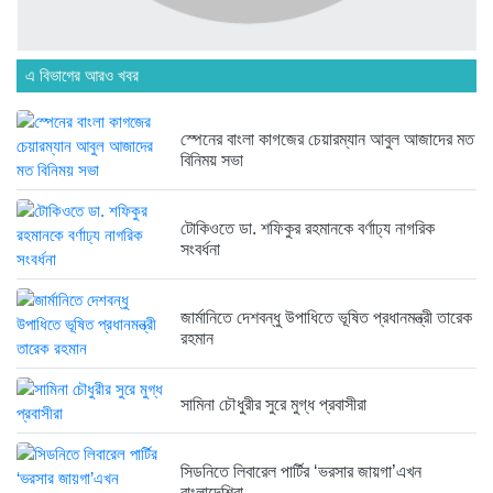
৪ দিন আগে
এ বিভাগের আরও খবর
হবিগঞ্জ ছাত্রদল সভাপতিসহ ১১ জনের...
১ সপ্তাহ আগে
স্পেনের বাংলা কাগজের চেয়ারম্যান আবুল আজাদের মত
বিনিময় সভা
রাজনৈতিক লড়াইয়ে জিততে হলে সাংস্কৃতিক...
১ সপ্তাহ আগে
টোকিওতে ডা. শফিকুর রহমানকে বর্ণাঢ্য নাগরিক
সংবর্ধনা
জার্মানিতে দেশবন্ধু উপাধিতে ভূষিত প্রধানমন্ত্রী তারেক
রহমান
সামিনা চৌধুরীর সুরে মুগ্ধ প্রবাসীরা
সিডনিতে লিবারেল পার্টির ‘ভরসার জায়গা’এখন
বাংলাদেশিরা