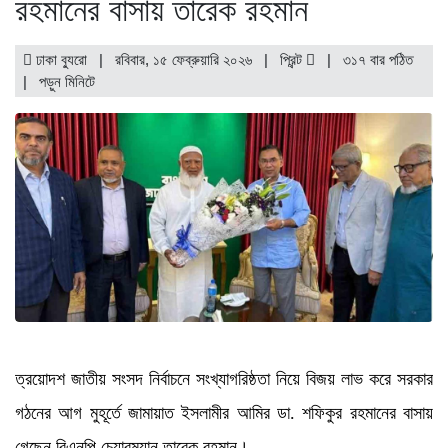
রহমানের বাসায় তারেক রহমান
ঢাকা ব্যুরো | রবিবার, ১৫ ফেব্রুয়ারি ২০২৬ |
প্রিন্ট
|
৩১৭ বার পঠিত
| পড়ুন
মিনিটে
ত্রয়োদশ জাতীয় সংসদ নির্বাচনে সংখ্যাগরিষ্ঠতা নিয়ে বিজয় লাভ করে সরকার
গঠনের আগ মুহূর্তে জামায়াত ইসলামীর আমির ডা. শফিকুর রহমানের বাসায়
গেছেন বিএনপি চেয়ারম্যান তারেক রহমান।