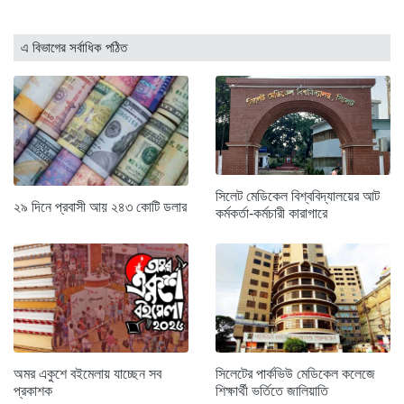
এ বিভাগের সর্বাধিক পঠিত
সিলেট মেডিকেল বিশ্ববিদ্যালয়ের আট
২৯ দিনে প্রবাসী আয় ২৪৩ কোটি ডলার
কর্মকর্তা-কর্মচারী কারাগারে
অমর একুশে বইমেলায় যাচ্ছেন সব
সিলেটের পার্কভিউ মেডিকেল কলেজে
প্রকাশক
শিক্ষার্থী ভর্তিতে জালিয়াতি