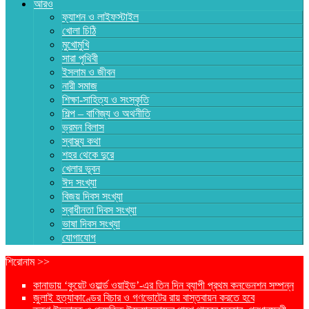
আরও
ফ্যাশন ও লাইফস্টাইল
খোলা চিঠি
মুখোমুখি
সারা পৃথিবী
ইসলাম ও জীবন
নারী সমাজ
শিক্ষা-সাহিত্য ও সংস্কৃতি
শিল্প – বাণিজ্য ও অথনীতি
ভ্রমন বিলাস
স্বাস্থ্য কথা
শহর থেকে দুরে
খেলার ভূবন
ঈদ সংখ্যা
বিজয় দিবস সংখ্যা
স্বাধীনতা দিবস সংখ্যা
ভাষা দিবস সংখ্যা
যোগাযোগ
শিরোনাম >>
কানাডায় ‘কুয়েট ওয়ার্ল্ড ওয়াইড’-এর তিন দিন ব্যাপী প্রথম কনভেনশন সম্পন্ন
জুলাই হত্যাকাণ্ডের বিচার ও গণভোটের রায় বাস্তবায়ন করতে হবে