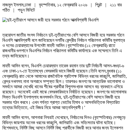
নাজমুল ইসলাম,ঢাকা | বৃহস্পতিবার, ১২ ফেব্রুয়ারি ২০২৬ |
প্রিন্ট
|
২১১ বার
পঠিত
| পড়ুন
মিনিটে
ত্রয়োদশ জাতীয় সংসদ নির্বাচনে দুই-তৃতীয়াংশের বেশি আসনে বিজয়ী হয়ে সরকার গঠনে
বিএনপি আত্মবিশ্বাসী বলে জানিয়েছেন দলটির কেন্দ্রীয় নির্বাচন পরিচালনা কমিটির মুখপাত্র
ও দলের চেয়ারম্যানের উপদেষ্টা মাহদী আমিন।বৃহস্পতিবার (১২ ফেব্রুয়ারি) রাতে
রাজধানীর গুলশানে বিএনপির নির্বাচন পরিচালনা কমিটির কার্যালয়ে এক সম্মেলনে তিনি এ
তথ্য জানিয়েছেন।
মাহদী আমিন বলেন, বিএনপি চেয়ারম্যান তারেক রহমান তার দুটি নির্বাচনী আসন-বগুড়া-৬
এবং ঢাকা-১৭-তে ইতোমধ্যে বেসরকারি ভাবে বিজয়ী হয়েছেন।তিনি বলেন,বুধবার (১১
ফেব্রুয়ারি) রাত থেকে আমাদের রাজনৈতিক প্রতিপক্ষ বিভিন্ন ধরনের কারচুপি, জালিয়াতি,
কেন্দ্র দখলসহ নানা অপরাধে সম্পৃক্ত ছিল। তারপরও জনগণের আন্তরিক ভালোবাসা ও
সমর্থনে আমরা দেখেছি ধানের শীষের প্রার্থীরা বিপুলসংখ্যক আসনে বড় ব্যবধানে এগিয়ে
রয়েছেন। অনেকেই এরই মাঝে বেসরকারিভাবে নির্বাচিত হয়েছেন। জনগণের ভালোবাসায়
সিক্ত বিএনপি ইনশাল্লাহ জনসমর্থন নিয়ে, দুই-তৃতীয়াংশের বেশি আসনে বিজয়ী হয়ে
সরকার গঠন করবে। এখন পর্যন্ত প্রাপ্ত ভোটের হিসাব ও আসনভিত্তিক বিস্তারিত
তথ্যের ভিত্তিতে, এই বিজয় নিয়ে আমরা আত্নবিশ্বাসী।’
মাহদী আমিন বলেন, আপনারা নিশ্চয়ই দেখেছেন, নির্বাচনের দিনও (বৃহস্পতিবার) দেশজুড়ে
বিভিন্ন জায়গায় অনেক ধরনের কারচুপি, জালিয়াতি এবং সহিংসতার ঘটনা ঘটেছে।
বিশেষভাবে, নির্দিষ্ট কিছু আসনে নির্দিষ্ট কিছু প্রার্থীকে বিজয়ী করে আনার জন্য ইলেকশন