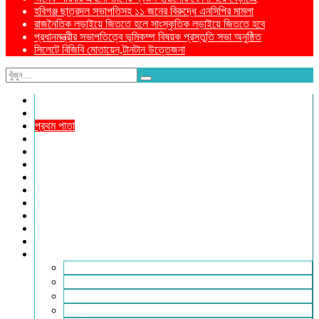
হবিগঞ্জ ছাত্রদল সভাপতিসহ ১১ জনের বিরুদ্ধে এনসিপির মামলা
রাজনৈতিক লড়াইয়ে জিততে হলে সাংস্কৃতিক লড়াইয়ে জিততে হবে
প্রধানমন্ত্রীর সভাপতিত্বে ভূমিকম্প বিষয়ক প্রস্তুতি সভা অনুষ্ঠিত
সিলেটে বিজিবি মোতায়েন,টানটান উত্তেজনা
নীড়পাতা
সম্পাদকীয়
প্রথম পাতা
প্রিয় দেশ
যুক্তরাজ্য
বিলাতে আমাদের কমিউনিটি
প্রবাসে স্বদেশ
ক্রাইম ডায়েরি
রুপালী আয়না
শেষের পাতা
ম্যাগাজিন
ই-পেপার
আরও
ফ্যাশন ও লাইফস্টাইল
খোলা চিঠি
মুখোমুখি
সারা পৃথিবী