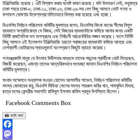
ইঞ্জিনিয়ারিং হয়েছে। এটি বিশ্বাস করার যথেষ্ট কারণ রয়েছে। যদি উদাহরণ দেই, শুধুমাত্র
ঢাকা শহরে ঢাকা-৮, ঢাকা-১১, ঢাকা-১৩, ঢাকা-১৬-সহ বেশ কিছু আসনে ভোট গণনা ও
ফলাফল ঘোষণায় উদ্দেশ্যপ্রণোদিতভাবে বিলম্ব করা হয়েছে এবং হচ্ছে।
বিএনপির নির্বাচন পরিচালনা কমিটির মুখপাত্র বলেন, বিএনপির কিংবা ধানের শীষের বিপুল
ব্যবধানে অপ্রতিরোধ্য যে বিজয়, সেই বিজয়ের ব্যবধানটাকে কমিয়ে আনার জন্য একটি
নির্দিষ্ট রাজনৈতিক দল অপপ্রচার এবং নির্বাচনী আচরণবিধির লঙ্ঘন করেছে। ফলে নির্দিষ্ট
কিছু আসনে এই ইলেকশন ইঞ্জিনিয়ারিং হয়তো পরাজয়ের ব্যবধানটা কমিয়ে আনছে এবং
দেশব্যাপী ভোটারদের স্বতঃস্ফূর্ত অংশগ্রহণ কিছুটা ব্যাহত করেছে।
গণতন্ত্রকামি মানুষ যে উৎসাহ উদ্দীপনার মাধ্যমে তাদের পছন্দের প্রার্থীকে ভোট দিয়েছেন,
বিজয়ী করেছেন, এজন্য তাদের আন্তরিকভাবে শুভেচ্ছা জানান বিএনপির নির্বাচন পরিচালনা
কমিটির মুখপাত্র।
সংবাদ সম্মেলনে অধ্যাপক মওদুদ হোসেন আলমগীর পাভেল, নির্বাচন পরিচালনা কমিটির
সদস্য জোবায়ের বাবু, বিএনপি মিডিয়া সেলের সদস্য শায়রুল কবির খান, শামসুদ্দিন দিদার,
ছাত্র দলের কেন্দ্রীয় সভাপতি রাকিবুল ইসলাম রাকিব প্রমুখ উপস্থিত ছিলেন।
Facebook Comments Box
📸 ফটো কার্ড
Facebook