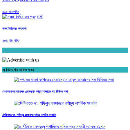
৪৬০ বার পঠিত
স্বচ্ছ নির্বাচনের প্রত্যাশা
৪৫৪ বার পঠিত
.
এ বিভাগের আরও খবর
স্পেনের বাংলা কাগজের চেয়ারম্যান আবুল আজাদের মত বিনিময় সভা
টোকিওতে ডা. শফিকুর রহমানকে বর্ণাঢ্য নাগরিক সংবর্ধনা