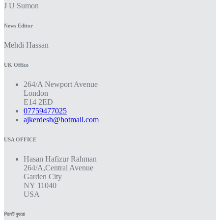
J U Sumon
News Editor
Mehdi Hassan
UK Office
264/A Newport Avenue
London
E14 2ED
07759477025
ajkerdesh@hotmail.com
USA OFFICE
Hasan Hafizur Rahman
264/A,Central Avenue
Garden City
NY 11040
USA
সিলেট ব্যুরো