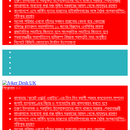
তরুণ উদ্ভাবক ও প্রযুক্তি উদ্যোক্তাদের পাশে থাকবে সরকার -প্রধানমন্ত্রী
মাদরাসাকে অবহেলা করা শুরু মুজিব সরকারের আমল থেকে-মাহমুদুর রহমান
বাংলাদেশে এসে মার্কিন দূতের ভারতের হাইকমিশনারের সঙ্গে বৈঠক অপ্রত্যাশিত-
শফিকুর রহমান
অনেক পরিবার এখনো তাঁদের স্বজন হারানোর বেদনা বয়ে বেড়াচ্ছে
হবিগঞ্জ ছাত্রদল সভাপতিসহ ১১ জনের বিরুদ্ধে এনসিপির মামলা
রাজনৈতিক লড়াইয়ে জিততে হলে সাংস্কৃতিক লড়াইয়ে জিততে হবে
প্রধানমন্ত্রীর সভাপতিত্বে ভূমিকম্প বিষয়ক প্রস্তুতি সভা অনুষ্ঠিত
সিলেটে বিজিবি মোতায়েন,টানটান উত্তেজনা
শিরোনাম >>
কানাডায় ‘কুয়েট ওয়ার্ল্ড ওয়াইড’-এর তিন দিন ব্যাপী প্রথম কনভেনশন সম্পন্ন
জুলাই হত্যাকাণ্ডের বিচার ও গণভোটের রায় বাস্তবায়ন করতে হবে
তরুণ উদ্ভাবক ও প্রযুক্তি উদ্যোক্তাদের পাশে থাকবে সরকার -প্রধানমন্ত্রী
মাদরাসাকে অবহেলা করা শুরু মুজিব সরকারের আমল থেকে-মাহমুদুর রহমান
বাংলাদেশে এসে মার্কিন দূতের ভারতের হাইকমিশনারের সঙ্গে বৈঠক অপ্রত্যাশিত-
শফিকুর রহমান
অনেক পরিবার এখনো তাঁদের স্বজন হারানোর বেদনা বয়ে বেড়াচ্ছে