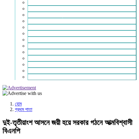
ইসলাম ও জীবন
নারী সমাজ
শিক্ষা-সাহিত্য ও সংস্কৃতি
শিল্প – বাণিজ্য ও অথনীতি
ভ্রমন বিলাস
স্বাস্থ্য কথা
শহর থেকে দুরে
খেলার ভূবন
ঈদ সংখ্যা
বিজয় দিবস সংখ্যা
স্বাধীনতা দিবস সংখ্যা
ভাষা দিবস সংখ্যা
যোগাযোগ
হোম
প্রথম পাতা
দুই-তৃতীয়াংশ আসনে জয়ী হয়ে সরকার গঠনে আত্মবিশ্বাসী
বিএনপি