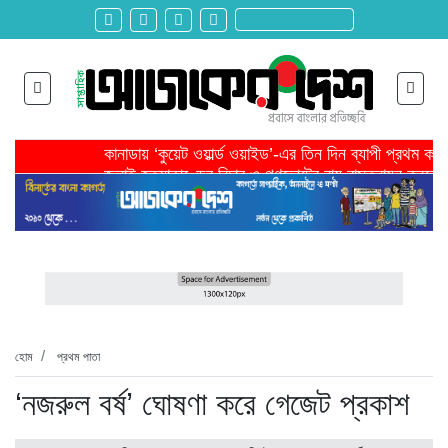
কানাডায় ‘কুয়েট ওয়ার্ল্ড ওয়াইড’-এর তিন দিন ব্যাপী প্রথম ক
জুলাই হত্যাকাণ্ডের বিচার ও গণভোটের রায় বাস্তবায়ন করতে 
তরুণ উদ্ভাবক ও প্রযুক্তি উদ্যোক্তাদের পাশে থাকবে সরকার -প
মাদরাসাকে অবহেলা করা শুরু মুজিব সরকারের আমল থেকে-মাহমু
বাংলাদেশে এসে মার্কিন দূতের ভারতের হাইকমিশনারের সঙ্গে বৈ
শিরোনাম >>
অনেক পরিবার এখনো তাঁদের স্বজন হারানোর বেদনা বয়ে বেড়াচ্
হবিগঞ্জ ছাত্রদল সভাপতিসহ ১১ জনের বিরুদ্ধে এনসিপির মামল
রাজনৈতিক লড়াইয়ে জিততে হলে সাংস্কৃতিক লড়াইয়ে জিততে 
প্রধানমন্ত্রীর সভাপতিত্বে ভূমিকম্প বিষয়ক প্রস্তুতি সভা অনুষ্
সিলেটে বিজিবি মোতায়েন,টানটান উত্তেজনা
হোম
প্রথম পাতা
‘নজরুল বর্ষ’ ঘোষণা করে গেজেট প্রকাশ