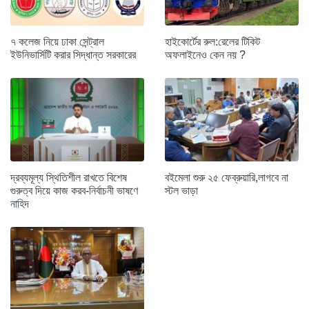
৭ কলেজ নিয়ে ঢাকা সেন্ট্রাল
হাইকোর্টের রুল:রেলের টিকিট
ইউনিভার্সিটি করার সিদ্ধান্ত সরকারের
অফলাইনেও কেন নয় ?
দ্রব্যমূল্য স্থিতিশীল রাখতে বিশেষ
বইমেলা শুরু ২৫ ফেব্রুয়ারি,লাগবে না
গুরুত্ব দিয়ে কাজ করব-নির্বাচনী ভাষণে
স্টল ভাড়া
নাহিদ