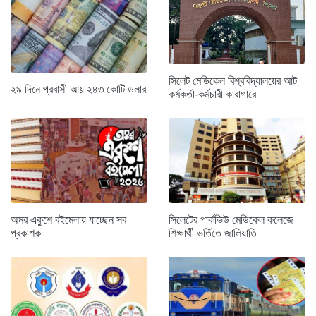
সিলেট মেডিকেল বিশ্ববিদ্যালয়ের আট
২৯ দিনে প্রবাসী আয় ২৪৩ কোটি ডলার
কর্মকর্তা-কর্মচারী কারাগারে
অমর একুশে বইমেলায় যাচ্ছেন সব
সিলেটের পার্কভিউ মেডিকেল কলেজে
প্রকাশক
শিক্ষার্থী ভর্তিতে জালিয়াতি