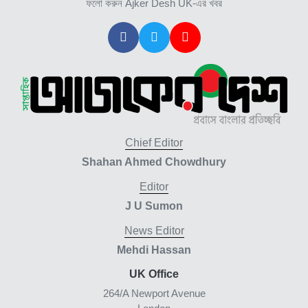
ফলো করুন Ajker Desh UK-এর খবর
Chief Editor
Shahan Ahmed Chowdhury
Editor
J U Sumon
News Editor
Mehdi Hassan
UK Office
264/A Newport Avenue