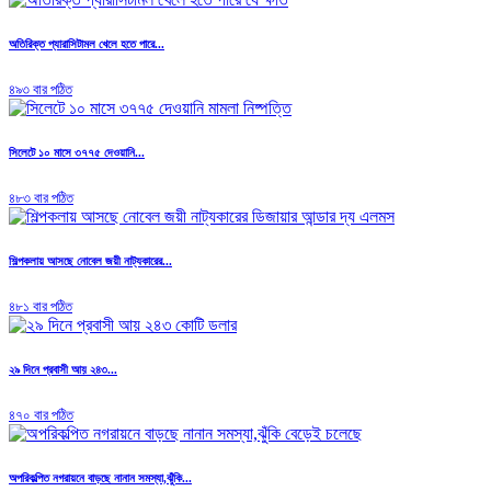
অতিরিক্ত প্যারাসিটামল খেলে হতে পারে...
৪৯৩ বার পঠিত
সিলেটে ১০ মাসে ৩৭৭৫ দেওয়ানি...
৪৮৩ বার পঠিত
শিল্পকলায় আসছে নোবেল জয়ী নাট্যকারের...
৪৮১ বার পঠিত
২৯ দিনে প্রবাসী আয় ২৪৩...
৪৭০ বার পঠিত
অপরিকল্পিত নগরায়নে বাড়ছে নানান সমস্যা,ঝুঁকি...