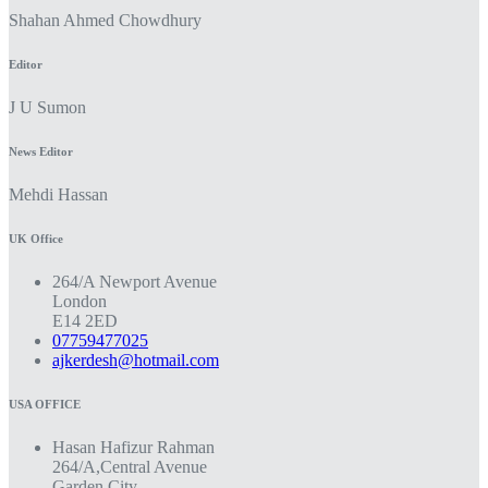
Shahan Ahmed Chowdhury
Editor
J U Sumon
News Editor
Mehdi Hassan
UK Office
264/A Newport Avenue
London
E14 2ED
07759477025
ajkerdesh@hotmail.com
USA OFFICE
Hasan Hafizur Rahman
264/A,Central Avenue
Garden City