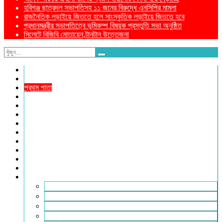
হবিগঞ্জ ছাত্রদল সভাপতিসহ ১১ জনের বিরুদ্ধে এনসিপির মামলা
রাজনৈতিক লড়াইয়ে জিততে হলে সাংস্কৃতিক লড়াইয়ে জিততে হবে
প্রধানমন্ত্রীর সভাপতিত্বে ভূমিকম্প বিষয়ক প্রস্তুতি সভা অনুষ্ঠিত
সিলেটে বিজিবি মোতায়েন,টানটান উত্তেজনা
নীড়পাতা
সম্পাদকীয়
প্রথম পাতা
প্রিয় দেশ
যুক্তরাজ্য
বিলাতে আমাদের কমিউনিটি
প্রবাসে স্বদেশ
ক্রাইম ডায়েরি
রুপালী আয়না
শেষের পাতা
ম্যাগাজিন
ই-পেপার
আরও
ফ্যাশন ও লাইফস্টাইল
খোলা চিঠি
মুখোমুখি
সারা পৃথিবী