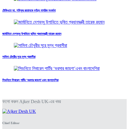
টোকিওতে ডা. শফিকুর রহমানকে বর্ণাঢ্য নাগরিক সংবর্ধনা
জার্মানিতে দেশবন্ধু উপাধিতে ভূষিত প্রধানমন্ত্রী তারেক রহমান
সামিনা চৌধুরীর সুরে মুগ্ধ প্রবাসীরা
সিডনিতে লিবারেল পার্টির ‘ভরসার জায়গা’এখন বাংলাদেশিরা
ফলো করুন Ajker Desh UK-এর খবর
Chief Editor