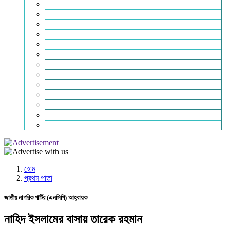
ইসলাম ও জীবন
নারী সমাজ
শিক্ষা-সাহিত্য ও সংস্কৃতি
শিল্প – বাণিজ্য ও অথনীতি
ভ্রমন বিলাস
স্বাস্থ্য কথা
শহর থেকে দুরে
খেলার ভূবন
ঈদ সংখ্যা
বিজয় দিবস সংখ্যা
স্বাধীনতা দিবস সংখ্যা
ভাষা দিবস সংখ্যা
যোগাযোগ
হোম
প্রথম পাতা
জাতীয় নাগরিক পার্টির (এনসিপি) আহ্বায়ক
নাহিদ ইসলামের বাসায় তারেক রহমান