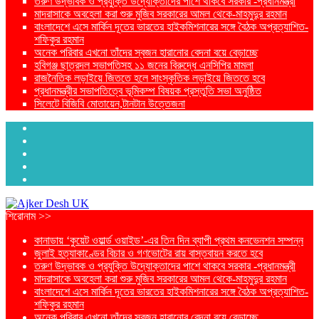
তরুণ উদ্ভাবক ও প্রযুক্তি উদ্যোক্তাদের পাশে থাকবে সরকার -প্রধানমন্ত্রী
মাদরাসাকে অবহেলা করা শুরু মুজিব সরকারের আমল থেকে-মাহমুদুর রহমান
বাংলাদেশে এসে মার্কিন দূতের ভারতের হাইকমিশনারের সঙ্গে বৈঠক অপ্রত্যাশিত-
শফিকুর রহমান
অনেক পরিবার এখনো তাঁদের স্বজন হারানোর বেদনা বয়ে বেড়াচ্ছে
হবিগঞ্জ ছাত্রদল সভাপতিসহ ১১ জনের বিরুদ্ধে এনসিপির মামলা
রাজনৈতিক লড়াইয়ে জিততে হলে সাংস্কৃতিক লড়াইয়ে জিততে হবে
প্রধানমন্ত্রীর সভাপতিত্বে ভূমিকম্প বিষয়ক প্রস্তুতি সভা অনুষ্ঠিত
সিলেটে বিজিবি মোতায়েন,টানটান উত্তেজনা
শিরোনাম >>
কানাডায় ‘কুয়েট ওয়ার্ল্ড ওয়াইড’-এর তিন দিন ব্যাপী প্রথম কনভেনশন সম্পন্ন
জুলাই হত্যাকাণ্ডের বিচার ও গণভোটের রায় বাস্তবায়ন করতে হবে
তরুণ উদ্ভাবক ও প্রযুক্তি উদ্যোক্তাদের পাশে থাকবে সরকার -প্রধানমন্ত্রী
মাদরাসাকে অবহেলা করা শুরু মুজিব সরকারের আমল থেকে-মাহমুদুর রহমান
বাংলাদেশে এসে মার্কিন দূতের ভারতের হাইকমিশনারের সঙ্গে বৈঠক অপ্রত্যাশিত-
শফিকুর রহমান
অনেক পরিবার এখনো তাঁদের স্বজন হারানোর বেদনা বয়ে বেড়াচ্ছে