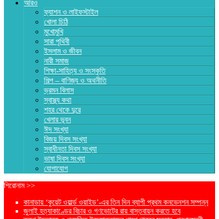
আরও
ফ্যাশন ও লাইফস্টাইল
খোলা চিঠি
মুখোমুখি
সারা পৃথিবী
ইসলাম ও জীবন
নারী সমাজ
শিক্ষা-সাহিত্য ও সংস্কৃতি
শিল্প – বাণিজ্য ও অথনীতি
ভ্রমন বিলাস
স্বাস্থ্য কথা
শহর থেকে দুরে
খেলার ভূবন
ঈদ সংখ্যা
বিজয় দিবস সংখ্যা
স্বাধীনতা দিবস সংখ্যা
ভাষা দিবস সংখ্যা
যোগাযোগ
শিরোনাম >>
কানাডায় ‘কুয়েট ওয়ার্ল্ড ওয়াইড’-এর তিন দিন ব্যাপী প্রথম কনভেনশন সম্পন্ন
জুলাই হত্যাকাণ্ডের বিচার ও গণভোটের রায় বাস্তবায়ন করতে হবে