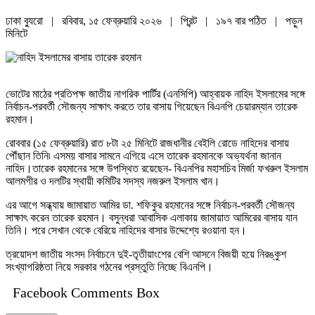
ঢাকা ব্যুরো | রবিবার, ১৫ ফেব্রুয়ারি ২০২৬ |
প্রিন্ট
|
১৯৭ বার পঠিত
| পড়ুন
মিনিটে
ভোটের মাঠের প্রতিপক্ষ জাতীয় নাগরিক পার্টির (এনসিপি) আহ্বায়ক নাহিদ ইসলামের সঙ্গে
নির্বাচন-পরবর্তী সৌজন্য সাক্ষাৎ করতে তার বাসায় গিয়েছেন বিএনপি চেয়ারম্যান তারেক
রহমান।
রোববার (১৫ ফেব্রুয়ারি) রাত ৮টা ২৫ মিনিটে রাজধানীর বেইলি রোডে নাহিদের বাসায়
পৌঁছান তিনি৷ এসময় বাসার সামনে এগিয়ে এসে তারেক রহমানকে অভ্যর্থনা জানান
নাহিদ।তারেক রহমানের সঙ্গে উপস্থিত রয়েছেন- বিএনপির মহাসচিব মির্জা ফখরুল ইসলাম
আলমগীর ও দলটির স্থায়ী কমিটির সদস্য নজরুল ইসলাম খান।
এর আগে সন্ধ্যায় জামায়াত আমির ডা. শফিকুর রহমানের সঙ্গে নির্বাচন-পরবর্তী সৌজন্য
সাক্ষাৎ করেন তারেক রহমান। বসুন্ধরা আবাসিক এলাকায় জামায়াত আমিরের বাসায় যান
তিনি। পরে সেখান থেকে বেরিয়ে নাহিদের বাসার উদ্দেশ্যে রওয়ানা হন।
ত্রয়োদশ জাতীয় সংসদ নির্বাচনে দুই-তৃতীয়াংশের বেশি আসনে বিজয়ী হয়ে নিরঙ্কুশ
সংখ্যাগরিষ্ঠতা নিয়ে সরকার গঠনের প্রস্তুতি নিচ্ছে বিএনপি।
Facebook Comments Box