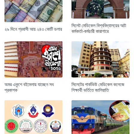
সিলেট মেডিকেল বিশ্ববিদ্যালয়ের আট
২৯ দিনে প্রবাসী আয় ২৪৩ কোটি ডলার
কর্মকর্তা-কর্মচারী কারাগারে
অমর একুশে বইমেলায় যাচ্ছেন সব
সিলেটের পার্কভিউ মেডিকেল কলেজে
প্রকাশক
শিক্ষার্থী ভর্তিতে জালিয়াতি