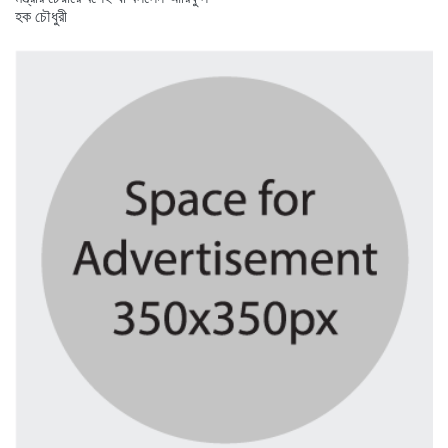
হক চৌধুরী