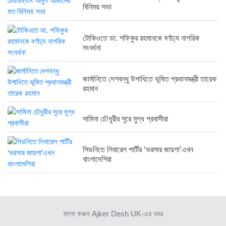
বিনিময় সভা
রাজনৈতিক লড়াইয়ে জিততে হলে সাংস্কৃতিক...
১ সপ্তাহ আগে
টোকিওতে ডা. শফিকুর রহমানকে বর্ণাঢ্য নাগরিক
সংবর্ধনা
জার্মানিতে দেশবন্ধু উপাধিতে ভূষিত প্রধানমন্ত্রী তারেক
রহমান
সামিনা চৌধুরীর সুরে মুগ্ধ প্রবাসীরা
সিডনিতে লিবারেল পার্টির ‘ভরসার জায়গা’এখন
বাংলাদেশিরা
ফলো করুন Ajker Desh UK-এর খবর