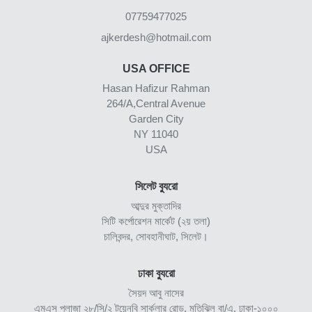
07759477025
ajkerdesh@hotmail.com
USA OFFICE
Hasan Hafizur Rahman
264/A,Central Avenue
Garden City
NY 11040
USA
সিলেট ব্যুরো
আব্দুর মুক্তাদির
সিটি কর্পোরেশন মার্কেট (২য় তলা)
চালিবন্দর, সোবহানীঘাট, সিলেট।
ঢাকা ব্যুরো
সৈয়দ আবু নাসের
এমএস প্লাজা ২৮/সি/২ টয়েনবি সার্কুলার রোড, মতিঝিল বা/এ, ঢাকা-১০০০