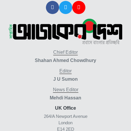
Chief Editor
Shahan Ahmed Chowdhury
Editor
J U Sumon
News Editor
Mehdi Hassan
UK Office
264/A Newport Avenue
London
E14 2ED