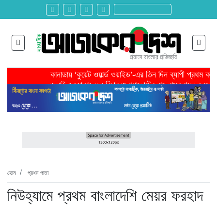
কানাডায় ‘কুয়েট ওয়ার্ল্ড ওয়াইড’-এর তিন দিন ব্যাপী প্রথম ক
জুলাই হত্যাকাণ্ডের বিচার ও গণভোটের রায় বাস্তবায়ন করতে 
তরুণ উদ্ভাবক ও প্রযুক্তি উদ্যোক্তাদের পাশে থাকবে সরকার -প
মাদরাসাকে অবহেলা করা শুরু মুজিব সরকারের আমল থেকে-মাহমু
বাংলাদেশে এসে মার্কিন দূতের ভারতের হাইকমিশনারের সঙ্গে বৈ
শিরোনাম >>
অনেক পরিবার এখনো তাঁদের স্বজন হারানোর বেদনা বয়ে বেড়াচ্
হবিগঞ্জ ছাত্রদল সভাপতিসহ ১১ জনের বিরুদ্ধে এনসিপির মামল
রাজনৈতিক লড়াইয়ে জিততে হলে সাংস্কৃতিক লড়াইয়ে জিততে 
প্রধানমন্ত্রীর সভাপতিত্বে ভূমিকম্প বিষয়ক প্রস্তুতি সভা অনুষ্
সিলেটে বিজিবি মোতায়েন,টানটান উত্তেজনা
হোম
প্রথম পাতা
নিউহ্যামে প্রথম বাংলাদেশি মেয়র ফরহাদ