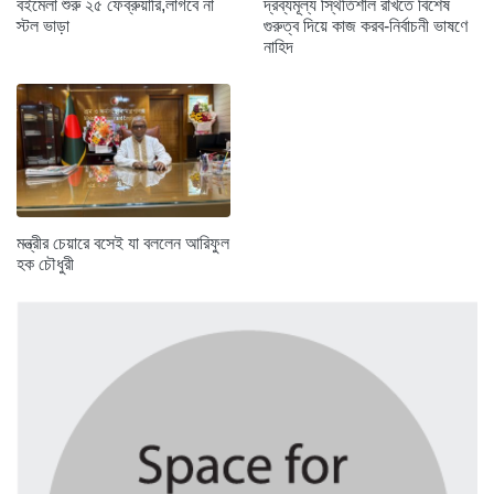
বইমেলা শুরু ২৫ ফেব্রুয়ারি,লাগবে না
দ্রব্যমূল্য স্থিতিশীল রাখতে বিশেষ
স্টল ভাড়া
গুরুত্ব দিয়ে কাজ করব-নির্বাচনী ভাষণে
নাহিদ
মন্ত্রীর চেয়ারে বসেই যা বললেন আরিফুল
হক চৌধুরী