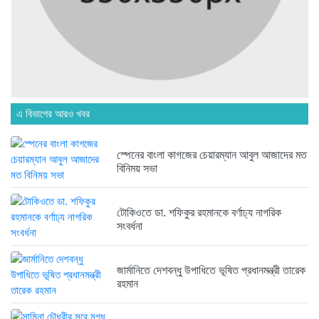
১ সপ্তাহ আগে
ব্রিকলেইন জামে মসজিদ প্রতিষ্ঠার ৫০...
১ সপ্তাহ আগে
এ বিভাগের আরও খবর
হবিগঞ্জ ছাত্রদল সভাপতিসহ ১১ জনের...
২ সপ্তাহ আগে
স্পেনের বাংলা কাগজের চেয়ারম্যান আবুল আজাদের মত
বিনিময় সভা
রাজনৈতিক লড়াইয়ে জিততে হলে সাংস্কৃতিক...
২ সপ্তাহ আগে
টোকিওতে ডা. শফিকুর রহমানকে বর্ণাঢ্য নাগরিক
সংবর্ধনা
জার্মানিতে দেশবন্ধু উপাধিতে ভূষিত প্রধানমন্ত্রী তারেক
রহমান