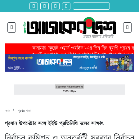
কানাডায় ‘কুয়েট ওয়ার্ল্ড ওয়াইড’-এর তিন দিন ব্যাপী প্রথম ক
জুলাই হত্যাকাণ্ডের বিচার ও গণভোটের রায় বাস্তবায়ন করতে 
তরুণ উদ্ভাবক ও প্রযুক্তি উদ্যোক্তাদের পাশে থাকবে সরকার -প
মাদরাসাকে অবহেলা করা শুরু মুজিব সরকারের আমল থেকে-মাহমু
বাংলাদেশে এসে মার্কিন দূতের ভারতের হাইকমিশনারের সঙ্গে বৈ
শিরোনাম >>
অনেক পরিবার এখনো তাঁদের স্বজন হারানোর বেদনা বয়ে বেড়াচ্
হবিগঞ্জ ছাত্রদল সভাপতিসহ ১১ জনের বিরুদ্ধে এনসিপির মামল
রাজনৈতিক লড়াইয়ে জিততে হলে সাংস্কৃতিক লড়াইয়ে জিততে 
প্রধানমন্ত্রীর সভাপতিত্বে ভূমিকম্প বিষয়ক প্রস্তুতি সভা অনুষ্
সিলেটে বিজিবি মোতায়েন,টানটান উত্তেজনা
হোম
প্রথম পাতা
প্রধান উপদেষ্টার সঙ্গে ইইউ প্রতিনিধি দলের সাক্ষাৎ
নির্বাচন কমিশন ও অন্তর্বর্তী সরকার নির্বাচন