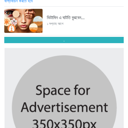
ভিটামিন এ ঘাটতি বুঝবেন...
১ সপ্তাহ আগে
.
তরুণ উদ্ভাবক ও প্রযুক্তি উদ্যোক্তাদের...
১ সপ্তাহ আগে
মাদরাসাকে অবহেলা করা শুরু মুজিব...
১ সপ্তাহ আগে
বাংলাদেশে এসে মার্কিন দূতের ভারতের...
১ সপ্তাহ আগে
অনেক পরিবার এখনো তাঁদের স্বজন...