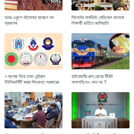
অমর একুশে বইমেলায় যাচ্ছেন সব
সিলেটের পার্কভিউ মেডিকেল কলেজে
প্রকাশক
শিক্ষার্থী ভর্তিতে জালিয়াতি
৭ কলেজ নিয়ে ঢাকা সেন্ট্রাল
হাইকোর্টের রুল:রেলের টিকিট
ইউনিভার্সিটি করার সিদ্ধান্ত সরকারের
অফলাইনেও কেন নয় ?