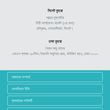
সিলেট ব্যুরো
আব্দুর মুক্তাদির
সিটি কর্পোরেশন মার্কেট (২য় তলা)
চালিবন্দর, সোবহানীঘাট, সিলেট।
ঢাকা ব্যুরো
সৈয়দ আবু নাসের
এমএস প্লাজা ২৮/সি/২ টয়েনবি সার্কুলার রোড, মতিঝিল বা/এ, ঢাকা-১০০০
আমাদের সম্পর্কে
গোপনীয়তা নীতি
ব্যবহারের শর্তাবলী