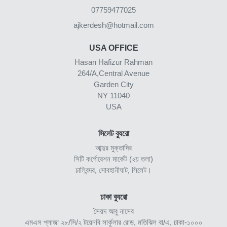
07759477025
ajkerdesh@hotmail.com
USA OFFICE
Hasan Hafizur Rahman
264/A,Central Avenue
Garden City
NY 11040
USA
সিলেট ব্যুরো
আব্দুর মুক্তাদির
সিটি কর্পোরেশন মার্কেট (২য় তলা)
চালিবন্দর, সোবহানীঘাট, সিলেট।
ঢাকা ব্যুরো
সৈয়দ আবু নাসের
এমএস প্লাজা ২৮/সি/২ টয়েনবি সার্কুলার রোড, মতিঝিল বা/এ, ঢাকা-১০০০