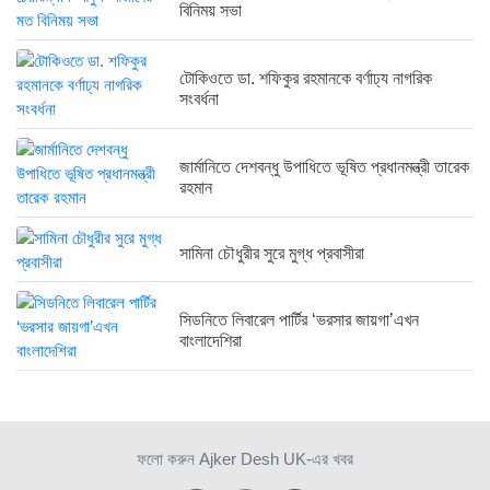
বিনিময় সভা
৫ দিন আগে
টোকিওতে ডা. শফিকুর রহমানকে বর্ণাঢ্য নাগরিক
সংবর্ধনা
বাংলাদেশে এসে মার্কিন দূতের ভারতের...
৫ দিন আগে
জার্মানিতে দেশবন্ধু উপাধিতে ভূষিত প্রধানমন্ত্রী তারেক
রহমান
অনেক পরিবার এখনো তাঁদের স্বজন...
৫ দিন আগে
সামিনা চৌধুরীর সুরে মুগ্ধ প্রবাসীরা
সিডনিতে লিবারেল পার্টির ‘ভরসার জায়গা’এখন
ব্রিকলেইন জামে মসজিদ প্রতিষ্ঠার ৫০...
বাংলাদেশিরা
৫ দিন আগে
হবিগঞ্জ ছাত্রদল সভাপতিসহ ১১ জনের...
১ সপ্তাহ আগে
ফলো করুন Ajker Desh UK-এর খবর