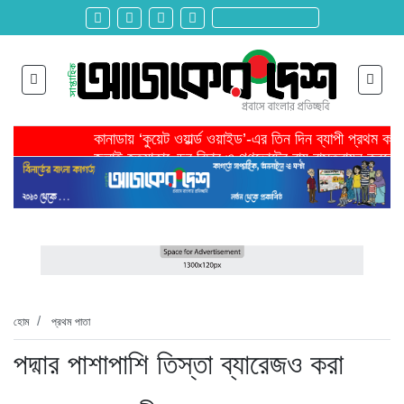
কানাডায় ‘কুয়েট ওয়ার্ল্ড ওয়াইড’-এর তিন দিন ব্যাপী প্রথম ক
জুলাই হত্যাকাণ্ডের বিচার ও গণভোটের রায় বাস্তবায়ন করতে 
তরুণ উদ্ভাবক ও প্রযুক্তি উদ্যোক্তাদের পাশে থাকবে সরকার -প
মাদরাসাকে অবহেলা করা শুরু মুজিব সরকারের আমল থেকে-মাহমু
বাংলাদেশে এসে মার্কিন দূতের ভারতের হাইকমিশনারের সঙ্গে বৈ
শিরোনাম >>
অনেক পরিবার এখনো তাঁদের স্বজন হারানোর বেদনা বয়ে বেড়াচ্
হবিগঞ্জ ছাত্রদল সভাপতিসহ ১১ জনের বিরুদ্ধে এনসিপির মামল
রাজনৈতিক লড়াইয়ে জিততে হলে সাংস্কৃতিক লড়াইয়ে জিততে 
প্রধানমন্ত্রীর সভাপতিত্বে ভূমিকম্প বিষয়ক প্রস্তুতি সভা অনুষ্
সিলেটে বিজিবি মোতায়েন,টানটান উত্তেজনা
হোম
প্রথম পাতা
পদ্মার পাশাপাশি তিস্তা ব্যারেজও করা