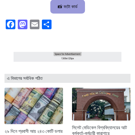
📸 ফটো কার্ড
Facebook
Mastodon
Email
Share
এ বিভাগের সর্বাধিক পঠিত
সিলেট মেডিকেল বিশ্ববিদ্যালয়ের আট
২৯ দিনে প্রবাসী আয় ২৪৩ কোটি ডলার
কর্মকর্তা-কর্মচারী কারাগারে