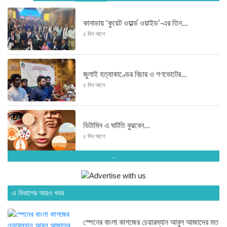
কানাডায় ‘কুয়েট ওয়ার্ল্ড ওয়াইড’-এর তিন...
৫ দিন আগে
জুলাই হত্যাকাণ্ডের বিচার ও গণভোটের...
৫ দিন আগে
ভিটামিন এ ঘাটতি বুঝবেন...
৫ দিন আগে
.
তরুণ উদ্ভাবক ও প্রযুক্তি উদ্যোক্তাদের...
৫ দিন আগে
এ বিভাগের আরও খবর
স্পেনের বাংলা কাগজের চেয়ারম্যান আবুল আজাদের মত
মাদরাসাকে অবহেলা করা শুরু মুজিব...