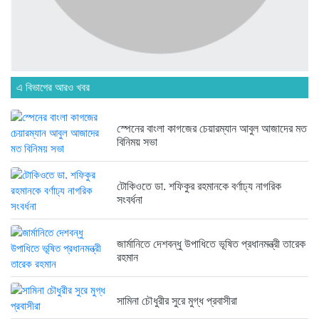
ব্রিকলেইন জামে মসজিদ প্রতিষ্ঠার ৫০...
৭ দিন আগে
এ বিভাগের আরও খবর
হবিগঞ্জ ছাত্রদল সভাপতিসহ ১১ জনের...
২ সপ্তাহ আগে
স্পেনের বাংলা কাগজের চেয়ারম্যান আবুল আজাদের মত
বিনিময় সভা
রাজনৈতিক লড়াইয়ে জিততে হলে সাংস্কৃতিক...
২ সপ্তাহ আগে
টোকিওতে ডা. শফিকুর রহমানকে বর্ণাঢ্য নাগরিক
সংবর্ধনা
জার্মানিতে দেশবন্ধু উপাধিতে ভূষিত প্রধানমন্ত্রী তারেক
রহমান
সামিনা চৌধুরীর সুরে মুগ্ধ প্রবাসীরা