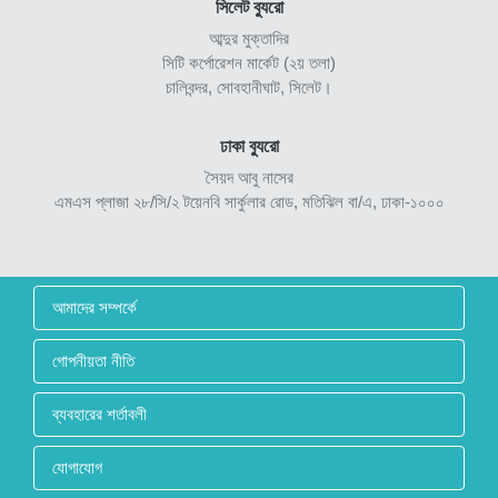
সিলেট ব্যুরো
আব্দুর মুক্তাদির
সিটি কর্পোরেশন মার্কেট (২য় তলা)
চালিবন্দর, সোবহানীঘাট, সিলেট।
ঢাকা ব্যুরো
সৈয়দ আবু নাসের
এমএস প্লাজা ২৮/সি/২ টয়েনবি সার্কুলার রোড, মতিঝিল বা/এ, ঢাকা-১০০০
আমাদের সম্পর্কে
গোপনীয়তা নীতি
ব্যবহারের শর্তাবলী
যোগাযোগ