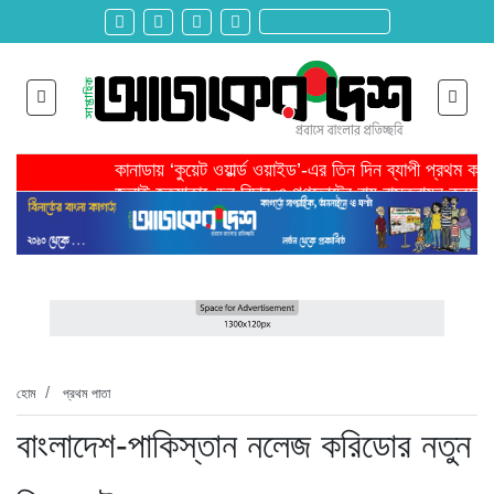
কানাডায় ‘কুয়েট ওয়ার্ল্ড ওয়াইড’-এর তিন দিন ব্যাপী প্রথম ক
জুলাই হত্যাকাণ্ডের বিচার ও গণভোটের রায় বাস্তবায়ন করতে 
তরুণ উদ্ভাবক ও প্রযুক্তি উদ্যোক্তাদের পাশে থাকবে সরকার -প
মাদরাসাকে অবহেলা করা শুরু মুজিব সরকারের আমল থেকে-মাহমু
বাংলাদেশে এসে মার্কিন দূতের ভারতের হাইকমিশনারের সঙ্গে বৈ
শিরোনাম >>
অনেক পরিবার এখনো তাঁদের স্বজন হারানোর বেদনা বয়ে বেড়াচ্
হবিগঞ্জ ছাত্রদল সভাপতিসহ ১১ জনের বিরুদ্ধে এনসিপির মামল
রাজনৈতিক লড়াইয়ে জিততে হলে সাংস্কৃতিক লড়াইয়ে জিততে 
প্রধানমন্ত্রীর সভাপতিত্বে ভূমিকম্প বিষয়ক প্রস্তুতি সভা অনুষ্
সিলেটে বিজিবি মোতায়েন,টানটান উত্তেজনা
হোম
প্রথম পাতা
বাংলাদেশ-পাকিস্তান নলেজ করিডোর নতুন