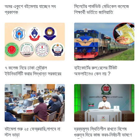
অমর একুশে বইমেলায় যাচ্ছেন সব
সিলেটের পার্কভিউ মেডিকেল কলেজে
প্রকাশক
শিক্ষার্থী ভর্তিতে জালিয়াতি
৭ কলেজ নিয়ে ঢাকা সেন্ট্রাল
হাইকোর্টের রুল:রেলের টিকিট
ইউনিভার্সিটি করার সিদ্ধান্ত সরকারের
অফলাইনেও কেন নয় ?
বইমেলা শুরু ২৫ ফেব্রুয়ারি,লাগবে না
দ্রব্যমূল্য স্থিতিশীল রাখতে বিশেষ
স্টল ভাড়া
গুরুত্ব দিয়ে কাজ করব-নির্বাচনী ভাষণে