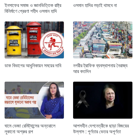
ইনসাফের সমাজ ও জ্ঞানভিত্তিক রাষ্ট্র
ওসমান হাদির লড়াই থামবে না
বিনির্মাণে প্রেরণা শহীদ ওসমান হাদি
ডাক বিভাগের আধুনিকায়ন সময়ের দাবি
নগরীর ট্রাফিক ব্যবস্থাপনায় নৈরাজ্য
আর কতদিন
ঘামে ভেজা রেমিট্যান্সের অন্তরালে
আপসহীন দেশনেত্রীকে ছাড়া বিজয়ের
লুকানো অশ্রুর গল্প
উল্লাস : পূর্ণতার ভেতর অপূর্ণতা