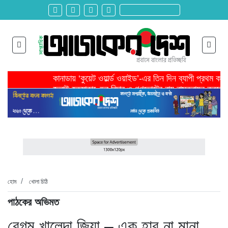
কানাডায় ‘কুয়েট ওয়ার্ল্ড ওয়াইড’-এর তিন দিন ব্যাপী প্রথম ক
জুলাই হত্যাকাণ্ডের বিচার ও গণভোটের রায় বাস্তবায়ন করতে 
তরুণ উদ্ভাবক ও প্রযুক্তি উদ্যোক্তাদের পাশে থাকবে সরকার -প
মাদরাসাকে অবহেলা করা শুরু মুজিব সরকারের আমল থেকে-মাহমু
বাংলাদেশে এসে মার্কিন দূতের ভারতের হাইকমিশনারের সঙ্গে বৈ
শিরোনাম >>
অনেক পরিবার এখনো তাঁদের স্বজন হারানোর বেদনা বয়ে বেড়াচ্
হবিগঞ্জ ছাত্রদল সভাপতিসহ ১১ জনের বিরুদ্ধে এনসিপির মামল
রাজনৈতিক লড়াইয়ে জিততে হলে সাংস্কৃতিক লড়াইয়ে জিততে 
প্রধানমন্ত্রীর সভাপতিত্বে ভূমিকম্প বিষয়ক প্রস্তুতি সভা অনুষ্
সিলেটে বিজিবি মোতায়েন,টানটান উত্তেজনা
হোম
খোলা চিঠি
পাঠকের অভিমত
বেগম খালেদা জিয়া – এক হার না মানা