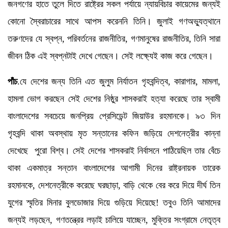
জনগণের হাতে তুলে দিতে রাষ্ট্রের সকল পর্যায়ে ন্যায়বিচার কায়েমের জন্যই
কোনো স্বৈরাচারের সাথে আপস করেননি তিনি। জুলাই গণঅভ্যুত্থানে
তরুণদের যে স্বপ্ন, পরিবর্তনের রাজনীতির, গণমানুষের রাজনীতির, তিনি সারা
জীবন ঠিক এই স্বপ্নটাই দেখে গেছেন। সেই লক্ষ্যেই কাজ করে গেছেন।
পাঁচ
.যে দেশের জন্য তিনি এত জুলুম নির্যাতন গৃহবন্দিত্ব, কারাগার, মামলা,
হামলা ভোগ করছেন সেই দেশের নিষ্ঠুর শাসকরাই হত্যা করেছে তার স্বামী
বাংলাদেশের সবচেয়ে জনপ্রিয় প্রেসিডেন্ট জিয়াউর রহমানকে। ৯৩ দিন
গৃহবন্দি থাকা অবস্থায় মৃত সন্তানের কফিন জড়িয়ে দেশনেত্রীর কান্না
দেখেছে পুরো বিশ্ব। সেই দেশের শাসকরাই নির্বাসনে পাঠিয়েছিল তার বেঁচে
থাকা একমাত্র সন্তান বাংলাদেশের আগামী দিনের রাষ্ট্রনায়ক তারেক
রহমানকে, দেশনেত্রীকে করেছে ঘরছাড়া, বাড়ি থেকে বের করে দিয়ে দীর্ঘ তিন
যুগের স্মৃতির মিনার বুলডোজার দিয়ে গুড়িয়ে দিয়েছে! তবুও তিনি আমাদের
জন্যই লড়ছেন, গণতন্ত্রের লড়াই চালিয়ে যাচ্ছেন, মুক্তির সংগ্রামে নেতৃত্ব