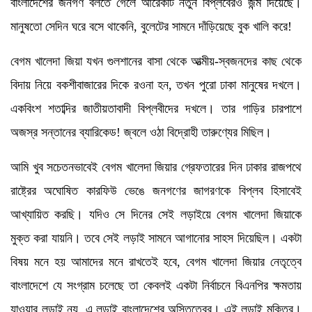
বাংলাদেশের জনগণ বলতে গেলে আরেকটি নতুন বিপ্লবেরও জন্ম দিয়েছে।
মানুষতো সেদিন ঘরে বসে থাকেনি, বুলেটের সামনে দাঁড়িয়েছে বুক খালি করে!
বেগম খালেদা জিয়া যখন গুলশানের বাসা থেকে আত্মীয়-স্বজনদের কাছ থেকে
বিদায় নিয়ে বকশীবাজারের দিকে রওনা হন, তখন পুরো ঢাকা মানুষের দখলে।
একবিংশ শতাব্দির জাতীয়তাবাদী বিপ্লবীদের দখলে। তার গাড়ির চারপাশে
অজস্র সন্তানের ব্যারিকেড! জ্বলে ওঠা বিদ্রোহী তারুণ্যের মিছিল।
আমি খুব সচেতনভাবেই বেগম খালেদা জিয়ার গ্রেফতারের দিন ঢাকার রাজপথে
রাষ্ট্রের অঘোষিত কারফিউ ভেঙে জনগণের জাগরণকে বিপ্লব হিসাবেই
আখ্যায়িত করছি। যদিও সে দিনের সেই লড়াইয়ে বেগম খালেদা জিয়াকে
মুক্ত করা যায়নি। তবে সেই লড়াই সামনে আগানোর সাহস দিয়েছিল। একটা
বিষয় মনে হয় আমাদের মনে রাখতেই হবে, বেগম খালেদা জিয়ার নেতৃত্বে
বাংলাদেশে যে সংগ্রাম চলেছে তা কেবলই একটা নির্বাচনে বিএনপির ক্ষমতায়
যাওয়ার লড়াই নয়, এ লড়াই বাংলাদেশের অস্তিত্বের। এই লড়াই মুক্তির।