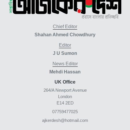
Chief Editor
Shahan Ahmed Chowdhury
Editor
J U Sumon
News Editor
Mehdi Hassan
UK Office
264/A Newport Avenue
London
E14 2ED
07759477025
ajkerdesh@hotmail.com