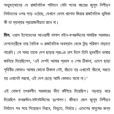
অভ্যুত্থানের যে রাজনৈতিক পাটাতন সেটা পনের বছরের জুলুম নিপীড়ন
নির্যাতনের ওপর গড়ে ওঠেছে, যেখানে বেগম খালেদা জিয়ার রাজনৈতিক ভূমিকা
কী তা ব্যাখ্যার প্রয়োজনীয়তা রাখে না।
তিন.
ওয়ান ইলেভেনের আওয়ামী দালাল মইন-ফখরুদ্দিনের সামরিক সরকারও
দেশনেত্রীকে তার নৈতিক ও রাজনৈতিক অবস্থান থেকে বিন্দু পরিমাণ নাড়াতে
পারেনি। সে সময় তাকে দেশ ছাড়ার প্রচণ্ড চাপ দিলে তিনি দ্ব্যর্থহীন ভাষায়
জানিয়ে দিয়েছিলেন, ‘এই দেশই আমার প্রথম ও শেষ ঠিকানা, এদেশ ছাড়া
পৃথিবীর কোথাও আমার কোনো ঠিকানা নেই, বাঁচতে হয় এখানেই বাঁচবো, মরতে
হয় এখানেই মরবো, এই দেশ ছেড়ে আমি কোথাও যাবো না।‘
এই ঘোষণা তৎকালীন সরকারের ভীত কাঁপিয়ে দিয়েছিল। নড়বড়ে করে
দিয়েছিল ফখরুদ্দিন-মঈনউদ্দিনের দুঃশাসন। জীবনে জেল জুলুম নিপীড়ন
নির্যাতন সব সয়ে গিয়েছেন নিরবে, নিভৃতে, নির্ভয়ে। এদেশের মানুষের জন্য