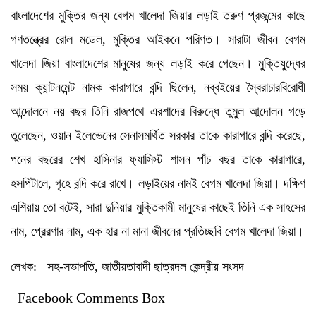
বাংলাদেশের মুক্তির জন্য বেগম খালেদা জিয়ার লড়াই তরুণ প্রজন্মের কাছে
গণতন্ত্রের রোল মডেল, মুক্তির আইকনে পরিণত। সারাটা জীবন বেগম
খালেদা জিয়া বাংলাদেশের মানুষের জন্য লড়াই করে গেছেন। মুক্তিযুদ্ধের
সময় ক্যান্টনমেন্ট নামক কারাগারে বন্দি ছিলেন, নব্বইয়ের স্বৈরাচারবিরোধী
আন্দোলনে নয় বছর তিনি রাজপথে এরশাদের বিরুদ্ধে তুমুল আন্দোলন গড়ে
তুলেছেন, ওয়ান ইলেভেনের সেনাসমর্থিত সরকার তাকে কারাগারে বন্দি করেছে,
পনের বছরের শেখ হাসিনার ফ্যাসিস্ট শাসন পাঁচ বছর তাকে কারাগারে,
হসপিটালে, গৃহে বন্দি করে রাখে। লড়াইয়ের নামই বেগম খালেদা জিয়া। দক্ষিণ
এশিয়ায় তো বটেই, সারা দুনিয়ার মুক্তিকামী মানুষের কাছেই তিনি এক সাহসের
নাম, প্রেরণার নাম, এক হার না মানা জীবনের প্রতিচ্ছবি বেগম খালেদা জিয়া।
লেখক: সহ-সভাপতি, জাতীয়তাবাদী ছাত্রদল কেন্দ্রীয় সংসদ
Facebook Comments Box