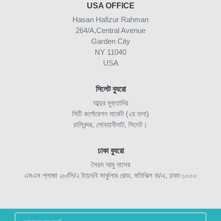
USA OFFICE
Hasan Hafizur Rahman
264/A,Central Avenue
Garden City
NY 11040
USA
সিলেট ব্যুরো
আব্দুর মুক্তাদির
সিটি কর্পোরেশন মার্কেট (২য় তলা)
চালিবন্দর, সোবহানীঘাট, সিলেট।
ঢাকা ব্যুরো
সৈয়দ আবু নাসের
এমএস প্লাজা ২৮/সি/২ টয়েনবি সার্কুলার রোড, মতিঝিল বা/এ, ঢাকা-১০০০