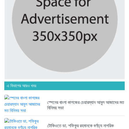
বাংলাদেশে এসে মার্কিন দূতের ভারতের...
৬ দিন আগে
অনেক পরিবার এখনো তাঁদের স্বজন...
৬ দিন আগে
ব্রিকলেইন জামে মসজিদ প্রতিষ্ঠার ৫০...
৬ দিন আগে
এ বিভাগের আরও খবর
হবিগঞ্জ ছাত্রদল সভাপতিসহ ১১ জনের...
১ সপ্তাহ আগে
স্পেনের বাংলা কাগজের চেয়ারম্যান আবুল আজাদের মত
বিনিময় সভা
রাজনৈতিক লড়াইয়ে জিততে হলে সাংস্কৃতিক...
১ সপ্তাহ আগে
টোকিওতে ডা. শফিকুর রহমানকে বর্ণাঢ্য নাগরিক