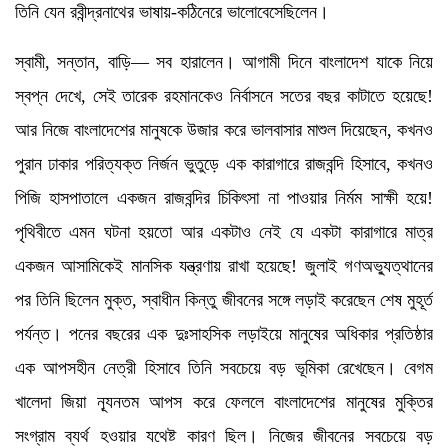
তিনি যেন রবীন্দ্রনাথের ভাষায়-কঠিনেরে ভালোবেসেছিলেন।
স্বামী, সন্তান, বাড়ি— সব হারালেন। আগামী দিনে বাংলাদেশ যাকে নিয়ে
স্বপ্ন দেখে, সেই তারেক রহমানকেও নির্বাসনে সতের বছর কাটাতে হয়েছে!
আর নিজে বাংলাদেশের মানুষকে উজার করে ভালবাসার মাশুল দিয়েছেন, কখনও
পুরান ঢাকার পরিত্যক্ত নির্জন ভুতুড়ে এক কারাগারে রাজবন্দি হিসাবে, কখনও
পিজি হাসপাতালে একজন রাজবন্দির চিকিৎসা না পাওয়ার নির্মম সাক্ষী হয়ে!
পৃথিবীতে এমন ঘটনা হয়তো আর একটাও নেই যে একটা কারাগারে মাত্র
একজন আসামিকেই মানসিক যন্ত্রণায় রাখা হয়েছে! জুলাই গণঅভ্যুত্থানের
পর তিনি ছিলেন মুক্ত, স্বাধীন কিন্তু জীবনের সঙ্গে লড়াই করেছেন শেষ মুহূর্ত
পর্যন্ত। পনের বছরের এক দুঃসাহসিক লড়াইয়ে মানুষের অধিকার প্রতিষ্ঠার
এক আপসহীন নেত্রী হিসাবে তিনি সবচেয়ে বড় ভূমিকা রেখেছেন। বেগম
খালেদা জিয়া ন্যূনতম আপস করে ফেললে বাংলাদেশের মানুষের মুক্তির
সংগ্রাম ব্যর্থ হওয়ার যথেষ্ট কারণ ছিল। নিজের জীবনের সবচেয়ে বড়