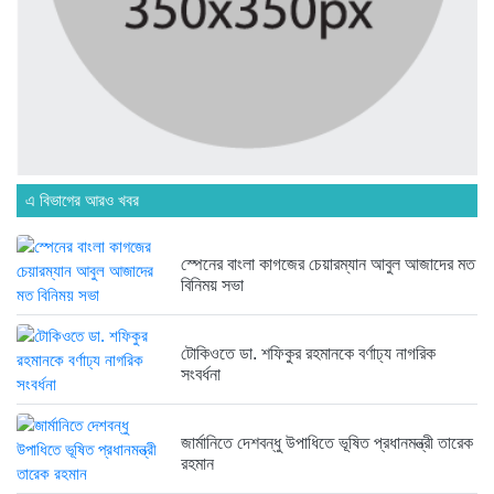
৬ দিন আগে
ব্রিকলেইন জামে মসজিদ প্রতিষ্ঠার ৫০...
৬ দিন আগে
এ বিভাগের আরও খবর
হবিগঞ্জ ছাত্রদল সভাপতিসহ ১১ জনের...
১ সপ্তাহ আগে
স্পেনের বাংলা কাগজের চেয়ারম্যান আবুল আজাদের মত
বিনিময় সভা
রাজনৈতিক লড়াইয়ে জিততে হলে সাংস্কৃতিক...
১ সপ্তাহ আগে
টোকিওতে ডা. শফিকুর রহমানকে বর্ণাঢ্য নাগরিক
সংবর্ধনা
জার্মানিতে দেশবন্ধু উপাধিতে ভূষিত প্রধানমন্ত্রী তারেক
রহমান