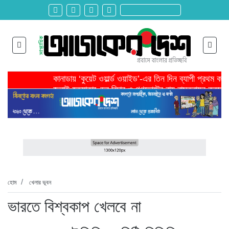
কানাডায় ‘কুয়েট ওয়ার্ল্ড ওয়াইড’-এর তিন দিন ব্যাপী প্রথম ক
জুলাই হত্যাকাণ্ডের বিচার ও গণভোটের রায় বাস্তবায়ন করতে 
তরুণ উদ্ভাবক ও প্রযুক্তি উদ্যোক্তাদের পাশে থাকবে সরকার -প
মাদরাসাকে অবহেলা করা শুরু মুজিব সরকারের আমল থেকে-মাহমু
বাংলাদেশে এসে মার্কিন দূতের ভারতের হাইকমিশনারের সঙ্গে বৈ
শিরোনাম >>
অনেক পরিবার এখনো তাঁদের স্বজন হারানোর বেদনা বয়ে বেড়াচ্
হবিগঞ্জ ছাত্রদল সভাপতিসহ ১১ জনের বিরুদ্ধে এনসিপির মামল
রাজনৈতিক লড়াইয়ে জিততে হলে সাংস্কৃতিক লড়াইয়ে জিততে 
প্রধানমন্ত্রীর সভাপতিত্বে ভূমিকম্প বিষয়ক প্রস্তুতি সভা অনুষ্
সিলেটে বিজিবি মোতায়েন,টানটান উত্তেজনা
হোম
খেলার ভূবন
ভারতে বিশ্বকাপ খেলবে না