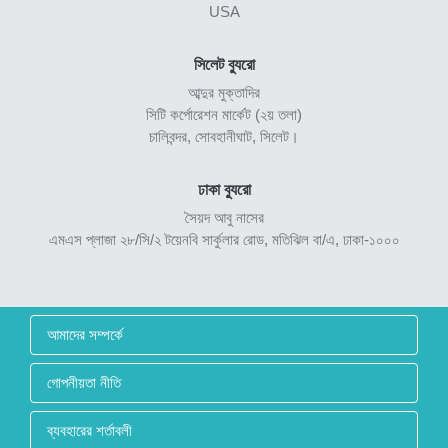
USA
সিলেট ব্যুরো
আব্দুর মুক্তাদির
সিটি কর্পোরেশন মার্কেট (২য় তলা)
চালিবন্দর, সোবহানীঘাট, সিলেট।
ঢাকা ব্যুরো
সৈয়দ আবু নাসের
এমএস প্লাজা ২৮/সি/২ টয়েনবি সার্কুলার রোড, মতিঝিল বা/এ, ঢাকা-১০০০
আমাদের সম্পর্কে
গোপনীয়তা নীতি
ব্যবহারের শর্তাবলী