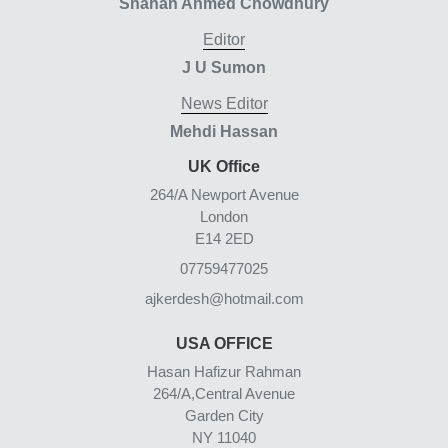
Shahan Ahmed Chowdhury
Editor
J U Sumon
News Editor
Mehdi Hassan
UK Office
264/A Newport Avenue
London
E14 2ED
07759477025
ajkerdesh@hotmail.com
USA OFFICE
Hasan Hafizur Rahman
264/A,Central Avenue
Garden City
NY 11040