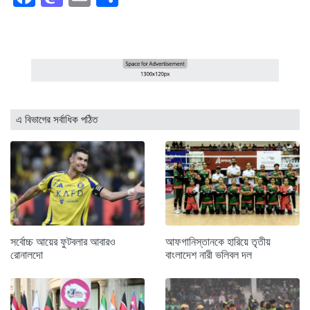
এ বিভাগের সর্বাধিক পঠিত
সর্বোচ্চ আয়ের ফুটবলার আবারও
আফগানিস্তানকে হারিয়ে তৃতীয়
রোনালদো
বাংলাদেশ নারী ভলিবল দল