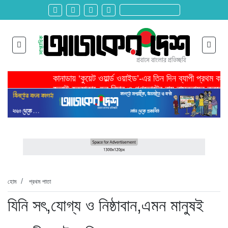
কানাডায় ‘কুয়েট ওয়ার্ল্ড ওয়াইড’-এর তিন দিন ব্যাপী প্রথম ক
জুলাই হত্যাকাণ্ডের বিচার ও গণভোটের রায় বাস্তবায়ন করতে 
তরুণ উদ্ভাবক ও প্রযুক্তি উদ্যোক্তাদের পাশে থাকবে সরকার -প
মাদরাসাকে অবহেলা করা শুরু মুজিব সরকারের আমল থেকে-মাহমু
বাংলাদেশে এসে মার্কিন দূতের ভারতের হাইকমিশনারের সঙ্গে বৈ
শিরোনাম >>
অনেক পরিবার এখনো তাঁদের স্বজন হারানোর বেদনা বয়ে বেড়াচ্
হবিগঞ্জ ছাত্রদল সভাপতিসহ ১১ জনের বিরুদ্ধে এনসিপির মামল
রাজনৈতিক লড়াইয়ে জিততে হলে সাংস্কৃতিক লড়াইয়ে জিততে 
প্রধানমন্ত্রীর সভাপতিত্বে ভূমিকম্প বিষয়ক প্রস্তুতি সভা অনুষ্
সিলেটে বিজিবি মোতায়েন,টানটান উত্তেজনা
হোম
প্রথম পাতা
যিনি সৎ,যোগ্য ও নিষ্ঠাবান,এমন মানুষই