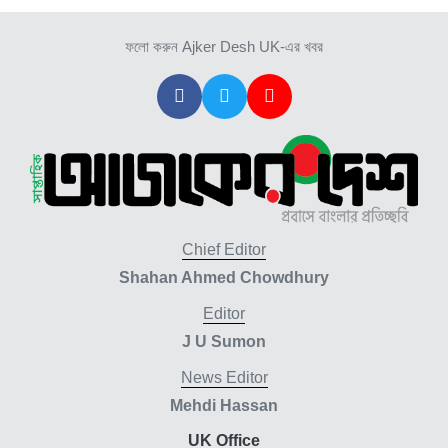
ফলো করুন Ajker Desh UK-এর খবর
Chief Editor
Shahan Ahmed Chowdhury
Editor
J U Sumon
News Editor
Mehdi Hassan
UK Office