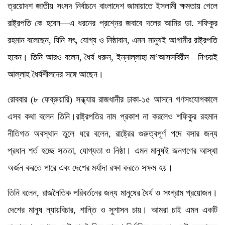
ত্রয়োদশ জাতীয় সংসদ নির্বাচনে বাংলাদেশ জামায়াতে ইসলামী ক্ষমতায় গেলে
রাষ্ট্রপতি কে হবেন—এ ধরনের প্রশ্নের জবাবে দলের আমির ডা. শফিকুর
রহমান বলেছেন, যিনি সৎ, যোগ্য ও নিষ্ঠাবান, এমন মানুষই আগামীর রাষ্ট্রপতি
হবেন। তিনি আরও বলেন, ধৈর্য ধরুন, ইন্নাল্লাহা মা’আসসবিরীন—নিশ্চয়ই
আল্লাহ ধৈর্যশীলদের সঙ্গে আছেন।
রোববার (৮ ফেব্রুয়ারি) সন্ধ্যায় রাজধানীর ঢাকা-১৫ আসনে গণসংযোগকালে
এসব কথা বলেন তিনি।রাষ্ট্রপতির নাম প্রকাশ না করলেও শফিকুর রহমান
নীতিগত অবস্থান তুলে ধরে বলেন, রাষ্ট্রের গুরুত্বপূর্ণ পদে বসার জন্য
প্রধান শর্ত হচ্ছে সততা, যোগ্যতা ও নিষ্ঠা। এমন মানুষই জনগণের আস্থা
অর্জন করতে পারে এবং দেশের মর্যাদা রক্ষা করতে সক্ষম হয়।
তিনি বলেন, রাজনৈতিক পরিবর্তনের জন্য মানুষের ধৈর্য ও সংগ্রাম প্রয়োজন।
দেশের মানুষ ন্যায়বিচার, শান্তি ও সুশাসন চায়। আমরা চাই এমন একটি