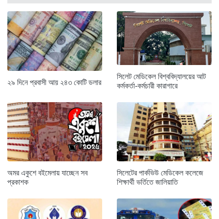
সিলেট মেডিকেল বিশ্ববিদ্যালয়ের আট
২৯ দিনে প্রবাসী আয় ২৪৩ কোটি ডলার
কর্মকর্তা-কর্মচারী কারাগারে
অমর একুশে বইমেলায় যাচ্ছেন সব
সিলেটের পার্কভিউ মেডিকেল কলেজে
প্রকাশক
শিক্ষার্থী ভর্তিতে জালিয়াতি