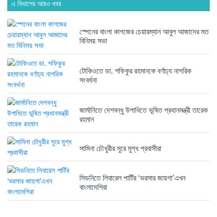
এ বিভাগের আরও খবর
হবিগঞ্জ ছাত্রদল সভাপতিসহ ১১ জনের...
১ সপ্তাহ আগে
স্পেনের বাংলা কাগজের চেয়ারম্যান আবুল আজাদের মত
বিনিময় সভা
রাজনৈতিক লড়াইয়ে জিততে হলে সাংস্কৃতিক...
১ সপ্তাহ আগে
টোকিওতে ডা. শফিকুর রহমানকে বর্ণাঢ্য নাগরিক
সংবর্ধনা
জার্মানিতে দেশবন্ধু উপাধিতে ভূষিত প্রধানমন্ত্রী তারেক
রহমান
সামিনা চৌধুরীর সুরে মুগ্ধ প্রবাসীরা
সিডনিতে লিবারেল পার্টির ‘ভরসার জায়গা’এখন
বাংলাদেশিরা