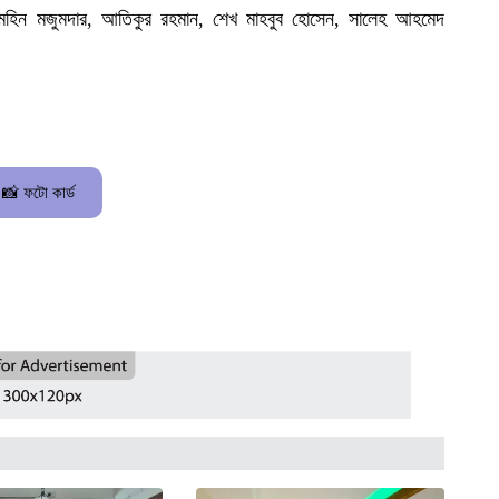
 মহিন মজুমদার, আতিকুর রহমান, শেখ মাহবুব হোসেন, সালেহ আহমেদ
📸 ফটো কার্ড