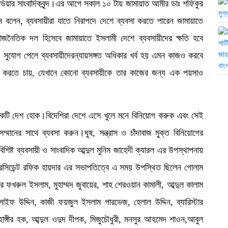
িডিয়ার সাংবাদিকবৃন্দ।এর আগে সকাল ১০ টায় জামায়াত আমীর ডাঃ শফিকুর
নে বলেন, ব্যবসায়ীরা যাতে নিরাপদে দেশে ব্যবসা করতে পারেন জামায়াতে
াজনৈতিক দল হিসেবে জামায়াতে ইসলামী দেশে ব্যবসায়ীদের ক্ষতি হবে
ুযোগ পেলে ব্যবসায়ীদেরন্যায়সঙ্গত অধিকার খর্ব হয় এমন কাজও করবে
ী করতে চায়, যেখানে কোনো ব্যবসায়ীকে তার কাজের জন্য এক পয়সাও
 একটি দেশ হোক।বিদেশিরা দেশে এসে খুলে মনে বিনিয়োগ করুক এবং সেই
্মানের সাথে ব্যবসা করুন।ঘুষ, সন্ত্রাস ও চাঁদাবাজ মুক্ত বিনিয়োগের
শিষ্ট ব্যবসায়ী ও সাংবাদিক আব্দুল মুনিম জাহেদী ক্যারল এর উপস্থাপনায়
র প্রেসিডেন্ট রফিক হায়দার এর সভাপতিত্বে এ সময় উপস্থিত ছিলেন গোলাম
িস্টার ফখরুল ইসলাম, মুহাম্মদ জুবায়ের, শাহ শেরওয়ান কামালী, আব্দুল কালাম
 সাইফ উদ্দিন, কাজী ফয়জুল ইসলাম পারভেজ, হেলাল উদ্দিন, ব্যারিস্টার
াহাঙ্গীর হক, আব্দুল ওদুদ দীপক, মিজুচৌধুরী, মনসুর আহমেদ শাওন,আবুল