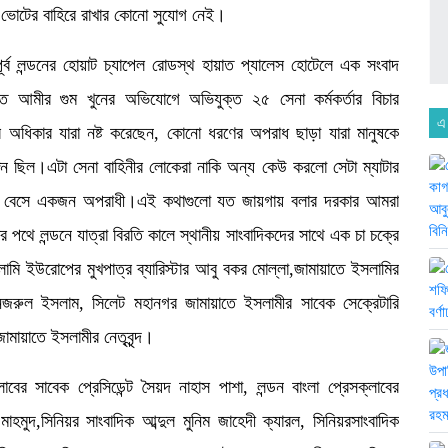
র ভোটের বাহিরে রাখার কোনো সুযোগ নেই।
্ব লন্ডনের হোয়াট চ্যাপেল রোডস্থ হায়াত প্যালেস হোটেলে এক সংবাদ
 আমীর গুম খুনের অভিযোগে অভিযুক্ত ২৫ সেনা কর্মকর্তার বিচার
এ
র অধিকার যারা নষ্ট করেছেন, কোনো ধরণের অপরাধ ছাড়া যারা মানুষকে
্গন ছিল।এটা সেনা বাহিনীর লোকেরা নাকি অন্য কেউ করলো সেটা ম্যাটার
র বেসে একজন অপরাধী।এই কথাগুলো যত জায়গায় বলার দরকার আমরা
র পথে লন্ডনে যাত্রা বিরতি কালে স্থানীয় সাংবাদিকদের সাথে এক চা চক্রে
ি ইউরোপের মুখপাত্র ব্যারিস্টার আবু বকর মোল্লা,জামায়াতে ইসলামির
র নজরুল ইসলাম, সিলেট মহানগর জামায়াতে ইসলামীর সাবেক সেক্রেটারি
ামায়াতে ইসলামীর নেতৃবৃন্দ।
াবের সাবেক প্রেসিডেন্ট সৈয়দ নাহাস পাশা, লন্ডন বাংলা প্রেসক্লাবের
র মাহমুদ,সিনিয়র সাংবাদিক আব্দুল মুনিম জাহেদী ক্যারল, সিনিয়রসাংবাদিক