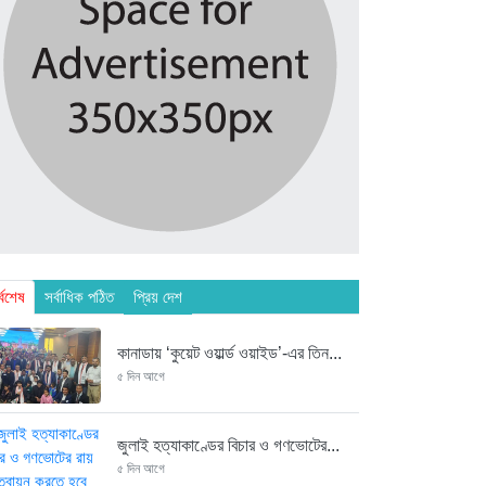
্বশেষ
সর্বাধিক পঠিত
প্রিয় দেশ
কানাডায় ‘কুয়েট ওয়ার্ল্ড ওয়াইড’-এর তিন...
৫ দিন আগে
জুলাই হত্যাকাণ্ডের বিচার ও গণভোটের...
৫ দিন আগে