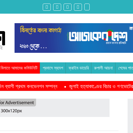
বিলাতে আমাদের কমিউনিটি
প্রবাসে স্বদেশ
ক্রাইম ডায়েরি
রুপালী আয়না
শেষের পাত
ন দিন ব্যাপী প্রথম কনভেনশন সম্পন্ন
জুলাই হত্যাকাণ্ডের বিচার ও গণভোটের
পাশে থাকবে সরকার -প্রধানমন্ত্রী
মাদরাসাকে অবহেলা করা শুরু মুজিব সরক
ইকমিশনারের সঙ্গে বৈঠক অপ্রত্যাশিত- শফিকুর রহমান
অনেক পরিবার এখনো তা
ুদ্ধে এনসিপির মামলা
রাজনৈতিক লড়াইয়ে জিততে হলে সাংস্কৃতিক লড়াইয়
 প্রস্তুতি সভা অনুষ্ঠিত
সিলেটে বিজিবি মোতায়েন,টানটান উত্তেজনা