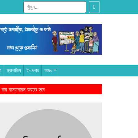
া
ম্যাগাজিন
ই-পেপার
আরও
 রায় বাস্তবায়ন করতে হবে
ারের আমল থেকে-মাহমুদুর রহমান
ঁদের স্বজন হারানোর বেদনা বয়ে বেড়াচ্ছে
ে জিততে হবে