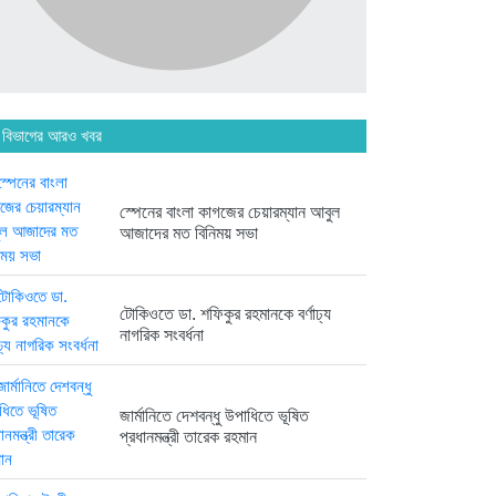
অনেক পরিবার এখনো তাঁদের স্বজন...
৬ দিন আগে
 বিভাগের আরও খবর
ব্রিকলেইন জামে মসজিদ প্রতিষ্ঠার ৫০...
৬ দিন আগে
স্পেনের বাংলা কাগজের চেয়ারম্যান আবুল
আজাদের মত বিনিময় সভা
হবিগঞ্জ ছাত্রদল সভাপতিসহ ১১ জনের...
টোকিওতে ডা. শফিকুর রহমানকে বর্ণাঢ্য
১ সপ্তাহ আগে
নাগরিক সংবর্ধনা
রাজনৈতিক লড়াইয়ে জিততে হলে
সাংস্কৃতিক...
জার্মানিতে দেশবন্ধু উপাধিতে ভূষিত
১ সপ্তাহ আগে
প্রধানমন্ত্রী তারেক রহমান