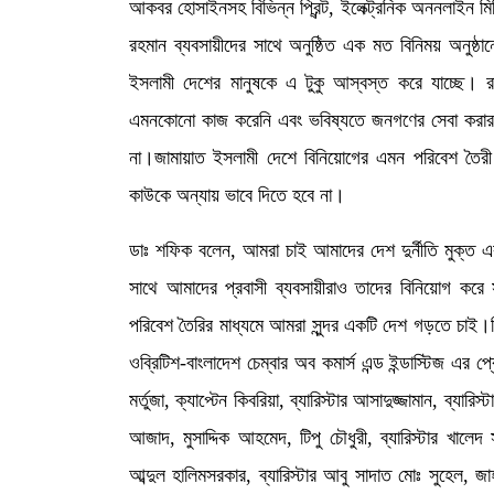
আকবর হোসাইনসহ বিভিন্ন প্রিন্ট, ইলেক্ট্রনিক অননলাইন ম
রহমান ব্যবসায়ীদের সাথে অনুষ্ঠিত এক মত বিনিময় অনুষ্ঠা
ইসলামী দেশের মানুষকে এ টুকু আস্বস্ত করে যাচ্ছে। র
এমনকোনো কাজ করেনি এবং ভবিষ্যতে জনগণের সেবা করার স
না।জামায়াত ইসলামী দেশে বিনিয়োগের এমন পরিবেশ তৈর
কাউকে অন্যায় ভাবে দিতে হবে না।
ডাঃ শফিক বলেন, আমরা চাই আমাদের দেশ দুর্নীতি মুক্ত
সাথে আমাদের প্রবাসী ব্যবসায়ীরাও তাদের বিনিয়োগ করে সম
পরিবেশ তৈরির মাধ্যমে আমরা সুন্দর একটি দেশ গড়তে চাই।বি
ওব্রিটিশ-বাংলাদেশ চেম্বার অব কমার্স এন্ড ইন্ডাস্টিজ এ
মর্তুজা, ক্যাপ্টেন কিবরিয়া, ব্যারিস্টার আসাদুজ্জামান, ব্যার
আজাদ, মুসাদ্দিক আহমেদ, টিপু চৌধুরী, ব্যারিস্টার খালেদ
আব্দুল হালিমসরকার, ব্যারিস্টার আবু সাদাত মোঃ সুহেল, জ