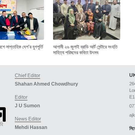
শে সাপ্তাহিক দেশ’র যুগপূর্তি
আগামী ২৬ জুলাই ব্রাডি আর্ট সেন্টারে সংহতি
সাহিত্য পরিষদের কবিতা উৎসব
UK
Chief Editor
26
Shahan Ahmed Chowdhury
Lo
E1
Editor
J U Sumon
07
aj
News Editor
Mehdi Hassan
সিল