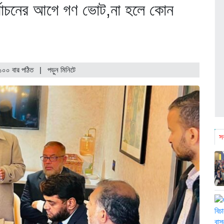
র্বাচনের আগে গণ ভোট,না হলে কোন
১০০ বার পঠিত
| পড়ুন
মিনিটে
সর