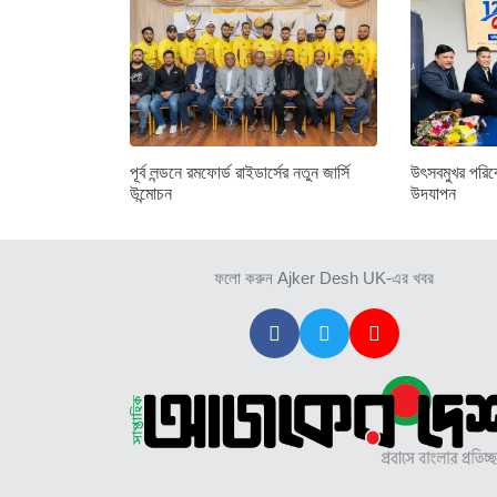
পূর্ব লন্ডনে রমফোর্ড রাইডার্সের নতুন জার্সি
উৎসবমুখর পরিবে
উন্মোচন
উদযাপন
ফলো করুন Ajker Desh UK-এর খবর