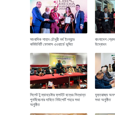
সাংবাদিক শাহান চৌধুরী নর্থ ইংল্যান্ড
বাংলাদেশ প্রে
কমিউনিটি ফোকাস এওয়ার্ডে ভূষিত
উদ্বোধন
সিলেট টু ম্যানচেষ্টার ফ্লাইট বন্ধের সিন্ধান্ত
যুক্তরাজ্য অনল
পুনর্বিবেচনার দাবিতে নিউপোর্ট শহরে সভা
সভা অনুষ্ঠিত
অনুষ্ঠিত