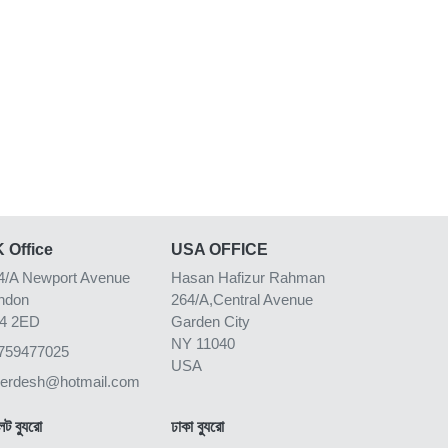
 Office
USA OFFICE
4/A Newport Avenue
Hasan Hafizur Rahman
ndon
264/A,Central Avenue
4 2ED
Garden City
NY 11040
759477025
USA
kerdesh@hotmail.com
েট ব্যুরো
ঢাকা ব্যুরো