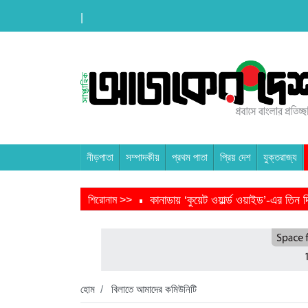
|
নীড়পাতা
সম্পাদকীয়
প্রথম পাতা
প্রিয় দেশ
যুক্তরাজ্য
কানাডায় ‘কুয়েট ওয়ার্ল্ড ওয়াইড’-এর তি
শিরোনাম >>
তরুণ উদ্ভাবক ও প্রযুক্তি উদ্যোক্তাদের 
বাংলাদেশে এসে মার্কিন দূতের ভারতের হা
হবিগঞ্জ ছাত্রদল সভাপতিসহ ১১ জনের বির
হোম
বিলাতে আমাদের কমিউনিটি
প্রধানমন্ত্রীর সভাপতিত্বে ভূমিকম্প বিষয়ক