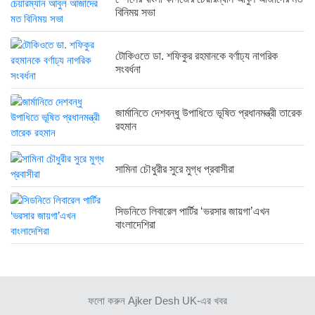
১ সপ্তাহ আগে
বিনিময় সভা
রাজনৈতিক লড়াইয়ে জিততে হলে সাংস্কৃতিক...
টোকিওতে ডা. শফিকুর রহমানকে বর্ণাঢ্য নাগরিক
১ সপ্তাহ আগে
সংবর্ধনা
জার্মানিতে দেশবন্ধু উপাধিতে ভূষিত প্রধানমন্ত্রী তারেক
রহমান
সামিনা চৌধুরীর সুরে মুগ্ধ প্রবাসীরা
সিডনিতে লিবারেল পার্টির ‘ভরসার জায়গা’এখন
বাংলাদেশিরা
ফলো করুন Ajker Desh UK-এর খবর