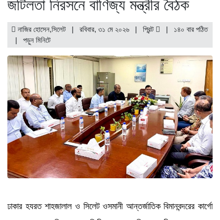
জটিলতা নিরসনে বাণিজ্য মন্ত্রীর বৈঠক
নাজির হোসেন,সিলেট | রবিবার, ৩১ মে ২০২৬ |
প্রিন্ট
|
১৪০ বার পঠিত
| পড়ুন
মিনিটে
ঢাকার হযরত শাহজালাল ও সিলেট ওসমানী আন্তর্জাতিক বিমানবন্দরের কার্গো