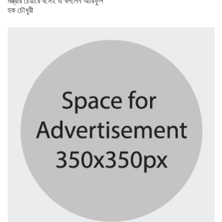
মন্ত্রীর চেয়ারে বসেই যা বললেন আরিফুল
হক চৌধুরী