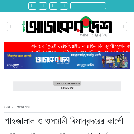
কানাডায় ‘কুয়েট ওয়ার্ল্ড ওয়াইড’-এর তিন দিন ব্যাপী প্রথম ক
জুলাই হত্যাকাণ্ডের বিচার ও গণভোটের রায় বাস্তবায়ন করতে 
তরুণ উদ্ভাবক ও প্রযুক্তি উদ্যোক্তাদের পাশে থাকবে সরকার -প
মাদরাসাকে অবহেলা করা শুরু মুজিব সরকারের আমল থেকে-মাহমু
বাংলাদেশে এসে মার্কিন দূতের ভারতের হাইকমিশনারের সঙ্গে বৈ
শিরোনাম >>
অনেক পরিবার এখনো তাঁদের স্বজন হারানোর বেদনা বয়ে বেড়াচ্
হবিগঞ্জ ছাত্রদল সভাপতিসহ ১১ জনের বিরুদ্ধে এনসিপির মামল
রাজনৈতিক লড়াইয়ে জিততে হলে সাংস্কৃতিক লড়াইয়ে জিততে 
প্রধানমন্ত্রীর সভাপতিত্বে ভূমিকম্প বিষয়ক প্রস্তুতি সভা অনুষ্
সিলেটে বিজিবি মোতায়েন,টানটান উত্তেজনা
হোম
প্রথম পাতা
শাহজালাল ও ওসমানী বিমানবন্দরের কার্গো