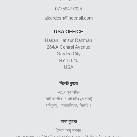
07759477025
ajkerdesh@hotmail.com
USA OFFICE
Hasan Hafizur Rahman
264/A,Central Avenue
Garden City
NY 11040
USA
সিলেট ব্যুরো
আব্দুর মুক্তাদির
সিটি কর্পোরেশন মার্কেট (২য় তলা)
চালিবন্দর, সোবহানীঘাট, সিলেট।
ঢাকা ব্যুরো
সৈয়দ আবু নাসের
এমএস প্লাজা ২৮/সি/২ টয়েনবি সার্কুলার রোড, মতিঝিল বা/এ, ঢাকা-১০০০