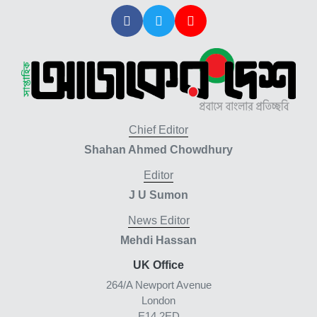
Chief Editor
Shahan Ahmed Chowdhury
Editor
J U Sumon
News Editor
Mehdi Hassan
UK Office
264/A Newport Avenue
London
E14 2ED