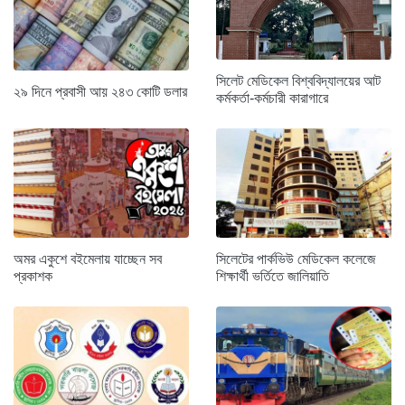
সিলেট মেডিকেল বিশ্ববিদ্যালয়ের আট
২৯ দিনে প্রবাসী আয় ২৪৩ কোটি ডলার
কর্মকর্তা-কর্মচারী কারাগারে
অমর একুশে বইমেলায় যাচ্ছেন সব
সিলেটের পার্কভিউ মেডিকেল কলেজে
প্রকাশক
শিক্ষার্থী ভর্তিতে জালিয়াতি