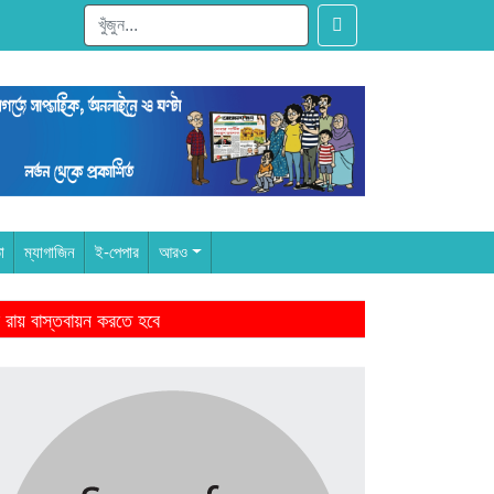
া
ম্যাগাজিন
ই-পেপার
আরও
 রায় বাস্তবায়ন করতে হবে
ারের আমল থেকে-মাহমুদুর রহমান
ঁদের স্বজন হারানোর বেদনা বয়ে বেড়াচ্ছে
ে জিততে হবে