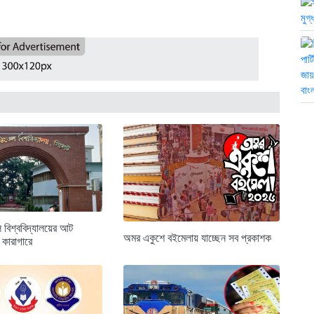
 বিশ্ববিদ্যালয়ের আট
অমর একুশে বইমেলায় যাচ্ছেন সব প্রকাশক
রী কারাগারে