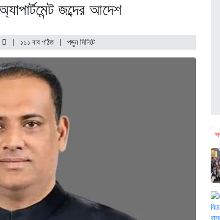
যাপার্টমেন্ট জব্দের আদেশ
্ট
|
১১১ বার পঠিত
| পড়ুন
মিনিটে
সর