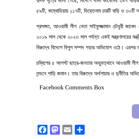
দুদক সূত্রে জানা গেছে, বিদেশে থাকা জাবেদের ২৯৭ বাড়ির ম
৫৯টি, কম্বোডিয়ায় ১১৭টি, ভিয়েতনাম চারটি বাড়ি ও ৩০টি অ্য
প্রসঙ্গত, আওয়ামী লীগ নেতা সাইফুজ্জামান চৌধুরী জাবেদ ২
২০১৯ সাল থেকে ২০২৩ সাল পর্যন্ত একই মন্ত্রণালয়ের মন্ত
বিরুদ্ধে বিদেশে বিপুল সম্পদ গড়ার অভিযোগ ওঠে। এরপর তাক
চব্বিশের ৫ আগস্ট ছাত্র-জনতার অভ্যুত্থানে আওয়ামী লীগ স
লন্ডনে পাড়ি জমান। তার বিরুদ্ধে অর্থপাচার ও দুর্নীতি
Facebook Comments Box
Facebook
Mastodon
Email
Share