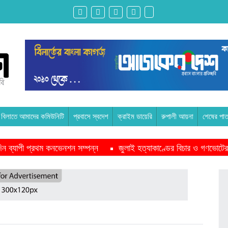
বিলাতে আমাদের কমিউনিটি
প্রবাসে স্বদেশ
ক্রাইম ডায়েরি
রুপালী আয়না
শেষের পাত
ন দিন ব্যাপী প্রথম কনভেনশন সম্পন্ন
জুলাই হত্যাকাণ্ডের বিচার ও গণভোটের
পাশে থাকবে সরকার -প্রধানমন্ত্রী
মাদরাসাকে অবহেলা করা শুরু মুজিব সরক
ইকমিশনারের সঙ্গে বৈঠক অপ্রত্যাশিত- শফিকুর রহমান
অনেক পরিবার এখনো তা
ুদ্ধে এনসিপির মামলা
রাজনৈতিক লড়াইয়ে জিততে হলে সাংস্কৃতিক লড়াইয়
 প্রস্তুতি সভা অনুষ্ঠিত
সিলেটে বিজিবি মোতায়েন,টানটান উত্তেজনা