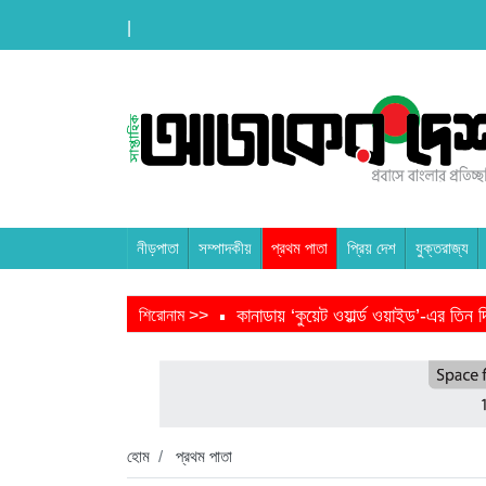
|
নীড়পাতা
সম্পাদকীয়
প্রথম পাতা
প্রিয় দেশ
যুক্তরাজ্য
কানাডায় ‘কুয়েট ওয়ার্ল্ড ওয়াইড’-এর তি
শিরোনাম >>
তরুণ উদ্ভাবক ও প্রযুক্তি উদ্যোক্তাদের 
বাংলাদেশে এসে মার্কিন দূতের ভারতের হা
হবিগঞ্জ ছাত্রদল সভাপতিসহ ১১ জনের বির
হোম
প্রথম পাতা
প্রধানমন্ত্রীর সভাপতিত্বে ভূমিকম্প বিষয়ক