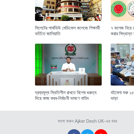
সিলেটের পার্কভিউ মেডিকেল কলেজে শিক্ষার্থী
৭ কলেজ নিয়ে ঢাক
ভর্তিতে জালিয়াতি
করার সিদ্ধান্ত
দ্রব্যমূল্য স্থিতিশীল রাখতে বিশেষ গুরুত্ব
বইমেলা শুরু ২৫
দিয়ে কাজ করব-নির্বাচনী ভাষণে নাহিদ
ভাড়া
ফলো করুন Ajker Desh UK-এর খবর