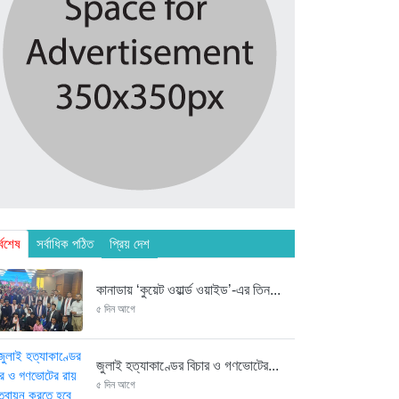
্বশেষ
সর্বাধিক পঠিত
প্রিয় দেশ
কানাডায় ‘কুয়েট ওয়ার্ল্ড ওয়াইড’-এর তিন...
৫ দিন আগে
জুলাই হত্যাকাণ্ডের বিচার ও গণভোটের...
৫ দিন আগে