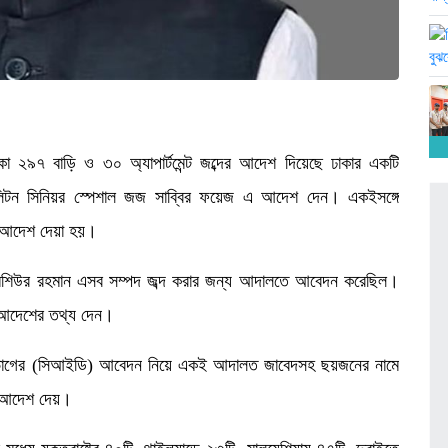
 থাকা ২৯৭ বাড়ি ও ৩০ অ্যাপার্টমেন্ট জব্দের আদেশ দিয়েছে ঢাকার একটি
পলিটন সিনিয়র স্পেশাল জজ সাব্বির ফয়েজ এ আদেশ দেন। একইসঙ্গে
রও আদেশ দেয়া হয়।
লক মশিউর রহমান এসব সম্পদ জব্দ করার জন্য আদালতে আবেদন করেছিল।
 আদেশের তথ্য দেন।
িভাগের (সিআইডি) আবেদন নিয়ে একই আদালত জাবেদসহ ছয়জনের নামে
ও আদেশ দেয়।