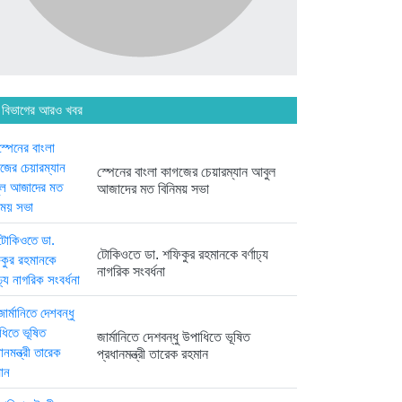
৫ দিন আগে
ব্রিকলেইন জামে মসজিদ প্রতিষ্ঠার ৫০...
 বিভাগের আরও খবর
৫ দিন আগে
স্পেনের বাংলা কাগজের চেয়ারম্যান আবুল
আজাদের মত বিনিময় সভা
হবিগঞ্জ ছাত্রদল সভাপতিসহ ১১ জনের...
১ সপ্তাহ আগে
টোকিওতে ডা. শফিকুর রহমানকে বর্ণাঢ্য
নাগরিক সংবর্ধনা
রাজনৈতিক লড়াইয়ে জিততে হলে
সাংস্কৃতিক...
১ সপ্তাহ আগে
জার্মানিতে দেশবন্ধু উপাধিতে ভূষিত
প্রধানমন্ত্রী তারেক রহমান