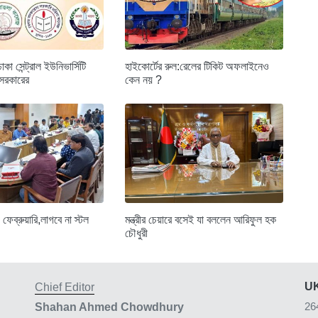
া সেন্ট্রাল ইউনিভার্সিটি
হাইকোর্টের রুল:রেলের টিকিট অফলাইনেও
 সরকারের
কেন নয় ?
 ফেব্রুয়ারি,লাগবে না স্টল
মন্ত্রীর চেয়ারে বসেই যা বললেন আরিফুল হক
চৌধুরী
UK
Chief Editor
26
Shahan Ahmed Chowdhury