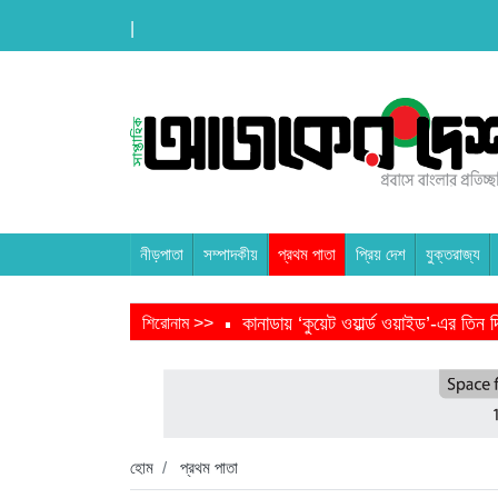
|
নীড়পাতা
সম্পাদকীয়
প্রথম পাতা
প্রিয় দেশ
যুক্তরাজ্য
কানাডায় ‘কুয়েট ওয়ার্ল্ড ওয়াইড’-এর তি
শিরোনাম >>
তরুণ উদ্ভাবক ও প্রযুক্তি উদ্যোক্তাদের 
বাংলাদেশে এসে মার্কিন দূতের ভারতের হা
হবিগঞ্জ ছাত্রদল সভাপতিসহ ১১ জনের বির
হোম
প্রথম পাতা
প্রধানমন্ত্রীর সভাপতিত্বে ভূমিকম্প বিষয়ক