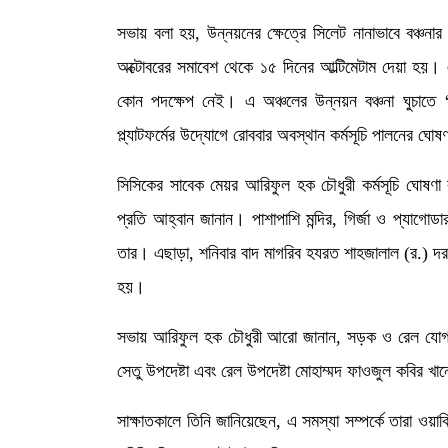
সভায় বলা হয়, উন্নয়নের ক্ষেত্রে সিলেট নানাভাবে বঞ্চনা
অক্টোবরের সমাবেশ থেকে ১৫ দিনের আল্টিমেটাম দেয়া হয়। এ
কোন পদক্ষেপ নেই। এ অঞ্চলের উন্নয়ন বঞ্চনা ঘুচাত
প্ল্যাটফর্মের উদ্যোগে রোববার অবস্থান কর্মসূচি পালনের ঘো
সিসিকের সাবেক মেয়র আরিফুল হক চৌধুরী কর্মসূচি ঘোষণা 
প্রতি আহ্বান জানান। পাশাপাশি মন্দির, গির্জা ও প্যাগোডা
তার। এছাড়া, শনিবার বাদ মাগরিব হযরত শাহজালাল (র.) দরগা
হয়।
সভায় আরিফুল হক চৌধুরী আরো জানান, সড়ক ও রেল যোগাযো
সেতু উপদেষ্টা এবং রেল উপদেষ্টা মোহাম্মদ ফাওজুল কবির খা
সাক্ষাতকালে তিনি জানিয়েছেন, এ সমস্যা সম্পর্কে তারা ওয়