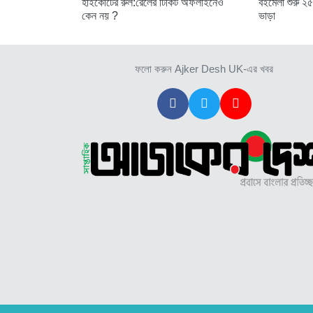
হাইকোর্টের রুল:রেলের টিকিট অফলাইনেও
বইমেলা শুরু ২৫
কেন নয় ?
ভাড়া
ফলো করুন Ajker Desh UK-এর খবর