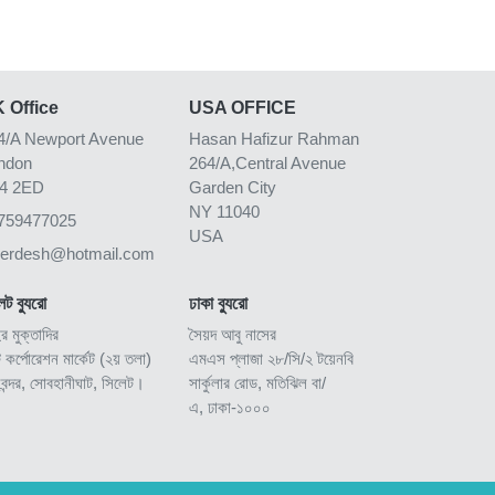
 Office
USA OFFICE
4/A Newport Avenue
Hasan Hafizur Rahman
ndon
264/A,Central Avenue
4 2ED
Garden City
NY 11040
759477025
USA
kerdesh@hotmail.com
েট ব্যুরো
ঢাকা ব্যুরো
ুর মুক্তাদির
সৈয়দ আবু নাসের
ি কর্পোরেশন মার্কেট (২য় তলা)
এমএস প্লাজা ২৮/সি/২ টয়েনবি
িবন্দর, সোবহানীঘাট, সিলেট।
সার্কুলার রোড, মতিঝিল বা/
এ, ঢাকা-১০০০