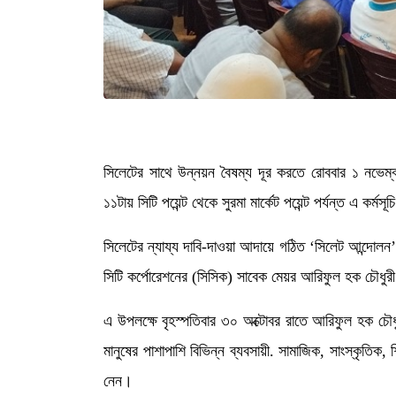
সিলেটের সাথে উন্নয়ন বৈষম্য দূর করতে রোববার ১ নভেম
১১টায় সিটি পয়েন্ট থেকে সুরমা মার্কেট পয়েন্ট পর্যন্ত এ কর্মস
সিলেটের ন্যায্য দাবি-দাওয়া আদায়ে গঠিত ‘সিলেট আন্দোলন
সিটি কর্পোরেশনের (সিসিক) সাবেক মেয়র আরিফুল হক চৌধুরী
এ উপলক্ষে বৃহস্পতিবার ৩০ অক্টোবর রাতে আরিফুল হক চৌধুর
মানুষের পাশাপাশি বিভিন্ন ব্যবসায়ী. সামাজিক, সাংস্কৃতিক, 
নেন।