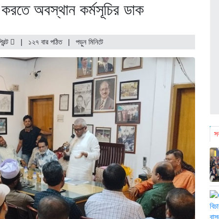
 করতে অবস্থান কর্মসূচির ডাক
্রিন্ট
|
১২৭ বার পঠিত
| পড়ুন
মিনিটে
সর