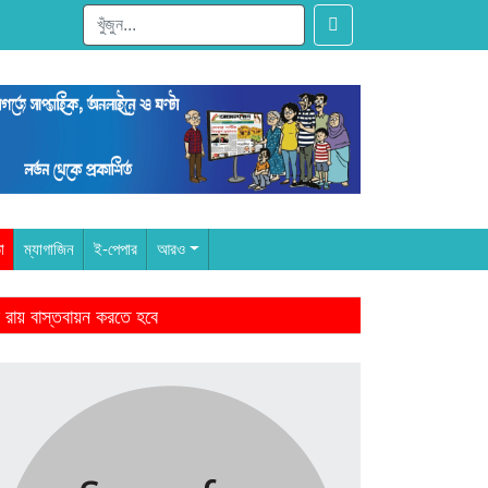
া
ম্যাগাজিন
ই-পেপার
আরও
 রায় বাস্তবায়ন করতে হবে
ারের আমল থেকে-মাহমুদুর রহমান
ঁদের স্বজন হারানোর বেদনা বয়ে বেড়াচ্ছে
ে জিততে হবে