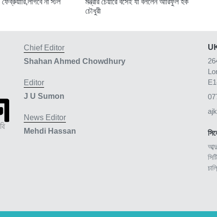
 ফেব্রুয়ারি,লাগবে না স্টল
মন্ত্রীর চেয়ারে বসেই যা বললেন আরিফুল হক
চৌধুরী
UK
Chief Editor
26
Shahan Ahmed Chowdhury
Lo
E1
Editor
J U Sumon
07
aj
News Editor
Mehdi Hassan
সিল
আব্দ
সিট
চাল