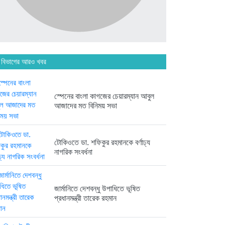
অনেক পরিবার এখনো তাঁদের স্বজন...
৩ দিন আগে
 বিভাগের আরও খবর
ব্রিকলেইন জামে মসজিদ প্রতিষ্ঠার ৫০...
৩ দিন আগে
স্পেনের বাংলা কাগজের চেয়ারম্যান আবুল
আজাদের মত বিনিময় সভা
হবিগঞ্জ ছাত্রদল সভাপতিসহ ১১ জনের...
টোকিওতে ডা. শফিকুর রহমানকে বর্ণাঢ্য
১ সপ্তাহ আগে
নাগরিক সংবর্ধনা
রাজনৈতিক লড়াইয়ে জিততে হলে
সাংস্কৃতিক...
জার্মানিতে দেশবন্ধু উপাধিতে ভূষিত
১ সপ্তাহ আগে
প্রধানমন্ত্রী তারেক রহমান