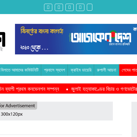
বিলাতে আমাদের কমিউনিটি
প্রবাসে স্বদেশ
ক্রাইম ডায়েরি
রুপালী আয়না
শেষের পাত
ন দিন ব্যাপী প্রথম কনভেনশন সম্পন্ন
জুলাই হত্যাকাণ্ডের বিচার ও গণভোটের
পাশে থাকবে সরকার -প্রধানমন্ত্রী
মাদরাসাকে অবহেলা করা শুরু মুজিব সরক
ইকমিশনারের সঙ্গে বৈঠক অপ্রত্যাশিত- শফিকুর রহমান
অনেক পরিবার এখনো তা
ুদ্ধে এনসিপির মামলা
রাজনৈতিক লড়াইয়ে জিততে হলে সাংস্কৃতিক লড়াইয়
 প্রস্তুতি সভা অনুষ্ঠিত
সিলেটে বিজিবি মোতায়েন,টানটান উত্তেজনা