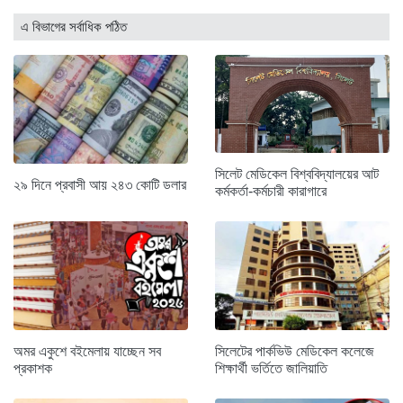
এ বিভাগের সর্বাধিক পঠিত
সিলেট মেডিকেল বিশ্ববিদ্যালয়ের আট
২৯ দিনে প্রবাসী আয় ২৪৩ কোটি ডলার
কর্মকর্তা-কর্মচারী কারাগারে
অমর একুশে বইমেলায় যাচ্ছেন সব
সিলেটের পার্কভিউ মেডিকেল কলেজে
প্রকাশক
শিক্ষার্থী ভর্তিতে জালিয়াতি