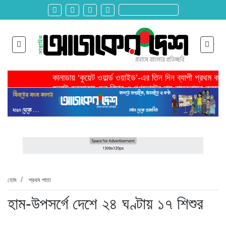
কানাডায় ‘কুয়েট ওয়ার্ল্ড ওয়াইড’-এর তিন দিন ব্যাপী প্রথম ক
জুলাই হত্যাকাণ্ডের বিচার ও গণভোটের রায় বাস্তবায়ন করতে 
তরুণ উদ্ভাবক ও প্রযুক্তি উদ্যোক্তাদের পাশে থাকবে সরকার -প
মাদরাসাকে অবহেলা করা শুরু মুজিব সরকারের আমল থেকে-মাহমু
বাংলাদেশে এসে মার্কিন দূতের ভারতের হাইকমিশনারের সঙ্গে বৈ
শিরোনাম >>
অনেক পরিবার এখনো তাঁদের স্বজন হারানোর বেদনা বয়ে বেড়াচ্
হবিগঞ্জ ছাত্রদল সভাপতিসহ ১১ জনের বিরুদ্ধে এনসিপির মামল
রাজনৈতিক লড়াইয়ে জিততে হলে সাংস্কৃতিক লড়াইয়ে জিততে 
প্রধানমন্ত্রীর সভাপতিত্বে ভূমিকম্প বিষয়ক প্রস্তুতি সভা অনুষ্
সিলেটে বিজিবি মোতায়েন,টানটান উত্তেজনা
হোম
প্রথম পাতা
হাম-উপসর্গে দেশে ২৪ ঘণ্টায় ১৭ শিশুর