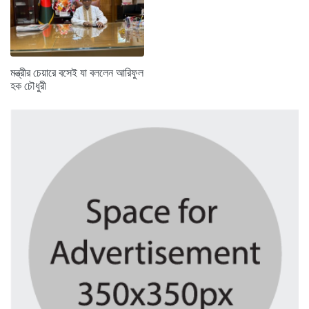
মন্ত্রীর চেয়ারে বসেই যা বললেন আরিফুল
হক চৌধুরী