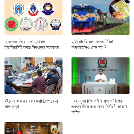
৭ কলেজ নিয়ে ঢাকা সেন্ট্রাল
হাইকোর্টের রুল:রেলের টিকিট
ইউনিভার্সিটি করার সিদ্ধান্ত সরকারের
অফলাইনেও কেন নয় ?
বইমেলা শুরু ২৫ ফেব্রুয়ারি,লাগবে না
দ্রব্যমূল্য স্থিতিশীল রাখতে বিশেষ
স্টল ভাড়া
গুরুত্ব দিয়ে কাজ করব-নির্বাচনী ভাষণে
নাহিদ