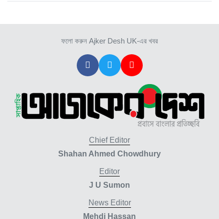
ফলো করুন Ajker Desh UK-এর খবর
Chief Editor
Shahan Ahmed Chowdhury
Editor
J U Sumon
News Editor
Mehdi Hassan