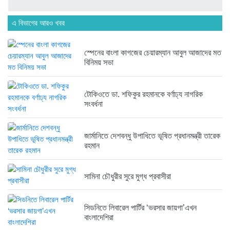
এ বিভাগের আরও খবর
হবিগঞ্জ ছাত্রদল সভাপতিসহ ১১ জনের...
২ সপ্তাহ আগে
স্পেনের বাংলা কাগজের চেয়ারম্যান আবুল আজাদের মত
বিনিময় সভা
রাজনৈতিক লড়াইয়ে জিততে হলে সাংস্কৃতিক...
২ সপ্তাহ আগে
টোকিওতে ডা. শফিকুর রহমানকে বর্ণাঢ্য নাগরিক
সংবর্ধনা
জার্মানিতে দেশবন্ধু উপাধিতে ভূষিত প্রধানমন্ত্রী তারেক
রহমান
সামিনা চৌধুরীর সুরে মুগ্ধ প্রবাসীরা
সিডনিতে লিবারেল পার্টির ‘ভরসার জায়গা’এখন
বাংলাদেশিরা