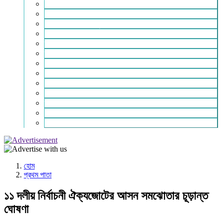
ইসলাম ও জীবন
নারী সমাজ
শিক্ষা-সাহিত্য ও সংস্কৃতি
শিল্প – বাণিজ্য ও অথনীতি
ভ্রমন বিলাস
স্বাস্থ্য কথা
শহর থেকে দুরে
খেলার ভূবন
ঈদ সংখ্যা
বিজয় দিবস সংখ্যা
স্বাধীনতা দিবস সংখ্যা
ভাষা দিবস সংখ্যা
যোগাযোগ
হোম
প্রথম পাতা
১১ দলীয় নির্বাচনী ঐক্যজোটের আসন সমঝোতার চূড়ান্ত
ঘোষণা