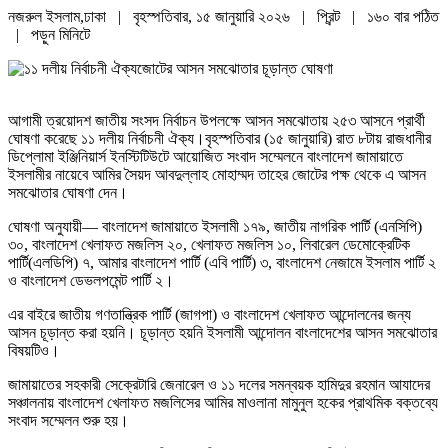
নজরুল ইসলাম,ঢাকা | বৃহস্পতিবার, ১৫ জানুয়ারি ২০২৬ |
প্রিন্ট
|
১৬০ বার পঠিত
| পড়ুন
মিনিটে
আগামী ত্রয়োদশ জাতীয় সংসদ নির্বাচন উপলক্ষে আসন সমঝোতায় ২৫৩ আসনে প্রার্থী
ঘোষণা করেছে ১১ দলীয় নির্বাচনী ঐক‍্য।বৃহস্পতিবার (১৫ জানুয়ারি) রাত ৮টায় রাজধানীর
ডিপ্লোমা ইঞ্জিনিয়ার্স ইনস্টিটিউটে আয়োজিত সংবাদ সম্মেলনে বাংলাদেশ জামায়াতে
ইসলামীর নায়েবে আমির সৈয়দ আবদুল্লাহ মোহাম্মদ তাহের জোটের পক্ষ থেকে এ আসন
সমঝোতার ঘোষণা দেন।
ঘোষণা অনুযায়ী— বাংলাদেশ জামায়াতে ইসলামী ১৭৯, জাতীয় নাগরিক পার্টি (এনসিপি)
৩০, বাংলাদেশ খেলাফত মজলিস ২০, খেলাফত মজলিস ১০, লিবারেল ডেমোক্রেটিক
পার্টি(এলডিপি) ৭, আমার বাংলাদেশ পার্টি (এবি পার্টি) ৩, বাংলাদেশ নেজামে ইসলাম পার্টি ২
ও বাংলাদেশ ডেভলপমেন্ট পার্টি ২।
এর বাইরে জাতীয় গণতান্ত্রিক পার্টি (জাগপা) ও বাংলাদেশ খেলাফত আন্দোলনের জন্য
আসন চূড়ান্ত করা হয়নি। চূড়ান্ত হয়নি ইসলামী আন্দোলন বাংলাদেশের আসন সমঝোতার
বিষয়টিও।
জামায়াতের সহকারী সেক্রেটারি জেনারেল ও ১১ দলের সমন্বয়ক হামিদুর রহমান আযাদের
সঞ্চালনায় বাংলাদেশ খেলাফত মজলিসের আমির মাওলানা মামুনুল হকের প্রাথমিক বক্তব্যে
সংবাদ সম্মেলন শুরু হয়।