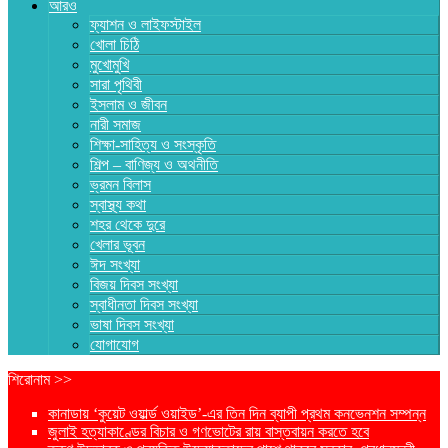
আরও
ফ্যাশন ও লাইফস্টাইল
খোলা চিঠি
মুখোমুখি
সারা পৃথিবী
ইসলাম ও জীবন
নারী সমাজ
শিক্ষা-সাহিত্য ও সংস্কৃতি
শিল্প – বাণিজ্য ও অথনীতি
ভ্রমন বিলাস
স্বাস্থ্য কথা
শহর থেকে দুরে
খেলার ভূবন
ঈদ সংখ্যা
বিজয় দিবস সংখ্যা
স্বাধীনতা দিবস সংখ্যা
ভাষা দিবস সংখ্যা
যোগাযোগ
শিরোনাম >>
কানাডায় ‘কুয়েট ওয়ার্ল্ড ওয়াইড’-এর তিন দিন ব্যাপী প্রথম কনভেনশন সম্পন্ন
জুলাই হত্যাকাণ্ডের বিচার ও গণভোটের রায় বাস্তবায়ন করতে হবে