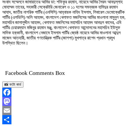
সংবাদ সম্মেলনে জামায়াতের আমির ডা: শফিকুর রহমান, নায়েবে আমির সৈয়দ আবদুল্লাহ
মোহাম্মদ তাহের, সহকারী সেক্রেটারি জেনারেল ও ১১ দলের সমন্বয়ক হামিদুর রহমান
আযাদ, জাতীয় নাগরিক পার্টির (এনসিপি) আহ্বায়ক নাহিদ ইসলাম, লিবারেল ডেমোক্রেটিক
পার্টির (এলডিপি) অলি আহমদ, বাংলাদেশ খেলাফত মজলিসের আমির মাওলানা মামুনুল হক,
মহাসচিব জালালুদ্দীন আহমদ, খেলাফত মজলিসের মহাসচিব আহমদ আবদুল কাদের, এবি
পার্টির চেয়ারম্যান মজিবুর রহমান মঞ্জু, বাংলাদেশ খেলাফত আন্দোলনের মহাসচিব ইউসুফ
সাদিক হক্কানী, বাংলাদেশ নেজামে ইসলাম পার্টির জ্যেষ্ঠ নায়েবে আমির মাওলানা আব্দুল
মাজেদ আতহারী, জাতীয় গণতান্ত্রিক পার্টির (জাগপা) মুখপাত্র রাশেদ প্রধান প্রমুখ
উপস্থিত ছিলেন।
Facebook Comments Box
📸 ফটো কার্ড
Facebook
Mastodon
Email