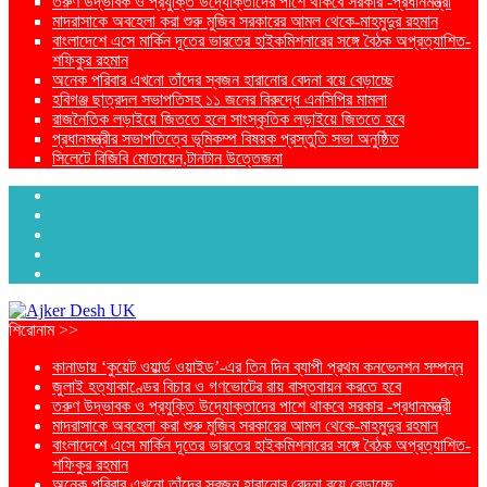
তরুণ উদ্ভাবক ও প্রযুক্তি উদ্যোক্তাদের পাশে থাকবে সরকার -প্রধানমন্ত্রী
মাদরাসাকে অবহেলা করা শুরু মুজিব সরকারের আমল থেকে-মাহমুদুর রহমান
বাংলাদেশে এসে মার্কিন দূতের ভারতের হাইকমিশনারের সঙ্গে বৈঠক অপ্রত্যাশিত-
শফিকুর রহমান
অনেক পরিবার এখনো তাঁদের স্বজন হারানোর বেদনা বয়ে বেড়াচ্ছে
হবিগঞ্জ ছাত্রদল সভাপতিসহ ১১ জনের বিরুদ্ধে এনসিপির মামলা
রাজনৈতিক লড়াইয়ে জিততে হলে সাংস্কৃতিক লড়াইয়ে জিততে হবে
প্রধানমন্ত্রীর সভাপতিত্বে ভূমিকম্প বিষয়ক প্রস্তুতি সভা অনুষ্ঠিত
সিলেটে বিজিবি মোতায়েন,টানটান উত্তেজনা
শিরোনাম >>
কানাডায় ‘কুয়েট ওয়ার্ল্ড ওয়াইড’-এর তিন দিন ব্যাপী প্রথম কনভেনশন সম্পন্ন
জুলাই হত্যাকাণ্ডের বিচার ও গণভোটের রায় বাস্তবায়ন করতে হবে
তরুণ উদ্ভাবক ও প্রযুক্তি উদ্যোক্তাদের পাশে থাকবে সরকার -প্রধানমন্ত্রী
মাদরাসাকে অবহেলা করা শুরু মুজিব সরকারের আমল থেকে-মাহমুদুর রহমান
বাংলাদেশে এসে মার্কিন দূতের ভারতের হাইকমিশনারের সঙ্গে বৈঠক অপ্রত্যাশিত-
শফিকুর রহমান
অনেক পরিবার এখনো তাঁদের স্বজন হারানোর বেদনা বয়ে বেড়াচ্ছে