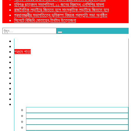
হবিগঞ্জ ছাত্রদল সভাপতিসহ ১১ জনের বিরুদ্ধে এনসিপির মামলা
রাজনৈতিক লড়াইয়ে জিততে হলে সাংস্কৃতিক লড়াইয়ে জিততে হবে
প্রধানমন্ত্রীর সভাপতিত্বে ভূমিকম্প বিষয়ক প্রস্তুতি সভা অনুষ্ঠিত
সিলেটে বিজিবি মোতায়েন,টানটান উত্তেজনা
নীড়পাতা
সম্পাদকীয়
প্রথম পাতা
প্রিয় দেশ
যুক্তরাজ্য
বিলাতে আমাদের কমিউনিটি
প্রবাসে স্বদেশ
ক্রাইম ডায়েরি
রুপালী আয়না
শেষের পাতা
ম্যাগাজিন
ই-পেপার
আরও
ফ্যাশন ও লাইফস্টাইল
খোলা চিঠি
মুখোমুখি
সারা পৃথিবী