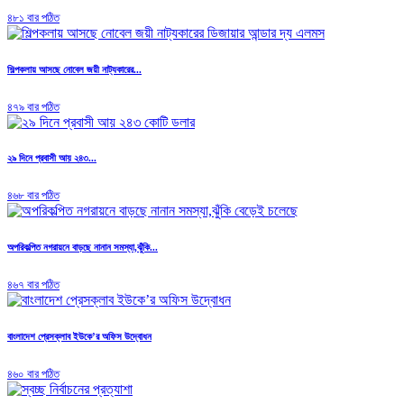
৪৮১ বার পঠিত
শিল্পকলায় আসছে নোবেল জয়ী নাট্যকারের...
৪৭৯ বার পঠিত
২৯ দিনে প্রবাসী আয় ২৪৩...
৪৬৮ বার পঠিত
অপরিকল্পিত নগরায়নে বাড়ছে নানান সমস্যা,ঝুঁকি...
৪৬৭ বার পঠিত
বাংলাদেশ প্রেসক্লাব ইউকে’র অফিস উদ্বোধন
৪৬০ বার পঠিত