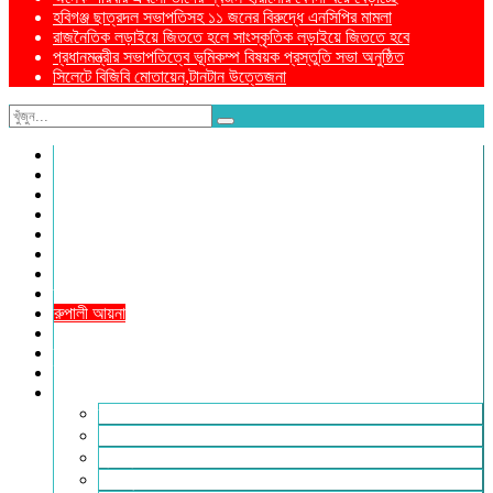
হবিগঞ্জ ছাত্রদল সভাপতিসহ ১১ জনের বিরুদ্ধে এনসিপির মামলা
রাজনৈতিক লড়াইয়ে জিততে হলে সাংস্কৃতিক লড়াইয়ে জিততে হবে
প্রধানমন্ত্রীর সভাপতিত্বে ভূমিকম্প বিষয়ক প্রস্তুতি সভা অনুষ্ঠিত
সিলেটে বিজিবি মোতায়েন,টানটান উত্তেজনা
নীড়পাতা
সম্পাদকীয়
প্রথম পাতা
প্রিয় দেশ
যুক্তরাজ্য
বিলাতে আমাদের কমিউনিটি
প্রবাসে স্বদেশ
ক্রাইম ডায়েরি
রুপালী আয়না
শেষের পাতা
ম্যাগাজিন
ই-পেপার
আরও
ফ্যাশন ও লাইফস্টাইল
খোলা চিঠি
মুখোমুখি
সারা পৃথিবী