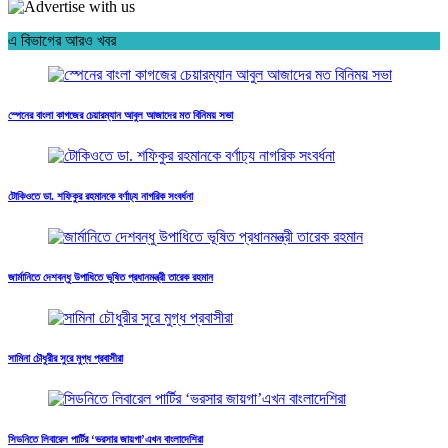
এ বিভাগের আরও খবর
স্পেনের বাংলা কাগজের চেয়ারম্যান আবুল আজাদের মত বিনিময় সভা
টোকিওতে ডা. শফিকুর রহমানকে বর্ণাঢ্য নাগরিক সংবর্ধনা
জার্মানিতে দেশবন্ধু উপাধিতে ভূষিত প্রধানমন্ত্রী তারেক রহমান
সামিনা চৌধুরীর সুরে মুগ্ধ প্রবাসীরা
সিডনিতে লিবারেল পার্টির ‘ভরসার জায়গা’এখন বাংলাদেশিরা