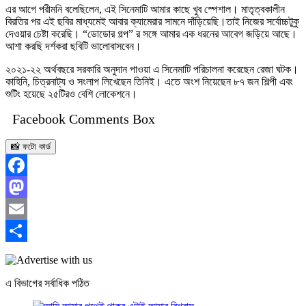
এর আগে পরীমনি বলেছিলেন, এই সিনেমাটি আমার কাছে খুব স্পেশাল। মাতৃত্বকালীন
বিরতির পর এই ছবির মাধ্যমেই আবার ক্যামেরার সামনে দাঁড়িয়েছি।তাই নিজের সর্বোচ্চটুকু
দেওয়ার চেষ্টা করেছি। “ডোডোর গল্প” র সঙ্গে আমার এক ধরনের আবেগ জড়িয়ে আছে।
আশা করছি দর্শকরা ছবিটি ভালোবাসবেন।
২০২১-২২ অর্থবছরে সরকারি অনুদান পাওয়া এ সিনেমাটি পরিচালনা করেছেন রেজা ঘটক।
কাহিনি, চিত্রনাট্য ও সংলাপ লিখেছেন তিনিই। এতে অংশ নিয়েছেন ৮৭ জন শিল্পী এবং
শুটিং হয়েছে ২৫টিরও বেশি লোকেশনে।
Facebook Comments Box
📸 ফটো কার্ড
Facebook
Mastodon
Email
Share
এ বিভাগের সর্বাধিক পঠিত