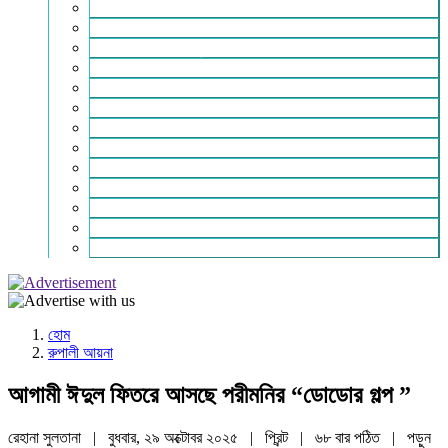
ইসলাম ও জীবন
নারী সমাজ
শিক্ষা-সাহিত্য ও সংস্কৃতি
শিল্প – বাণিজ্য ও অথনীতি
ভ্রমন বিলাস
স্বাস্থ্য কথা
শহর থেকে দুরে
খেলার ভূবন
ঈদ সংখ্যা
বিজয় দিবস সংখ্যা
স্বাধীনতা দিবস সংখ্যা
ভাষা দিবস সংখ্যা
যোগাযোগ
হোম
রুপালী আয়না
আগামী ঈদুল ফিতরে আসছে পরীমনির “ডোডোর গল্প ”
রেহানা সুলতানা | বুধবার, ২৯ অক্টোবর ২০২৫ |
প্রিন্ট
|
৬৮ বার পঠিত
| পড়ুন