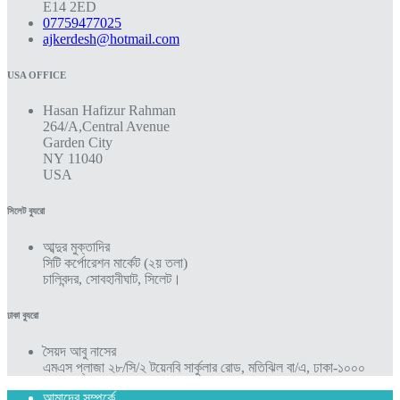
E14 2ED
07759477025
ajkerdesh@hotmail.com
USA OFFICE
Hasan Hafizur Rahman
264/A,Central Avenue
Garden City
NY 11040
USA
সিলেট ব্যুরো
আব্দুর মুক্তাদির
সিটি কর্পোরেশন মার্কেট (২য় তলা)
চালিবন্দর, সোবহানীঘাট, সিলেট।
ঢাকা ব্যুরো
সৈয়দ আবু নাসের
এমএস প্লাজা ২৮/সি/২ টয়েনবি সার্কুলার রোড, মতিঝিল বা/এ, ঢাকা-১০০০
আমাদের সম্পর্কে