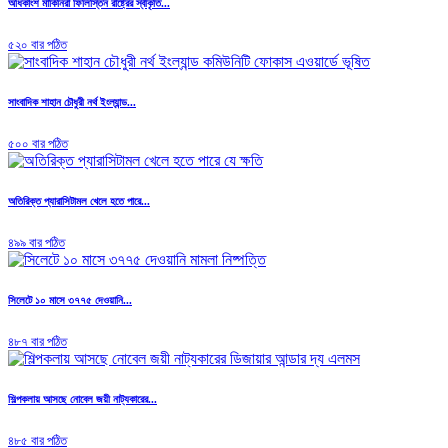
অধিকাংশ মার্কিনিরা ফিলিস্তিন রাষ্ট্রের স্বীকৃতি...
৫২০ বার পঠিত
সাংবাদিক শাহান চৌধুরী নর্থ ইংল্যান্ড...
৫০০ বার পঠিত
অতিরিক্ত প্যারাসিটামল খেলে হতে পারে...
৪৯৯ বার পঠিত
সিলেটে ১০ মাসে ৩৭৭৫ দেওয়ানি...
৪৮৭ বার পঠিত
শিল্পকলায় আসছে নোবেল জয়ী নাট্যকারের...
৪৮৫ বার পঠিত