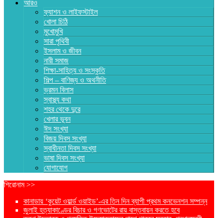
আরও
ফ্যাশন ও লাইফস্টাইল
খোলা চিঠি
মুখোমুখি
সারা পৃথিবী
ইসলাম ও জীবন
নারী সমাজ
শিক্ষা-সাহিত্য ও সংস্কৃতি
শিল্প – বাণিজ্য ও অথনীতি
ভ্রমন বিলাস
স্বাস্থ্য কথা
শহর থেকে দুরে
খেলার ভূবন
ঈদ সংখ্যা
বিজয় দিবস সংখ্যা
স্বাধীনতা দিবস সংখ্যা
ভাষা দিবস সংখ্যা
যোগাযোগ
শিরোনাম >>
কানাডায় ‘কুয়েট ওয়ার্ল্ড ওয়াইড’-এর তিন দিন ব্যাপী প্রথম কনভেনশন সম্পন্ন
জুলাই হত্যাকাণ্ডের বিচার ও গণভোটের রায় বাস্তবায়ন করতে হবে