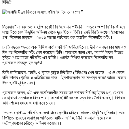
মিনিটে
সিনেমার টানা ব্যস্ততায় হঠাৎ করেই বিরতিতে যান পরীমনি। মাতৃত্ব ও পারিবারিক জীবনে
সময় দিতে বেশ কিছুদিন অভিনয় থেকে দূরে ছিলেন তিনি। সেই বিরতি ভাঙেন ‘ডোডোর
গল্প’ সিনেমার মাধ্যমে। ২০২৩ সালের অক্টোবরে শুরু হয়েছিল সিনেমাটির শুটিং।
চলতি বছরের শুরুতে এক ভিডিও বার্তায় পরীমনি জানিয়েছিলেন, দীর্ঘ এক বছর চার মাস ২৩
দিন পর সিনেমাটির শুটিং শেষ করেছেন তিনি।অবশেষে জানা গেল, আগামী ঈদুল ফিতরে
মুক্তি পেতে যাচ্ছে পরীমনির এই ছবিটি। এমনটা নিশ্চিত করেছেন সিনেমাটির সহ-
প্রযোজক নাজমুল হক ভূঁইয়া।
তিনি জানিয়েছেন, ‘ডাবিং ও ব্যাকগ্রাউন্ড মিউজিক (বিজিএম) শেষ হয়েছে। এখন কেবল
বাকি কালার গ্রেডিং ও এডিটিংয়ের কাজ। ইনশাআল্লাহ সব সম্পন্ন করেই আমরা রোজার
ঈদে ছবিটি মুক্তি দেব।
প্রযোজক বলেন, এটা এক আত্মনির্ভরশীল মায়ের দুই দশকের দীর্ঘ লড়াইয়ের গল্প, যেখানে
সে হারানো সন্তানকে ফিরে পায়। আমরা ছবিটি অনেক যত্ন নিয়ে তৈরি করেছি। বিশ্বাস
করি দর্শকের হৃদয়ে জায়গা করে নেবে।
‘ডোডোর গল্প’-এ পরীমনিকে দেখা যাবে কেন্দ্রীয় চরিত্র ‘কাজল চৌধুরী’র ভূমিকায়। তার
বিপরীতে রয়েছেন জনপ্রিয় অভিনেতা সাইমন সাদিক, যিনি ‘রায়হান’ নামের এক
ফটোগ্রাফারের চরিত্রে অভিনয় করেছেন।