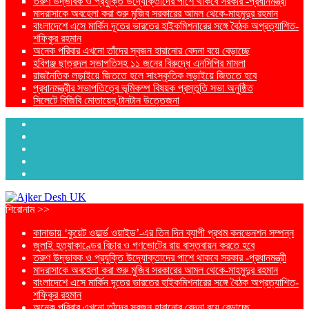
তরুণ উদ্ভাবক ও প্রযুক্তি উদ্যোক্তাদের পাশে থাকবে সরকার -প্রধানমন্ত্রী
মাদরাসাকে অবহেলা করা শুরু মুজিব সরকারের আমল থেকে-মাহমুদুর রহমান
বাংলাদেশে এসে মার্কিন দূতের ভারতের হাইকমিশনারের সঙ্গে বৈঠক অপ্রত্যাশিত-
শফিকুর রহমান
অনেক পরিবার এখনো তাঁদের স্বজন হারানোর বেদনা বয়ে বেড়াচ্ছে
হবিগঞ্জ ছাত্রদল সভাপতিসহ ১১ জনের বিরুদ্ধে এনসিপির মামলা
রাজনৈতিক লড়াইয়ে জিততে হলে সাংস্কৃতিক লড়াইয়ে জিততে হবে
প্রধানমন্ত্রীর সভাপতিত্বে ভূমিকম্প বিষয়ক প্রস্তুতি সভা অনুষ্ঠিত
সিলেটে বিজিবি মোতায়েন,টানটান উত্তেজনা
শিরোনাম >>
কানাডায় ‘কুয়েট ওয়ার্ল্ড ওয়াইড’-এর তিন দিন ব্যাপী প্রথম কনভেনশন সম্পন্ন
জুলাই হত্যাকাণ্ডের বিচার ও গণভোটের রায় বাস্তবায়ন করতে হবে
তরুণ উদ্ভাবক ও প্রযুক্তি উদ্যোক্তাদের পাশে থাকবে সরকার -প্রধানমন্ত্রী
মাদরাসাকে অবহেলা করা শুরু মুজিব সরকারের আমল থেকে-মাহমুদুর রহমান
বাংলাদেশে এসে মার্কিন দূতের ভারতের হাইকমিশনারের সঙ্গে বৈঠক অপ্রত্যাশিত-
শফিকুর রহমান
অনেক পরিবার এখনো তাঁদের স্বজন হারানোর বেদনা বয়ে বেড়াচ্ছে