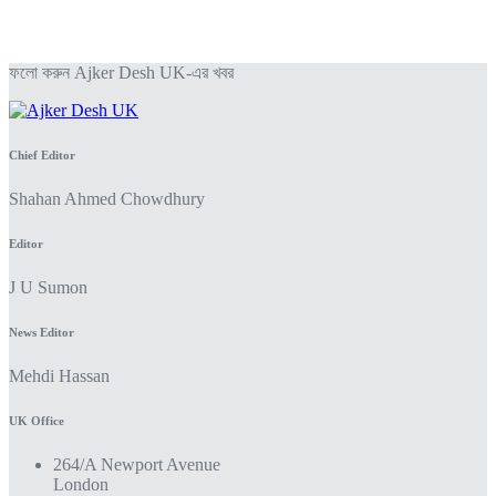
ফলো করুন Ajker Desh UK-এর খবর
Chief Editor
Shahan Ahmed Chowdhury
Editor
J U Sumon
News Editor
Mehdi Hassan
UK Office
264/A Newport Avenue
London