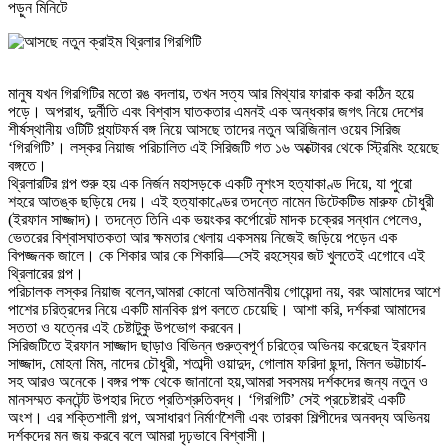
পড়ুন
মিনিটে
মানুষ যখন গিরগিটির মতো রঙ বদলায়, তখন সত্য আর মিথ্যার ফারাক করা কঠিন হয়ে
পড়ে। অপরাধ, দুর্নীতি এবং বিশ্বাস ঘাতকতার এমনই এক অন্ধকার জগৎ নিয়ে দেশের
শীর্ষস্থানীয় ওটিটি প্ল্যাটফর্ম বঙ্গ নিয়ে আসছে তাদের নতুন অরিজিনাল ওয়েব সিরিজ
‘গিরগিটি’। লস্কর নিয়াজ পরিচালিত এই সিরিজটি গত ১৬ অক্টোবর থেকে স্ট্রিমিং হয়েছে
বঙ্গতে।
থ্রিলারটির গল্প শুরু হয় এক নির্জন মহাসড়কে একটি নৃশংস হত্যাকাণ্ড দিয়ে, যা পুরো
শহরে আতঙ্ক ছড়িয়ে দেয়। এই হত্যাকাণ্ডের তদন্তে নামেন ডিটেকটিভ মারুফ চৌধুরী
(ইরফান সাজ্জাদ)। তদন্তে তিনি এক ভয়ংকর কর্পোরেট মাদক চক্রের সন্ধান পেলেও,
ভেতরের বিশ্বাসঘাতকতা আর ক্ষমতার খেলায় একসময় নিজেই জড়িয়ে পড়েন এক
বিপজ্জনক জালে। কে শিকার আর কে শিকারি—সেই রহস্যের জট খুলতেই এগোবে এই
থ্রিলারের গল্প।
পরিচালক লস্কর নিয়াজ বলেন,আমরা কোনো অতিমানবীয় গোয়েন্দা নয়, বরং আমাদের আশে
পাশের চরিত্রদের নিয়ে একটি মানবিক গল্প বলতে চেয়েছি। আশা করি, দর্শকরা আমাদের
সততা ও যত্নের এই চেষ্টাটুকু উপভোগ করবেন।
সিরিজটিতে ইরফান সাজ্জাদ ছাড়াও বিভিন্ন গুরুত্বপূর্ণ চরিত্রে অভিনয় করেছেন ইরফান
সাজ্জাদ, মোহনা মিম, নাদের চৌধুরী, শতাব্দী ওয়াদুদ, গোলাম ফরিদা ছন্দা, মিলন ভট্টাচার্য-
সহ আরও অনেকে।বঙ্গর পক্ষ থেকে জানানো হয়,আমরা সবসময় দর্শকদের জন্য নতুন ও
মানসম্মত কনটেন্ট উপহার দিতে প্রতিশ্রুতিবদ্ধ। ‘গিরগিটি’ সেই প্রচেষ্টারই একটি
অংশ। এর শক্তিশালী গল্প, অসাধারণ নির্মাণশৈলী এবং তারকা শিল্পীদের অনবদ্য অভিনয়
দর্শকদের মন জয় করবে বলে আমরা দৃঢ়ভাবে বিশ্বাসী।