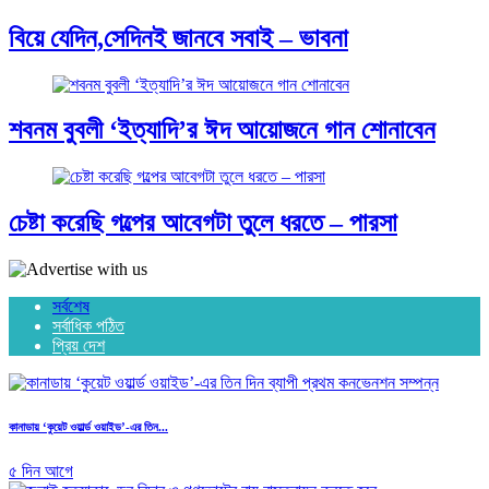
বিয়ে যেদিন,সেদিনই জানবে সবাই – ভাবনা
শবনম বুবলী ‘ইত্যাদি’র ঈদ আয়োজনে গান শোনাবেন
চেষ্টা করেছি গল্পের আবেগটা তুলে ধরতে – পারসা
সর্বশেষ
সর্বাধিক পঠিত
প্রিয় দেশ
কানাডায় ‘কুয়েট ওয়ার্ল্ড ওয়াইড’-এর তিন...
৫ দিন আগে