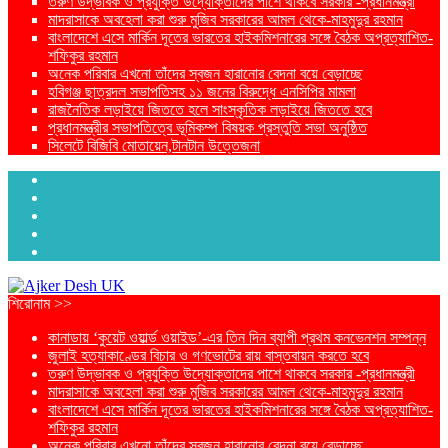
তরুণ উদ্ভাবক ও প্রযুক্তি উদ্যোক্তাদের পাশে থাকবে সরকার -প্রধানমন্ত্রী
মাদরাসাকে অবহেলা করা শুরু মুজিব সরকারের আমল থেকে-মাহমুদুর রহমান
বাংলাদেশে এসে মার্কিন দূতের ভারতের হাইকমিশনারের সঙ্গে বৈঠক অপ্রত্যাশিত-
শফিকুর রহমান
অনেক পরিবার এখনো তাঁদের স্বজন হারানোর বেদনা বয়ে বেড়াচ্ছে
হবিগঞ্জ ছাত্রদল সভাপতিসহ ১১ জনের বিরুদ্ধে এনসিপির মামলা
রাজনৈতিক লড়াইয়ে জিততে হলে সাংস্কৃতিক লড়াইয়ে জিততে হবে
প্রধানমন্ত্রীর সভাপতিত্বে ভূমিকম্প বিষয়ক প্রস্তুতি সভা অনুষ্ঠিত
সিলেটে বিজিবি মোতায়েন,টানটান উত্তেজনা
শিরোনাম >>
কানাডায় ‘কুয়েট ওয়ার্ল্ড ওয়াইড’-এর তিন দিন ব্যাপী প্রথম কনভেনশন সম্পন্ন
জুলাই হত্যাকাণ্ডের বিচার ও গণভোটের রায় বাস্তবায়ন করতে হবে
তরুণ উদ্ভাবক ও প্রযুক্তি উদ্যোক্তাদের পাশে থাকবে সরকার -প্রধানমন্ত্রী
মাদরাসাকে অবহেলা করা শুরু মুজিব সরকারের আমল থেকে-মাহমুদুর রহমান
বাংলাদেশে এসে মার্কিন দূতের ভারতের হাইকমিশনারের সঙ্গে বৈঠক অপ্রত্যাশিত-
শফিকুর রহমান
অনেক পরিবার এখনো তাঁদের স্বজন হারানোর বেদনা বয়ে বেড়াচ্ছে