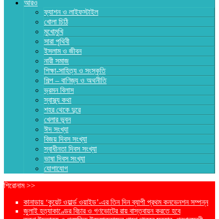
আরও
ফ্যাশন ও লাইফস্টাইল
খোলা চিঠি
মুখোমুখি
সারা পৃথিবী
ইসলাম ও জীবন
নারী সমাজ
শিক্ষা-সাহিত্য ও সংস্কৃতি
শিল্প – বাণিজ্য ও অথনীতি
ভ্রমন বিলাস
স্বাস্থ্য কথা
শহর থেকে দুরে
খেলার ভূবন
ঈদ সংখ্যা
বিজয় দিবস সংখ্যা
স্বাধীনতা দিবস সংখ্যা
ভাষা দিবস সংখ্যা
যোগাযোগ
শিরোনাম >>
কানাডায় ‘কুয়েট ওয়ার্ল্ড ওয়াইড’-এর তিন দিন ব্যাপী প্রথম কনভেনশন সম্পন্ন
জুলাই হত্যাকাণ্ডের বিচার ও গণভোটের রায় বাস্তবায়ন করতে হবে