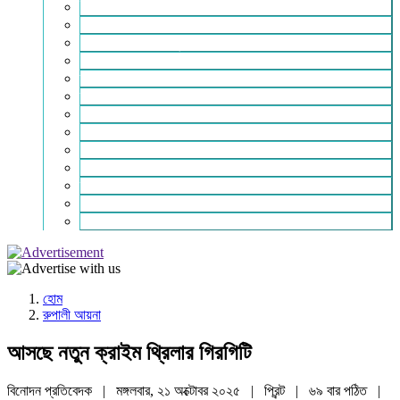
ইসলাম ও জীবন
নারী সমাজ
শিক্ষা-সাহিত্য ও সংস্কৃতি
শিল্প – বাণিজ্য ও অথনীতি
ভ্রমন বিলাস
স্বাস্থ্য কথা
শহর থেকে দুরে
খেলার ভূবন
ঈদ সংখ্যা
বিজয় দিবস সংখ্যা
স্বাধীনতা দিবস সংখ্যা
ভাষা দিবস সংখ্যা
যোগাযোগ
হোম
রুপালী আয়না
আসছে নতুন ক্রাইম থ্রিলার গিরগিটি
বিনোদন প্রতিবেদক | মঙ্গলবার, ২১ অক্টোবর ২০২৫ |
প্রিন্ট
|
৬৯ বার পঠিত
|