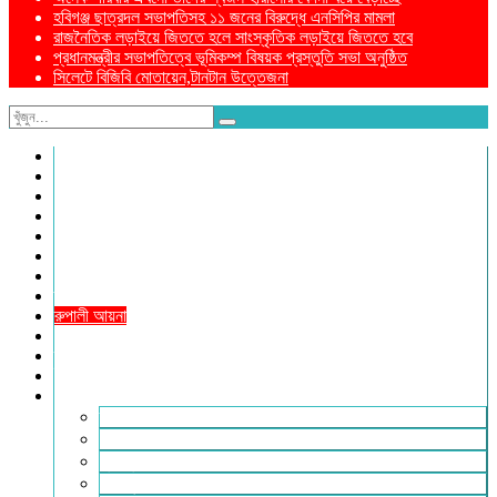
হবিগঞ্জ ছাত্রদল সভাপতিসহ ১১ জনের বিরুদ্ধে এনসিপির মামলা
রাজনৈতিক লড়াইয়ে জিততে হলে সাংস্কৃতিক লড়াইয়ে জিততে হবে
প্রধানমন্ত্রীর সভাপতিত্বে ভূমিকম্প বিষয়ক প্রস্তুতি সভা অনুষ্ঠিত
সিলেটে বিজিবি মোতায়েন,টানটান উত্তেজনা
নীড়পাতা
সম্পাদকীয়
প্রথম পাতা
প্রিয় দেশ
যুক্তরাজ্য
বিলাতে আমাদের কমিউনিটি
প্রবাসে স্বদেশ
ক্রাইম ডায়েরি
রুপালী আয়না
শেষের পাতা
ম্যাগাজিন
ই-পেপার
আরও
ফ্যাশন ও লাইফস্টাইল
খোলা চিঠি
মুখোমুখি
সারা পৃথিবী