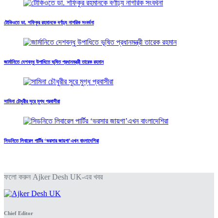
টোকিওতে ডা. শফিকুর রহমানকে বর্ণাঢ্য নাগরিক সংবর্ধনা
জার্মানিতে দেশবন্ধু উপাধিতে ভূষিত প্রধানমন্ত্রী তারেক রহমান
সামিনা চৌধুরীর সুরে মুগ্ধ প্রবাসীরা
সিডনিতে লিবারেল পার্টির ‘ভরসার জায়গা’এখন বাংলাদেশিরা
ফলো করুন Ajker Desh UK-এর খবর
Chief Editor