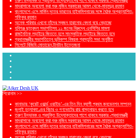
তরুণ উদ্ভাবক ও প্রযুক্তি উদ্যোক্তাদের পাশে থাকবে সরকার -প্রধানমন্ত্রী
মাদরাসাকে অবহেলা করা শুরু মুজিব সরকারের আমল থেকে-মাহমুদুর রহমান
বাংলাদেশে এসে মার্কিন দূতের ভারতের হাইকমিশনারের সঙ্গে বৈঠক অপ্রত্যাশিত-
শফিকুর রহমান
অনেক পরিবার এখনো তাঁদের স্বজন হারানোর বেদনা বয়ে বেড়াচ্ছে
হবিগঞ্জ ছাত্রদল সভাপতিসহ ১১ জনের বিরুদ্ধে এনসিপির মামলা
রাজনৈতিক লড়াইয়ে জিততে হলে সাংস্কৃতিক লড়াইয়ে জিততে হবে
প্রধানমন্ত্রীর সভাপতিত্বে ভূমিকম্প বিষয়ক প্রস্তুতি সভা অনুষ্ঠিত
সিলেটে বিজিবি মোতায়েন,টানটান উত্তেজনা
শিরোনাম >>
কানাডায় ‘কুয়েট ওয়ার্ল্ড ওয়াইড’-এর তিন দিন ব্যাপী প্রথম কনভেনশন সম্পন্ন
জুলাই হত্যাকাণ্ডের বিচার ও গণভোটের রায় বাস্তবায়ন করতে হবে
তরুণ উদ্ভাবক ও প্রযুক্তি উদ্যোক্তাদের পাশে থাকবে সরকার -প্রধানমন্ত্রী
মাদরাসাকে অবহেলা করা শুরু মুজিব সরকারের আমল থেকে-মাহমুদুর রহমান
বাংলাদেশে এসে মার্কিন দূতের ভারতের হাইকমিশনারের সঙ্গে বৈঠক অপ্রত্যাশিত-
শফিকুর রহমান
অনেক পরিবার এখনো তাঁদের স্বজন হারানোর বেদনা বয়ে বেড়াচ্ছে