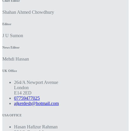
Chief Editor
Shahan Ahmed Chowdhury
Editor
J U Sumon
News Editor
Mehdi Hassan
UK Office
264/A Newport Avenue
London
E14 2ED
07759477025
ajkerdesh@hotmail.com
USA OFFICE
Hasan Hafizur Rahman