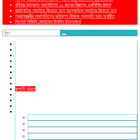
হবিগঞ্জ ছাত্রদল সভাপতিসহ ১১ জনের বিরুদ্ধে এনসিপির মামলা
রাজনৈতিক লড়াইয়ে জিততে হলে সাংস্কৃতিক লড়াইয়ে জিততে হবে
প্রধানমন্ত্রীর সভাপতিত্বে ভূমিকম্প বিষয়ক প্রস্তুতি সভা অনুষ্ঠিত
সিলেটে বিজিবি মোতায়েন,টানটান উত্তেজনা
নীড়পাতা
সম্পাদকীয়
প্রথম পাতা
প্রিয় দেশ
যুক্তরাজ্য
বিলাতে আমাদের কমিউনিটি
প্রবাসে স্বদেশ
ক্রাইম ডায়েরি
রুপালী আয়না
শেষের পাতা
ম্যাগাজিন
ই-পেপার
আরও
ফ্যাশন ও লাইফস্টাইল
খোলা চিঠি
মুখোমুখি
সারা পৃথিবী