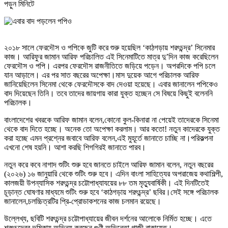
পড়ুন
মিনিটে
২০১৮ সালে ফেরদৌস ও পপিকে জুটি করে শুরু হয়েছিল ‘কাঠগড়ায় শরৎচন্দ্র’ সিনেমার
কাজ। আরিফুর জামান আরিফ পরিচালিত এই সিনেমাটিতে মাত্র দু’দিন কাজ করেছিলেন
ফেরদৌস ও পপি। এরপর ফেরদৌস রাজনীতিতে জড়িয়ে পড়েন। অপরদিকে পপি চলে
যান আড়ালে। এর পর সাত বছরের অপেক্ষা।মাস দুয়েক আগে পরিচালক আরিফ
জানিয়েছিলেন সিনেমা থেকে ফেরদৌসকে বাদ দেওয়া হয়েছে। এবার জানালেন পপিকেও
বাদ দিয়েছেন তিনি। তবে তাদের জায়গায় কারা যুক্ত হচ্ছেন সে বিষয়ে কিছুই বলেননি
পরিচালক।
বাংলাদেশের খবরকে আরিফ জামান বলেন,কোনো কুল-কিনারা না পেয়েই তাদেরকে সিনেমা
থেকে বাদ দিতে হচ্ছে। অনেক তো অপেক্ষা করলাম। আর কতো! নতুন কাদেরকে যুক্ত
করা হচ্ছে এমন প্রশ্নের জবাবে আরিফ বলেন,এই মুহূর্তে জানাতে চাচ্ছি না।পরিকল্পনা
এখনো শেষ হয়নি। আশা করছি শিগগিরই জানাতে পারব।
নতুন করে কবে নাগাদ শুটিং শুরু হবে জানতে চাইলে আরিফ জামান বলেন, নতুন বছরের
(২০২৬) ১৬ জানুয়ারি থেকে শুটিং শুরু হবে। এদিন বাংলা সাহিত্যের অপরাজেয় কথাশিল্পী,
কালজয়ী উপন্যাসিক শরৎচন্দ্র চট্টোপাধ্যাযয়ের ৮৮ তম মৃত্যুবার্ষিকী। এই দিনটিতেই
চূড়ান্ত ঘোষণার মাধ্যমে শুটিং শুরু হবে ‘কাঠগড়ায় শরৎচন্দ্র’ ছবির।সেই সঙ্গে পরিচালক
জানালেন,চলচ্চিত্রটির প্রি-প্রোডাকশনের কাজ চলমান রয়েছে।
উল্লেখ্য, ছবিটি শরৎচন্দ্র চট্টোপাধ্যায়ের জীবন দর্শনের আলোকে নির্মিত হচ্ছে। এতে
শরৎচন্দ্রের ভূমিকায় অভিনয় করছেন গুণী অভিনেতা গাজী রাকায়েত।