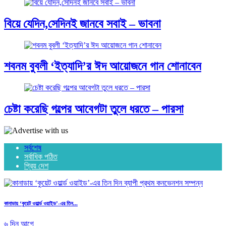
বিয়ে যেদিন,সেদিনই জানবে সবাই – ভাবনা
শবনম বুবলী ‘ইত্যাদি’র ঈদ আয়োজনে গান শোনাবেন
চেষ্টা করেছি গল্পের আবেগটা তুলে ধরতে – পারসা
সর্বশেষ
সর্বাধিক পঠিত
প্রিয় দেশ
কানাডায় ‘কুয়েট ওয়ার্ল্ড ওয়াইড’-এর তিন...
৬ দিন আগে