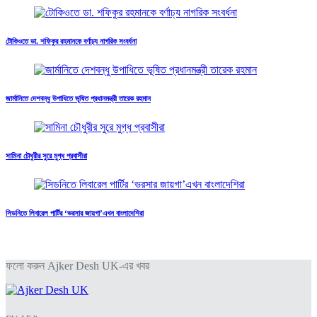
টোকিওতে ডা. শফিকুর রহমানকে বর্ণাঢ্য নাগরিক সংবর্ধনা
জার্মানিতে দেশবন্ধু উপাধিতে ভূষিত প্রধানমন্ত্রী তারেক রহমান
সামিনা চৌধুরীর সুরে মুগ্ধ প্রবাসীরা
সিডনিতে লিবারেল পার্টির ‘ভরসার জায়গা’এখন বাংলাদেশিরা
ফলো করুন Ajker Desh UK-এর খবর