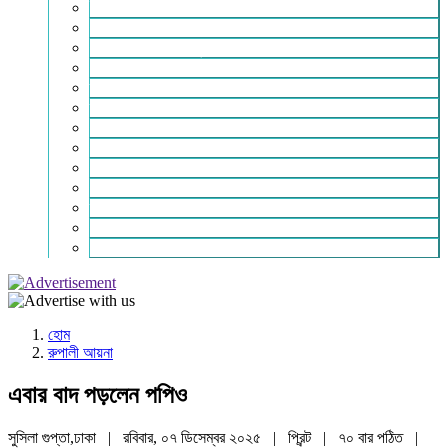
ইসলাম ও জীবন
নারী সমাজ
শিক্ষা-সাহিত্য ও সংস্কৃতি
শিল্প – বাণিজ্য ও অথনীতি
ভ্রমন বিলাস
স্বাস্থ্য কথা
শহর থেকে দুরে
খেলার ভূবন
ঈদ সংখ্যা
বিজয় দিবস সংখ্যা
স্বাধীনতা দিবস সংখ্যা
ভাষা দিবস সংখ্যা
যোগাযোগ
হোম
রুপালী আয়না
এবার বাদ পড়লেন পপিও
সুসিলা গুপ্তা,ঢাকা | রবিবার, ০৭ ডিসেম্বর ২০২৫ |
প্রিন্ট
|
৭০ বার পঠিত
|