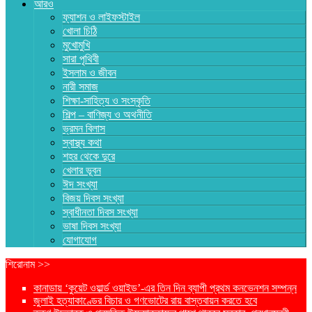
আরও
ফ্যাশন ও লাইফস্টাইল
খোলা চিঠি
মুখোমুখি
সারা পৃথিবী
ইসলাম ও জীবন
নারী সমাজ
শিক্ষা-সাহিত্য ও সংস্কৃতি
শিল্প – বাণিজ্য ও অথনীতি
ভ্রমন বিলাস
স্বাস্থ্য কথা
শহর থেকে দুরে
খেলার ভূবন
ঈদ সংখ্যা
বিজয় দিবস সংখ্যা
স্বাধীনতা দিবস সংখ্যা
ভাষা দিবস সংখ্যা
যোগাযোগ
শিরোনাম >>
কানাডায় ‘কুয়েট ওয়ার্ল্ড ওয়াইড’-এর তিন দিন ব্যাপী প্রথম কনভেনশন সম্পন্ন
জুলাই হত্যাকাণ্ডের বিচার ও গণভোটের রায় বাস্তবায়ন করতে হবে