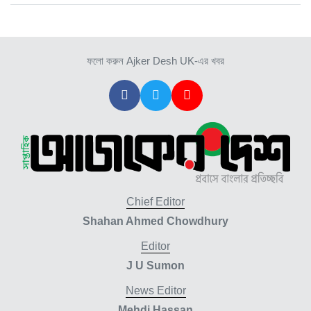
ফলো করুন Ajker Desh UK-এর খবর
Chief Editor
Shahan Ahmed Chowdhury
Editor
J U Sumon
News Editor
Mehdi Hassan