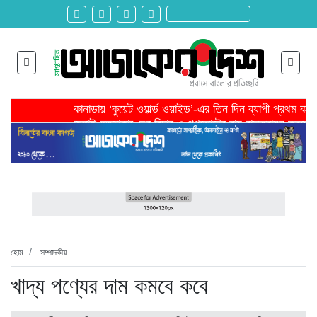
কানাডায় ‘কুয়েট ওয়ার্ল্ড ওয়াইড’-এর তিন দিন ব্যাপী প্রথম ক
জুলাই হত্যাকাণ্ডের বিচার ও গণভোটের রায় বাস্তবায়ন করতে 
তরুণ উদ্ভাবক ও প্রযুক্তি উদ্যোক্তাদের পাশে থাকবে সরকার -প
মাদরাসাকে অবহেলা করা শুরু মুজিব সরকারের আমল থেকে-মাহমু
বাংলাদেশে এসে মার্কিন দূতের ভারতের হাইকমিশনারের সঙ্গে বৈ
শিরোনাম >>
অনেক পরিবার এখনো তাঁদের স্বজন হারানোর বেদনা বয়ে বেড়াচ্
হবিগঞ্জ ছাত্রদল সভাপতিসহ ১১ জনের বিরুদ্ধে এনসিপির মামল
রাজনৈতিক লড়াইয়ে জিততে হলে সাংস্কৃতিক লড়াইয়ে জিততে 
প্রধানমন্ত্রীর সভাপতিত্বে ভূমিকম্প বিষয়ক প্রস্তুতি সভা অনুষ্
সিলেটে বিজিবি মোতায়েন,টানটান উত্তেজনা
হোম
সম্পাদকীয়
খাদ্য পণ্যের দাম কমবে কবে