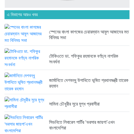
এ বিভাগের আরও খবর
হবিগঞ্জ ছাত্রদল সভাপতিসহ ১১ জনের...
১ সপ্তাহ আগে
স্পেনের বাংলা কাগজের চেয়ারম্যান আবুল আজাদের মত
বিনিময় সভা
রাজনৈতিক লড়াইয়ে জিততে হলে সাংস্কৃতিক...
১ সপ্তাহ আগে
টোকিওতে ডা. শফিকুর রহমানকে বর্ণাঢ্য নাগরিক
সংবর্ধনা
জার্মানিতে দেশবন্ধু উপাধিতে ভূষিত প্রধানমন্ত্রী তারেক
রহমান
সামিনা চৌধুরীর সুরে মুগ্ধ প্রবাসীরা
সিডনিতে লিবারেল পার্টির ‘ভরসার জায়গা’এখন
বাংলাদেশিরা