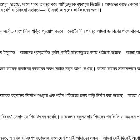
কোনো সমস্যা হয়েছে, সাথে সাথে তদন্ত করে শাস্তিমূলক ব্যবস্থা নিয়েছি। আমাদের কাছ
যান্সার রোগীর চিকিৎসা সহায়তা—এই সবই আমাদের কার্যক্রমের অংশ।
ঠে থেকে সর্বোচ্চ সাংগঠনিক শক্তি প্রয়োগ করবে। ভোটের দিন পর্যন্ত আমরা জনগণের পাশে থ
াতীয় ইস্যুতে। আমাদের প্রস্তাবিত পূর্ণাঙ্গ কমিটি হাইকমান্ডের কাছে পাঠানো হয়েছে। আম
?
রে তারেক রহমানের বক্তব্যে তরুণ সমাজ নতুন আশা দেখছে। আমরা তাদের মানবসম্পদে রূপান্ত
 তারেক রহমানের নির্দেশে বগুড়ায় এক শহীদ পরিবারের জন্য বাড়ি নির্মাণ করা হয়েছে। আহত
র ভবিষ্যৎ’ স্লোগানে শিশু উৎসব করেছি। চারুকলার বকুলতলায় শিশুদের গ্রাফিতি ও অঙ্কন প
 উন্নত, মানবিক ও অংশগ্রহণমূলক বাংলাদেশ গড়াই আমাদের লক্ষ্য। আমরা সেই দিকেই এগোচ