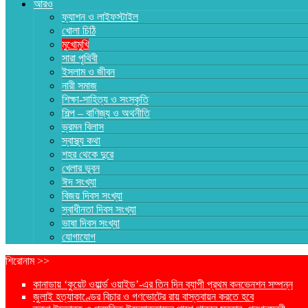
আরও
ফ্যাশন ও লাইফস্টাইল
খোলা চিঠি
মুখোমুখি
সারা পৃথিবী
ইসলাম ও জীবন
নারী সমাজ
শিক্ষা-সাহিত্য ও সংস্কৃতি
শিল্প – বাণিজ্য ও অথনীতি
ভ্রমন বিলাস
স্বাস্থ্য কথা
শহর থেকে দুরে
খেলার ভূবন
ঈদ সংখ্যা
বিজয় দিবস সংখ্যা
স্বাধীনতা দিবস সংখ্যা
ভাষা দিবস সংখ্যা
যোগাযোগ
শিরোনাম >>
কানাডায় ‘কুয়েট ওয়ার্ল্ড ওয়াইড’-এর তিন দিন ব্যাপী প্রথম কনভেনশন সম্পন্ন
জুলাই হত্যাকাণ্ডের বিচার ও গণভোটের রায় বাস্তবায়ন করতে হবে