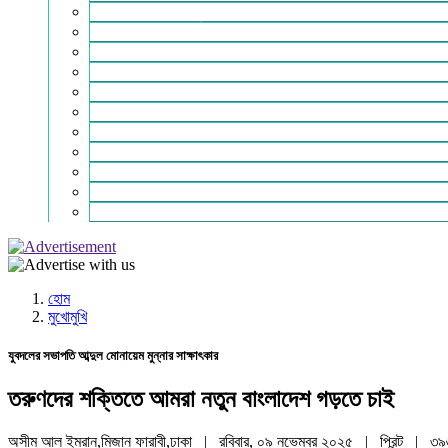
শিক্ষা-সাহিত্য ও সংস্কৃতি
শিল্প – বাণিজ্য ও অথনীতি
ভ্রমন বিলাস
স্বাস্থ্য কথা
শহর থেকে দুরে
খেলার ভূবন
ঈদ সংখ্যা
বিজয় দিবস সংখ্যা
স্বাধীনতা দিবস সংখ্যা
ভাষা দিবস সংখ্যা
যোগাযোগ
হোম
মুখোমুখি
যুবদলের সভাপতি আব্দুল মোনায়েম মুন্নার সাক্ষাৎকার
তরুণদের শক্তিতে আমরা নতুন বাংলাদেশ গড়তে চাই
অসীম আল ইমরান,মিজান ফারাবী,ঢাকা | রবিবার, ০৯ নভেম্বর ২০২৫ |
প্রিন্ট
|
৩৯