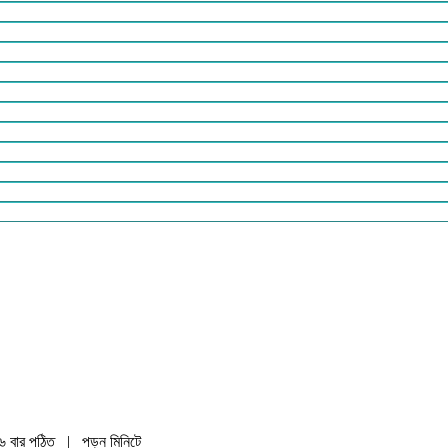
৬ বার পঠিত
| পড়ুন
মিনিটে