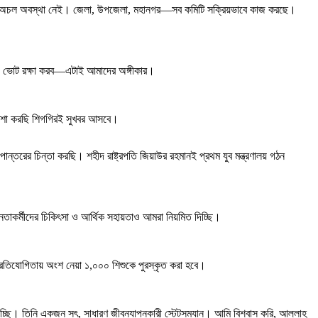
ে কোনো অচল অবস্থা নেই। জেলা, উপজেলা, মহানগর—সব কমিটি সক্রিয়ভাবে কাজ করছে।
াকব, ভোট রক্ষা করব—এটাই আমাদের অঙ্গীকার।
রা আশা করছি শিগগিরই সুখবর আসবে।
রের চিন্তা করছি। শহীদ রাষ্ট্রপতি জিয়াউর রহমানই প্রথম যুব মন্ত্রণালয় গঠন
 নেতাকর্মীদের চিকিৎসা ও আর্থিক সহায়তাও আমরা নিয়মিত দিচ্ছি।
্রতিযোগিতায় অংশ নেয়া ১,০০০ শিশুকে পুরস্কৃত করা হবে।
্ছি। তিনি একজন সৎ, সাধারণ জীবনযাপনকারী স্টেটসম্যান। আমি বিশ্বাস করি, আল্লাহ