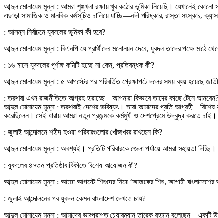
আব্দুল মোনায়েম মুন্না : আমরা শৃঙ্খলা রক্ষায় খুব কঠোর ভূমিকা নিয়েছি। যেখানেই 
এছাড়া সামাজিক ও মানবিক কর্মসূচিও চালিয়ে যাচ্ছি—নদী পরিষ্কার, রাস্তা সংস্কার, ক্
: আসন্ন নির্বাচনে যুবদলের ভূমিকা কী হবে?
আব্দুল মোনায়েম মুন্না : বিএনপি যে প্রার্থীদের মনোনয়ন দেবে, যুবদল তাদের পক্ষে মা
: ১৬ মাসে যুবদলের পূর্ণাঙ্গ কমিটি হচ্ছে না কেন, প্রতিবন্ধক কী?
আব্দুল মোনায়েম মুন্না : ৫ আগস্টের পর পরিবর্তিত প্রেক্ষাপটে দলের সময় ব্যয় হয়েছে জ
: তরুণরা এখন রাজনীতিতে আগ্রহ হারাচ্ছে—আপনারা কিভাবে তাদের কাছে টেনে আনবেন
আব্দুল মোনায়েম মুন্না : তরুণরাই দেশের ভবিষ্যৎ। তারা আমাদের প্রতি আগ্রহী—বিশেষ ক
করেছিলেন। সেই ধারায় আমরা নতুন প্রজন্মকে কর্মমুখী ও দেশপ্রেমে উদ্বুদ্ধ করতে চাই।
: জুলাই আন্দোলনে শহীদ হওয়া পরিবারগুলোর খোঁজখবর রাখছেন কি?
আব্দুল মোনায়েম মুন্না : অবশ্যই। প্রতিটি পরিবারকে জেলা পর্যায়ে আমরা সহায়তা দিচ্ছি।
: যুবদলের ৪৭তম প্রতিষ্ঠাবার্ষিকীতে বিশেষ আয়োজন কী?
আব্দুল মোনায়েম মুন্না : আমরা আগস্টে শিশুদের নিয়ে ‘আজকের শিশু, আগামী বাংলাদেশে
: জুলাই আন্দোলনের পর যুবদল কেমন বাংলাদেশ দেখতে চায়?
আব্দুল মোনায়েম মুন্না : আমাদের ভারপ্রাপ্ত চেয়ারম্যান তারেক রহমান বলেছেন—একটি