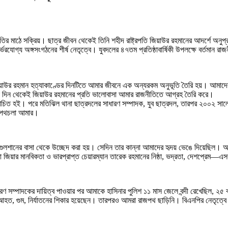
ীতির মাঠে সক্রিয়। ছাত্র জীবন থেকেই তিনি শহীদ রাষ্ট্রপতি জিয়াউর রহমানের আদর্শে অনুপ
্য অঙ্গসংগঠনের শীর্ষ নেতৃত্বে। যুবদলের ৪৭তম প্রতিষ্ঠাবার্ষিকী উপলক্ষে বর্তমান রাজনীত
 জিয়াউর রহমান হত্যাকাণ্ডের দিনটিতে আমার জীবনে এক অন্যরকম অনুভূতি তৈরি হয়। আমা
 দিন থেকেই জিয়াউর রহমানের প্রতি ভালোবাসা আমার রাজনীতিতে আগ্রহ তৈরি করে।
হই। পরে মতিঝিল থানা ছাত্রদলের সাধারণ সম্পাদক, যুব ছাত্রদল, তারপর ২০০২ সালে কেন্দ্রী
ক পথচলা আমার।
কে গুলশানের বাসা থেকে উচ্ছেদ করা হয়। সেদিন তার কান্না আমাদের হৃদয় ভেঙে দিয়েছিল। 
িয়ার মানবিকতা ও ভারপ্রাপ্ত চেয়ারম্যান তারেক রহমানের নিষ্ঠা, ভদ্রতা, দেশপ্রেম—
রণ সম্পাদকের দায়িত্ব পাওয়ার পর আমাকে হাসিনার পুলিশ ১১ মাস জেলে বন্দী রেখেছিল, ২
 আহত, গুম, নির্যাতনের শিকার হয়েছেন। তারপরও আমরা রাজপথ ছাড়িনি। বিএনপির নেতৃত্ব