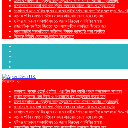
তরুণ উদ্ভাবক ও প্রযুক্তি উদ্যোক্তাদের পাশে থাকবে সরকার -প্রধানমন্ত্রী
মাদরাসাকে অবহেলা করা শুরু মুজিব সরকারের আমল থেকে-মাহমুদুর রহমান
বাংলাদেশে এসে মার্কিন দূতের ভারতের হাইকমিশনারের সঙ্গে বৈঠক অপ্রত্যাশিত- শ
অনেক পরিবার এখনো তাঁদের স্বজন হারানোর বেদনা বয়ে বেড়াচ্ছে
হবিগঞ্জ ছাত্রদল সভাপতিসহ ১১ জনের বিরুদ্ধে এনসিপির মামলা
রাজনৈতিক লড়াইয়ে জিততে হলে সাংস্কৃতিক লড়াইয়ে জিততে হবে
প্রধানমন্ত্রীর সভাপতিত্বে ভূমিকম্প বিষয়ক প্রস্তুতি সভা অনুষ্ঠিত
সিলেটে বিজিবি মোতায়েন,টানটান উত্তেজনা
শিরোনাম >>
কানাডায় ‘কুয়েট ওয়ার্ল্ড ওয়াইড’-এর তিন দিন ব্যাপী প্রথম কনভেনশন সম্পন্ন
জুলাই হত্যাকাণ্ডের বিচার ও গণভোটের রায় বাস্তবায়ন করতে হবে
তরুণ উদ্ভাবক ও প্রযুক্তি উদ্যোক্তাদের পাশে থাকবে সরকার -প্রধানমন্ত্রী
মাদরাসাকে অবহেলা করা শুরু মুজিব সরকারের আমল থেকে-মাহমুদুর রহমান
বাংলাদেশে এসে মার্কিন দূতের ভারতের হাইকমিশনারের সঙ্গে বৈঠক অপ্রত্যাশিত- শ
অনেক পরিবার এখনো তাঁদের স্বজন হারানোর বেদনা বয়ে বেড়াচ্ছে
হবিগঞ্জ ছাত্রদল সভাপতিসহ ১১ জনের বিরুদ্ধে এনসিপির মামলা
রাজনৈতিক লড়াইয়ে জিততে হলে সাংস্কৃতিক লড়াইয়ে জিততে হবে