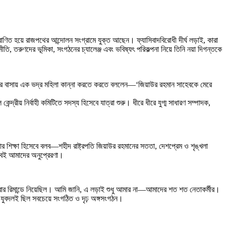
্রাণিত হয়ে রাজপথের আন্দোলন সংগ্রামে যুক্ত আছেন। ফ্যাসিবাদবিরোধী দীর্ঘ লড়াই, কারা
ি, তরুণদের ভূমিকা, সংগঠনের চ্যালেঞ্জ এবং ভবিষ্যৎ পরিকল্পনা নিয়ে তিনি নয়া দিগন্তকে
দের বাসায় এক ভদ্র মহিলা কান্না করতে করতে বললেন—‘জিয়াউর রহমান সাহেবকে মেরে
য় নির্বাহী কমিটিতে সদস্য হিসেবে যাত্রা শুরু। ধীরে ধীরে যুগ্ম সাধারণ সম্পাদক,
আর শিক্ষা হিসেবে বলব—শহীদ রাষ্ট্রপতি জিয়াউর রহমানের সততা, দেশপ্রেম ও শৃঙ্খলা
এসবই আমাদের অনুপ্রেরণা।
৫ বার রিমান্ডে নিয়েছিল। আমি জানি, এ লড়াই শুধু আমার না—আমাদের শত শত নেতাকর্মীর।
ে যুবদলই ছিল সবচেয়ে সংগঠিত ও দৃঢ় অঙ্গসংগঠন।