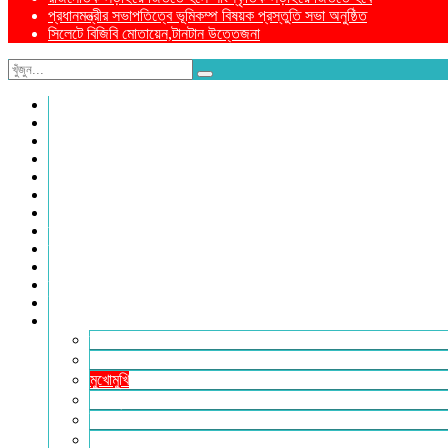
প্রধানমন্ত্রীর সভাপতিত্বে ভূমিকম্প বিষয়ক প্রস্তুতি সভা অনুষ্ঠিত
সিলেটে বিজিবি মোতায়েন,টানটান উত্তেজনা
নীড়পাতা
সম্পাদকীয়
প্রথম পাতা
প্রিয় দেশ
যুক্তরাজ্য
বিলাতে আমাদের কমিউনিটি
প্রবাসে স্বদেশ
ক্রাইম ডায়েরি
রুপালী আয়না
শেষের পাতা
ম্যাগাজিন
ই-পেপার
আরও
ফ্যাশন ও লাইফস্টাইল
খোলা চিঠি
মুখোমুখি
সারা পৃথিবী
ইসলাম ও জীবন
নারী সমাজ