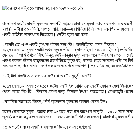
বাংলাদেশ জাতীয়তাবাদী যুবদলের সভাপতি আব্দুল মোনায়েম মুন্না প্রায় চার দশক ধরে রাজন
বরণ (এক টানা ৩৩০ দিন), সংগঠন পরিচালনা—সব মিলিয়ে তিনি এখন বিএনপির অন্যতম নির্ভরযোগ
একটি নাতিদীর্ঘ সাক্ষাৎকার দিয়েছেন। সেটিই তুলে ধরা হলো—
: আপনি তো এখন একটি বৃহৎ সংগঠনের সভাপতি। রাজনীতিতে এলেন কিভাবে?
আব্দুল মোনায়েম মুন্না : আমি তখন স্কুলে পড়ি—ক্লাস নাইন। ৩০ মে শহীদ রাষ্ট্রপতি
ফেলছে।’ আমি তখনো শিশু, কিন্তু সেই কান্নার দৃশ্য আমার মনে গভীর ছাপ ফেলে। সেই
এরপর কলেজ জীবনে ছাত্রদলের রাজনীতিতে যুক্ত হই, কলেজ ছাত্র সংসদের এজিএস নির্বাচিত 
সহ-সভাপতি, পরে সাধারণ সম্পাদক এবং অবশেষে সভাপতি। প্রায় ৪০ বছরের রাজনৈতি
: এই দীর্ঘ রাজনীতিতে সবচেয়ে কষ্টের বা স্মরণীয় মুহূর্ত কোনটি?
আব্দুল মোনায়েম মুন্না : সবচেয়ে কষ্টের দিনটি ছিল যেদিন দেশনেত্রী বেগম খালেদা জিয়া
থেকে আমরা শিখেছি—কিভাবে দেশের জন্য নিজেকে উৎসর্গ করতে হয়। দেশনেত্রী খালেদা জ
: ফ্যাসিস্ট সরকারের বিরুদ্ধে দীর্ঘ আন্দোলনে যুবদলের অবদান কেমন ছিল?
আব্দুল মোনায়েম মুন্না : আমরা টানা ১৫ বছর সাত মাস রাজপথে লড়েছি। ২০২২ সালে সাধা
জুলাই-আগস্ট আন্দোলনে আমাদের ৭৮ জন নেতাকর্মী শহীদ হয়েছেন। হাজারো যুবদল কর্মী
: ৫ আগস্টের পরের সময়টায় যুবদলকে কিভাবে সচল রেখেছেন?