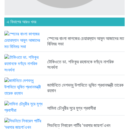
ব্রিকলেইন জামে মসজিদ প্রতিষ্ঠার ৫০...
৪ দিন আগে
এ বিভাগের আরও খবর
হবিগঞ্জ ছাত্রদল সভাপতিসহ ১১ জনের...
১ সপ্তাহ আগে
স্পেনের বাংলা কাগজের চেয়ারম্যান আবুল আজাদের মত
বিনিময় সভা
রাজনৈতিক লড়াইয়ে জিততে হলে সাংস্কৃতিক...
১ সপ্তাহ আগে
টোকিওতে ডা. শফিকুর রহমানকে বর্ণাঢ্য নাগরিক
সংবর্ধনা
জার্মানিতে দেশবন্ধু উপাধিতে ভূষিত প্রধানমন্ত্রী তারেক
রহমান
সামিনা চৌধুরীর সুরে মুগ্ধ প্রবাসীরা
সিডনিতে লিবারেল পার্টির ‘ভরসার জায়গা’এখন