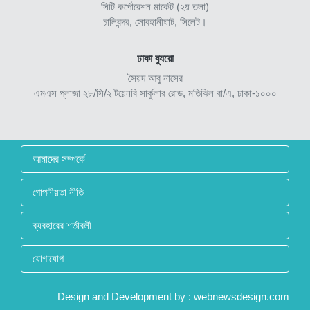
সিটি কর্পোরেশন মার্কেট (২য় তলা)
চালিবন্দর, সোবহানীঘাট, সিলেট।
ঢাকা ব্যুরো
সৈয়দ আবু নাসের
এমএস প্লাজা ২৮/সি/২ টয়েনবি সার্কুলার রোড, মতিঝিল বা/এ, ঢাকা-১০০০
আমাদের সম্পর্কে
গোপনীয়তা নীতি
ব্যবহারের শর্তাবলী
যোগাযোগ
Design and Development by :
webnewsdesign.com