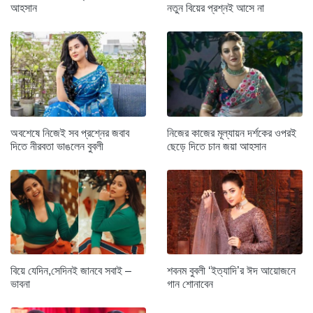
আহসান
নতুন বিয়ের প্রশ্নই আসে না
অবশেষে নিজেই সব প্রশ্নের জবাব
নিজের কাজের মূল্যায়ন দর্শকের ওপরই
দিতে নীরবতা ভাঙলেন বুবলী
ছেড়ে দিতে চান জয়া আহসান
বিয়ে যেদিন,সেদিনই জানবে সবাই –
শবনম বুবলী ‘ইত্যাদি’র ঈদ আয়োজনে
ভাবনা
গান শোনাবেন