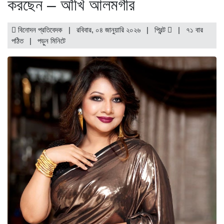
করছেন – আঁখি আলমগীর
বিনোদন প্রতিবেদক | রবিবার, ০৪ জানুয়ারি ২০২৬ |
প্রিন্ট
|
৭১ বার
পঠিত
| পড়ুন
মিনিটে