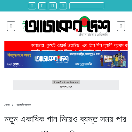
কানাডায় ‘কুয়েট ওয়ার্ল্ড ওয়াইড’-এর তিন দিন ব্যাপী প্রথম ক
জুলাই হত্যাকাণ্ডের বিচার ও গণভোটের রায় বাস্তবায়ন করতে 
তরুণ উদ্ভাবক ও প্রযুক্তি উদ্যোক্তাদের পাশে থাকবে সরকার -প
মাদরাসাকে অবহেলা করা শুরু মুজিব সরকারের আমল থেকে-মাহমু
বাংলাদেশে এসে মার্কিন দূতের ভারতের হাইকমিশনারের সঙ্গে বৈ
শিরোনাম >>
অনেক পরিবার এখনো তাঁদের স্বজন হারানোর বেদনা বয়ে বেড়াচ্
হবিগঞ্জ ছাত্রদল সভাপতিসহ ১১ জনের বিরুদ্ধে এনসিপির মামল
রাজনৈতিক লড়াইয়ে জিততে হলে সাংস্কৃতিক লড়াইয়ে জিততে 
প্রধানমন্ত্রীর সভাপতিত্বে ভূমিকম্প বিষয়ক প্রস্তুতি সভা অনুষ্
সিলেটে বিজিবি মোতায়েন,টানটান উত্তেজনা
হোম
রুপালী আয়না
নতুন একাধিক গান নিয়েও ব্যস্ত সময় পার