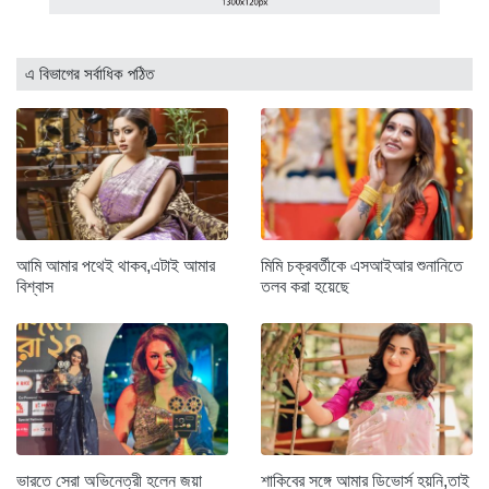
এ বিভাগের সর্বাধিক পঠিত
আমি আমার পথেই থাকব,এটাই আমার
মিমি চক্রবর্তীকে এসআইআর শুনানিতে
বিশ্বাস
তলব করা হয়েছে
ভারতে সেরা অভিনেত্রী হলেন জয়া
শাকিবের সঙ্গে আমার ডিভোর্স হয়নি,তাই