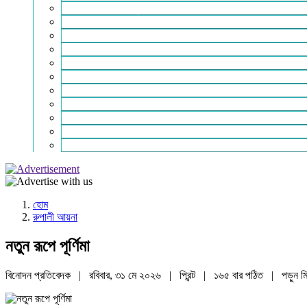
শিক্ষা-সাহিত্য ও সংস্কৃতি
শিল্প – বাণিজ্য ও অথনীতি
ভ্রমন বিলাস
স্বাস্থ্য কথা
শহর থেকে দুরে
খেলার ভূবন
ঈদ সংখ্যা
বিজয় দিবস সংখ্যা
স্বাধীনতা দিবস সংখ্যা
ভাষা দিবস সংখ্যা
যোগাযোগ
হোম
রুপালী আয়না
নতুন রূপে পূর্ণিমা
বিনোদন প্রতিবেদক | রবিবার, ৩১ মে ২০২৬ |
প্রিন্ট
|
১৬৫ বার পঠিত
| পড়ুন
ম