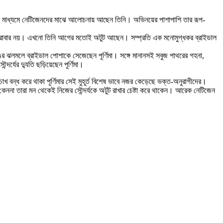
জিক মাধ্যমে নেটিজেনদের মাঝে আলোচনায় আছেন তিনি। অভিনয়ের পাশাপাশি তার রূপ-
ো ফুরাবার নয়। এখনো তিনি আগের মতোই অটুট আছেন। সম্প্রতি এক মনোমুগ্ধকর ব্রাইডাল
র ঝলমলে ব্রাইডাল পোশাকে সেজেছেন পূর্ণিমা। সঙ্গে মানানসই সবুজ পাথরের গহনা,
্যের দ্যুতি ছড়িয়েছেন পূর্ণিমা।
চোখ বন্ধ করে থাকা পূর্ণিমার সেই মুহূর্ত বিশেষ ভাবে নজর কেড়েছে ভক্ত-অনুরাগীদের।
কেননা তারা মন থেকেই নিজের সৌন্দর্যকে অটুট রাখার চেষ্টা করে থাকেন। আরেক নেটিজেন