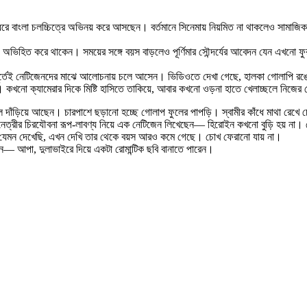
য় ধরে বাংলা চলচ্চিত্রে অভিনয় করে আসছেন। বর্তমানে সিনেমায় নিয়মিত না থাকলেও সামা
লেও অভিহিত করে থাকেন। সময়ের সঙ্গে বয়স বাড়লেও পূর্ণিমার সৌন্দর্যের আবেদন যেন এখন
মুহূর্তেই নেটিজেনদের মাঝে আলোচনায় চলে আসেন। ভিডিওতে দেখা গেছে, হালকা গোলাপি রঙে
 ক্যামেরার দিকে মিষ্টি হাসিতে তাকিয়ে, আবার কখনো ওড়না হাতে খেলাচ্ছলে নিজের সৌন্দর
টাইলে দাঁড়িয়ে আছেন। চারপাশে ছড়ানো হচ্ছে গোলাপ ফুলের পাপড়ি। স্বামীর কাঁধে মাথা রেখে 
ভিনেত্রীর চিরযৌবনা রূপ-লাবণ্য নিয়ে এক নেটিজেন লিখেছেন— হিরোইন কখনো বুড়ি হয় না। 
় যেমন দেখেছি, এখন দেখি তার থেকে বয়স আরও কমে গেছে। চোখ ফেরানো যায় না।
ছেন— আপা, দুলাভাইরে দিয়ে একটা রোমান্টিক ছবি বানাতে পারেন।