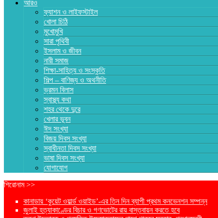
আরও
ফ্যাশন ও লাইফস্টাইল
খোলা চিঠি
মুখোমুখি
সারা পৃথিবী
ইসলাম ও জীবন
নারী সমাজ
শিক্ষা-সাহিত্য ও সংস্কৃতি
শিল্প – বাণিজ্য ও অথনীতি
ভ্রমন বিলাস
স্বাস্থ্য কথা
শহর থেকে দুরে
খেলার ভূবন
ঈদ সংখ্যা
বিজয় দিবস সংখ্যা
স্বাধীনতা দিবস সংখ্যা
ভাষা দিবস সংখ্যা
যোগাযোগ
শিরোনাম >>
কানাডায় ‘কুয়েট ওয়ার্ল্ড ওয়াইড’-এর তিন দিন ব্যাপী প্রথম কনভেনশন সম্পন্ন
জুলাই হত্যাকাণ্ডের বিচার ও গণভোটের রায় বাস্তবায়ন করতে হবে