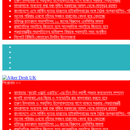
তরুণ উদ্ভাবক ও প্রযুক্তি উদ্যোক্তাদের পাশে থাকবে সরকার -প্রধানমন্ত্রী
মাদরাসাকে অবহেলা করা শুরু মুজিব সরকারের আমল থেকে-মাহমুদুর রহমান
বাংলাদেশে এসে মার্কিন দূতের ভারতের হাইকমিশনারের সঙ্গে বৈঠক অপ্রত্যাশিত- শ
অনেক পরিবার এখনো তাঁদের স্বজন হারানোর বেদনা বয়ে বেড়াচ্ছে
হবিগঞ্জ ছাত্রদল সভাপতিসহ ১১ জনের বিরুদ্ধে এনসিপির মামলা
রাজনৈতিক লড়াইয়ে জিততে হলে সাংস্কৃতিক লড়াইয়ে জিততে হবে
প্রধানমন্ত্রীর সভাপতিত্বে ভূমিকম্প বিষয়ক প্রস্তুতি সভা অনুষ্ঠিত
সিলেটে বিজিবি মোতায়েন,টানটান উত্তেজনা
শিরোনাম >>
কানাডায় ‘কুয়েট ওয়ার্ল্ড ওয়াইড’-এর তিন দিন ব্যাপী প্রথম কনভেনশন সম্পন্ন
জুলাই হত্যাকাণ্ডের বিচার ও গণভোটের রায় বাস্তবায়ন করতে হবে
তরুণ উদ্ভাবক ও প্রযুক্তি উদ্যোক্তাদের পাশে থাকবে সরকার -প্রধানমন্ত্রী
মাদরাসাকে অবহেলা করা শুরু মুজিব সরকারের আমল থেকে-মাহমুদুর রহমান
বাংলাদেশে এসে মার্কিন দূতের ভারতের হাইকমিশনারের সঙ্গে বৈঠক অপ্রত্যাশিত- শ
অনেক পরিবার এখনো তাঁদের স্বজন হারানোর বেদনা বয়ে বেড়াচ্ছে
হবিগঞ্জ ছাত্রদল সভাপতিসহ ১১ জনের বিরুদ্ধে এনসিপির মামলা
রাজনৈতিক লড়াইয়ে জিততে হলে সাংস্কৃতিক লড়াইয়ে জিততে হবে