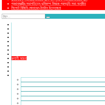
প্রধানমন্ত্রীর সভাপতিত্বে ভূমিকম্প বিষয়ক প্রস্তুতি সভা অনুষ্ঠিত
সিলেটে বিজিবি মোতায়েন,টানটান উত্তেজনা
নীড়পাতা
সম্পাদকীয়
প্রথম পাতা
প্রিয় দেশ
যুক্তরাজ্য
বিলাতে আমাদের কমিউনিটি
প্রবাসে স্বদেশ
ক্রাইম ডায়েরি
রুপালী আয়না
শেষের পাতা
ম্যাগাজিন
ই-পেপার
আরও
ফ্যাশন ও লাইফস্টাইল
খোলা চিঠি
মুখোমুখি
সারা পৃথিবী
ইসলাম ও জীবন
নারী সমাজ