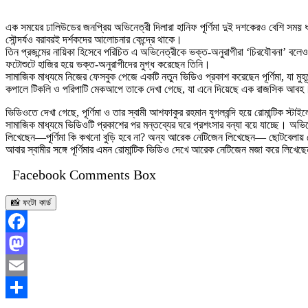
এক সময়ের ঢালিউডের জনপ্রিয় অভিনেত্রী দিলারা হানিফ পূর্ণিমা দুই দশকেরও বেশি সম
সৌন্দর্যও বরাবরই দর্শকদের আলোচনার কেন্দ্রে থাকে।
তিন প্রজন্মের নায়িকা হিসেবে পরিচিত এ অভিনেত্রীকে ভক্ত-অনুরাগীরা ‘চিরযৌবনা’ ব
ফটোশুটে হাজির হয়ে ভক্ত-অনুরাগীদের মুগ্ধ করেছেন তিনি।
সামাজিক মাধ্যমে নিজের ফেসবুক পেজে একটি নতুন ভিডিও প্রকাশ করেছেন পূর্ণিমা, যা 
কপালে টিকলি ও পরিপাটি মেকআপে তাকে দেখা গেছে, যা এনে দিয়েছে এক রাজসিক আবহ। কখনো
ভিডিওতে দেখা গেছে, পূর্ণিমা ও তার স্বামী আশফাকুর রহমান যুগলবন্দি হয়ে রোমান্টিক স্
সামাজিক মাধ্যমে ভিডিওটি প্রকাশের পর মন্তব্যের ঘরে প্রশংসার বন্যা বয়ে যাচ্ছে। অ
লিখেছেন—পূর্ণিমা কি কখনো বুড়ি হবে না? অন্য আরেক নেটিজেন লিখেছেন— ছোটবেলায
আবার স্বামীর সঙ্গে পূর্ণিমার এমন রোমান্টিক ভিডিও দেখে আরেক নেটিজেন মজা করে লিখে
Facebook Comments Box
📸 ফটো কার্ড
Facebook
Mastodon
Email