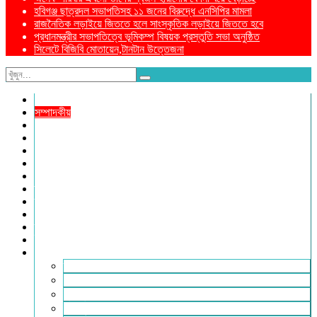
হবিগঞ্জ ছাত্রদল সভাপতিসহ ১১ জনের বিরুদ্ধে এনসিপির মামলা
রাজনৈতিক লড়াইয়ে জিততে হলে সাংস্কৃতিক লড়াইয়ে জিততে হবে
প্রধানমন্ত্রীর সভাপতিত্বে ভূমিকম্প বিষয়ক প্রস্তুতি সভা অনুষ্ঠিত
সিলেটে বিজিবি মোতায়েন,টানটান উত্তেজনা
নীড়পাতা
সম্পাদকীয়
প্রথম পাতা
প্রিয় দেশ
যুক্তরাজ্য
বিলাতে আমাদের কমিউনিটি
প্রবাসে স্বদেশ
ক্রাইম ডায়েরি
রুপালী আয়না
শেষের পাতা
ম্যাগাজিন
ই-পেপার
আরও
ফ্যাশন ও লাইফস্টাইল
খোলা চিঠি
মুখোমুখি
সারা পৃথিবী