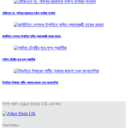
টোকিওতে ডা. শফিকুর রহমানকে বর্ণাঢ্য নাগরিক সংবর্ধনা
জার্মানিতে দেশবন্ধু উপাধিতে ভূষিত প্রধানমন্ত্রী তারেক রহমান
সামিনা চৌধুরীর সুরে মুগ্ধ প্রবাসীরা
সিডনিতে লিবারেল পার্টির ‘ভরসার জায়গা’এখন বাংলাদেশিরা
ফলো করুন Ajker Desh UK-এর খবর
Chief Editor