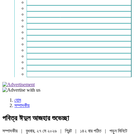
ইসলাম ও জীবন
নারী সমাজ
শিক্ষা-সাহিত্য ও সংস্কৃতি
শিল্প – বাণিজ্য ও অথনীতি
ভ্রমন বিলাস
স্বাস্থ্য কথা
শহর থেকে দুরে
খেলার ভূবন
ঈদ সংখ্যা
বিজয় দিবস সংখ্যা
স্বাধীনতা দিবস সংখ্যা
ভাষা দিবস সংখ্যা
যোগাযোগ
হোম
সম্পাদকীয়
পবিত্র ঈদুল আজহার শুভেচ্ছা
সম্পাদকীয় | বুধবার, ২৭ মে ২০২৬ |
প্রিন্ট
|
১৪২ বার পঠিত
| পড়ুন
মিনিটে