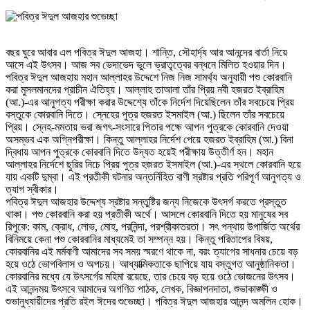
বছর ঘুরে আবার এল পবিত্র ঈদুল আজহা। শান্তি, সৌহার্দ্য আর আনন্দের বার্তা নিয়ে
আসে এই উৎসব। আজ সব ভেদাভেদ ভুলে ভ্রাতৃত্বের বন্ধনে মিলিত হওয়ার দিন।
পবিত্র ঈদুল আজহায় মহান আল্লাহর উদ্দেশে নিজ নিজ সামর্থ্য অনুযায়ী পশু কোরবানি
করা মুসলমানদের প্রাচীন ঐতিহ্য। আল্লাহ তাআলা তাঁর প্রিয় নবী হজরত ইব্রাহিম
(আ.)-এর আনুগত্য পরীক্ষা করার উদ্দেশ্যে তাঁকে নির্দেশ দিয়েছিলেন তাঁর সবচেয়ে প্রিয়
বস্তুকে কোরবানি দিতে। স্নেহের পুত্র হজরত ইসমাইল (আ.) ছিলেন তাঁর সবচেয়ে
প্রিয়। স্নেহ-মমতায় ভরা জগৎ-সংসারে পিতার পক্ষে আপন পুত্রকে কোরবানি দেওয়া
অসম্ভব এক অগ্নিপরীক্ষা। কিন্তু আল্লাহর নির্দেশ পেয়ে হজরত ইব্রাহিম (আ.) বিনা
দ্বিধায় আপন পুত্রকে কোরবানি দিতে উদ্যত হয়েই পরীক্ষায় উত্তীর্ণ হন। মহান
আল্লাহর নির্দেশে ছুরির নিচে প্রিয় পুত্র হজরত ইসমাইল (আ.)-এর স্থলে কোরবানি হয়ে
যায় একটি দুম্বা। এই প্রতীকী ঘটনার অন্তর্নিহিত বাণী স্রষ্টার প্রতি পরিপূর্ণ আনুগত্য ও
ত্যাগ স্বীকার।
পবিত্র ঈদুল আজহার উদ্দেশ্য স্রষ্টার সন্তুষ্টির জন্য নিজেকে উৎসর্গ করতে প্রস্তুত
থাকা। পশু কোরবানি করা হয় প্রতীকী অর্থে। আসলে কোরবানি দিতে হয় মানুষের সব
রিপুকে: কাম, ক্রোধ, লোভ, মোহ, পরনিন্দা, পরশ্রীকাতরতা। সৎ পন্থায় উপার্জিত অর্থের
বিনিময়ে কেনা পশু কোরবানির মাধ্যমেই তা সম্পন্ন হয়। কিন্তু পরিতাপের বিষয়,
কোরবানির এই মর্মবাণী আমাদের সব সময় স্মরণে থাকে না, বরং ত্যাগের সাধনার চেয়ে বড়
হয়ে ওঠে ভোগবিলাস ও অপচয়। আধ্যাত্মিকতাকে ছাপিয়ে যায় বস্তুগত আনুষ্ঠানিকতা।
কোরবানির মধ্যে যে উৎসর্গের মহিমা রয়েছে, তার চেয়ে বড় হয়ে ওঠে ভোজনের উৎসব।
এই আনন্দময় উৎসবে আমাদের অগণিত পাঠক, লেখক, বিজ্ঞাপনদাতা, শুভাকাঙ্ক্ষী ও
শুভানুধ্যায়ীদের প্রতি রইল ঈদের শুভেচ্ছা। পবিত্র ঈদুল আজহার আনন্দ অমলিন হোক।