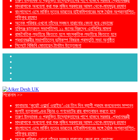
তরুণ উদ্ভাবক ও প্রযুক্তি উদ্যোক্তাদের পাশে থাকবে সরকার -প্রধানমন্ত্রী
মাদরাসাকে অবহেলা করা শুরু মুজিব সরকারের আমল থেকে-মাহমুদুর রহমান
বাংলাদেশে এসে মার্কিন দূতের ভারতের হাইকমিশনারের সঙ্গে বৈঠক অপ্রত্যাশিত-
শফিকুর রহমান
অনেক পরিবার এখনো তাঁদের স্বজন হারানোর বেদনা বয়ে বেড়াচ্ছে
হবিগঞ্জ ছাত্রদল সভাপতিসহ ১১ জনের বিরুদ্ধে এনসিপির মামলা
রাজনৈতিক লড়াইয়ে জিততে হলে সাংস্কৃতিক লড়াইয়ে জিততে হবে
প্রধানমন্ত্রীর সভাপতিত্বে ভূমিকম্প বিষয়ক প্রস্তুতি সভা অনুষ্ঠিত
সিলেটে বিজিবি মোতায়েন,টানটান উত্তেজনা
শিরোনাম >>
কানাডায় ‘কুয়েট ওয়ার্ল্ড ওয়াইড’-এর তিন দিন ব্যাপী প্রথম কনভেনশন সম্পন্ন
জুলাই হত্যাকাণ্ডের বিচার ও গণভোটের রায় বাস্তবায়ন করতে হবে
তরুণ উদ্ভাবক ও প্রযুক্তি উদ্যোক্তাদের পাশে থাকবে সরকার -প্রধানমন্ত্রী
মাদরাসাকে অবহেলা করা শুরু মুজিব সরকারের আমল থেকে-মাহমুদুর রহমান
বাংলাদেশে এসে মার্কিন দূতের ভারতের হাইকমিশনারের সঙ্গে বৈঠক অপ্রত্যাশিত-
শফিকুর রহমান
অনেক পরিবার এখনো তাঁদের স্বজন হারানোর বেদনা বয়ে বেড়াচ্ছে