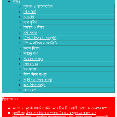
আরও
ফ্যাশন ও লাইফস্টাইল
খোলা চিঠি
মুখোমুখি
সারা পৃথিবী
ইসলাম ও জীবন
নারী সমাজ
শিক্ষা-সাহিত্য ও সংস্কৃতি
শিল্প – বাণিজ্য ও অথনীতি
ভ্রমন বিলাস
স্বাস্থ্য কথা
শহর থেকে দুরে
খেলার ভূবন
ঈদ সংখ্যা
বিজয় দিবস সংখ্যা
স্বাধীনতা দিবস সংখ্যা
ভাষা দিবস সংখ্যা
যোগাযোগ
শিরোনাম >>
কানাডায় ‘কুয়েট ওয়ার্ল্ড ওয়াইড’-এর তিন দিন ব্যাপী প্রথম কনভেনশন সম্পন্ন
জুলাই হত্যাকাণ্ডের বিচার ও গণভোটের রায় বাস্তবায়ন করতে হবে