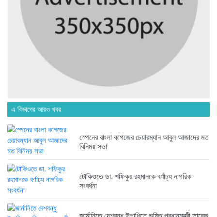
অনেক পরিবার এখনো তাঁদের স্বজন...
৬ দিন আগে
ব্রিকলেইন জামে মসজিদ প্রতিষ্ঠার ৫০...
৬ দিন আগে
এ বিভাগের আরও খবর
হবিগঞ্জ ছাত্রদল সভাপতিসহ ১১ জনের...
১ সপ্তাহ আগে
স্পেনের বাংলা কাগজের চেয়ারম্যান আবুল আজাদের মত
বিনিময় সভা
রাজনৈতিক লড়াইয়ে জিততে হলে সাংস্কৃতিক...
১ সপ্তাহ আগে
টোকিওতে ডা. শফিকুর রহমানকে বর্ণাঢ্য নাগরিক
সংবর্ধনা
জার্মানিতে দেশবন্ধু উপাধিতে ভূষিত প্রধানমন্ত্রী তারেক