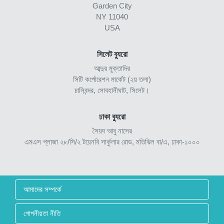
Garden City
NY 11040
USA
সিলেট ব্যুরো
আব্দুর মুক্তাদির
সিটি কর্পোরেশন মার্কেট (২য় তলা)
চালিবন্দর, সোবহানীঘাট, সিলেট।
ঢাকা ব্যুরো
সৈয়দ আবু নাসের
এমএস প্লাজা ২৮/সি/২ টয়েনবি সার্কুলার রোড, মতিঝিল বা/এ, ঢাকা-১০০০
আমাদের সম্পর্কে
গোপনীয়তা নীতি