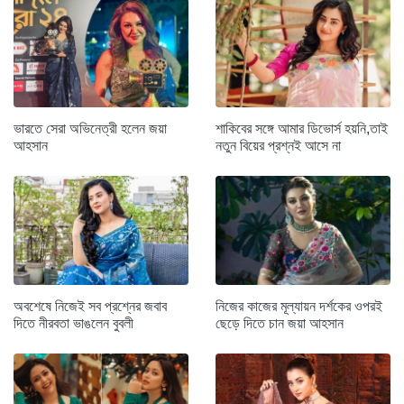
ভারতে সেরা অভিনেত্রী হলেন জয়া
শাকিবের সঙ্গে আমার ডিভোর্স হয়নি,তাই
আহসান
নতুন বিয়ের প্রশ্নই আসে না
অবশেষে নিজেই সব প্রশ্নের জবাব
নিজের কাজের মূল্যায়ন দর্শকের ওপরই
দিতে নীরবতা ভাঙলেন বুবলী
ছেড়ে দিতে চান জয়া আহসান