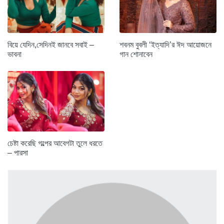
বিয়ে যেদিন,সেদিনই জানবে সবাই –
শবনম বুবলী ‘ইত্যাদি’র ঈদ আয়োজনে
ভাবনা
গান শোনাবেন
চেষ্টা করেছি গল্পের আবেগটা তুলে ধরতে
– পারসা