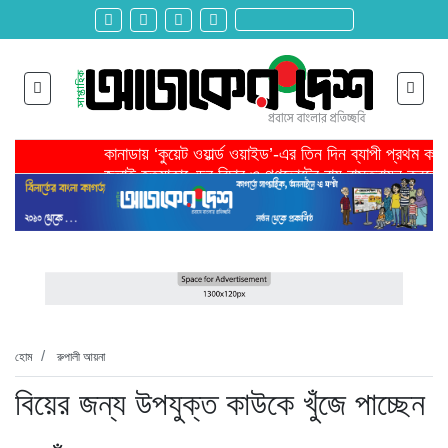
কানাডায় ‘কুয়েট ওয়ার্ল্ড ওয়াইড’-এর তিন দিন ব্যাপী প্রথম ক
জুলাই হত্যাকাণ্ডের বিচার ও গণভোটের রায় বাস্তবায়ন করতে 
তরুণ উদ্ভাবক ও প্রযুক্তি উদ্যোক্তাদের পাশে থাকবে সরকার -প
মাদরাসাকে অবহেলা করা শুরু মুজিব সরকারের আমল থেকে-মাহমু
বাংলাদেশে এসে মার্কিন দূতের ভারতের হাইকমিশনারের সঙ্গে বৈ
শিরোনাম >>
অনেক পরিবার এখনো তাঁদের স্বজন হারানোর বেদনা বয়ে বেড়াচ্
হবিগঞ্জ ছাত্রদল সভাপতিসহ ১১ জনের বিরুদ্ধে এনসিপির মামল
রাজনৈতিক লড়াইয়ে জিততে হলে সাংস্কৃতিক লড়াইয়ে জিততে 
প্রধানমন্ত্রীর সভাপতিত্বে ভূমিকম্প বিষয়ক প্রস্তুতি সভা অনুষ্
সিলেটে বিজিবি মোতায়েন,টানটান উত্তেজনা
হোম
রুপালী আয়না
বিয়ের জন্য উপযুক্ত কাউকে খুঁজে পাচ্ছেন