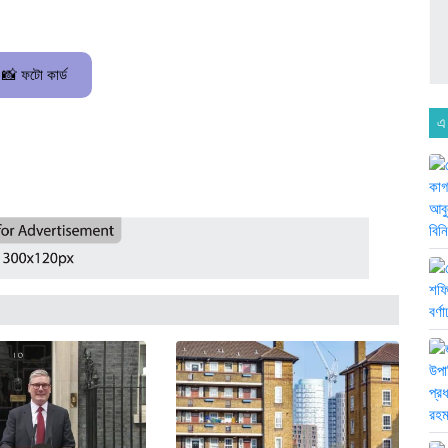
📸 ফটো কার্ড
এ