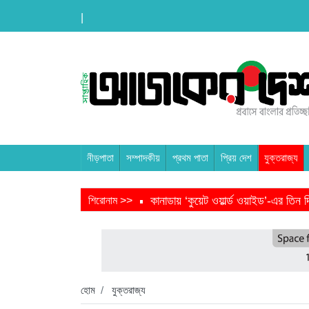
|
নীড়পাতা
সম্পাদকীয়
প্রথম পাতা
প্রিয় দেশ
যুক্তরাজ্য
কানাডায় ‘কুয়েট ওয়ার্ল্ড ওয়াইড’-এর তি
শিরোনাম >>
তরুণ উদ্ভাবক ও প্রযুক্তি উদ্যোক্তাদের 
বাংলাদেশে এসে মার্কিন দূতের ভারতের হা
হবিগঞ্জ ছাত্রদল সভাপতিসহ ১১ জনের বির
হোম
যুক্তরাজ্য
প্রধানমন্ত্রীর সভাপতিত্বে ভূমিকম্প বিষয়ক