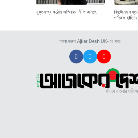
যুক্তরাজ্য কঠোর অভিবাসন নীতি আনছে
ব্রিটেনের রাস
গাড়িকে ছাড়িয়ে
ফলো করুন Ajker Desh UK-এর খবর