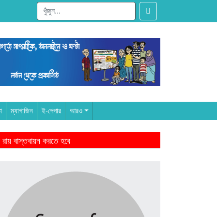
া
ম্যাগাজিন
ই-পেপার
আরও
 রায় বাস্তবায়ন করতে হবে
ারের আমল থেকে-মাহমুদুর রহমান
ঁদের স্বজন হারানোর বেদনা বয়ে বেড়াচ্ছে
ে জিততে হবে