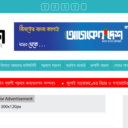
বিলাতে আমাদের কমিউনিটি
প্রবাসে স্বদেশ
ক্রাইম ডায়েরি
রুপালী আয়না
শেষের পাত
ন দিন ব্যাপী প্রথম কনভেনশন সম্পন্ন
জুলাই হত্যাকাণ্ডের বিচার ও গণভোটের
পাশে থাকবে সরকার -প্রধানমন্ত্রী
মাদরাসাকে অবহেলা করা শুরু মুজিব সরক
ইকমিশনারের সঙ্গে বৈঠক অপ্রত্যাশিত- শফিকুর রহমান
অনেক পরিবার এখনো তা
ুদ্ধে এনসিপির মামলা
রাজনৈতিক লড়াইয়ে জিততে হলে সাংস্কৃতিক লড়াইয়
 প্রস্তুতি সভা অনুষ্ঠিত
সিলেটে বিজিবি মোতায়েন,টানটান উত্তেজনা