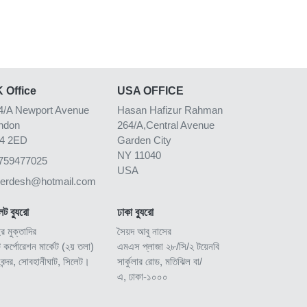
 Office
USA OFFICE
4/A Newport Avenue
Hasan Hafizur Rahman
ndon
264/A,Central Avenue
4 2ED
Garden City
NY 11040
759477025
USA
kerdesh@hotmail.com
েট ব্যুরো
ঢাকা ব্যুরো
ুর মুক্তাদির
সৈয়দ আবু নাসের
ি কর্পোরেশন মার্কেট (২য় তলা)
এমএস প্লাজা ২৮/সি/২ টয়েনবি
িবন্দর, সোবহানীঘাট, সিলেট।
সার্কুলার রোড, মতিঝিল বা/
এ, ঢাকা-১০০০