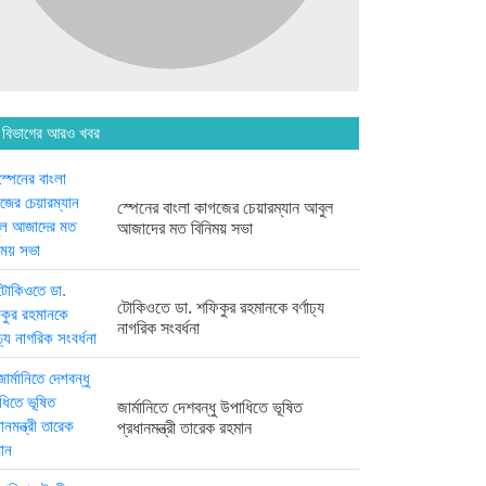
অনেক পরিবার এখনো তাঁদের স্বজন...
৭ দিন আগে
 বিভাগের আরও খবর
ব্রিকলেইন জামে মসজিদ প্রতিষ্ঠার ৫০...
৭ দিন আগে
স্পেনের বাংলা কাগজের চেয়ারম্যান আবুল
আজাদের মত বিনিময় সভা
হবিগঞ্জ ছাত্রদল সভাপতিসহ ১১ জনের...
২ সপ্তাহ আগে
টোকিওতে ডা. শফিকুর রহমানকে বর্ণাঢ্য
নাগরিক সংবর্ধনা
রাজনৈতিক লড়াইয়ে জিততে হলে
সাংস্কৃতিক...
২ সপ্তাহ আগে
জার্মানিতে দেশবন্ধু উপাধিতে ভূষিত
প্রধানমন্ত্রী তারেক রহমান