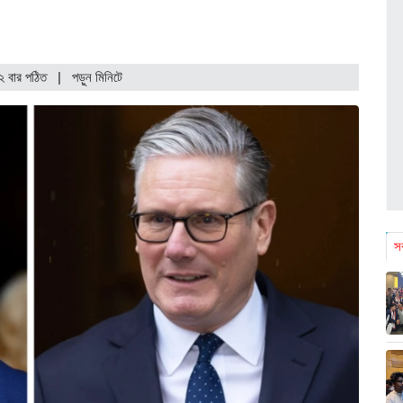
২ বার পঠিত
| পড়ুন
মিনিটে
সর