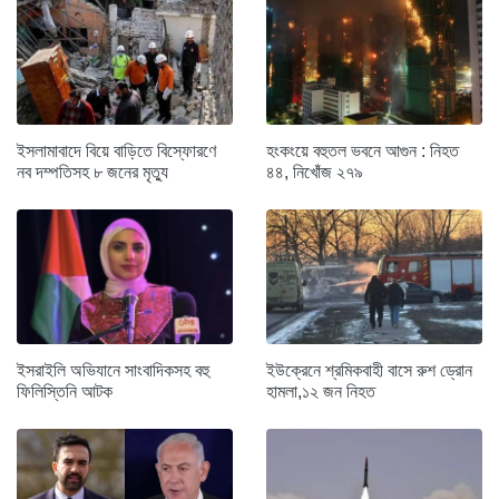
ইসলামাবাদে বিয়ে বাড়িতে বিস্ফোরণে
হংকংয়ে বহুতল ভবনে আগুন : নিহত
নব দম্পতিসহ ৮ জনের মৃত্যু
৪৪, নিখোঁজ ২৭৯
ইসরাইলি অভিযানে সাংবাদিকসহ বহু
ইউক্রেনে শ্রমিকবাহী বাসে রুশ ড্রোন
ফিলিস্তিনি আটক
হামলা,১২ জন নিহত