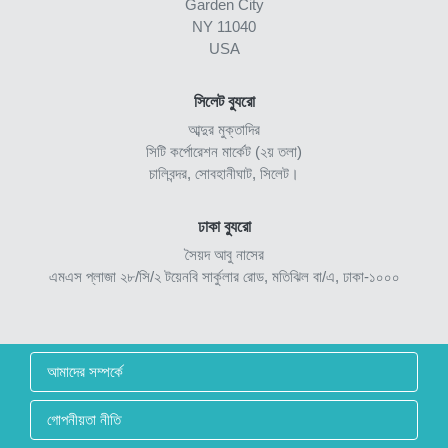
Garden City
NY 11040
USA
সিলেট ব্যুরো
আব্দুর মুক্তাদির
সিটি কর্পোরেশন মার্কেট (২য় তলা)
চালিবন্দর, সোবহানীঘাট, সিলেট।
ঢাকা ব্যুরো
সৈয়দ আবু নাসের
এমএস প্লাজা ২৮/সি/২ টয়েনবি সার্কুলার রোড, মতিঝিল বা/এ, ঢাকা-১০০০
আমাদের সম্পর্কে
গোপনীয়তা নীতি