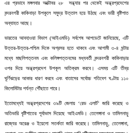
এর প্রভাবে মঙ্গলবার অক্টোবর ২৮ সন্ধ্যার পর থেকেই অন্ধ্রপ্রদেশের
বন্দরনগরী কাকিনাড়া উপকূলে সমুদ্র উত্তাল হয়ে উঠছে এবং ভারী বৃষ্টিপাত
অব্যাহত আছে।
ভারতের আবহাওয়া বিভাগ (আইএমডি) সর্বশেষ আপডেটে জানিয়েছে, এটি
উত্তর-উত্তর-পশ্চিম দিকে অগ্রসর হতে থাকবে এবং আগামী ৩-৪ ঘন্টার
মধ্যে মাছলিপত্তনম এবং কলিঙ্গপত্তনমের মধ্যবর্তী বন্দরনগরী কাকিনাড়ার
ওপর দিয়ে অন্ধ্রপ্রদেশ উপকূল অতিক্রম করবে। এসময় এটি তীব্র
ঘূর্ণিঝড়ের আকার ধারণ করবে এবং বাতাসের সর্বোচ্চ গতিবেগ ঘণ্টায় ১১০
কিলোমিটার পর্যন্ত পৌঁছাতে পারে।
ইতোমধ্যেই অন্ধ্রপ্রদেশের ৩৯টি জেলায় ‘রেড এলার্ট’ জারি করেছে ও
অতিভারি বৃষ্টিপাতের পূর্বাভাস দিয়েছে আইএমডি। তেলেঙ্গানা ও তামিলনাড়ু
রাজ্যের অরেঞ্জ ও ইয়েলো সতর্কতা জারি করেছে। তামিলনাড়ু, তেলেঙ্গানা,