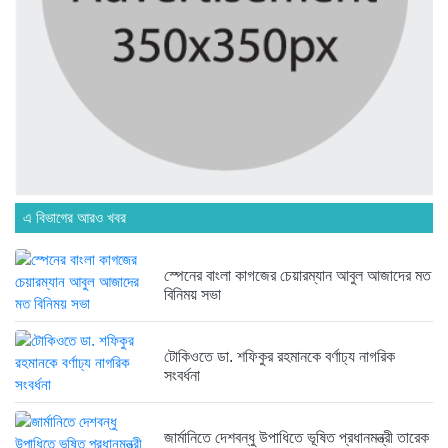
অনেক পরিবার এখনো তাঁদের স্বজন...
৭ দিন আগে
ব্রিকলেইন জামে মসজিদ প্রতিষ্ঠার ৫০...
৭ দিন আগে
এ বিভাগের আরও খবর
হবিগঞ্জ ছাত্রদল সভাপতিসহ ১১ জনের...
২ সপ্তাহ আগে
স্পেনের বাংলা কাগজের চেয়ারম্যান আবুল আজাদের মত
বিনিময় সভা
রাজনৈতিক লড়াইয়ে জিততে হলে সাংস্কৃতিক...
২ সপ্তাহ আগে
টোকিওতে ডা. শফিকুর রহমানকে বর্ণাঢ্য নাগরিক
সংবর্ধনা
জার্মানিতে দেশবন্ধু উপাধিতে ভূষিত প্রধানমন্ত্রী তারেক