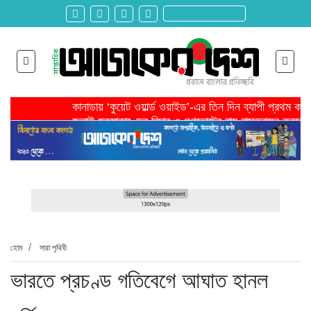
কানাডায় ‘কুয়েট ওয়ার্ল্ড ওয়াইড’-এর তিন দিন ব্যাপী প্রথম ক
জুলাই হত্যাকাণ্ডের বিচার ও গণভোটের রায় বাস্তবায়ন করতে 
তরুণ উদ্ভাবক ও প্রযুক্তি উদ্যোক্তাদের পাশে থাকবে সরকার -প
মাদরাসাকে অবহেলা করা শুরু মুজিব সরকারের আমল থেকে-মাহমু
বাংলাদেশে এসে মার্কিন দূতের ভারতের হাইকমিশনারের সঙ্গে বৈ
শিরোনাম >>
অনেক পরিবার এখনো তাঁদের স্বজন হারানোর বেদনা বয়ে বেড়াচ্
হবিগঞ্জ ছাত্রদল সভাপতিসহ ১১ জনের বিরুদ্ধে এনসিপির মামল
রাজনৈতিক লড়াইয়ে জিততে হলে সাংস্কৃতিক লড়াইয়ে জিততে 
প্রধানমন্ত্রীর সভাপতিত্বে ভূমিকম্প বিষয়ক প্রস্তুতি সভা অনুষ্
সিলেটে বিজিবি মোতায়েন,টানটান উত্তেজনা
হোম
সারা পৃথিবী
ভারতে প্রচণ্ড গতিবেগে আঘাত হানল