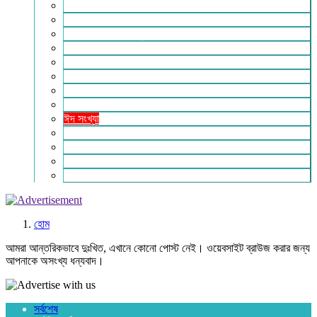
ইসলাম ও জীবন
নারী সমাজ
শিক্ষা-সাহিত্য ও সংস্কৃতি
শিল্প – বাণিজ্য ও অথনীতি
ভ্রমন বিলাস
স্বাস্থ্য কথা
শহর থেকে দুরে
খেলার ভূবন
ঈদ সংখ্যা
বিজয় দিবস সংখ্যা
স্বাধীনতা দিবস সংখ্যা
ভাষা দিবস সংখ্যা
যোগাযোগ
হোম
আমরা আন্তরিকভাবে দুঃখিত, এখানে কোনো পোস্ট নেই। ওয়েবসাইট ব্রাউজ করার জন্য
আপনাকে অসংখ্য ধন্যবাদ।
সর্বশেষ