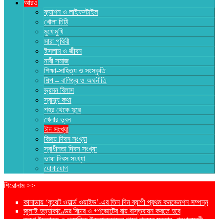
আরও
ফ্যাশন ও লাইফস্টাইল
খোলা চিঠি
মুখোমুখি
সারা পৃথিবী
ইসলাম ও জীবন
নারী সমাজ
শিক্ষা-সাহিত্য ও সংস্কৃতি
শিল্প – বাণিজ্য ও অথনীতি
ভ্রমন বিলাস
স্বাস্থ্য কথা
শহর থেকে দুরে
খেলার ভূবন
ঈদ সংখ্যা
বিজয় দিবস সংখ্যা
স্বাধীনতা দিবস সংখ্যা
ভাষা দিবস সংখ্যা
যোগাযোগ
শিরোনাম >>
কানাডায় ‘কুয়েট ওয়ার্ল্ড ওয়াইড’-এর তিন দিন ব্যাপী প্রথম কনভেনশন সম্পন্ন
জুলাই হত্যাকাণ্ডের বিচার ও গণভোটের রায় বাস্তবায়ন করতে হবে