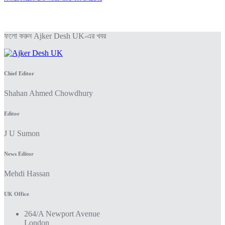
ফলো করুন Ajker Desh UK-এর খবর
Chief Editor
Shahan Ahmed Chowdhury
Editor
J U Sumon
News Editor
Mehdi Hassan
UK Office
264/A Newport Avenue
London