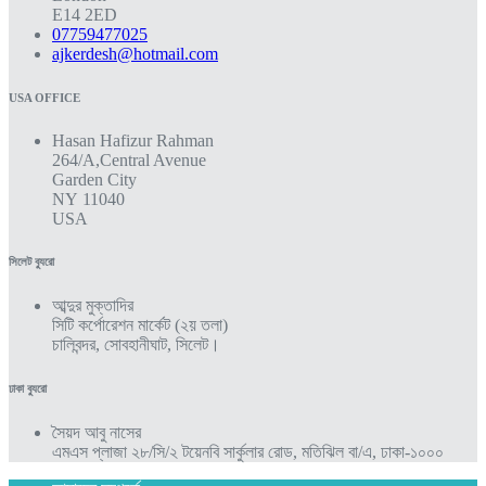
E14 2ED
07759477025
ajkerdesh@hotmail.com
USA OFFICE
Hasan Hafizur Rahman
264/A,Central Avenue
Garden City
NY 11040
USA
সিলেট ব্যুরো
আব্দুর মুক্তাদির
সিটি কর্পোরেশন মার্কেট (২য় তলা)
চালিবন্দর, সোবহানীঘাট, সিলেট।
ঢাকা ব্যুরো
সৈয়দ আবু নাসের
এমএস প্লাজা ২৮/সি/২ টয়েনবি সার্কুলার রোড, মতিঝিল বা/এ, ঢাকা-১০০০