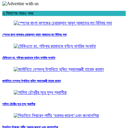
এ বিভাগের আরও খবর
স্পেনের বাংলা কাগজের চেয়ারম্যান আবুল আজাদের মত বিনিময় সভা
টোকিওতে ডা. শফিকুর রহমানকে বর্ণাঢ্য নাগরিক সংবর্ধনা
জার্মানিতে দেশবন্ধু উপাধিতে ভূষিত প্রধানমন্ত্রী তারেক রহমান
সামিনা চৌধুরীর সুরে মুগ্ধ প্রবাসীরা
সিডনিতে লিবারেল পার্টির ‘ভরসার জায়গা’এখন বাংলাদেশিরা