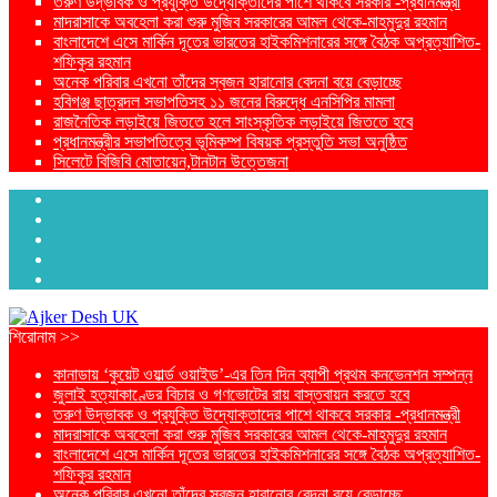
তরুণ উদ্ভাবক ও প্রযুক্তি উদ্যোক্তাদের পাশে থাকবে সরকার -প্রধানমন্ত্রী
মাদরাসাকে অবহেলা করা শুরু মুজিব সরকারের আমল থেকে-মাহমুদুর রহমান
বাংলাদেশে এসে মার্কিন দূতের ভারতের হাইকমিশনারের সঙ্গে বৈঠক অপ্রত্যাশিত-
শফিকুর রহমান
অনেক পরিবার এখনো তাঁদের স্বজন হারানোর বেদনা বয়ে বেড়াচ্ছে
হবিগঞ্জ ছাত্রদল সভাপতিসহ ১১ জনের বিরুদ্ধে এনসিপির মামলা
রাজনৈতিক লড়াইয়ে জিততে হলে সাংস্কৃতিক লড়াইয়ে জিততে হবে
প্রধানমন্ত্রীর সভাপতিত্বে ভূমিকম্প বিষয়ক প্রস্তুতি সভা অনুষ্ঠিত
সিলেটে বিজিবি মোতায়েন,টানটান উত্তেজনা
শিরোনাম >>
কানাডায় ‘কুয়েট ওয়ার্ল্ড ওয়াইড’-এর তিন দিন ব্যাপী প্রথম কনভেনশন সম্পন্ন
জুলাই হত্যাকাণ্ডের বিচার ও গণভোটের রায় বাস্তবায়ন করতে হবে
তরুণ উদ্ভাবক ও প্রযুক্তি উদ্যোক্তাদের পাশে থাকবে সরকার -প্রধানমন্ত্রী
মাদরাসাকে অবহেলা করা শুরু মুজিব সরকারের আমল থেকে-মাহমুদুর রহমান
বাংলাদেশে এসে মার্কিন দূতের ভারতের হাইকমিশনারের সঙ্গে বৈঠক অপ্রত্যাশিত-
শফিকুর রহমান
অনেক পরিবার এখনো তাঁদের স্বজন হারানোর বেদনা বয়ে বেড়াচ্ছে