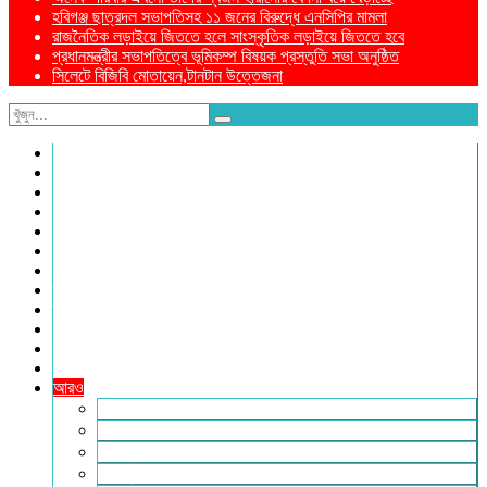
হবিগঞ্জ ছাত্রদল সভাপতিসহ ১১ জনের বিরুদ্ধে এনসিপির মামলা
রাজনৈতিক লড়াইয়ে জিততে হলে সাংস্কৃতিক লড়াইয়ে জিততে হবে
প্রধানমন্ত্রীর সভাপতিত্বে ভূমিকম্প বিষয়ক প্রস্তুতি সভা অনুষ্ঠিত
সিলেটে বিজিবি মোতায়েন,টানটান উত্তেজনা
নীড়পাতা
সম্পাদকীয়
প্রথম পাতা
প্রিয় দেশ
যুক্তরাজ্য
বিলাতে আমাদের কমিউনিটি
প্রবাসে স্বদেশ
ক্রাইম ডায়েরি
রুপালী আয়না
শেষের পাতা
ম্যাগাজিন
ই-পেপার
আরও
ফ্যাশন ও লাইফস্টাইল
খোলা চিঠি
মুখোমুখি
সারা পৃথিবী