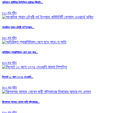
অধিকাংশ মার্কিনিরা ফিলিস্তিন রাষ্ট্রের স্বীকৃতি...
৫১১ বার পঠিত
সাংবাদিক শাহান চৌধুরী নর্থ ইংল্যান্ড...
৪৯০ বার পঠিত
অতিরিক্ত প্যারাসিটামল খেলে হতে পারে...
৪৮৯ বার পঠিত
সিলেটে ১০ মাসে ৩৭৭৫ দেওয়ানি...
৪৮০ বার পঠিত
শিল্পকলায় আসছে নোবেল জয়ী নাট্যকারের...
৪৭৮ বার পঠিত