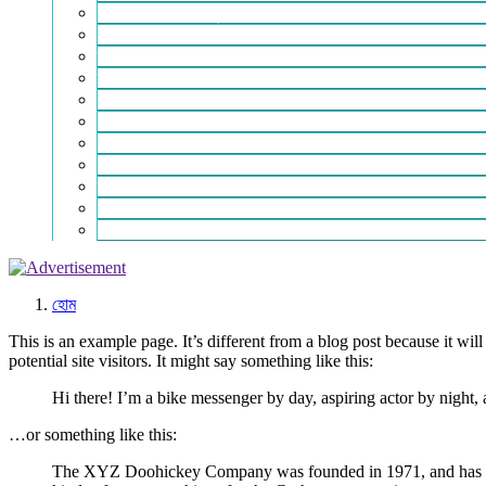
শিক্ষা-সাহিত্য ও সংস্কৃতি
শিল্প – বাণিজ্য ও অথনীতি
ভ্রমন বিলাস
স্বাস্থ্য কথা
শহর থেকে দুরে
খেলার ভূবন
ঈদ সংখ্যা
বিজয় দিবস সংখ্যা
স্বাধীনতা দিবস সংখ্যা
ভাষা দিবস সংখ্যা
যোগাযোগ
হোম
This is an example page. It’s different from a blog post because it wi
potential site visitors. It might say something like this:
Hi there! I’m a bike messenger by day, aspiring actor by night, 
…or something like this:
The XYZ Doohickey Company was founded in 1971, and has been