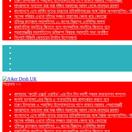
তরুণ উদ্ভাবক ও প্রযুক্তি উদ্যোক্তাদের পাশে থাকবে সরকার -প্রধানমন্ত্রী
মাদরাসাকে অবহেলা করা শুরু মুজিব সরকারের আমল থেকে-মাহমুদুর রহমান
বাংলাদেশে এসে মার্কিন দূতের ভারতের হাইকমিশনারের সঙ্গে বৈঠক অপ্রত্যাশিত- শ
অনেক পরিবার এখনো তাঁদের স্বজন হারানোর বেদনা বয়ে বেড়াচ্ছে
হবিগঞ্জ ছাত্রদল সভাপতিসহ ১১ জনের বিরুদ্ধে এনসিপির মামলা
রাজনৈতিক লড়াইয়ে জিততে হলে সাংস্কৃতিক লড়াইয়ে জিততে হবে
প্রধানমন্ত্রীর সভাপতিত্বে ভূমিকম্প বিষয়ক প্রস্তুতি সভা অনুষ্ঠিত
সিলেটে বিজিবি মোতায়েন,টানটান উত্তেজনা
শিরোনাম >>
কানাডায় ‘কুয়েট ওয়ার্ল্ড ওয়াইড’-এর তিন দিন ব্যাপী প্রথম কনভেনশন সম্পন্ন
জুলাই হত্যাকাণ্ডের বিচার ও গণভোটের রায় বাস্তবায়ন করতে হবে
তরুণ উদ্ভাবক ও প্রযুক্তি উদ্যোক্তাদের পাশে থাকবে সরকার -প্রধানমন্ত্রী
মাদরাসাকে অবহেলা করা শুরু মুজিব সরকারের আমল থেকে-মাহমুদুর রহমান
বাংলাদেশে এসে মার্কিন দূতের ভারতের হাইকমিশনারের সঙ্গে বৈঠক অপ্রত্যাশিত- শ
অনেক পরিবার এখনো তাঁদের স্বজন হারানোর বেদনা বয়ে বেড়াচ্ছে
হবিগঞ্জ ছাত্রদল সভাপতিসহ ১১ জনের বিরুদ্ধে এনসিপির মামলা
রাজনৈতিক লড়াইয়ে জিততে হলে সাংস্কৃতিক লড়াইয়ে জিততে হবে