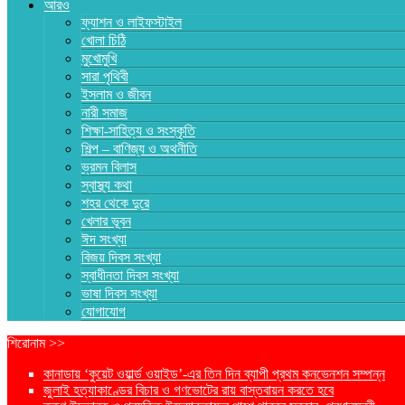
আরও
ফ্যাশন ও লাইফস্টাইল
খোলা চিঠি
মুখোমুখি
সারা পৃথিবী
ইসলাম ও জীবন
নারী সমাজ
শিক্ষা-সাহিত্য ও সংস্কৃতি
শিল্প – বাণিজ্য ও অথনীতি
ভ্রমন বিলাস
স্বাস্থ্য কথা
শহর থেকে দুরে
খেলার ভূবন
ঈদ সংখ্যা
বিজয় দিবস সংখ্যা
স্বাধীনতা দিবস সংখ্যা
ভাষা দিবস সংখ্যা
যোগাযোগ
শিরোনাম >>
কানাডায় ‘কুয়েট ওয়ার্ল্ড ওয়াইড’-এর তিন দিন ব্যাপী প্রথম কনভেনশন সম্পন্ন
জুলাই হত্যাকাণ্ডের বিচার ও গণভোটের রায় বাস্তবায়ন করতে হবে