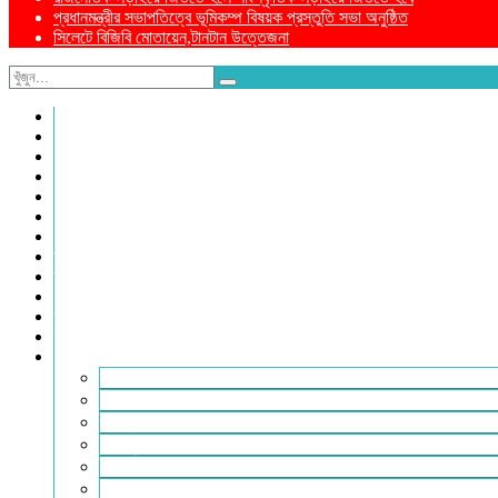
প্রধানমন্ত্রীর সভাপতিত্বে ভূমিকম্প বিষয়ক প্রস্তুতি সভা অনুষ্ঠিত
সিলেটে বিজিবি মোতায়েন,টানটান উত্তেজনা
নীড়পাতা
সম্পাদকীয়
প্রথম পাতা
প্রিয় দেশ
যুক্তরাজ্য
বিলাতে আমাদের কমিউনিটি
প্রবাসে স্বদেশ
ক্রাইম ডায়েরি
রুপালী আয়না
শেষের পাতা
ম্যাগাজিন
ই-পেপার
আরও
ফ্যাশন ও লাইফস্টাইল
খোলা চিঠি
মুখোমুখি
সারা পৃথিবী
ইসলাম ও জীবন
নারী সমাজ