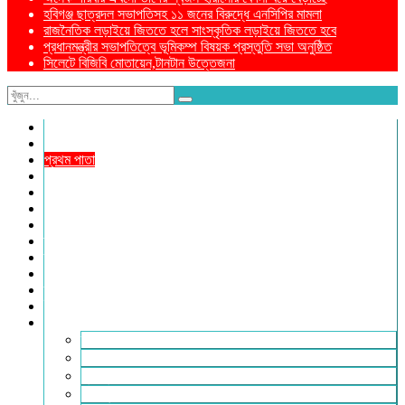
হবিগঞ্জ ছাত্রদল সভাপতিসহ ১১ জনের বিরুদ্ধে এনসিপির মামলা
রাজনৈতিক লড়াইয়ে জিততে হলে সাংস্কৃতিক লড়াইয়ে জিততে হবে
প্রধানমন্ত্রীর সভাপতিত্বে ভূমিকম্প বিষয়ক প্রস্তুতি সভা অনুষ্ঠিত
সিলেটে বিজিবি মোতায়েন,টানটান উত্তেজনা
নীড়পাতা
সম্পাদকীয়
প্রথম পাতা
প্রিয় দেশ
যুক্তরাজ্য
বিলাতে আমাদের কমিউনিটি
প্রবাসে স্বদেশ
ক্রাইম ডায়েরি
রুপালী আয়না
শেষের পাতা
ম্যাগাজিন
ই-পেপার
আরও
ফ্যাশন ও লাইফস্টাইল
খোলা চিঠি
মুখোমুখি
সারা পৃথিবী