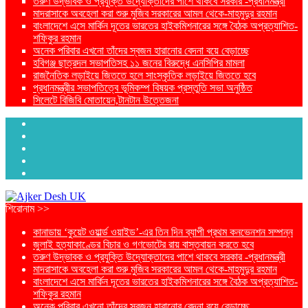
তরুণ উদ্ভাবক ও প্রযুক্তি উদ্যোক্তাদের পাশে থাকবে সরকার -প্রধানমন্ত্রী
মাদরাসাকে অবহেলা করা শুরু মুজিব সরকারের আমল থেকে-মাহমুদুর রহমান
বাংলাদেশে এসে মার্কিন দূতের ভারতের হাইকমিশনারের সঙ্গে বৈঠক অপ্রত্যাশিত-
শফিকুর রহমান
অনেক পরিবার এখনো তাঁদের স্বজন হারানোর বেদনা বয়ে বেড়াচ্ছে
হবিগঞ্জ ছাত্রদল সভাপতিসহ ১১ জনের বিরুদ্ধে এনসিপির মামলা
রাজনৈতিক লড়াইয়ে জিততে হলে সাংস্কৃতিক লড়াইয়ে জিততে হবে
প্রধানমন্ত্রীর সভাপতিত্বে ভূমিকম্প বিষয়ক প্রস্তুতি সভা অনুষ্ঠিত
সিলেটে বিজিবি মোতায়েন,টানটান উত্তেজনা
শিরোনাম >>
কানাডায় ‘কুয়েট ওয়ার্ল্ড ওয়াইড’-এর তিন দিন ব্যাপী প্রথম কনভেনশন সম্পন্ন
জুলাই হত্যাকাণ্ডের বিচার ও গণভোটের রায় বাস্তবায়ন করতে হবে
তরুণ উদ্ভাবক ও প্রযুক্তি উদ্যোক্তাদের পাশে থাকবে সরকার -প্রধানমন্ত্রী
মাদরাসাকে অবহেলা করা শুরু মুজিব সরকারের আমল থেকে-মাহমুদুর রহমান
বাংলাদেশে এসে মার্কিন দূতের ভারতের হাইকমিশনারের সঙ্গে বৈঠক অপ্রত্যাশিত-
শফিকুর রহমান
অনেক পরিবার এখনো তাঁদের স্বজন হারানোর বেদনা বয়ে বেড়াচ্ছে