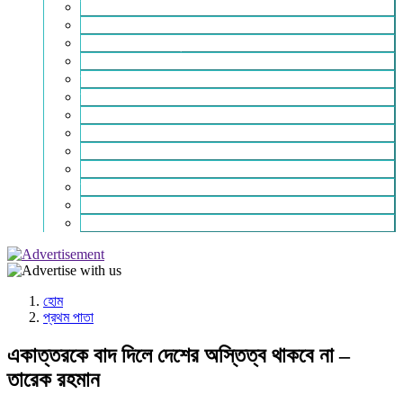
ইসলাম ও জীবন
নারী সমাজ
শিক্ষা-সাহিত্য ও সংস্কৃতি
শিল্প – বাণিজ্য ও অথনীতি
ভ্রমন বিলাস
স্বাস্থ্য কথা
শহর থেকে দুরে
খেলার ভূবন
ঈদ সংখ্যা
বিজয় দিবস সংখ্যা
স্বাধীনতা দিবস সংখ্যা
ভাষা দিবস সংখ্যা
যোগাযোগ
হোম
প্রথম পাতা
একাত্তরকে বাদ দিলে দেশের অস্তিত্ব থাকবে না –
তারেক রহমান