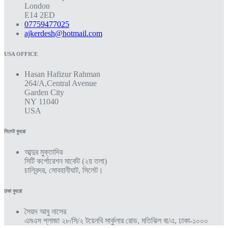
London
E14 2ED
07759477025
ajkerdesh@hotmail.com
USA OFFICE
Hasan Hafizur Rahman
264/A,Central Avenue
Garden City
NY 11040
USA
সিলেট ব্যুরো
আব্দুর মুক্তাদির
সিটি কর্পোরেশন মার্কেট (২য় তলা)
চালিবন্দর, সোবহানীঘাট, সিলেট।
ঢাকা ব্যুরো
সৈয়দ আবু নাসের
এমএস প্লাজা ২৮/সি/২ টয়েনবি সার্কুলার রোড, মতিঝিল বা/এ, ঢাকা-১০০০