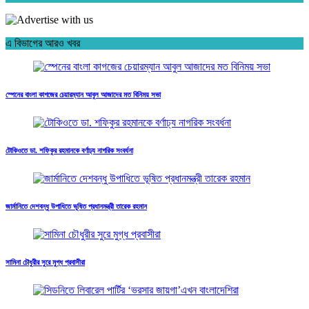
এ বিভাগের আরও খবর
স্পেনের বাংলা কাগজের চেয়ারম্যান আবুল আজাদের মত বিনিময় সভা
টোকিওতে ডা. শফিকুর রহমানকে বর্ণাঢ্য নাগরিক সংবর্ধনা
জার্মানিতে দেশবন্ধু উপাধিতে ভূষিত প্রধানমন্ত্রী তারেক রহমান
সামিনা চৌধুরীর সুরে মুগ্ধ প্রবাসীরা