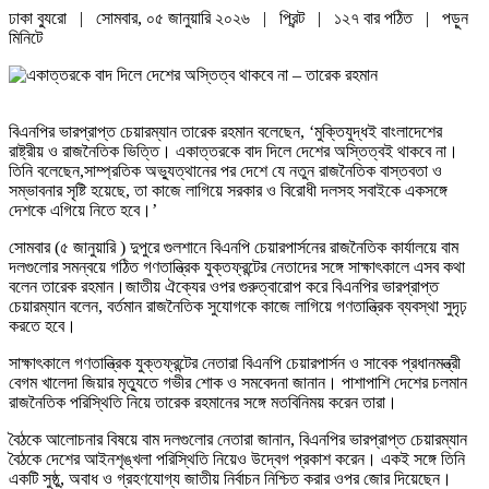
ঢাকা ব্যুরো | সোমবার, ০৫ জানুয়ারি ২০২৬ |
প্রিন্ট
|
১২৭ বার পঠিত
| পড়ুন
মিনিটে
বিএনপির ভারপ্রাপ্ত চেয়ারম্যান তারেক রহমান বলেছেন, ‘মুক্তিযুদ্ধই বাংলাদেশের
রাষ্ট্রীয় ও রাজনৈতিক ভিত্তি। একাত্তরকে বাদ দিলে দেশের অস্তিত্বই থাকবে না।
তিনি বলেছেন,সাম্প্রতিক অভ্যুত্থানের পর দেশে যে নতুন রাজনৈতিক বাস্তবতা ও
সম্ভাবনার সৃষ্টি হয়েছে, তা কাজে লাগিয়ে সরকার ও বিরোধী দলসহ সবাইকে একসঙ্গে
দেশকে এগিয়ে নিতে হবে।’
সোমবার (৫ জানুয়ারি ) দুপুরে গুলশানে বিএনপি চেয়ারপার্সনের রাজনৈতিক কার্যালয়ে বাম
দলগুলোর সমন্বয়ে গঠিত গণতান্ত্রিক যুক্তফ্রন্টের নেতাদের সঙ্গে সাক্ষাৎকালে এসব কথা
বলেন তারেক রহমান।জাতীয় ঐক্যের ওপর গুরুত্বারোপ করে বিএনপির ভারপ্রাপ্ত
চেয়ারম্যান বলেন, বর্তমান রাজনৈতিক সুযোগকে কাজে লাগিয়ে গণতান্ত্রিক ব্যবস্থা সুদৃঢ়
করতে হবে।
সাক্ষাৎকালে গণতান্ত্রিক যুক্তফ্রন্টের নেতারা বিএনপি চেয়ারপার্সন ও সাবেক প্রধানমন্ত্রী
বেগম খালেদা জিয়ার মৃত্যুতে গভীর শোক ও সমবেদনা জানান। পাশাপাশি দেশের চলমান
রাজনৈতিক পরিস্থিতি নিয়ে তারেক রহমানের সঙ্গে মতবিনিময় করেন তারা।
বৈঠকে আলোচনার বিষয়ে বাম দলগুলোর নেতারা জানান, বিএনপির ভারপ্রাপ্ত চেয়ারম্যান
বৈঠকে দেশের আইনশৃঙ্খলা পরিস্থিতি নিয়েও উদ্বেগ প্রকাশ করেন। একই সঙ্গে তিনি
একটি সুষ্ঠু, অবাধ ও গ্রহণযোগ্য জাতীয় নির্বাচন নিশ্চিত করার ওপর জোর দিয়েছেন।