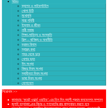
আরও
ফ্যাশন ও লাইফস্টাইল
খোলা চিঠি
মুখোমুখি
সারা পৃথিবী
ইসলাম ও জীবন
নারী সমাজ
শিক্ষা-সাহিত্য ও সংস্কৃতি
শিল্প – বাণিজ্য ও অথনীতি
ভ্রমন বিলাস
স্বাস্থ্য কথা
শহর থেকে দুরে
খেলার ভূবন
ঈদ সংখ্যা
বিজয় দিবস সংখ্যা
স্বাধীনতা দিবস সংখ্যা
ভাষা দিবস সংখ্যা
যোগাযোগ
শিরোনাম >>
কানাডায় ‘কুয়েট ওয়ার্ল্ড ওয়াইড’-এর তিন দিন ব্যাপী প্রথম কনভেনশন সম্পন্ন
জুলাই হত্যাকাণ্ডের বিচার ও গণভোটের রায় বাস্তবায়ন করতে হবে