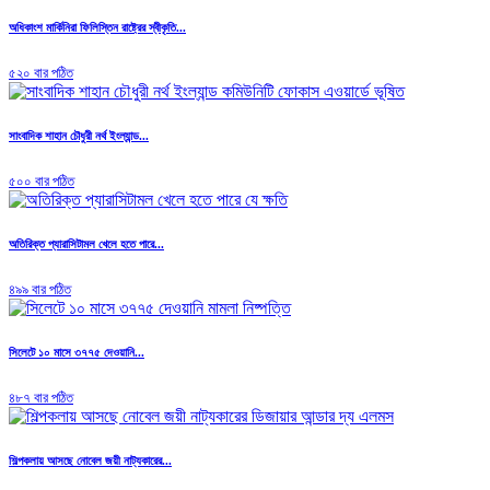
অধিকাংশ মার্কিনিরা ফিলিস্তিন রাষ্ট্রের স্বীকৃতি...
৫২০ বার পঠিত
সাংবাদিক শাহান চৌধুরী নর্থ ইংল্যান্ড...
৫০০ বার পঠিত
অতিরিক্ত প্যারাসিটামল খেলে হতে পারে...
৪৯৯ বার পঠিত
সিলেটে ১০ মাসে ৩৭৭৫ দেওয়ানি...
৪৮৭ বার পঠিত
শিল্পকলায় আসছে নোবেল জয়ী নাট্যকারের...