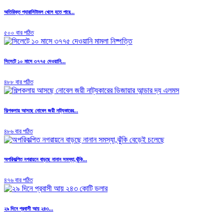
অতিরিক্ত প্যারাসিটামল খেলে হতে পারে...
৫০০ বার পঠিত
সিলেটে ১০ মাসে ৩৭৭৫ দেওয়ানি...
৪৮৮ বার পঠিত
শিল্পকলায় আসছে নোবেল জয়ী নাট্যকারের...
৪৮৬ বার পঠিত
অপরিকল্পিত নগরায়নে বাড়ছে নানান সমস্যা,ঝুঁকি...
৪৭৬ বার পঠিত
২৯ দিনে প্রবাসী আয় ২৪৩...