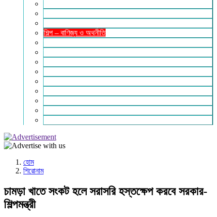
ইসলাম ও জীবন
নারী সমাজ
শিক্ষা-সাহিত্য ও সংস্কৃতি
শিল্প – বাণিজ্য ও অথনীতি
ভ্রমন বিলাস
স্বাস্থ্য কথা
শহর থেকে দুরে
খেলার ভূবন
ঈদ সংখ্যা
বিজয় দিবস সংখ্যা
স্বাধীনতা দিবস সংখ্যা
ভাষা দিবস সংখ্যা
যোগাযোগ
হোম
শিরোনাম
চামড়া খাতে সংকট হলে সরাসরি হস্তক্ষেপ করবে সরকার-
শিল্পমন্ত্রী