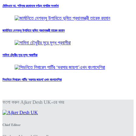
টোকিওতে ডা. শফিকুর রহমানকে বর্ণাঢ্য নাগরিক সংবর্ধনা
জার্মানিতে দেশবন্ধু উপাধিতে ভূষিত প্রধানমন্ত্রী তারেক রহমান
সামিনা চৌধুরীর সুরে মুগ্ধ প্রবাসীরা
সিডনিতে লিবারেল পার্টির ‘ভরসার জায়গা’এখন বাংলাদেশিরা
ফলো করুন Ajker Desh UK-এর খবর
Chief Editor