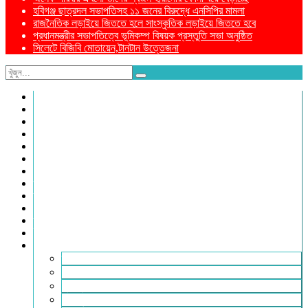
হবিগঞ্জ ছাত্রদল সভাপতিসহ ১১ জনের বিরুদ্ধে এনসিপির মামলা
রাজনৈতিক লড়াইয়ে জিততে হলে সাংস্কৃতিক লড়াইয়ে জিততে হবে
প্রধানমন্ত্রীর সভাপতিত্বে ভূমিকম্প বিষয়ক প্রস্তুতি সভা অনুষ্ঠিত
সিলেটে বিজিবি মোতায়েন,টানটান উত্তেজনা
নীড়পাতা
সম্পাদকীয়
প্রথম পাতা
প্রিয় দেশ
যুক্তরাজ্য
বিলাতে আমাদের কমিউনিটি
প্রবাসে স্বদেশ
ক্রাইম ডায়েরি
রুপালী আয়না
শেষের পাতা
ম্যাগাজিন
ই-পেপার
আরও
ফ্যাশন ও লাইফস্টাইল
খোলা চিঠি
মুখোমুখি
সারা পৃথিবী