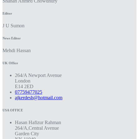
Shahan Ahmed Chowdhury
Editor
J U Sumon
News Editor
Mehdi Hassan
UK Office
264/A Newport Avenue
London
E14 2ED
07759477025
ajkerdesh@hotmail.com
USA OFFICE
Hasan Hafizur Rahman
264/A,Central Avenue
Garden City