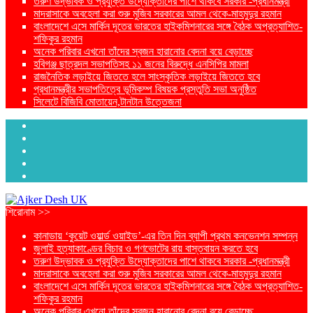
তরুণ উদ্ভাবক ও প্রযুক্তি উদ্যোক্তাদের পাশে থাকবে সরকার -প্রধানমন্ত্রী
মাদরাসাকে অবহেলা করা শুরু মুজিব সরকারের আমল থেকে-মাহমুদুর রহমান
বাংলাদেশে এসে মার্কিন দূতের ভারতের হাইকমিশনারের সঙ্গে বৈঠক অপ্রত্যাশিত-
শফিকুর রহমান
অনেক পরিবার এখনো তাঁদের স্বজন হারানোর বেদনা বয়ে বেড়াচ্ছে
হবিগঞ্জ ছাত্রদল সভাপতিসহ ১১ জনের বিরুদ্ধে এনসিপির মামলা
রাজনৈতিক লড়াইয়ে জিততে হলে সাংস্কৃতিক লড়াইয়ে জিততে হবে
প্রধানমন্ত্রীর সভাপতিত্বে ভূমিকম্প বিষয়ক প্রস্তুতি সভা অনুষ্ঠিত
সিলেটে বিজিবি মোতায়েন,টানটান উত্তেজনা
শিরোনাম >>
কানাডায় ‘কুয়েট ওয়ার্ল্ড ওয়াইড’-এর তিন দিন ব্যাপী প্রথম কনভেনশন সম্পন্ন
জুলাই হত্যাকাণ্ডের বিচার ও গণভোটের রায় বাস্তবায়ন করতে হবে
তরুণ উদ্ভাবক ও প্রযুক্তি উদ্যোক্তাদের পাশে থাকবে সরকার -প্রধানমন্ত্রী
মাদরাসাকে অবহেলা করা শুরু মুজিব সরকারের আমল থেকে-মাহমুদুর রহমান
বাংলাদেশে এসে মার্কিন দূতের ভারতের হাইকমিশনারের সঙ্গে বৈঠক অপ্রত্যাশিত-
শফিকুর রহমান
অনেক পরিবার এখনো তাঁদের স্বজন হারানোর বেদনা বয়ে বেড়াচ্ছে