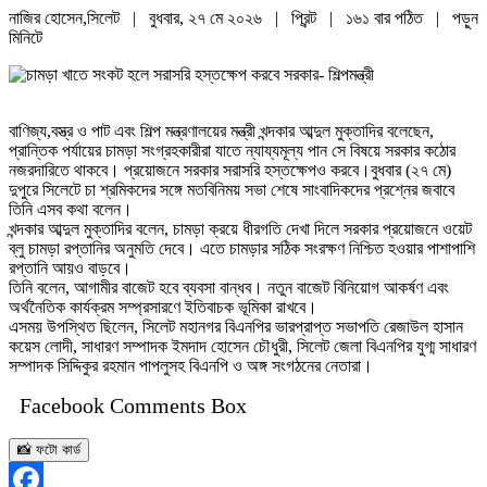
নাজির হোসেন,সিলেট | বুধবার, ২৭ মে ২০২৬ |
প্রিন্ট
|
১৬১ বার পঠিত
| পড়ুন
মিনিটে
বাণিজ্য,বস্ত্র ও পাট এবং শিল্প মন্ত্রণালয়ের মন্ত্রী খন্দকার আব্দুল মুক্তাদির বলেছেন,
প্রান্তিক পর্যায়ের চামড়া সংগ্রহকারীরা যাতে ন্যায্যমূল্য পান সে বিষয়ে সরকার কঠোর
নজরদারিতে থাকবে। প্রয়োজনে সরকার সরাসরি হস্তক্ষেপও করবে।বুধবার (২৭ মে)
দুপুরে সিলেটে চা শ্রমিকদের সঙ্গে মতবিনিময় সভা শেষে সাংবাদিকদের প্রশ্নের জবাবে
তিনি এসব কথা বলেন।
খন্দকার আব্দুল মুক্তাদির বলেন, চামড়া ক্রয়ে ধীরগতি দেখা দিলে সরকার প্রয়োজনে ওয়েট
ব্লু চামড়া রপ্তানির অনুমতি দেবে। এতে চামড়ার সঠিক সংরক্ষণ নিশ্চিত হওয়ার পাশাপাশি
রপ্তানি আয়ও বাড়বে।
তিনি বলেন, আগামীর বাজেট হবে ব্যবসা বান্ধব। নতুন বাজেট বিনিয়োগ আকর্ষণ এবং
অর্থনৈতিক কার্যক্রম সম্প্রসারণে ইতিবাচক ভূমিকা রাখবে।
এসময় উপস্থিত ছিলেন, সিলেট মহানগর বিএনপির ভারপ্রাপ্ত সভাপতি রেজাউল হাসান
কয়েস লোদী, সাধারণ সম্পাদক ইমদাদ হোসেন চৌধুরী, সিলেট জেলা বিএনপির যুগ্ম সাধারণ
সম্পাদক সিদ্দিকুর রহমান পাপলুসহ বিএনপি ও অঙ্গ সংগঠনের নেতারা।
Facebook Comments Box
📸 ফটো কার্ড