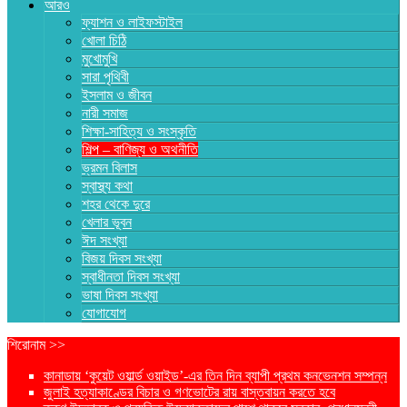
আরও
ফ্যাশন ও লাইফস্টাইল
খোলা চিঠি
মুখোমুখি
সারা পৃথিবী
ইসলাম ও জীবন
নারী সমাজ
শিক্ষা-সাহিত্য ও সংস্কৃতি
শিল্প – বাণিজ্য ও অথনীতি
ভ্রমন বিলাস
স্বাস্থ্য কথা
শহর থেকে দুরে
খেলার ভূবন
ঈদ সংখ্যা
বিজয় দিবস সংখ্যা
স্বাধীনতা দিবস সংখ্যা
ভাষা দিবস সংখ্যা
যোগাযোগ
শিরোনাম >>
কানাডায় ‘কুয়েট ওয়ার্ল্ড ওয়াইড’-এর তিন দিন ব্যাপী প্রথম কনভেনশন সম্পন্ন
জুলাই হত্যাকাণ্ডের বিচার ও গণভোটের রায় বাস্তবায়ন করতে হবে