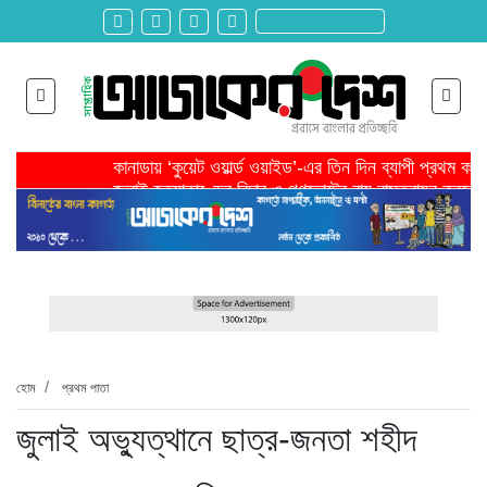
কানাডায় ‘কুয়েট ওয়ার্ল্ড ওয়াইড’-এর তিন দিন ব্যাপী প্রথম ক
জুলাই হত্যাকাণ্ডের বিচার ও গণভোটের রায় বাস্তবায়ন করতে 
তরুণ উদ্ভাবক ও প্রযুক্তি উদ্যোক্তাদের পাশে থাকবে সরকার -প
মাদরাসাকে অবহেলা করা শুরু মুজিব সরকারের আমল থেকে-মাহমু
বাংলাদেশে এসে মার্কিন দূতের ভারতের হাইকমিশনারের সঙ্গে বৈ
শিরোনাম >>
অনেক পরিবার এখনো তাঁদের স্বজন হারানোর বেদনা বয়ে বেড়াচ্
হবিগঞ্জ ছাত্রদল সভাপতিসহ ১১ জনের বিরুদ্ধে এনসিপির মামল
রাজনৈতিক লড়াইয়ে জিততে হলে সাংস্কৃতিক লড়াইয়ে জিততে 
প্রধানমন্ত্রীর সভাপতিত্বে ভূমিকম্প বিষয়ক প্রস্তুতি সভা অনুষ্
সিলেটে বিজিবি মোতায়েন,টানটান উত্তেজনা
হোম
প্রথম পাতা
জুলাই অভ্যুত্থানে ছাত্র-জনতা শহীদ