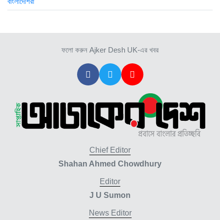
হবিগঞ্জ ছাত্রদল সভাপতিসহ ১১ জনের...
২ সপ্তাহ আগে
ফলো করুন Ajker Desh UK-এর খবর
রাজনৈতিক লড়াইয়ে জিততে হলে সাংস্কৃতিক...
২ সপ্তাহ আগে
Chief Editor
Shahan Ahmed Chowdhury
Editor
J U Sumon
News Editor