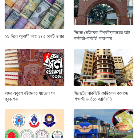
সিলেট মেডিকেল বিশ্ববিদ্যালয়ের আট
২৯ দিনে প্রবাসী আয় ২৪৩ কোটি ডলার
কর্মকর্তা-কর্মচারী কারাগারে
অমর একুশে বইমেলায় যাচ্ছেন সব
সিলেটের পার্কভিউ মেডিকেল কলেজে
প্রকাশক
শিক্ষার্থী ভর্তিতে জালিয়াতি