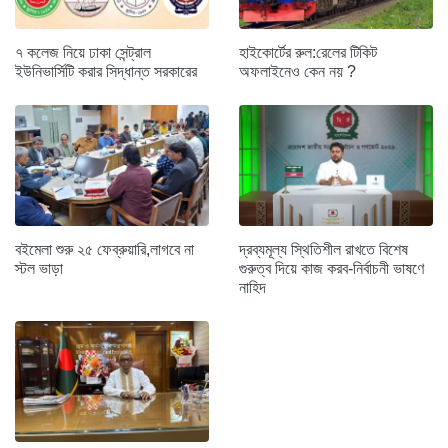
৭ কলেজ নিয়ে ঢাকা সেন্ট্রাল
হাইকোর্টের রুল:রেলের টিকিট
ইউনিভার্সিটি করার সিদ্ধান্ত সরকারের
অফলাইনেও কেন নয় ?
বইমেলা শুরু ২৫ ফেব্রুয়ারি,লাগবে না
দ্রব্যমূল্য স্থিতিশীল রাখতে বিশেষ
স্টল ভাড়া
গুরুত্ব দিয়ে কাজ করব-নির্বাচনী ভাষণে
নাহিদ