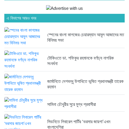
তরুণ উদ্ভাবক ও প্রযুক্তি উদ্যোক্তাদের...
১ সপ্তাহ আগে
এ বিভাগের আরও খবর
মাদরাসাকে অবহেলা করা শুরু মুজিব...
স্পেনের বাংলা কাগজের চেয়ারম্যান আবুল আজাদের মত
১ সপ্তাহ আগে
বিনিময় সভা
টোকিওতে ডা. শফিকুর রহমানকে বর্ণাঢ্য নাগরিক
বাংলাদেশে এসে মার্কিন দূতের ভারতের...
সংবর্ধনা
১ সপ্তাহ আগে
জার্মানিতে দেশবন্ধু উপাধিতে ভূষিত প্রধানমন্ত্রী তারেক
রহমান
অনেক পরিবার এখনো তাঁদের স্বজন...
১ সপ্তাহ আগে
সামিনা চৌধুরীর সুরে মুগ্ধ প্রবাসীরা
ব্রিকলেইন জামে মসজিদ প্রতিষ্ঠার ৫০...
সিডনিতে লিবারেল পার্টির ‘ভরসার জায়গা’এখন
১ সপ্তাহ আগে
বাংলাদেশিরা